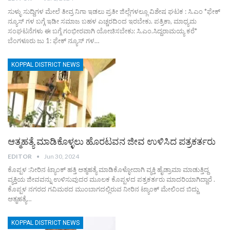
ಸುಳ್ಳು ಸುದ್ದಿಗಳ ಮೇಲೆ ತೀವ್ರ ನಿಗಾ ಇಡಲು ಪ್ರತೀ ಜಿಲ್ಲೆಗಳಲ್ಲೂ ವಿಶೇಷ ಘಟಕ : ಸಿ.ಎಂ *ಫೇಕ್
ನ್ಯೂಸ್ ಗಳ ಬಗ್ಗೆ ಇಡೀ ಸಮಾಜ ಬಹಳ ಎಚ್ಚರದಿಂದ ಇರಬೇಕು. ಪತ್ರಿಕಾ, ಮಾಧ್ಯಮ
ಸಂಘಟನೆಗಳು ಈ ಬಗ್ಗೆ ಗಂಭೀರವಾಗಿ ಯೋಚಿಸಬೇಕು: ಸಿ.ಎಂ.ಸಿದ್ದರಾಮಯ್ಯ ಕರೆ*
ಬೆಂಗಳೂರು ಜು 1: ಫೇಕ್ ನ್ಯೂಸ್ ಗಳ…
KOPPAL DISTRICT NEWS
ಆತ್ಮಹತ್ಯೆ ಮಾಡಿಕೊಳ್ಳಲು ಹೊರಟವನ ಜೀವ ಉಳಿಸಿದ ಪತ್ರಕರ್ತರು
EDITOR
Jun 30, 2024
ಕೊಪ್ಪಳ :ನೀರಿನ ಟ್ಯಾಂಕ್ ಹತ್ತಿ ಆತ್ಮಹತ್ಯೆ ಮಾಡಿಕೊಳ್ಳೋದಾಗಿ ವ್ಯಕ್ತಿ ಹೈಡ್ರಾಮಾ ಮಾಡುತ್ತಿದ್ದ
ವ್ಯಕ್ತಿಯ ಜೀವವನ್ನು ಉಳಿಸುವುದರ ಮೂಲಕ ಕೊಪ್ಪಳದ ಪತ್ರಕರ್ತರು ಮಾದರಿಯಾಗಿದ್ದಾರೆ .
ಕೊಪ್ಪಳ ನಗರದ ಗವಿಮಠದ ಮುಂಬಾಗದಲ್ಲಿರುವ ನೀರಿನ ಟ್ಯಾಂಕ್ ಮೇಲಿಂದ ಬಿದ್ದು
ಆತ್ಮಹತ್ಯೆ…
KOPPAL DISTRICT NEWS