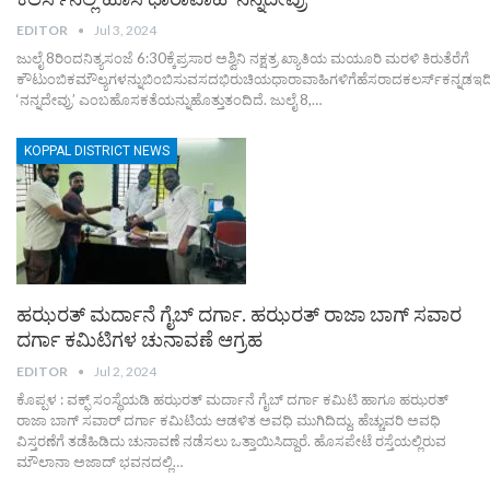
EDITOR
Jul 3, 2024
ಜುಲೈ 8ರಿಂದನಿತ್ಯಸಂಜೆ 6:30ಕ್ಕೆಪ್ರಸಾರ ಅಶ್ವಿನಿ ನಕ್ಷತ್ರ ಖ್ಯಾತಿಯ ಮಯೂರಿ ಮರಳಿ ಕಿರುತೆರೆಗೆ
ಕೌಟುಂಬಿಕಮೌಲ್ಯಗಳನ್ನುಬಿಂಬಿಸುವಸದಭಿರುಚಿಯಧಾರಾವಾಹಿಗಳಿಗೆಹೆಸರಾದಕಲರ್ಸ್‌ಕನ್ನಡಇ
‘ನನ್ನದೇವ್ರು’ ಎಂಬಹೊಸಕತೆಯನ್ನುಹೊತ್ತುತಂದಿದೆ. ಜುಲೈ 8,…
KOPPAL DISTRICT NEWS
ಹಝರತ್ ಮರ್ದಾನೆ ಗೈಬ್ ದರ್ಗಾ. ಹಝರತ್ ರಾಜಾ ಬಾಗ್ ಸವಾರ
ದರ್ಗಾ ಕಮಿಟಿಗಳ ಚುನಾವಣೆ ಆಗ್ರಹ
EDITOR
Jul 2, 2024
ಕೊಪ್ಪಳ : ವಕ್ಫ್ ಸಂಸ್ಥೆಯಡಿ ಹಝರತ್ ಮರ್ದಾನೆ ಗೈಬ್ ದರ್ಗಾ ಕಮಿಟಿ ಹಾಗೂ ಹಝರತ್
ರಾಜಾ ಬಾಗ್ ಸವಾರ್ ದರ್ಗಾ ಕಮಿಟಿಯ ಆಡಳಿತ ಅವಧಿ ಮುಗಿದಿದ್ದು. ಹೆಚ್ಚುವರಿ ಅವಧಿ
ವಿಸ್ತರಣೆಗೆ ತಡೆಹಿಡಿದು ಚುನಾವಣೆ ನಡೆಸಲು ಒತ್ತಾಯಿಸಿದ್ದಾರೆ. ಹೊಸಪೇಟೆ ರಸ್ತೆಯಲ್ಲಿರುವ
ಮೌಲಾನಾ ಅಜಾದ್ ಭವನದಲ್ಲಿ…