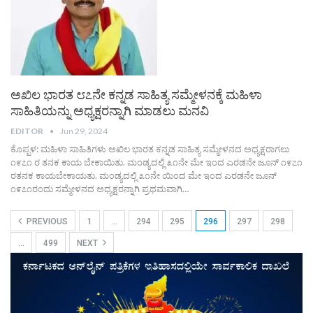
ಅಖಿಲ ಭಾರತ ೮೭ನೇ ಕನ್ನಡ ಸಾಹಿತ್ಯ ಸಮ್ಮೇಳನಕ್ಕೆ ಮಹಿಳಾ
ಸಾಹಿತಿಯನ್ನು ಅಧ್ಯಕ್ಷರನ್ನಾಗಿ ಮಾಡಲು ಮನವಿ
EDITOR
Jun 29, 2024
ಕೊಪ್ಪಳ: ಮಹಿಳಾ ಸಾಹಿತಿಗಳು ಅಖಿಲ ಭಾರತ ಕನ್ನಡ ಸಾಹಿತ್ಯ ಸಮ್ಮೇಳನದ ಅಧ್ಯಕ್ಷರಾಗಲು
೧೯೭೧ ರ ತನಕ ಕಾಯ ಬೇಕಾಯಿತು. ಮಂಡ್ಯದಲ್ಲಿ ೩೧ನೇ ಮೇ ಇಂದ ಎರಡನೇ ಜೂನ್ ೧೯೭೧
ರತನಕ ಕಾಯಬೇಕಾಯತು. ಮಂಡ್ಯದಲ್ಲಿ ೩೧ನೇ ಯಿಂದ ಮೇ ಇಂದ ಎರಡನೇ ಜೂನ್
೧೯೭೧ರಂದು ಸಮ್ಮೇಳನದ ಅಧ್ಯಕ್ಷರನ್ನಾಗಿ ಪ್ರಥಮವಾಗಿ…
PREVIOUS
1
…
294
295
296
297
298
…
499
NEXT