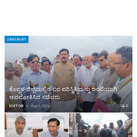
GANGAVATI
ಕೊಪ್ಪಳ ಜಿಲ್ಲೆಯಲ್ಲಿನ ಬರ ಪರಿಸ್ಥಿತಿಯನ್ನು ಜಂಟಿಯಾಗಿ
ಅವಲೋಕಿಸಿದ ಸಚಿವರು
EDITOR
Aug 6, 2026
0