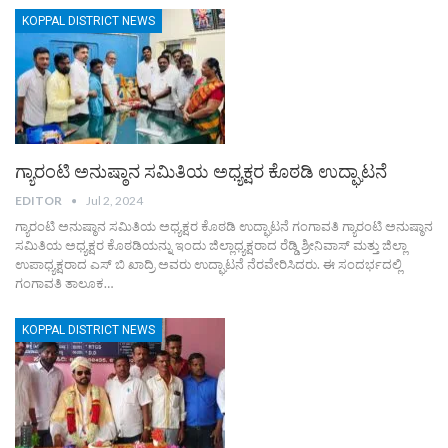
KOPPAL DISTRICT NEWS
ಗ್ಯಾರಂಟಿ ಅನುಷ್ಠಾನ ಸಮಿತಿಯ ಅಧ್ಯಕ್ಷರ ಕೊಠಡಿ ಉದ್ಘಾಟನೆ
EDITOR
Jul 2, 2024
ಗ್ಯಾರಂಟಿ ಅನುಷ್ಠಾನ ಸಮಿತಿಯ ಅಧ್ಯಕ್ಷರ ಕೊಠಡಿ ಉದ್ಘಾಟನೆ ಗಂಗಾವತಿ ಗ್ಯಾರಂಟಿ ಅನುಷ್ಠಾನ
ಸಮಿತಿಯ ಅಧ್ಯಕ್ಷರ ಕೊಠಡಿಯನ್ನು ಇಂದು ಜಿಲ್ಲಾಧ್ಯಕ್ಷರಾದ ರೆಡ್ಡಿ ಶ್ರೀನಿವಾಸ್ ಮತ್ತು ಜಿಲ್ಲಾ
ಉಪಾಧ್ಯಕ್ಷರಾದ ಎಸ್ ಬಿ ಖಾದ್ರಿ ಅವರು ಉದ್ಘಾಟನೆ ನೆರವೇರಿಸಿದರು. ಈ ಸಂದರ್ಭದಲ್ಲಿ
ಗಂಗಾವತಿ ತಾಲೂಕ…
KOPPAL DISTRICT NEWS