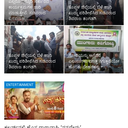
ಎಲ್ಲರೂ ಒಗ್ಗೂಡಿ ಸರ್ಕಾರದ
ಕಾರ್ಯಕ್ರಮಗಳ ಜಾರಿ
ಕೊಪ್ಫಳ ಜಿಲ್ಲೆಯಲ್ಲಿ ಬೆಳೆ ಹಾನಿ
ಮಾಡುತ್ತೇವೆ: ಸಚಿವರಾದ
ಖುದ್ದು ಪರಿಶೀಲಿಸಿದ ಸಚಿವರಾದ
ಬಸವರಾಜ…
ಶಿವರಾಜ ತಂಗಡಗಿ
ಕೊಪ್ಫಳ ಜಿಲ್ಲೆಯಲ್ಲಿ ಬೆಳೆ ಹಾನಿ
ಗೋರಿಯನ್ನು ಅಗೆದರೆ
ಖುದ್ದು ಪರಿಶೀಲಿಸಿದ ಸಚಿವರಾದ
ಎಲುಬುಗಳು ಮಾತ್ರ ಸಿಗುತ್ತವೆಯೋ
ಶಿವರಾಜ ತಂಗಡಗಿ
ಹೊರತು ದೇಹಗಳಲ್ಲ –…
ENTERTAINMENT
ಕಲರ್ಸ್‌ನಲ್ಲಿ ಹೊಸ ಧಾರಾವಾಹಿ ‘ನನ್ನದೇವ್ರು’