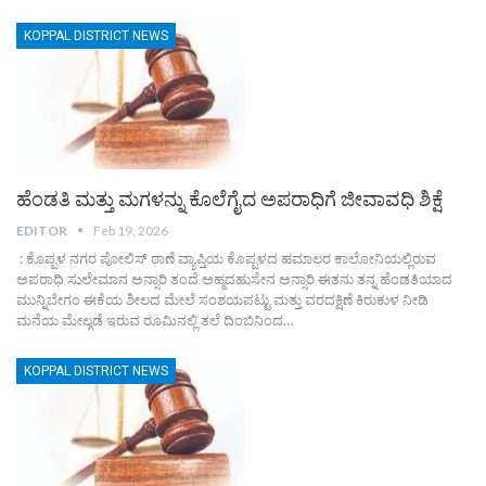
KOPPAL DISTRICT NEWS
ಹೆಂಡತಿ ಮತ್ತು ಮಗಳನ್ನು ಕೊಲೆಗೈದ ಅಪರಾಧಿಗೆ ಜೀವಾವಧಿ ಶಿಕ್ಷೆ
EDITOR
Feb 19, 2026
: ಕೊಪ್ಪಳ ನಗರ ಪೋಲಿಸ್ ಠಾಣೆ ವ್ಯಾಪ್ತಿಯ ಕೊಪ್ಪಳದ ಹಮಾಲರ ಕಾಲೋನಿಯಲ್ಲಿರುವ
ಅಪರಾಧಿ ಸುಲೇಮಾನ ಅನ್ಸಾರಿ ತಂದೆ ಅಹ್ಮದಹುಸೇನ ಅನ್ಸಾರಿ ಈತನು ತನ್ನ ಹೆಂಡತಿಯಾದ
ಮುನ್ನಿಬೇಗಂ ಈಕೆಯ ಶೀಲದ ಮೇಲೆ ಸಂಶಯಪಟ್ಟು ಮತ್ತು ವರದಕ್ಷಿಣೆ ಕಿರುಕುಳ ನೀಡಿ
ಮನೆಯ ಮೇಲ್ಗಡೆ ಇರುವ ರೂಮಿನಲ್ಲಿ ತಲೆ ದಿಂಬಿನಿಂದ…
KOPPAL DISTRICT NEWS