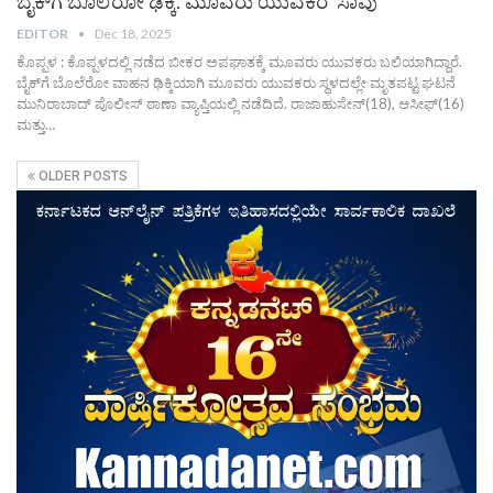
ಬೈಕ್‌ಗೆ ಬೊಲೆರೋ ಢಿಕ್ಕಿ: ಮೂವರು ಯುವಕರ ಸಾವು
EDITOR
Dec 18, 2025
ಕೊಪ್ಪಳ : ಕೊಪ್ಪಳದಲ್ಲಿ ನಡೆದ ಬೀಕರ ಅಪಘಾತಕ್ಕೆ ಮೂವರು ಯುವಕರು ಬಲಿಯಾಗಿದ್ದಾರೆ.
ಬೈಕ್‌ಗೆ ಬೊಲೆರೋ ವಾಹನ ಢಿಕ್ಕಿಯಾಗಿ ಮೂವರು ಯುವಕರು ಸ್ಥಳದಲ್ಲೇ ಮೃತಪಟ್ಟ ಘಟನೆ
ಮುನಿರಾಬಾದ್ ಪೊಲೀಸ್ ಠಾಣಾ ವ್ಯಾಪ್ತಿಯಲ್ಲಿ ನಡೆದಿದೆ.
ರಾಜಾಹುಸೇನ್(18), ಆಸೀಫ್(16)
ಮತ್ತು
…
OLDER POSTS