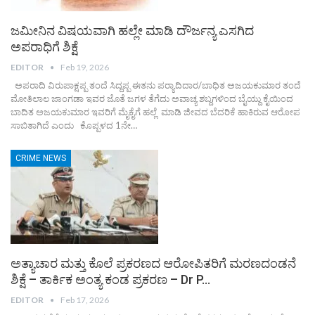
ಜಮೀನಿನ ವಿಷಯವಾಗಿ ಹಲ್ಲೇ ಮಾಡಿ ದೌರ್ಜನ್ಯ ಎಸಗಿದ
ಅಪರಾಧಿಗೆ ಶಿಕ್ಷೆ
EDITOR
Feb 19, 2026
ಅಪರಾದಿ ವಿರುಪಾಕ್ಷಪ್ಪ ತಂದೆ ಸಿದ್ದಪ್ಪ ಈತನು ಪರ‍್ಯಾದಿದಾರ/ಬಾಧಿತ ಅಜಯಕುಮಾರ ತಂದೆ
ಮೋತಿಲಾಲ ಜಾಂಗಡಾ ಇವರ ಜೊತೆ ಜಗಳ ತೆಗೆದು ಅವಾಚ್ಯ ಶಬ್ದಗಳಿಂದ ಬೈಯ್ದು ಕೈಯಿಂದ
ಬಾದಿತ ಅಜಯಕುಮಾರ ಇವರಿಗೆ ಮೈಕೈಗೆ ಹಲ್ಲೆ ಮಾಡಿ ಜೀವದ ಬೆದರಿಕೆ ಹಾಕಿರುವ ಆರೋಪ
ಸಾಬಿತಾಗಿದೆ ಎಂದು ಕೊಪ್ಪಳದ 1ನೇ…
CRIME NEWS
ಅತ್ಯಾಚಾರ ಮತ್ತು ಕೊಲೆ ಪ್ರಕರಣದ ಆರೋಪಿತರಿಗೆ ಮರಣದಂಡನೆ
ಶಿಕ್ಷೆ – ತಾರ್ಕಿಕ ಅಂತ್ಯ ಕಂಡ ಪ್ರಕರಣ – Dr P…
EDITOR
Feb 17, 2026