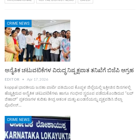
CRIME NEWS
ಅನೈತಿಕ ಚಟುವಟಿಕೆಗಳ ವಿರುದ್ಧ ನಿಷ್ಪಕ್ಷಪಾತ ತನಿಖೆಗೆ ಬಿಜೆಪಿ ಆಗ್ರಹ
EDITOR
Apr 17, 2026
koppal ಭಾರತೀಯ ಜನತಾ ಪಾರ್ಟಿ ವತಿಯಿಂದ ಕೊಪ್ಪಳ ಜಿಲ್ಲೆಯಲ್ಲಿ ಇತ್ತೀಚಿನ ದಿನಗಳಲ್ಲಿ
ಹೆಚ್ಚುತ್ತಿರುವ ಅನೈತಿಕ ಚಟುವಟಿಕೆಗಳು ಹಾಗೂ ಗಂಭೀರ ಸ್ವರೂಪ ಪಡೆದುಕೊಂಡಿರುವ “ಲವ್
ಜಿಹಾದ್” ಪ್ರಕರಣಗಳ ಕುರಿತು ತೀವ್ರ ಆತಂಕ ಮತ್ತು ಖಂಡನೆಯನ್ನು ವ್ಯಕ್ತಪಡಿಸಿ ಜಿಲ್ಲಾ
ಪೊಲೀಸ್
…
CRIME NEWS