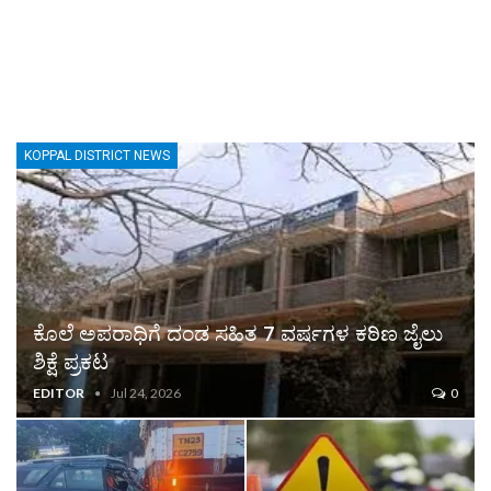
KOPPAL DISTRICT NEWS
ಕೊಲೆ ಅಪರಾಧಿಗೆ ದಂಡ ಸಹಿತ 7 ವರ್ಷಗಳ ಕಠಿಣ ಜೈಲು
ಶಿಕ್ಷೆ ಪ್ರಕಟ
EDITOR
Jul 24, 2026
0