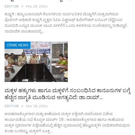
EDITOR
Mar 28, 2026
ಕುಷ್ಟಗಿ : ತಮ್ಮ ಜನಾನುರಾಗಿ ಕೆಲಸಗಳಿಂದ ಸಾರ್ವಜನಿಕರ ಮೆಚ್ಚುಗೆಗೆ ಪಾತ್ರವಾಗಿರುವ
ಪೊಲೀಸ್ ಅಧಿಕಾರಿ ಕುಷ್ಟಗಿ ವೃತ್ತದ ಸಿಪಿಐ ವಿಶ್ವನಾಥ್ ಹಿರೇಗೌಡರ್ ಐಪಿಎಲ್ ಬೆಟ್ಟಿನಿಂದ
ದೂರವಿರಿ ಎನ್ನುವ ಮೂಲಕ ಯುವ ಪೀಳಿಗೆಗೆ ಒಂದು ಕಳಕಳಿಯ ಸಂದೇಶವನ್ನು ನೀಡಿದ್ದಾರೆ.
ಸಾಮಾಜಿಕ ಜಾಲತಾಣದಲ್ಲಿ
…
CRIME NEWS
ಮಕ್ಕಳ ಹಕ್ಕುಗಳು ಹಾಗೂ ಮಕ್ಕಳಿಗೆ ಸಂಬಂಧಿಸಿದ ಕಾನೂನುಗಳ ಬಗ್ಗೆ
ಹೆಚ್ಚಿನ ಜಾಗೃತಿ ಮೂಡಿಸುವ ಅಗತ್ಯವಿದೆ: ಡಾ.ರಾಮ್…
EDITOR
Mar 18, 2026
ಅಪಹರಣಕ್ಕೊಳಗಾದ ಮತ್ತು ಕಾಣೆಯಾದ ಮಕ್ಕಳ ಪತ್ತೆಗಾಗಿ ರಚನೆಯಾದ ವಿಶೇಷ
ಕಾರ್ಯಪಡೆಯ ಸಭೆ ಕೊಪ್ಪಳ ಮಾರ್ಚ್ 18 : ಅಪಹರಣಕ್ಕೊಳಗಾದ ಹಾಗೂ ಕಾಣೆಯಾದ
ಮಕ್ಕಳ ಪ್ರಕರಣಗಳ ವಿಶ್ಲೇಷಣೆಯಲ್ಲಿ ಹೆಚ್ಚಿನ ಪ್ರಮಾಣದಲ್ಲಿ ಹೆಣ್ಣುಮಕ್ಕಳೇ ಬಾಧಿತರಾಗಿರುವುದು
ಕಂಡು ಬಂದಿದ್ದು, ಮಕ್ಕಳಿಗೆ ಸೂಕ್ತ…