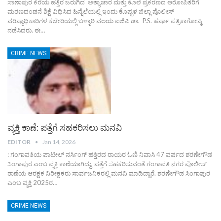
ಸಾಣಾಪುರ ಕೆರೆಯ ಹತ್ತಿರ ಜರುಗಿದ ಅತ್ಯಾಚಾರ ಮತ್ತು ಕೊಲೆ ಪ್ರಕರಣದ ಆರೋಪಿತರಿಗೆ
ಮರಣದಂಡನೆ ಶಿಕ್ಷೆ ವಿಧಿಸಿದ ಹಿನ್ನೆಲೆಯಲ್ಲಿ ಇಂದು ಕೊಪ್ಪಳ ಜಿಲ್ಲಾ ಪೊಲೀಸ್
ವರಿಷ್ಠಾಧಿಕಾರಿಗಳ ಕಚೇರಿಯಲ್ಲಿ ಬಳ್ಳಾರಿ ವಲಯ ಐಜಿಪಿ ಡಾ. P.S. ಹರ್ಷಾ ಪತ್ರಿಕಾಗೋಷ್ಠಿ
ನಡೆಸಿದರು.
ಈ
…
CRIME NEWS
ವ್ಯಕ್ತಿ ಕಾಣೆ: ಪತ್ತೆಗೆ ಸಹಕರಿಸಲು ಮನವಿ
EDITOR
Jan 14, 2026
: ಗಂಗಾವತಿಯ ಪಾಟೀಲ್ ನರ್ಸಿಂಗ್ ಹತ್ತಿರದ ರಾಯರ ಓಣಿ ನಿವಾಸಿ 47 ವರ್ಷದ ಶರಣೇಗೌಡ
ಸಿಂಗಾಪುರ ಎಂಬ ವ್ಯಕ್ತಿ ಕಾಣೆಯಾಗಿದ್ದು, ಪತ್ತೆಗೆ ಸಹಕರಿಸುವಂತೆ ಗಂಗಾವತಿ ನಗರ ಪೊಲೀಸ್
ಠಾಣೆಯ ಆರಕ್ಷಕ ನಿರೀಕ್ಷಕರು ಸಾರ್ವಜನಿಕರಲ್ಲಿ ಮನವಿ ಮಾಡಿದ್ದಾರೆ. ಶರಣೇಗೌಡ ಸಿಂಗಾಪುರ
ಎಂಬ ವ್ಯಕ್ತಿ 2025ರ…
CRIME NEWS