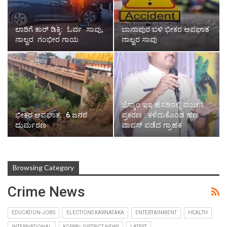
ಲಾರಿಗೆ ಕಾರ್ ಡಿಕ್ಕಿ: ಓರ್ವ ಸಾವು,
ಬಾನಾಪುರ ಬಳಿ ಭೀಕರ ಅಪಘಾತ
ನಾಲ್ವರ ಗಂಭೀರ ಗಾಯ
ನಾಲ್ವರ ಸಾವು
ಜೆಸ್ಕಾಂ ಇಇ ಹೆಸರಿನಲ್ಲಿ ವಂಚನೆ
ಭೀಕರ ಅಪಘಾತ: 6 ಜನರ
ಪ್ರಕರಣ : ಕಳೆದುಕೊಂಡ ಹಣ
ದುರ್ಮರಣ
ವಾಪಸ್ ಪಡೆದ ಗ್ರಾಹಕ
Browsing Category
Crime News
EDUCATION-JOBS
ELECTIONS KARNATAKA
ENTERTAINMENT
HEALTH
INTERNATIONAL
KOPPAL DISTRICT NEWS
LATEST