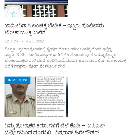
ಜಾಮೀನಿಗಾಗಿ ಲಂಚಕ್ಕೆ ಬೇಡಿಕೆ – ಇಬ್ಬರು ಪೊಲೀಸರು
ಲೋಕಾಯುಕ್ತ ಬಲೆಗೆ
EDITOR
Apr 5, 2026
ಕೊಪ್ಪಳ : ಪ್ರಕರಣವೊಂದರಲ್ಲಿ ಸ್ಟೇಷನ್ ಬೇಲ್ ನೀಡಲು ಲಂಚಕ್ಕೆ ಬೇಡಿಕೆ ಇಟ್ಟಿದ್ದ
ಇಬ್ಬರು DCRE ನಾಗರಿಕ ಹಕ್ಕುಗಳ ಜಾರಿ ನಿರ್ದೇಶನಾಲಯ ಪೊಲೀಸರನ್ನು ಕೊಪ್ಪಳ
ಲೋಕಾಯುಕ್ತರು ದಾಳಿ ಮಾಡಿ ಬಂಧಿಸಿದ್ದಾರೆ. ಮಾರುತಿ ಹಾಗೂ ಚಂದಲಿಂಗ ಲೋಕಾಯುಕ್ತ
ಬಲೆಗೆ ಬಿದ್ದವರು.
ಫೋನ್ ಪೇ ಮೂಲಕ ಬೇರೆ,
…
CRIME NEWS
ನಿಮ್ಮ ಪೋಷಕರ ಕನಸುಗಳಿಗೆ ಬೆಲೆ ಕೊಡಿ – ಐಪಿಎಲ್
ಬೆಟ್ಟಿಂಗ್‌ನಿಂದ ದೂರವಿರಿ : ವಿಶ್ವನಾಥ್ ಹಿರೇಗೌಡರ್