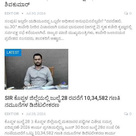
ಶಿವಕುಮಾರ್
EDITOR
Jul 30, 2026
0
ಸಂಪುಟ ಇಲ್ಲದೇ ಯಡಿಯೂರಪ್ಪ ಒಬ್ಬರೇ ಅಧಿಕಾರ ಅನುಭವಿಸಲಿಲ್ಲವೇ? *ನವದೆಹಲಿ,
ಜು.30:* ಕಾವೇರಿ ನೀರಿನ ವಿಚಾರವಾಗಿ ಬರುವ ಭಾನುವಾರ (ಆಗಸ್ಟ್ 2) ಗೃಹ ಕಚೇರಿ ಕೃಷ್ಣಾದಲ್ಲಿ
ಸರ್ವಪಕ್ಷ ಸಭೆ ಕರೆಯಲಾಗಿದೆ. ರಾಜ್ಯದ ಮಾಜಿ ಮುಖ್ಯಮಂತ್ರಿಗಳು, ಕಾವೇರಿ ಜಲಾನಯನ
ಪ್ರದೇಶದ ಸಂಸದರು, ಶಾಸಕರಿಗೆ ಆಹ್ವಾನ…
LATEST
SIR ಕೊಪ್ಪಳ ಜಿಲ್ಲೆಯಲ್ಲಿ ಜುಲೈ 28 ರವರೆಗೆ 10,34,582 ಗಣತಿ
ನಮೂನೆಗಳ ಡಿಜಿಟಲೀಕರಣ
EDITOR
Jul 28, 2026
0
ಕೊಪ್ಪಳ ಜುಲೈ 28 ): ಕೊಪ್ಪಳ ಜಿಲ್ಲೆಯಲ್ಲಿ ಮತದಾರರ ಪಟ್ಟಿಗಳ ವಿಶೇಷ ಸಮಗ್ರ
ಪರಿಷ್ಕರಣೆ-2026 ಕಾರ್ಯ ಪ್ರಗತಿಯಲ್ಲಿದ್ದು, ಜೂನ್ 30 ರಿಂದ ಜುಲೈ 28ರ ಸಂಜೆ 06
ಗಂಟೆಯವರೆಗೆ ಒಟ್ಟು 10,34,582 ಗಣತಿ ನಮೂನೆಗಳ ಡಿಜಿಟಲೀಕರಣ ಕಾರ್ಯ