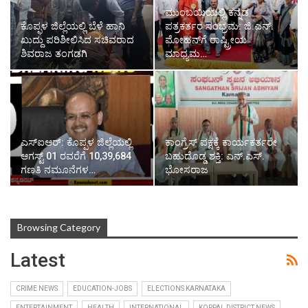
ಮುಂಬಯಿಯಲ್ಲಿ ಕನ್ನಡ
ಕೊಪ್ಫಳ ಜಿಲ್ಲೆಯಲ್ಲಿ ಬೆಳೆ ಹಾನಿ
ಪತ್ರಕರ್ತರ ಸಂಭ್ರಮ: ಜಿ.ಎನ್.
ಖುದ್ದು ಪರಿಶೀಲಿಸಿದ ಸಚಿವರಾದ
ಮೋಹನ್‌ಗೆ ರಾಷ್ಟ್ರೀಯ
ಶಿವರಾಜ ತಂಗಡಗಿ
ಮಾಧ್ಯಮ…
ಎಸ್‌ಐಆರ್: ಕೊಪ್ಪಳ ಜಿಲ್ಲೆಯಲ್ಲಿ
ಕಾಂಗ್ರೆಸ್ ಪಕ್ಷಕ್ಕೆ ಕಾರ್ಯಕರ್ತರೇ
ಆಗಸ್ಟ್ 01 ರವರೆಗೆ 10,39,684
ಬಹುದೊಡ್ಡ ಶಕ್ತಿ: ಎನ್.ಎಸ್.
ಗಣತಿ ನಮೂನೆಗಳ…
ಭೋಸರಾಜ
Browsing Category
Latest
CRIME NEWS
EDUCATION-JOBS
ELECTIONS KARNATAKA
ENTERTAINMENT
HEALTH
INTERNATIONAL
KOPPAL DISTRICT NEWS