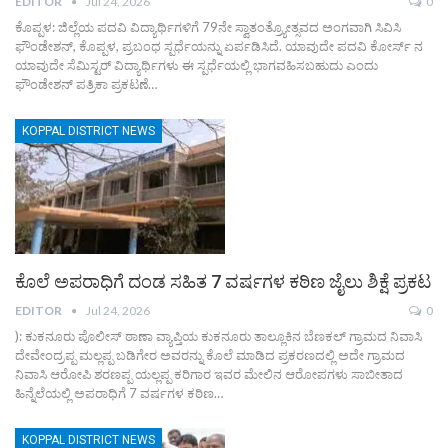
EDITOR
Jul 24, 2026
0
ಕೊಪ್ಪಳ: ಜಿಲ್ಲೆಯ ಪದವಿ ವಿದ್ಯಾರ್ಥಿಗಳಿಗೆ 79ನೇ ಸ್ವಾತಂತ್ರ್ಯೋತ್ಸವದ ಅಂಗವಾಗಿ ಸಿವಿಸಿ
ಫೌಂಡೇಶನ್, ಕೊಪ್ಪಳ, ಪ್ರಬಂಧ ಸ್ಪರ್ಧೆಯನ್ನು ಏರ್ಪಡಿಸಿದೆ. ಯಾವುದೇ ಪದವಿ ಕೋರ್ಸ್ ನ
ಯಾವುದೇ ಸೆಮಿಸ್ಟರ್ ವಿದ್ಯಾರ್ಥಿಗಳು ಈ ಸ್ಪರ್ಧೆಯಲ್ಲಿ ಭಾಗವಹಿಸಬಹುದು ಎಂದು
ಫೌಂಡೇಶನ್ ಪತ್ರಿಕಾ ಪ್ರಕಟಣೆ…
KOPPAL DISTRICT NEWS
ಕೊಲೆ ಅಪರಾಧಿಗೆ ದಂಡ ಸಹಿತ 7 ವರ್ಷಗಳ ಕಠಿಣ ಜೈಲು ಶಿಕ್ಷೆ ಪ್ರಕಟ
EDITOR
Jul 24, 2026
0
): ಕುಕನೂರು ಪೊಲೀಸ್ ಠಾಣಾ ವ್ಯಾಪ್ತಿಯ ಕುಕನೂರು ತಾಲ್ಲೂಕಿನ ಬೆಣಕಲ್ ಗ್ರಾಮದ ನಿವಾಸಿ
ದೇವೇಂದ್ರಪ್ಪ ಮಲ್ಲಪ್ಪ ಬಡಿಗೇರ ಅವರನ್ನು ಕೊಲೆ ಮಾಡಿದ ಪ್ರಕರಣದಲ್ಲಿ ಅದೇ ಗ್ರಾಮದ
ನಿವಾಸಿ ಆರೋಪಿ ಶರಣಪ್ಪ ಯಲ್ಲಪ್ಪ ಕರಿಗಾರ ಇವರ ಮೇಲಿನ ಆರೋಪಗಳು ಸಾಬೀತಾದ
ಹಿನ್ನೆಲೆಯಲ್ಲಿ ಅಪರಾಧಿಗೆ 7 ವರ್ಷಗಳ ಕಠಿಣ…
KOPPAL DISTRICT NEWS