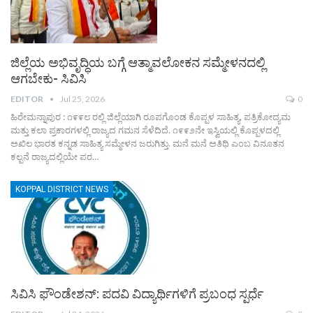
ಜಿಲ್ಲೆಯ ಅಭಿವೃದ್ಧಿಯ ಬಗ್ಗೆ ಆತ್ಮಾವಲೋಕನ ಸಮ್ಮೇಳನದಲ್ಲಿ
ಆಗಬೇಕು- ಸಿವಿಸಿ
EDITOR
Jul 25, 2026
0
ಹಿರೇಮನ್ನಾಪುರ : ೧೯೯೮ ರಲ್ಲಿ ಜಿಲ್ಲೆಯಾಗಿ ರೂಪಗೊಂಡ ಕೊಪ್ಪಳ ಸಾಹಿತ್ಯ, ಪತ್ರಿಕೋದ್ಯಮ
ಮತ್ತು ಕಲಾ ಪ್ರಕಾರಗಳಲ್ಲಿ ರಾಜ್ಯದ ಗಮನ ಸೆಳೆದಿದೆ. ೧೯೯೨ನೇ ಇಸ್ವಿಯಲ್ಲಿ ಕೊಪ್ಪಳದಲ್ಲಿ
ಅಖಿಲ ಭಾರತ ಕನ್ನಡ ಸಾಹಿತ್ಯ ಸಮ್ಮೇಳನ ಜರುಗಿತ್ತು. ಮನೆ ಮನೆ ಅತಿಥಿ ಎಂಬ ವಿನೂತನ
ಕಲ್ಪನೆ ರಾಜ್ಯದಲ್ಲಿಯೇ ಪರ…
KOPPAL DISTRICT NEWS
ಸಿವಿಸಿ ಫೌಂಡೇಶನ್: ಪದವಿ ವಿದ್ಯಾರ್ಥಿಗಳಿಗೆ ಪ್ರಬಂಧ ಸ್ಪರ್ಧೆ