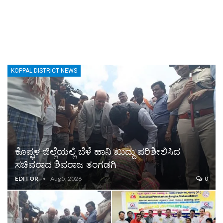
KOPPAL DISTRICT NEWS
ಕೊಪ್ಫಳ ಜಿಲ್ಲೆಯಲ್ಲಿ ಬೆಳೆ ಹಾನಿ ಖುದ್ದು ಪರಿಶೀಲಿಸಿದ
ಸಚಿವರಾದ ಶಿವರಾಜ ತಂಗಡಗಿ
EDITOR
Aug 5, 2026
0