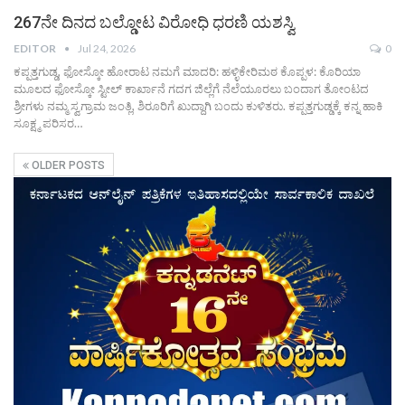
267ನೇ ದಿನದ ಬಲ್ಡೋಟ ವಿರೋಧಿ ಧರಣಿ ಯಶಸ್ವಿ
EDITOR
Jul 24, 2026
0
ಕಪ್ಪತ್ತಗುಡ್ಡ, ಫೋಸ್ಕೋ ಹೋರಾಟ ನಮಗೆ ಮಾದರಿ: ಹಳ್ಳಿಕೇರಿಮಠ ಕೊಪ್ಪಳ: ಕೊರಿಯಾ
ಮೂಲದ ಫೋಸ್ಕೋ ಸ್ಟೀಲ್ ಕಾರ್ಖಾನೆ ಗದಗ ಜಿಲ್ಲೆಗೆ ನೆಲೆಯೂರಲು ಬಂದಾಗ ತೋಂಟದ
ಶ್ರೀಗಳು ನಮ್ಮ ಸ್ವಗ್ರಾಮ ಜಂತ್ಲಿ, ಶಿರೂರಿಗೆ ಖುದ್ದಾಗಿ ಬಂದು ಕುಳಿತರು. ಕಪ್ಪತ್ತಗುಡ್ಡಕ್ಕೆ ಕನ್ನ ಹಾಕಿ
ಸೂಕ್ಷ್ಮ ಪರಿಸರ…
OLDER POSTS