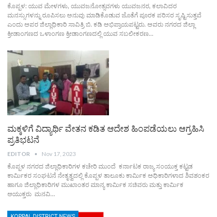
ಕೊಪ್ಪಳ: ಯುವ ಮೇಳಗಳು, ಯುವಜನೋತ್ಸವಗಳು ಯುವಜನರ, ಕಲಾವಿದರ
ಮನಸ್ಸುಗಳನ್ನು ರೂಪಿಸಲು ಅನುವು ಮಾಡಿಕೊಡುವ ಜೊತೆಗೆ ಪೂರಕ ಪರಿಸರ ಸೃಷ್ಟಿಸುತ್ತವೆ
ಎಂದು ಅಪರ ಜಿಲ್ಲಾಧಿಕಾರಿ ಸಾವಿತ್ರಿ ಬಿ. ಕಡಿ ಅಭಿಪ್ರಾಯಪಟ್ಟರು. ಅವರು ನಗರದ ಜಿಲ್ಲಾ
ಕ್ರೀಡಾಂಗಣದ ಒಳಾಂಗಣ ಕ್ರೀಡಾಂಗಣದಲ್ಲಿ ಯುವ ಸಬಲೀಕರಣ…
ಮಕ್ಕಳಿಗೆ ವಿದ್ಯಾರ್ಥಿ ವೇತನ ಕಡಿತ ಆದೇಶ ಹಿಂಪಡೆಯಲು ಆಗ್ರಹಿಸಿ
ಪ್ರತಿಭಟನೆ
EDITOR
Nov 17, 2023
ಕೊಪ್ಪಳ ನಗರದ ಜಿಲ್ಲಾಧಿಕಾರಿಗಳ ಕಚೇರಿ ಮುಂದೆ ಕರ್ನಾಟಕ ರಾಜ್ಯ ಸಂಯುಕ್ತ ಕಟ್ಟಡ
ಕಾರ್ಮಿಕರ ಸಂಘಟನೆ ನೇತೃತ್ವದಲ್ಲಿ ಕೊಪ್ಪಳ ತಾಲೂಕು ಕಾರ್ಮಿಕ ಅಧಿಕಾರಿಗಳಾದ ಶಿವಶಂಕರ
ಹಾಗೂ ಜಿಲ್ಲಾಧಿಕಾರಿಗಳ ಮುಖಾಂತರ ಮಾನ್ಯ ಕಾರ್ಮಿಕ ಸಚಿವರು ಮತ್ತು ಕಾರ್ಮಿಕ
ಆಯುಕ್ತರು ಮನವಿ…
KOPPAL DISTRICT NEWS