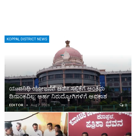
KOPPAL DISTRICT NEWS
ಯುವನಿಧಿ ಯೋಜನೆಗೆ ಅರ್ಜಿ ಸಲ್ಲಿಕೆಗೆ ಅಂತಿಮ
ದಿನಾಂಕವಿಲ್ಲ: ಅರ್ಹ ನಿರುದ್ಯೋಗಿಗಳಿಗೆ ಅವಕಾಶ
EDITOR
Aug 7, 2026
0