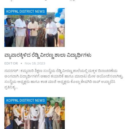
KOPPAL DISTRICT NEWS
ವ್ಯಾಪಾರಕ್ಕಿಳಿದ ರೆಡ್ಡಿ ವೀರಣ್ಣ ಶಾಲಾ ವಿದ್ಯಾರ್ಥಿಗಳು
EDITOR
Nov 18, 2023
ನವನಗರ್ : ಕಮ್ಮವಾರಿ ಶಿಕ್ಷಣ ಸಂಸ್ಥೆಯ ರೆಡ್ಡಿ ವೀರಣ್ಣ ಶಾಲೆಯಲ್ಲಿ ಮಕ್ಕಳ ದಿನಾಚರಣೆಯ
ಅಂಗವಾಗಿ ವಿದ್ಯಾರ್ಥಿಗಳಿಗೆ ಆಹಾರ ತಯಾರಿಕೆ ಹಾಗೂ ಮಾರಾಟ ಮೇಳ ಆಯೋಜಿಸಲಾಗಿತ್ತು,
ಸಂಸ್ಥೆಯ ಅಧ್ಯಕ್ಷರು ಹಾಗೂ ಕಾಡ ಮಾಜಿ ಅಧ್ಯಕ್ಷರು ಕೊಲ್ಲಾ ಶೇಷಗಿರಿ ರಾವ್ ಉದ್ಘಾಟಿಸಿ
ಪ್ರತಿನಿತ್ಯ…
KOPPAL DISTRICT NEWS