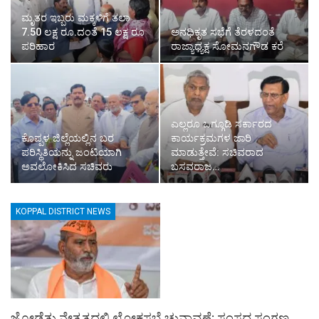
ಮೃತರ ಇಬ್ಬರು ಮಕ್ಕಳಿಗೆ ತಲಾ
7.50 ಲಕ್ಷ ರೂ.ದಂತೆ 15 ಲಕ್ಷ ರೂ
ಅನಧಿಕೃತ ಸಭೆಗೆ ತೆರಳದಂತೆ
ಪರಿಹಾರ
ರಾಜ್ಯಾಧ್ಯಕ್ಷ ಸೋಮನಗೌಡ ಕರೆ
ಎಲ್ಲರೂ ಒಗ್ಗೂಡಿ ಸರ್ಕಾರದ
ಕೊಪ್ಪಳ ಜಿಲ್ಲೆಯಲ್ಲಿನ ಬರ
ಕಾರ್ಯಕ್ರಮಗಳ ಜಾರಿ
ಪರಿಸ್ಥಿತಿಯನ್ನು ಜಂಟಿಯಾಗಿ
ಮಾಡುತ್ತೇವೆ: ಸಚಿವರಾದ
ಅವಲೋಕಿಸಿದ ಸಚಿವರು
ಬಸವರಾಜ…
KOPPAL DISTRICT NEWS
ಜೋಡೆತ್ತು ನೇತೃತ್ವದಲ್ಲಿ ಲೋಕಸಭೆ ಚುನಾವಣೆ: ಸಂಸದ ಸಂಗಣ್ಣ