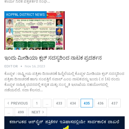
ಕಾರ್ಯ ನಿರತ ಪತ್ರಕರ್ತರ ಸಂಘ…
KOPPAL DISTRICT NEWS
ಇಂದು ಮೀಡಿಯಾ ಕ್ಲಬ್ ಸದಸ್ಯರಿಂದ ನಾಟಕ ಪ್ರದರ್ಶನ
EDITOR
Nov 16, 2023
ಕೊಪ್ಪಳ : ರಾಷ್ಟ್ರೀಯ ಪತ್ರಿಕಾ ದಿನಾಚರಣೆ ಹಿನ್ನೆಲೆಯಲ್ಲಿ ಕೊಪ್ಪಳ ಮೀಡಿಯಾ ಕ್ಲಬ್ ಸದಸ್ಯರಿಂದ
ಪತ್ರಿಕಾ ದಿನಾಚರಣೆ ಹಾಗು ಸಂಪತ್ತಿಗೆ ಸವಾಲ್ ಎಂಬ ನಾಟಕವನ್ನು ಇಂದು ( ನ 16) ರಂದು
ಕೊಪ್ಪಳ ಸಾಹಿತ್ಯ ಭವನದಲ್ಲಿ ಕನ್ನಡ ಮತ್ತು ಸಂಸ್ಕೃತಿ ಇಲಾಖೆಯ ಸಹಯೋಗದಲ್ಲಿ
ನಡೆಯಲಿದೆ. ಸದಾ ಕೆಲಸದ…
PREVIOUS
1
…
433
434
435
436
437
…
499
NEXT