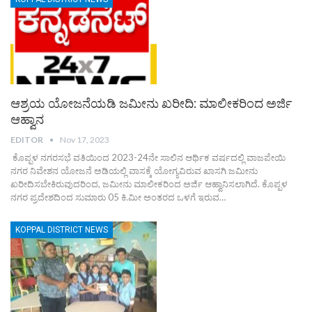
ಆಶ್ರಯ ಯೋಜನೆಯಡಿ ಜಮೀನು ಖರೀದಿ: ಮಾಲೀಕರಿಂದ ಅರ್ಜಿ
ಆಹ್ವಾನ
EDITOR
Nov 17, 2023
ಕೊಪ್ಪಳ ನಗರಸಭೆ ವತಿಯಿಂದ 2023-24ನೇ ಸಾಲಿನ ಆರ್ಥಿಕ ವರ್ಷದಲ್ಲಿ ವಾಜಪೇಯಿ
ನಗರ ನಿವೇಶನ ಯೋಜನೆ ಅಡಿಯಲ್ಲಿ ವಾಸಕ್ಕೆ ಯೋಗ್ಯವಿರುವ ಖಾಸಗಿ ಜಮೀನು
ಖರೀದಿಸಬೇಕಿರುವುದರಿಂದ, ಜಮೀನು ಮಾಲೀಕರಿಂದ ಅರ್ಜಿ ಆಹ್ವಾನಿಸಲಾಗಿದೆ. ಕೊಪ್ಪಳ
ನಗರ ಪ್ರದೇಶದಿಂದ ಸುಮಾರು 05 ಕಿ.ಮೀ ಅಂತರದ ಒಳಗೆ ಇರುವ…
KOPPAL DISTRICT NEWS