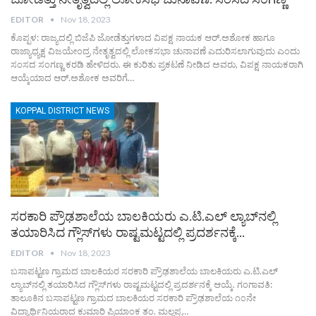
EDITOR
Nov 18, 2023
ಕೊಪ್ಪಳ: ರಾಜ್ಯದಲ್ಲಿ ಬಿಜೆಪಿ ಜೋಡೆತ್ತುಗಳಾದ ವಿಪಕ್ಷ ನಾಯಕ ಆರ್.ಅಶೋಕ ಹಾಗೂ
ರಾಜ್ಯಾಧ್ಯಕ್ಷ ವಿಜಯೇಂದ್ರ ನೇತೃತ್ವದಲ್ಲಿ ಲೋಕಸಭಾ ಚುನಾವಣೆ ಎದುರಿಸಲಾಗುವುದು ಎಂದು
ಸಂಸದ ಸಂಗಣ್ಣ ಕರಡಿ ಹೇಳಿದರು. ಈ ಕುರಿತು ಪ್ರಕಟಣೆ ನೀಡಿದ ಅವರು, ವಿಪಕ್ಷ ನಾಯಕರಾಗಿ
ಆಯ್ಕೆಯಾದ ಆರ್.ಅಶೋಕ ಅವರಿಗೆ…
KOPPAL DISTRICT NEWS
ಸರಕಾರಿ ಪ್ರೌಢಶಾಲೆಯ ಬಾಲಕಿಯರು ಎ.ಟಿ.ಎಲ್ ಲ್ಯಾಬ್‌ನಲ್ಲಿ
ತಯಾರಿಸಿದ ಗ್ಲೌಸ್‌ಗಳು ರಾಷ್ಟಮಟ್ಟದಲ್ಲಿ ಪ್ರದರ್ಶನಕ್ಕೆ…
EDITOR
Nov 18, 2023
ಬಸಾಪಟ್ಟಣ ಗ್ರಾಮದ ಬಾಲಕಿಯರ ಸರಕಾರಿ ಪ್ರೌಢಶಾಲೆಯ ಬಾಲಕಿಯರು ಎ.ಟಿ.ಎಲ್
ಲ್ಯಾಬ್‌ನಲ್ಲಿ ತಯಾರಿಸಿದ ಗ್ಲೌಸ್‌ಗಳು ರಾಷ್ಟಮಟ್ಟದಲ್ಲಿ ಪ್ರದರ್ಶನಕ್ಕೆ ಆಯ್ಕೆ. ಗಂಗಾವತಿ:
ತಾಲೂಕಿನ ಬಸಾಪಟ್ಟಣ ಗ್ರಾಮದ ಬಾಲಕಿಯರ ಸರಕಾರಿ ಪ್ರೌಢಶಾಲೆಯ ೧೦ನೇ
ವಿದ್ಯಾರ್ಥಿನಿಯರಾದ ಕುಮಾರಿ ಪ್ರಿಯಾಂಕ ತಂ. ಮಲ್ಲಪ್ಪ…