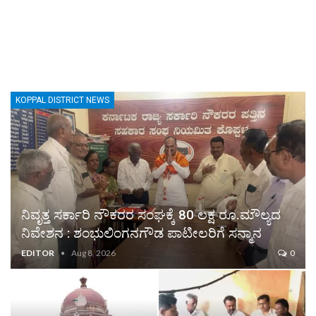
KOPPAL DISTRICT NEWS
ನಿವೃತ್ತ ಸರ್ಕಾರಿ ನೌಕರರ ಸಂಘಕ್ಕೆ 80 ಲಕ್ಷ ರೂ.ಮೌಲ್ಯದ
ನಿವೇಶನ : ಶಂಭುಲಿಂಗನಗೌಡ ಪಾಟೀಲರಿಗೆ ಸನ್ಮಾನ
EDITOR
Aug 8, 2026
0