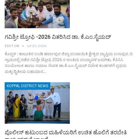
ಗವಿಶ್ರೀ ಟ್ರೋಫಿ -2026 ವಿತರಿಸಿದ ಡಾ. ಕೆ.ಎಂ.ಸೈಯದ್
EDITOR
Jul 20, 2026
ಕೊಪ್ಪಳ : ತಾಲೂಕಿನ ಬಂಡಿ ಹರ್ಲಾಪುರ ಜಿಲ್ಲಾ ಪಂಚಾಯಿತಿ ಕ್ಷೇತ್ರದ ವ್ಯಾಪ್ತಿಯ ಬಸಾಪುರ. ಬಿ
ಗ್ರಾಮದಲ್ಲಿ ನಡೆದ ಗವಿಶ್ರೀ ಟ್ರೋಫಿ 2026 ರ ಅಂತಿಮ ಪಂದ್ಯಾವಳಿ ಜರುಗಿತು. ಕೆಪಿಸಿಸಿ
ಸಂಯೋಜಕ ಹಾಗೂ ಸಮಾಜ ಸೇವಕ ಡಾ.ಕೆ.ಎಂ.ಸೈಯದ್ ವಿಜೇತ ತಂಡಗಳಿಗೆ ಪ್ರಥಮ
ಮತ್ತು ದ್ವಿತೀಯ ಬಹುಮಾನ…
KOPPAL DISTRICT NEWS
ಪೊಲೀಸ್ ಕುಟುಂಬದ ಮಹಿಳೆಯರಿಗೆ ಉಚಿತ ಹೊಲಿಗೆ ತರಬೇತಿ