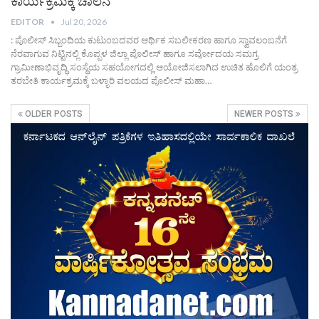
ಕಾರ್ಯಕ್ರಮಕ್ಕೆ ಚಾಲನೆ
EDITOR
Jul 20, 2026
: ಪೊಲೀಸ್ ಸಿಬ್ಬಂದಿಯ ಕುಟುಂಬದವರ ಆರ್ಥಿಕ ಸಬಲೀಕರಣ ಹಾಗೂ ಸ್ವಾವಲಂಬನೆಗೆ
ನೆರವಾಗುವ ನಿಟ್ಟಿನಲ್ಲಿ ಕೊಪ್ಪಳ ಜಿಲ್ಲಾ ಪೊಲೀಸ್ ಹಾಗೂ ಸರ್ವೋದಯ ಸಮಗ್ರ
ಗ್ರಾಮೀಣಾಭಿವೃದ್ಧಿ ಸಂಸ್ಥೆಯ ಸಹಯೋಗದಲ್ಲಿ ಆಯೋಜಿಸಲಾಗಿದ ಉಚಿತ ಹೊಲಿಗೆ ಯಂತ್ರ
ತರಬೇತಿ ಕಾರ್ಯಕ್ರಮಕ್ಕೆ ಬಳ್ಳಾರಿ ವಲಯದ ಪೊಲೀಸ್ ಮಹಾ…
OLDER POSTS
NEWER POSTS