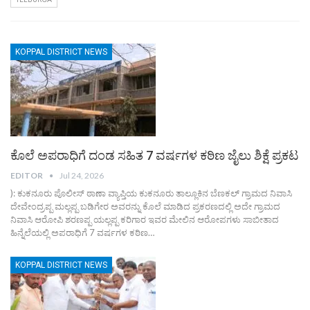
KOPPAL DISTRICT NEWS
ಕೊಲೆ ಅಪರಾಧಿಗೆ ದಂಡ ಸಹಿತ 7 ವರ್ಷಗಳ ಕಠಿಣ ಜೈಲು ಶಿಕ್ಷೆ ಪ್ರಕಟ
EDITOR
Jul 24, 2026
): ಕುಕನೂರು ಪೊಲೀಸ್ ಠಾಣಾ ವ್ಯಾಪ್ತಿಯ ಕುಕನೂರು ತಾಲ್ಲೂಕಿನ ಬೆಣಕಲ್ ಗ್ರಾಮದ ನಿವಾಸಿ
ದೇವೇಂದ್ರಪ್ಪ ಮಲ್ಲಪ್ಪ ಬಡಿಗೇರ ಅವರನ್ನು ಕೊಲೆ ಮಾಡಿದ ಪ್ರಕರಣದಲ್ಲಿ ಅದೇ ಗ್ರಾಮದ
ನಿವಾಸಿ ಆರೋಪಿ ಶರಣಪ್ಪ ಯಲ್ಲಪ್ಪ ಕರಿಗಾರ ಇವರ ಮೇಲಿನ ಆರೋಪಗಳು ಸಾಬೀತಾದ
ಹಿನ್ನೆಲೆಯಲ್ಲಿ ಅಪರಾಧಿಗೆ 7 ವರ್ಷಗಳ ಕಠಿಣ…
KOPPAL DISTRICT NEWS