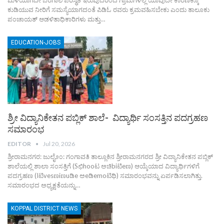
ಮಳೆಯಾಗದೇ ಬರಗಾಲ ಪರಿಸ್ಥಿತಿ ಇರುವುದರಿಂದ ಗ್ರಾಮಗಳಲ್ಲಿ ಯಾವುದೇ ಕಾರಣಕ್ಕೂ
ಕುಡಿಯುವ ನೀರಿಗೆ ಸಮಸ್ಯೆಯಾಗದಂತೆ ಪಿಡಿಓ ರವರು ಕ್ರಮವಹಿಸಬೇಕು ಎಂದು ತಾಲೂಕು
ಪಂಚಾಯತ್ ಆಡಳಿತಾಧಿಕಾರಿಗಳು ಮತ್ತು…
EDUCATION-JOBS
ಶ್ರೀ ವಿದ್ಯಾನಿಕೇತನ ಪಬ್ಲಿಕ್ ಶಾಲೆ- ವಿದ್ಯಾರ್ಥಿ ಸಂಸತ್ತಿನ ಪದಗ್ರಹಣ
ಸಮಾರಂಭ
EDITOR
Jul 20, 2026
ಶ್ರೀರಾಮನಗರ: ಜುಲೈ೨೦: ಗಂಗಾವತಿ ತಾಲ್ಲೂಕಿನ ಶ್ರೀರಾಮನಗರದ ಶ್ರೀ ವಿದ್ಯಾನಿಕೇತನ ಪಬ್ಲಿಕ್
ಶಾಲೆಯಲ್ಲಿ ಶಾಲಾ ಸಂಸತ್ತಿಗೆ (Sಛಿhooಟ ಅಚಿbiಟಿeಣ) ಆಯ್ಕೆಯಾದ ವಿದ್ಯಾರ್ಥಿಗಳಿಗೆ
ಪದಗ್ರಹಣ (Iಟಿvesಣiಣuಡಿe ಅeಡಿemoಟಿಥಿ) ಸಮಾರಂಭವನ್ನು ಏರ್ಪಡಿಸಲಾಗಿತ್ತು.
ಸಮಾರಂಭದ ಅಧ್ಯಕ್ಷತೆಯನ್ನು…
KOPPAL DISTRICT NEWS