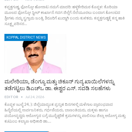
ಕಪ್ಪತ್ತಗುಡ್ಡ, ಫೋಸ್ಕೋ ಹೋರಾಟ ನಮಗೆ ಮಾದರಿ: ಹಳ್ಳಿಕೇರಿಮಠ ಕೊಪ್ಪಳ: ಕೊರಿಯಾ
ಮೂಲದ ಫೋಸ್ಕೋ ಸ್ಟೀಲ್ ಕಾರ್ಖಾನೆ ಗದಗ ಜಿಲ್ಲೆಗೆ ನೆಲೆಯೂರಲು ಬಂದಾಗ ತೋಂಟದ
ಶ್ರೀಗಳು ನಮ್ಮ ಸ್ವಗ್ರಾಮ ಜಂತ್ಲಿ, ಶಿರೂರಿಗೆ ಖುದ್ದಾಗಿ ಬಂದು ಕುಳಿತರು. ಕಪ್ಪತ್ತಗುಡ್ಡಕ್ಕೆ ಕನ್ನ ಹಾಕಿ
ಸೂಕ್ಷ್ಮ ಪರಿಸರ…
KOPPAL DISTRICT NEWS
ಮಲೇರಿಯಾ, ಡೆಂಗ್ಯೂ ಮತ್ತು ಚಿಕೂನ್ ಗುನ್ಯ ಖಾಯಿಲೆಗಳನ್ನು
ತಡೆಗಟ್ಟಲು ಡಿಎಚ್‌ಒ ಡಾ. ಈಶ್ವರ ಎಸ್. ಸವಡಿ ಸಲಹೆಗಳು
EDITOR
Jul 24, 2026
ಕೊಪ್ಪಳ ಜುಲೈ 24, ): ಜಿಲ್ಲೆಯಾದ್ಯಂತ ಪ್ರಸ್ತುತ ದಿನಗಳಲ್ಲಿ ಮಳೆಗಾಲ ಪ್ರಾರಂಭವಾದ
ಹಿನ್ನೆಲೆಯಲ್ಲಿ ಸಾರ್ವಜನಿಕರು, ಗರ್ಭಿಣಿಯರು, ಬಾಣಂತಿಯರು, ಮಕ್ಕಳು ಹಾಗೂ
ವಯೋವೃದ್ಧರು ಆರೋಗ್ಯದ ಬಗ್ಗೆ ಮುನ್ನೆಚ್ಚರಿಕೆ ಕ್ರಮಗಳನ್ನು ಪಾಲಿಸಲು ಜಿಲ್ಲಾ ಆರೋಗ್ಯ ಮತ್ತು
ಕುಟುಂಬ ಕಲ್ಯಾಣ ಅಧಿಕಾರಿ ಡಾ.…