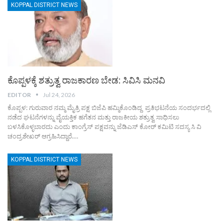
KOPPAL DISTRICT NEWS
ಕೊಪ್ಪಳಕ್ಕೆ ಶತ್ರುತ್ವ ರಾಜಕಾರಣ ಬೇಡ: ಸಿವಿಸಿ ಮನವಿ
EDITOR
Jul 24, 2026
ಕೊಪ್ಪಳ: ಗುರುವಾರ ನಮ್ಮ ಮೈತ್ರಿ ಪಕ್ಷ ಬಿಜೆಪಿ ಹಮ್ಮಿಕೊಂಡಿದ್ದ ಪ್ರತಿಭಟನೆಯ ಸಂದರ್ಭದಲ್ಲಿ
ನಡೆದ ಘಟನೆಗಳನ್ನು ವೈಯಕ್ತಿಕ ಹಗೆತನ ಮತ್ತು ರಾಜಕೀಯ ಶತ್ರುತ್ವ ಸಾಧಿಸಲು
ಬಳಸಿಕೊಳ್ಳಬಾರದು ಎಂದು ಕಾಂಗ್ರೆಸ್ ಪಕ್ಷವನ್ನು ಜೆಡಿಎಸ್ ಕೋರ್ ಕಮಿಟಿ ಸದಸ್ಯ ಸಿ ವಿ
ಚಂದ್ರಶೇಖರ್ ಆಗ್ರಹಿಸಿದ್ದಾರೆ.…
KOPPAL DISTRICT NEWS