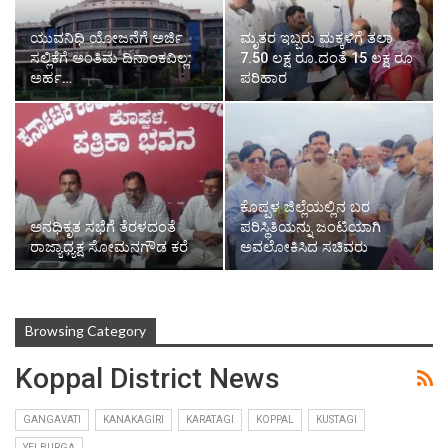
ಯುವನಿಧಿ ಯೋಜನೆಗೆ ಅರ್ಜಿ
ಮೃತರ ಇಬ್ಬರು ಮಕ್ಕಳಿಗೆ ತಲಾ
ಸಲ್ಲಿಕೆಗೆ ಅಂತಿಮ ದಿನಾಂಕವಿಲ್ಲ:
7.50 ಲಕ್ಷ ರೂ.ದಂತೆ 15 ಲಕ್ಷ ರೂ
ಅರ್ಹ…
ಪರಿಹಾರ
ಕೊಪ್ಪಳ ಜಿಲ್ಲೆಯಲ್ಲಿನ ಬರ
ಅನಧಿಕೃತ ಸಭೆಗೆ ತೆರಳದಂತೆ
ಪರಿಸ್ಥಿತಿಯನ್ನು ಜಂಟಿಯಾಗಿ
ರಾಜ್ಯಾಧ್ಯಕ್ಷ ಸೋಮನಗೌಡ ಕರೆ
ಅವಲೋಕಿಸಿದ ಸಚಿವರು
Browsing Category
Koppal District News
GANGAVATI
KANAKAGIRI
KARATAGI
KOPPAL
KUSTAGI
YELBURGA