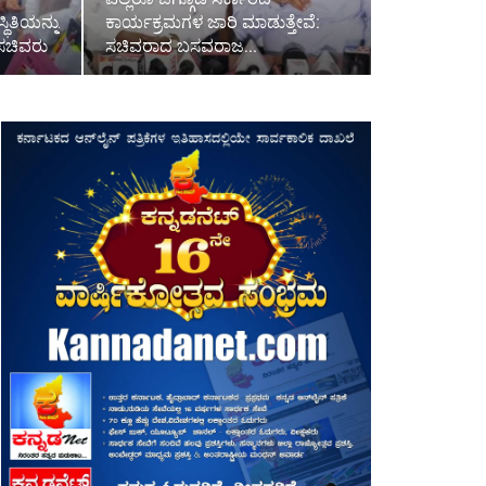
್ಥಿತಿಯನ್ನು
ಕಾರ್ಯಕ್ರಮಗಳ ಜಾರಿ ಮಾಡುತ್ತೇವೆ:
ಸಚಿವರು
ಸಚಿವರಾದ ಬಸವರಾಜ…