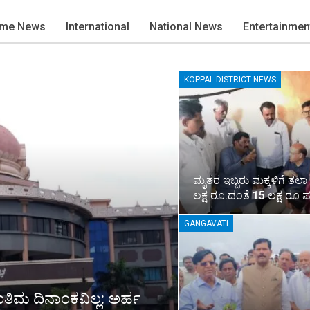
ime News
International
National News
Entertainmen
KOPPAL DISTRICT NEWS
ಮೃತರ ಇಬ್ಬರು ಮಕ್ಕಳಿಗೆ ತಲಾ
ಲಕ್ಷ ರೂ.ದಂತೆ 15 ಲಕ್ಷ ರೂ 
GANGAVATI
ಂತಿಮ ದಿನಾಂಕವಿಲ್ಲ: ಅರ್ಹ