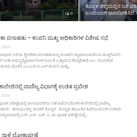
ಕೊಪ್ಪಳ ಜಿಲ್ಲೆಯಲ್ಲಿನ ಬರ ಪರಿಸ
ಜಂಟಿಯಾಗಿ ಅವಲೋಕಿಸಿದ 
0
ಿಕಾ ವಸಾಹತು – ಕಂಪನಿ ಮತ್ತು ಅಧಿಕಾರಿಗಳ ವಿಶೇಷ ಸಭೆ
, 2023
ಬಸಾಪೂರ ಬಳಿಯ ಕೈಗಾರಿಕಾ ವಸಾಹತುವನ್ನು ಕೂಡಲೇ ನ್ಯಾಯಾಲಯದಿಂದ ಮುಕ್ತಗೊಳಿಸಿ
 ನೀಡಿ ಅಭಿವೃದ್ಧಿಪೂರ್ಣಗೊಳಿಸುವಂತೆ ಒತ್ತಾಯಿಸಿ ಜಿಲ್ಲಾಧಿಕಾರಿ ಎಂ. ಸುಂದರೇಶ
 ಮನವಿ ಮೇರೆಗೆ ಎಂ.ಎಸ್.ಪಿ.ಎಲ್ ಕಂಪನಿ ಮತ್ತು…
ಲೇಜಿನಲ್ಲಿ ವಾಣಿಜ್ಯ ವಿಭಾಗಕ್ಕೆ ಉಚಿತ ಪ್ರವೇಶ
, 2023
 ಪೂರಕ ಪರೀಕ್ಷೆಯಲ್ಲಿ ಪಾಸಾದವರಿಗೂ ಸಹ ಹಿರೇಸಿಂದೋಗಿ ಕಾಲೇಜಿನಲ್ಲಿ ವಾಣಿಜ್ಯ
ವೇಶವಿದೆ - ಹನುಮಂತಪ್ಪ ಅಂಡಗಿ ಕೊಪ್ಪಳ : ಕೊಪ್ಪಳ ತಾಲೂಕಿನ ಹಿರೇಸಿಂದೋಗಿ ಸರಕಾರಿ
್ಯಾಲಯದಲ್ಲಿ ಎಸ್ .ಎಸ್. ಎಲ್. ಸಿ. ಯ ಪೂರಕ ಪರೀಕ್ಷೆಯಲ್ಲಿ…
ಿ ನಾಳೆ ಲೋಕಾರ್ಪಣೆ