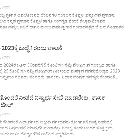
, 2023
ಯ್ದ ಕೃತಿಗಳ ಅವಲೋಕನದ ಲೇಖನಗಳ ಸಂಕಲನ ಕೊಪ್ಪಳ :ಚನ್ನಬಸವ ಪ್ರಕಾಶನ,
ರಿ ಕನ್ನಡ ಪ್ರಕಾಶನ ಕೊಪ್ಪಳ ಹಾಗೂ ಸಿರಿಗನ್ನಡ ವೇದಿಕೆ ಜಿಲ್ಲಾಘಟಕಇವರ
ಿ ಶರಣಬಸಪ್ಪ ಬಿಳಿಎಲೆ ಹಾಗೂ ಮಂಜುನಾಥಚಿತ್ರಗಾರ ಸಂಪಾದಕತ್ವದ ಜಿ.ಎಸ್.ಗೋನಾಳರ
23ಕ್ಕೆ ಜುಲೈ 1ರಂದು ಚಾಲನೆ
, 2023
ದ 2024ರ ಜೂನ್ 30ರವರೆಗೆ 5 ಕೋಟಿ ಸಸಿ ನೆಟ್ಟು ಪೋಷಿಸುವ ಸಂಕಲ್ಪದ ಹಾಗೂ
್ಲಿ 25 ಕೋಟಿ ಸಸಿ ನೆಟ್ಟು ಪೋಷಿಸುವ ನಿರ್ಣಯದ ಮಹತ್ವದ ವನಮಹೋತ್ಸವ-2023
ಲಾ ಉಸ್ತುವಾರಿ ಸಚಿವರು, ಸಂಸದರು, ಶಾಸಕರು, ವಿಧಾನ ಪರಿಷತ್ ಸದಸ್ಯರು ಸೇರಿದಂತೆ…
 ತೊಂದರೆ ನೀಡದೆ ನಿಸ್ವಾರ್ಥ ಸೇವೆ ಮಾಡಬೇಕು ; ಶಾಸಕ
ಾಟೀಲ್
, 2023
ರು ಸೇರಿದಂತೆ ಎಲ್ಲಾ ವರ್ಗದ ಸಿಬ್ಬಂದಿ ವರ್ಗದವರು ರೋಗಿಗಳಿಗೆ ಚಿಕಿತ್ಸೆ ನೀಡುವಲ್ಲಿ
ಕೆಲಸದ ವಿಷಯದಲ್ಲಿ ಯಾವುದೇ ಮುಲಾಜಿಲ್ಲ, ನಿರ್ಲಕ್ಷ್ಯ ಕಂಡು ಬಂದರೆ ಸೂಕ್ತ ಕ್ರಮ
 ಎಂದು ಶಾಸಕ ದೊಡ್ಡನಗೌಡ ಪಾಟೀಲ್ ಎಚ್ಚರಿಸಿದರು.…