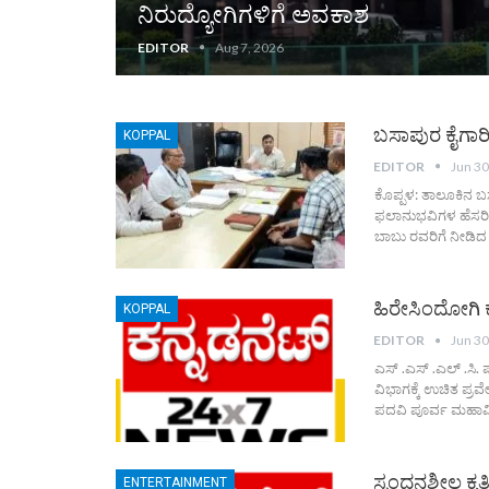
ನಿರುದ್ಯೋಗಿಗಳಿಗೆ ಅವಕಾಶ
EDITOR
Aug 7, 2026
ಬಸಾಪುರ ಕೈಗಾರ
KOPPAL
EDITOR
Jun 30
ಕೊಪ್ಪಳ: ತಾಲೂಕಿನ 
ಫಲಾನುಭವಿಗಳ ಹೆಸರಿಗೆ
ಬಾಬು ರವರಿಗೆ ನೀಡಿದ
ಹಿರೇಸಿಂದೋಗಿ ಕಾ
KOPPAL
EDITOR
Jun 30
ಎಸ್ .ಎಸ್ .ಎಲ್ .ಸಿ.
ವಿಭಾಗಕ್ಕೆ ಉಚಿತ ಪ್ರ
ಪದವಿ ಪೂರ್ವ ಮಹಾವಿದ
ಸ್ಪಂದನಶೀಲ ಕೃತ
ENTERTAINMENT