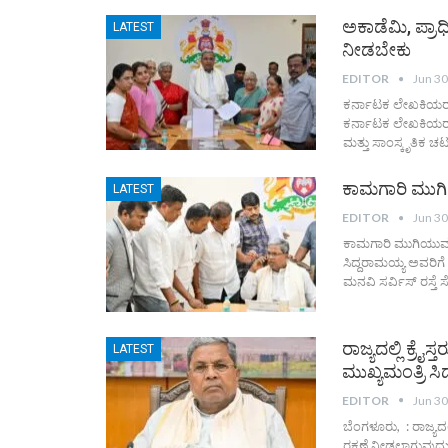
ಅಕಾಡೆಮಿ, ಪ್ರಾಧ
LATEST
ನೀಡಬೇಕು
EDITOR
Jun 30
ಕರ್ನಾಟಕ ಲೇಖಕಿಯರ 
ಕರ್ನಾಟಕ ಲೇಖಕಿಯರ ಸ
ಮತ್ತು ಸಾಂಸ್ಕೃತಿಕ 
ಕಾಮಗಾರಿ ಮುಗಿ
LATEST
EDITOR
Jun 30
ಕಾಮಗಾರಿ ಮುಗಿಯುವವರೆ
ಸಿದ್ದರಾಮಯ್ಯ ಅವರಿಗ
ಮನವಿ ಸರ್ವಿಸ್ ರಸ್ತ
ರಾಜ್ಯದಲ್ಲಿ ಕ್ರ
LATEST
ಮುಖ್ಯಮಂತ್ರಿ 
EDITOR
Jun 30
ಬೆಂಗಳೂರು, : ರಾಜ್ಯದಲ
ರಕ್ಷಣೆ ನೀಡಲಾಗುವುದು