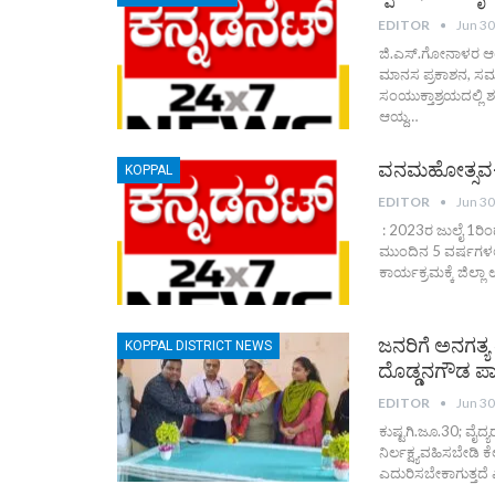
EDITOR
Jun 30
ಜಿ.ಎಸ್.ಗೋನಾಳರ ಆ
ಮಾನಸ ಪ್ರಕಾಶನ, ಸಮಸಿ
ಸಂಯುಕ್ತಾಶ್ರಯದಲ್ಲ
ಆಯ್ದ…
ವನಮಹೋತ್ಸವ-20
KOPPAL
EDITOR
Jun 30
: 2023ರ ಜುಲೈ 1ರಿಂ
ಮುಂದಿನ 5 ವರ್ಷಗಳಲ
ಕಾರ್ಯಕ್ರಮಕ್ಕೆ ಜಿಲ್
ಜನರಿಗೆ ಅನಗತ್ಯ
KOPPAL DISTRICT NEWS
ದೊಡ್ಡನಗೌಡ ಪ
EDITOR
Jun 30
ಕುಷ್ಟಗಿ.ಜೂ.30; ವೈದ್ಯ
ನಿರ್ಲಕ್ಷ್ಯವಹಿಸಬೇಡಿ 
ಎದುರಿಸಬೇಕಾಗುತ್ತದೆ