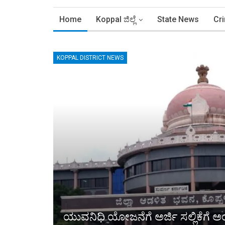
Home
Koppal ಜಿಲ್ಲೆ
State News
Cr
KOPPAL DISTRICT NEWS
ಯುವನಿಧಿ ಯೋಜನೆಗೆ ಅರ್ಜಿ ಸಲ್ಲಿಕೆಗೆ ಅ