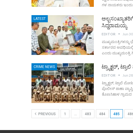
ಗಳ ನಾಯಕರು ಇಂದು ಅ
ಅಲ್ಪಸಂಖ್ಯಾತರಿ
LATEST
ಸಿದ್ದರಾಮಯ್ಯ
EDITOR
Jun 30
ಮುಖ್ಯಮಂತ್ರಿಗಳನ್ನು 
ಸರ್ಕಾರದ ಅವಧಿಯಲ್ಲಿ
ಎಂದು ಮುಖ್ಯಮಂತ್ರಿ 
ಟ್ರ್ಯಾಕ್ಟರ್, ಟ
CRIME NEWS
EDITOR
Jun 28
ಟ್ರ್ಯಾಕ್ಟರ್, ಟ್ರಾಲಿ 
ಪೊಲೀಸ್ ಠಾಣಾ ವ್ಯಾಪ್
ತೊಣಸಿಹಾಳ ಗ್ರಾಮದ ಹೊಲದ
PREVIOUS
1
…
483
484
485
48