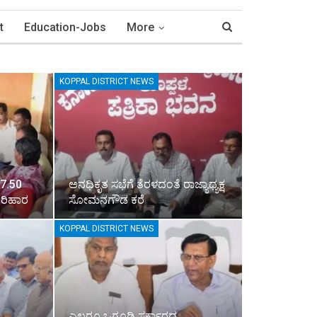
t
Education-Jobs
More
KOPPAL DISTRICT NEWS
 7.50
ಅನಧಿಕೃತ ಸಭೆಗೆ ತೆರಳದಂತೆ ರಾಜ್ಯಾಧ್ಯಕ್ಷ
ಪರಿಹಾರ
ಸೋಮನಗೌಡ ಕರೆ
KOPPAL DISTRICT NEWS
ಎಲ್ಲರೂ ಒಗ್ಗೂಡಿ ಸರ್ಕಾರದ