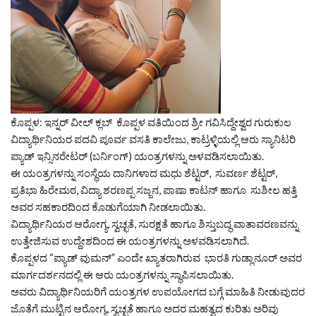
ಕೊಪ್ಪಳ: ಇನ್ನರ್ ವೀಲ್ ಕ್ಲಬ್ ಕೊಪ್ಪಳ ವತಿಯಿಂದ ಶ್ರೀ ಗವಿಸಿದ್ದೇಶ್ವರ ಗುರುಕುಲ
ವಿದ್ಯಾರ್ಥಿನಿಯರ ಪದವಿ ಪೂರ್ವ ವಸತಿ ಕಾಲೇಜು, ಕಾಟ್ರಳ್ಳಿಯಲ್ಲಿ ಆರು ಸ್ಯಾನಿಟರಿ
ಪ್ಯಾಡ್ ಇನ್ಸಿನರೇಟರ್ (ಬರ್ನಿಂಗ್) ಯಂತ್ರಗಳನ್ನು ಅಳವಡಿಸಲಾಯಿತು.
ಈ ಯಂತ್ರಗಳನ್ನು ಸಂಸ್ಥೆಯ ದಾನಿಗಳಾದ ಮಧು ಶೆಟ್ಟರ್, ಸುವರ್ಣ ಶೆಟ್ಟರ್,
ಪ್ರತಿಭಾ ಹಿರೇಮಠ, ವಿದ್ಯಾ ಶರಣಪ್ಪ ಸಜ್ಜನ, ಪಾಷಾ ಕಾಟನ್ ಹಾಗೂ ಸುಶೀಲ ಹತ್ತಿ
ಅವರ ಸಹಕಾರದಿಂದ ಕೊಡುಗೆಯಾಗಿ ನೀಡಲಾಯಿತು.
ವಿದ್ಯಾರ್ಥಿನಿಯರ ಆರೋಗ್ಯ, ಸ್ವಚ್ಛತೆ, ಸುರಕ್ಷತೆ ಹಾಗೂ ಶಿಸ್ತುಬದ್ಧ ವಾತಾವರಣವನ್ನು
ಉತ್ತೇಜಿಸುವ ಉದ್ದೇಶದಿಂದ ಈ ಯಂತ್ರಗಳನ್ನು ಅಳವಡಿಸಲಾಗಿದೆ.
ಕೊಪ್ಪಳದ “ಪ್ಯಾಡ್ ವುಮನ್” ಎಂದೇ ಖ್ಯಾತರಾಗಿರುವ ಭಾರತಿ ಗುಡ್ಲಾನೂರ್ ಅವರ
ಮಾರ್ಗದರ್ಶನದಲ್ಲಿ ಈ ಆರು ಯಂತ್ರಗಳನ್ನು ಸ್ಥಾಪಿಸಲಾಯಿತು.
ಅವರು ವಿದ್ಯಾರ್ಥಿನಿಯರಿಗೆ ಯಂತ್ರಗಳ ಉಪಯೋಗದ ಬಗ್ಗೆ ಮಾಹಿತಿ ನೀಡುವುದರ
ಜೊತೆಗೆ ಮುಟ್ಟಿನ ಆರೋಗ್ಯ, ಸ್ವಚ್ಛತೆ ಹಾಗೂ ಅದರ ಮಹತ್ವದ ಕುರಿತು ಅರಿವು