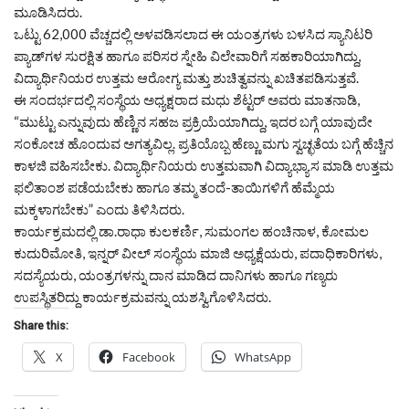
ಮೂಡಿಸಿದರು.
ಒಟ್ಟು 62,000 ವೆಚ್ಚದಲ್ಲಿ ಅಳವಡಿಸಲಾದ ಈ ಯಂತ್ರಗಳು ಬಳಸಿದ ಸ್ಯಾನಿಟರಿ
ಪ್ಯಾಡ್‌ಗಳ ಸುರಕ್ಷಿತ ಹಾಗೂ ಪರಿಸರ ಸ್ನೇಹಿ ವಿಲೇವಾರಿಗೆ ಸಹಕಾರಿಯಾಗಿದ್ದು,
ವಿದ್ಯಾರ್ಥಿನಿಯರ ಉತ್ತಮ ಆರೋಗ್ಯ ಮತ್ತು ಶುಚಿತ್ವವನ್ನು ಖಚಿತಪಡಿಸುತ್ತವೆ.
ಈ ಸಂದರ್ಭದಲ್ಲಿ ಸಂಸ್ಥೆಯ ಅಧ್ಯಕ್ಷರಾದ ಮಧು ಶೆಟ್ಟರ್ ಅವರು ಮಾತನಾಡಿ,
“ಮುಟ್ಟು ಎನ್ನುವುದು ಹೆಣ್ಣಿನ ಸಹಜ ಪ್ರಕ್ರಿಯೆಯಾಗಿದ್ದು, ಇದರ ಬಗ್ಗೆ ಯಾವುದೇ
ಸಂಕೋಚ ಹೊಂದುವ ಅಗತ್ಯವಿಲ್ಲ. ಪ್ರತಿಯೊಬ್ಬ ಹೆಣ್ಣು ಮಗು ಸ್ವಚ್ಛತೆಯ ಬಗ್ಗೆ ಹೆಚ್ಚಿನ
ಕಾಳಜಿ ವಹಿಸಬೇಕು. ವಿದ್ಯಾರ್ಥಿನಿಯರು ಉತ್ತಮವಾಗಿ ವಿದ್ಯಾಭ್ಯಾಸ ಮಾಡಿ ಉತ್ತಮ
ಫಲಿತಾಂಶ ಪಡೆಯಬೇಕು ಹಾಗೂ ತಮ್ಮ ತಂದೆ-ತಾಯಿಗಳಿಗೆ ಹೆಮ್ಮೆಯ
ಮಕ್ಕಳಾಗಬೇಕು” ಎಂದು ತಿಳಿಸಿದರು.
ಕಾರ್ಯಕ್ರಮದಲ್ಲಿ ಡಾ.ರಾಧಾ ಕುಲಕರ್ಣಿ, ಸುಮಂಗಲ ಹಂಚಿನಾಳ, ಕೋಮಲ
ಕುದುರಿಮೋತಿ, ಇನ್ನರ್ ವೀಲ್ ಸಂಸ್ಥೆಯ ಮಾಜಿ ಅಧ್ಯಕ್ಷೆಯರು, ಪದಾಧಿಕಾರಿಗಳು,
ಸದಸ್ಯೆಯರು, ಯಂತ್ರಗಳನ್ನು ದಾನ ಮಾಡಿದ ದಾನಿಗಳು ಹಾಗೂ ಗಣ್ಯರು
ಉಪಸ್ಥಿತರಿದ್ದು ಕಾರ್ಯಕ್ರಮವನ್ನು ಯಶಸ್ವಿಗೊಳಿಸಿದರು.
Share this:
X
Facebook
WhatsApp