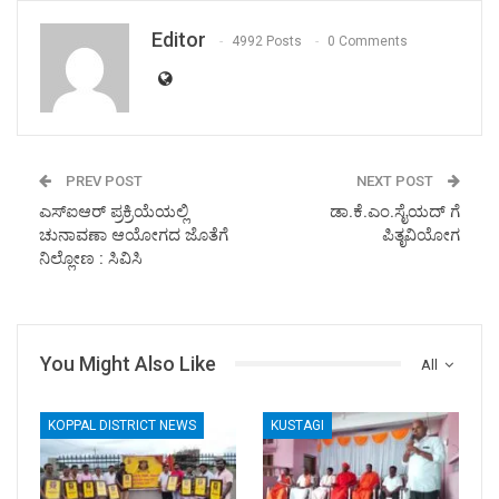
Editor
4992 Posts
0 Comments
PREV POST
NEXT POST
ಎಸ್ಐಆರ್ ಪ್ರಕ್ರಿಯೆಯಲ್ಲಿ
ಡಾ.ಕೆ.ಎಂ.ಸೈಯದ್ ಗೆ
ಚುನಾವಣಾ ಆಯೋಗದ ಜೊತೆಗೆ
ಪಿತೃ‌ವಿಯೋಗ
ನಿಲ್ಲೋಣ : ಸಿವಿಸಿ
You Might Also Like
All
KOPPAL DISTRICT NEWS
KUSTAGI