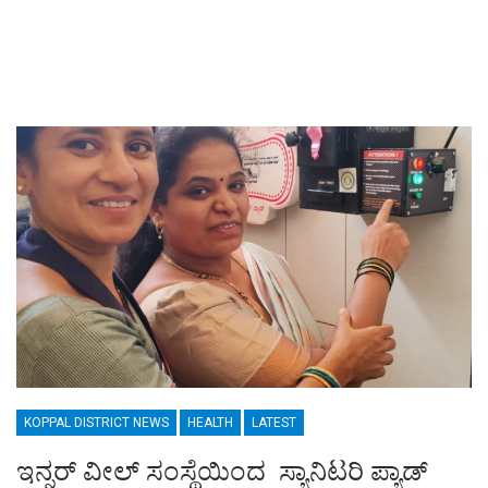
KOPPAL DISTRICT NEWS
HEALTH
LATEST
ಇನ್ನರ್ ವೀಲ್ ಸಂಸ್ಥೆಯಿಂದ ಸ್ಯಾನಿಟರಿ ಪ್ಯಾಡ್