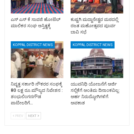
ಎಸ್ ಎಸ್ ಕೆ ಸಾವಜಿ ಹೋಟೆಲ್
ಕುಷ್ಟಗಿ ಮದ್ದಾನೇಶ್ವರ ಮಠದಲ್ಲಿ
ಮಾಲಿಕರ ಸಂಘ ಅಸ್ತಿತ್ವಕ್ಕೆ
ರಜತ ಮಹೋತ್ಸವದ ಪೂರ್ವ
ಬಾವಿ ಸಭೆ
KOPPAL DISTRICT NEWS
KOPPAL DISTRICT NEWS
ನಿವೃತ್ತ ಸರ್ಕಾರಿ ನೌಕರರ ಸಂಘಕ್ಕೆ
ಯುವನಿಧಿ ಯೋಜನೆಗೆ ಅರ್ಜಿ
80 ಲಕ್ಷ ರೂ.ಮೌಲ್ಯದ ನಿವೇಶನ :
ಸಲ್ಲಿಕೆಗೆ ಅಂತಿಮ ದಿನಾಂಕವಿಲ್ಲ:
ಶಂಭುಲಿಂಗನಗೌಡ
ಅರ್ಹ ನಿರುದ್ಯೋಗಿಗಳಿಗೆ
ಪಾಟೀಲರಿಗೆ…
ಅವಕಾಶ
PREV
NEXT