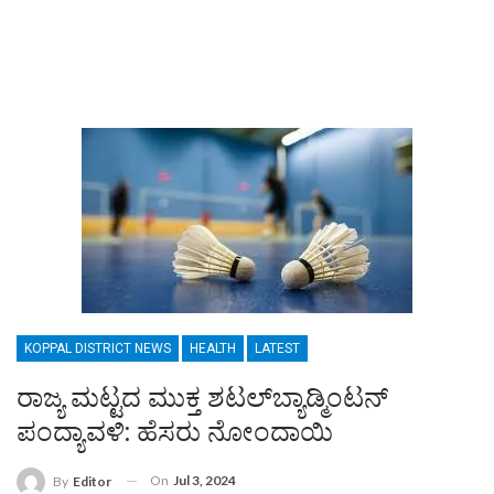
KOPPAL DISTRICT NEWS
HEALTH
LATEST
ರಾಜ್ಯ ಮಟ್ಟದ ಮುಕ್ತ ಶಟಲ್‌ಬ್ಯಾಡ್ಮಿಂಟನ್
ಪಂದ್ಯಾವಳಿ: ಹೆಸರು ನೋಂದಾಯಿ
On
Jul 3, 2024
By
Editor