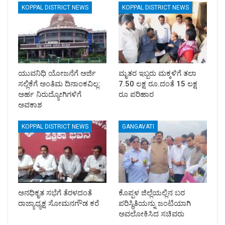
KOPPAL DISTRICT NEWS
KOPPAL DISTRICT NEWS
ಯುವನಿಧಿ ಯೋಜನೆಗೆ ಅರ್ಜಿ
ಮೃತರ ಇಬ್ಬರು ಮಕ್ಕಳಿಗೆ ತಲಾ
ಸಲ್ಲಿಕೆಗೆ ಅಂತಿಮ ದಿನಾಂಕವಿಲ್ಲ:
7.50 ಲಕ್ಷ ರೂ.ದಂತೆ 15 ಲಕ್ಷ
ಅರ್ಹ ನಿರುದ್ಯೋಗಿಗಳಿಗೆ
ರೂ ಪರಿಹಾರ
ಅವಕಾಶ
KOPPAL DISTRICT NEWS
GANGAVATI
ಅನಧಿಕೃತ ಸಭೆಗೆ ತೆರಳದಂತೆ
ಕೊಪ್ಪಳ ಜಿಲ್ಲೆಯಲ್ಲಿನ ಬರ
ರಾಜ್ಯಾಧ್ಯಕ್ಷ ಸೋಮನಗೌಡ ಕರೆ
ಪರಿಸ್ಥಿತಿಯನ್ನು ಜಂಟಿಯಾಗಿ
ಅವಲೋಕಿಸಿದ ಸಚಿವರು