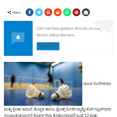
Share
Get real time updates directly on you
device, subscribe now.
Subscribe
ಯುವ ಸಬಲೀಕರಣ
ಮತ್ತು ಕ್ರೀಡಾ ಇಲಾಖೆ, ಕೊಪ್ಪಳ ಹಾಗೂ ಫ್ರೆಂಡ್ಸ್ ಮೀಟ್ ಬ್ಯಾಡ್ಮಿಂಟನ್ ಗ್ರೂಪ್‌ರವರ
ಸಂಯುಕ್ತಾಶ್ರಯದಲ್ಲಿ ಕೊಪ್ಪಳ ಜಿಲ್ಲಾ ಕ್ರೀಡಾಂಗಣದಲ್ಲಿ ಜುಲೈ 13 ಮತ್ತು