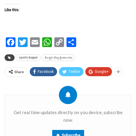
Like this:
Facebook
Twitter
Email
WhatsApp
Copy
Share
Link
sports koppal
ಕೊಪ್ಪಳ ಜಿಲ್ಲಾ ಕ್ರೀಡಾಂಗಣ
Share
Facebook
Twitter
Google+
Get real time updates directly on you device, subscribe
now.
Subscribe