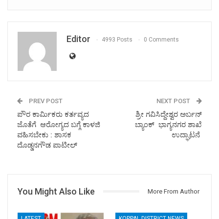
Editor
4993 Posts
0 Comments
PREV POST
NEXT POST
ಪೌರ ಕಾರ್ಮಿಕರು ಕರ್ತವ್ಯದ
ಶ್ರೀ ಗವಿಸಿದ್ದೇಶ್ವರ ಅರ್ಬನ್
ಜೊತೆಗೆ ಆರೋಗ್ಯದ ಬಗ್ಗೆ ಕಾಳಜಿ
ಬ್ಯಾಂಕ್ ಭಾಗ್ಯನಗರ ಶಾಖೆ
ವಹಿಸಬೇಕು : ಶಾಸಕ
ಉದ್ಘಾಟನೆ
ದೊಡ್ಡನಗೌಡ ಪಾಟೀಲ್
You Might Also Like
More From Author
LATEST
KOPPAL DISTRICT NEWS