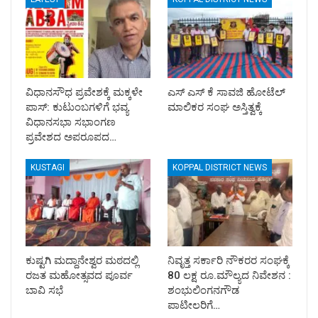
ವಿಧಾನಸೌಧ ಪ್ರವೇಶಕ್ಕೆ ಮಕ್ಕಳೇ
ಎಸ್ ಎಸ್ ಕೆ ಸಾವಜಿ ಹೋಟೆಲ್
ಪಾಸ್: ಕುಟುಂಬಗಳಿಗೆ ಭವ್ಯ
ಮಾಲಿಕರ ಸಂಘ ಅಸ್ತಿತ್ವಕ್ಕೆ
ವಿಧಾನಸಭಾ ಸಭಾಂಗಣ
ಪ್ರವೇಶದ ಅಪರೂಪದ…
KUSTAGI
KOPPAL DISTRICT NEWS
ಕುಷ್ಟಗಿ ಮದ್ದಾನೇಶ್ವರ ಮಠದಲ್ಲಿ
ನಿವೃತ್ತ ಸರ್ಕಾರಿ ನೌಕರರ ಸಂಘಕ್ಕೆ
ರಜತ ಮಹೋತ್ಸವದ ಪೂರ್ವ
80 ಲಕ್ಷ ರೂ.ಮೌಲ್ಯದ ನಿವೇಶನ :
ಬಾವಿ ಸಭೆ
ಶಂಭುಲಿಂಗನಗೌಡ
ಪಾಟೀಲರಿಗೆ…