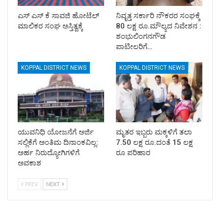
ಎಸ್ ಎಸ್ ಕೆ ಸಾವಜಿ ಹೋಟೆಲ್
ನಿವೃತ್ತ ಸರ್ಕಾರಿ ನೌಕರರ ಸಂಘಕ್ಕೆ
ಮಾಲಿಕರ ಸಂಘ ಅಸ್ತಿತ್ವಕ್ಕೆ
80 ಲಕ್ಷ ರೂ.ಮೌಲ್ಯದ ನಿವೇಶನ :
ಶಂಭುಲಿಂಗನಗೌಡ
ಪಾಟೀಲರಿಗೆ…
KOPPAL DISTRICT NEWS
KOPPAL DISTRICT NEWS
ಯುವನಿಧಿ ಯೋಜನೆಗೆ ಅರ್ಜಿ
ಮೃತರ ಇಬ್ಬರು ಮಕ್ಕಳಿಗೆ ತಲಾ
ಸಲ್ಲಿಕೆಗೆ ಅಂತಿಮ ದಿನಾಂಕವಿಲ್ಲ:
7.50 ಲಕ್ಷ ರೂ.ದಂತೆ 15 ಲಕ್ಷ
ಅರ್ಹ ನಿರುದ್ಯೋಗಿಗಳಿಗೆ
ರೂ ಪರಿಹಾರ
ಅವಕಾಶ
PREV
NEXT