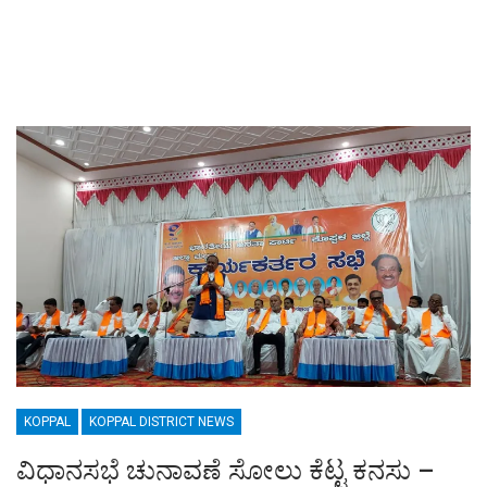
KOPPAL
KOPPAL DISTRICT NEWS
ವಿಧಾನಸಭೆ ಚುನಾವಣೆ ಸೋಲು ಕೆಟ್ಟ ಕನಸು –