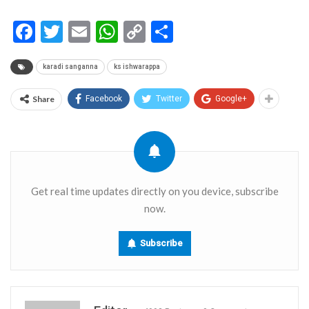
Facebook
Twitter
Email
WhatsApp
Copy
Share
Link
karadi sanganna
ks ishwarappa
Share
Facebook
Twitter
Google+
Get real time updates directly on you device, subscribe
now.
Subscribe