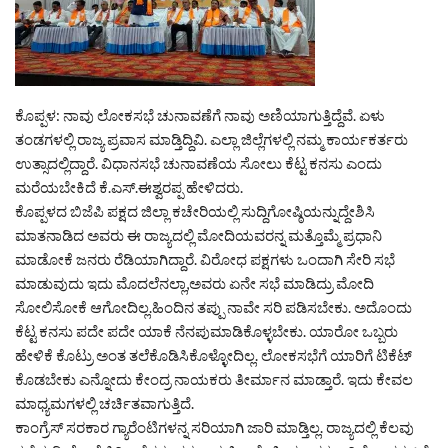
ಕೊಪ್ಪಳ: ನಾವು ಲೋಕಸಭೆ ಚುನಾವಣೆಗೆ ನಾವು ಅಣಿಯಾಗುತ್ತಿದ್ದೆವೆ. ಏಳು
ತಂಡಗಳಲ್ಲಿ ರಾಜ್ಯ ಪ್ರವಾಸ ಮಾಡ್ತಿದ್ದಿವಿ. ಎಲ್ಲಾ ಜಿಲ್ಲೆಗಳಲ್ಲಿ ನಮ್ಮ ಕಾರ್ಯಕರ್ತರು
ಉತ್ಸಾದಲ್ಲಿದ್ದಾರೆ. ವಿಧಾನಸಭೆ ಚುನಾವಣೆಯ ಸೋಲು ಕೆಟ್ಟ ಕನಸು ಎಂದು
ಮರೆಯಬೇಕಿದೆ ಕೆ.ಎಸ್.ಈಶ್ವರಪ್ಪ ಹೇಳಿದರು.
ಕೊಪ್ಪಳದ ಬಿಜೆಪಿ ಪಕ್ಷದ ಜಿಲ್ಲಾ ಕಚೇರಿಯಲ್ಲಿ ಸುದ್ದಿಗೋಷ್ಠಿಯನ್ನುದ್ದೇಶಿಸಿ
ಮಾತನಾಡಿದ ಅವರು ಈ ರಾಜ್ಯದಲ್ಲಿ ಮೋದಿಯವರನ್ನ ಮತ್ತೊಮ್ಮೆ ಪ್ರಧಾನಿ
ಮಾಡೋಕೆ ಜನರು ರೆಡಿಯಾಗಿದ್ದಾರೆ. ವಿರೋಧ ಪಕ್ಷಗಳು ಒಂದಾಗಿ ಸೇರಿ ಸಭೆ
ಮಾಡುವುದು ಇದು ಮೊದಲೆನಲ್ಲಾ,ಅವರು ಏನೇ ಸಭೆ ಮಾಡಿದ್ರು ಮೋದಿ
ಸೋಲಿಸೋಕೆ ಆಗೋದಿಲ್ಲ.ಹಿಂದಿನ ತಪ್ಪು ನಾವೇ ಸರಿ ಪಡಿಸಬೇಕು. ಅದೊಂದು
ಕೆಟ್ಟ ಕನಸು ಪದೇ ಪದೇ ಯಾಕೆ ನೆನಪುಮಾಡಿಕೊಳ್ಳಬೇಕು. ಯಾರೋ ಒಬ್ಬರು
ಹೇಳಿಕೆ ಕೊಟ್ರು ಅಂತ ತಲೆಕೊಡಿಸಿಕೊಳ್ಳೋದಿಲ್ಲ. ಲೋಕಸಭೆಗೆ ಯಾರಿಗೆ ಟಿಕೆಟ್
ಕೊಡಬೇಕು ಎನ್ನೋದು ಕೇಂದ್ರ ನಾಯಕರು ತೀರ್ಮಾನ ಮಾಡ್ತಾರೆ. ಇದು ಕೇವಲ
ಮಾಧ್ಯಮಗಳಲ್ಲಿ ಚರ್ಚಿತವಾಗುತ್ತಿದೆ.
ಕಾಂಗ್ರೆಸ್ ಸರಕಾರ ಗ್ಯಾರೆಂಟಿಗಳನ್ನ ಸರಿಯಾಗಿ ಜಾರಿ ಮಾಡ್ತಿಲ್ಲ. ರಾಜ್ಯದಲ್ಲಿ ಕೆಲವು