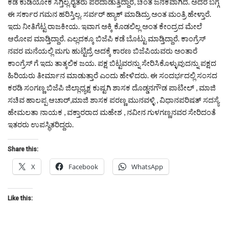
ಕಡೆ ಕುಡಿಯೋಕೆ ಸಿಗ್ತಿಲ್ಲ.ರೈತರು ಪರದಾಡುತ್ತಿದ್ದಾರೆ, ಚಿಂತ ಜನಕವಾಗಿದೆ. ಅದರ ಬಗ್ಗೆ
ಈ ಸರ್ಕಾರ ಗಮನ ಹರಿಸ್ತಿಲ್ಲ. ಸರ್ವರ್ ಹ್ಯಾಕ್ ಮಾಡಿದ್ರು ಅಂತ‌ ಮಂತ್ರಿ ಹೇಳ್ತಾರೆ.
ಇದು ನೀತಿಗೆಟ್ಟ ರಾಜಕೀಯ. ಇವಾಗ ಅಕ್ಕಿ ಕೊಡಲಿಲ್ಲ ಅಂತ ಕೇಂದ್ರದ‌ ಮೇಲೆ
ಆರೋಪ ಮಾಡ್ತಿದ್ದಾರೆ. ಎಲ್ಲದಕ್ಕೂ ಬಿಜೆಪಿ ಕಡೆ ಬೊಟ್ಟು ಮಾಡ್ತಿದ್ದಾರೆ. ಕಾಂಗ್ರೆಸ್
ನವರ ಮನೆಯಲ್ಲಿ ಮಗು ಹುಟ್ಟಿದ್ರೆ ಅದಕ್ಕೆ ಕಾರಣ ಬಿಜೆಪಿಯವರು ಅಂತಾರೆ
ಕಾಂಗ್ರೆಸ್ ಗೆ ಇದು ತಾತ್ಕಲಿಕ ಜಯ. ಪಕ್ಷ ಬಿಟ್ಟವರನ್ನು ಸೇರಿಸಿಕೊಳ್ಳುವುದನ್ನು ಪಕ್ಷದ
ಹಿರಿಯರು ತೀರ್ಮಾನ ಮಾಡುತ್ತಾರೆ ಎಂದು ಹೇಳಿದರು. ಈ ಸಂದರ್ಭದಲ್ಲಿ ಸಂಸದ
ಕರಡಿ ಸಂಗಣ್ಣ ಬಿಜೆಪಿ ಜಿಲ್ಲಾಧ್ಯಕ್ಷ ಕುಷ್ಟಗಿ ಶಾಸಕ ದೊಡ್ಡನಗೌಡ ಪಾಟೀಲ್ , ಮಾಜಿ
ಸಚಿವ ಹಾಲಪ್ಪ ಆಚಾರ್,ಮಾಜಿ ಶಾಸಕ ಪರಣ್ಣ ಮುನವಳ್ಳಿ , ವಿಧಾನಪರಿಷತ್ ಸದಸ್ಯೆ
ಹೇಮಲತಾ ನಾಯಕ , ವಕ್ತಾರರಾದ ಮಹೇಶ , ನವೀನ ಗುಳಗಣ್ಣನವರ ಸೇರಿದಂತೆ
ಇತರರು ಉಪಸ್ಥಿತರಿದ್ದರು.
Share this:
X
Facebook
WhatsApp
Like this: