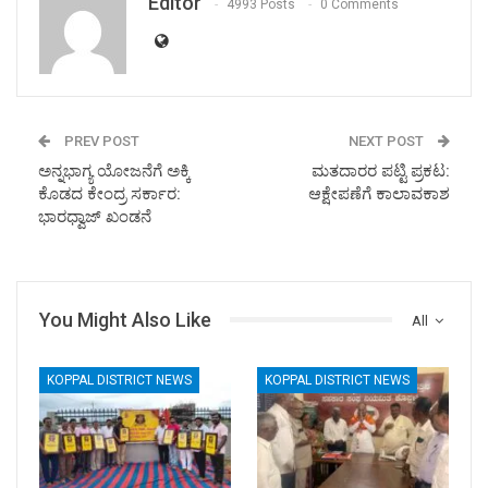
Editor
4993 Posts
0 Comments
PREV POST
NEXT POST
ಅನ್ನಭಾಗ್ಯ ಯೋಜನೆಗೆ ಅಕ್ಕಿ
ಮತದಾರರ ಪಟ್ಟಿ ಪ್ರಕಟ:
ಕೊಡದ ಕೇಂದ್ರ ಸರ್ಕಾರ:
ಆಕ್ಷೇಪಣೆಗೆ ಕಾಲಾವಕಾಶ
ಭಾರಧ್ವಾಜ್ ಖಂಡನೆ
You Might Also Like
All
KOPPAL DISTRICT NEWS
KOPPAL DISTRICT NEWS