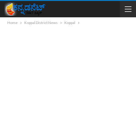
Home
Koppal District News
Koppal