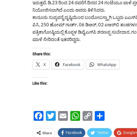
ಇರುತ್ತವೆ. ಡಿ.23 ರಿಂದ 24 ರವರೆಗೆ ದಿನದ 24 ಗಂಟೆಯೂ ಪಾಳೆ ಪ್ರಕ
ನಿಯೋಜಿಸಲಾಗಿದೆ ಎಂದು ಅವರು ತಿಳಿಸಿದರು.
ಕಾನೂನು ಸುವ್ಯವಸ್ಥೆ ದೃಷ್ಠಿಯಿಂದ ಬಂದೋಬಸ್ತ್ಗಾಗಿ ಒಬ್ಬರು ಎಎಸ್‌ಪಿ
ಪಿಸಿ, 250 ಹೋಮ್ ಗಾರ್ಡ್, 06 ಡಿಆರ್, 02 ಐಆರ್‌ಬಿ ತಂಡಗಳನ
ಪತ್ರಿಕಾಗೋಷ್ಠಿಯಲ್ಲಿ ಕೊಪ್ಪಳ ಡಿವೈಎಸ್‌ಪಿ ಶರಣಪ್ಪ ಸುಬೇದಾರ, ಗಂ
ಮಾಳೆ ಸೇರಿದಂತೆ ಇತರರಿದ್ದರು.
Share this:
X
Facebook
WhatsApp
Like this:
Facebook
Twitter
Email
WhatsApp
Copy
Share
Link
Share
Facebook
Twitter
Google