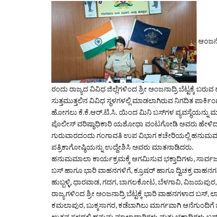
ಆಂಜನೇಯ
ರಂದು ರಾಜ್ಯದ ವಿವಿಧ ಜಿಲ್ಲೆಗಳಿಂದ ಶ್ರೀ ಅಂಜನಾದ್ರಿ ಬೆಟ್ಟಕ್ಕೆ ಬ
ಸುತ್ತಮುತ್ತಲಿನ ವಿವಿಧ ಸ್ಥಳಗಳಲ್ಲಿ ಮಾಡಲಾಗಿರುವ ನಿಗದಿತ ಪಾರ್ಕಿಂಗ್
ಹೋಗಲು ಕೆ.ಕೆ.ಆರ್.ಟಿ.ಸಿ. ಯಿಂದ ಮಿನಿ ಬಸ್‌ಗಳ ವ್ಯವಸ್ಥೆಯನ್ನ
ಪೊಲೀಸ್ ವರಿಷ್ಠಾಧಿಕಾರಿ ಯಶೋಧಾ ವಂಟಗೋಡಿ ಅವರು ಹೇಳಿದ
ಗುರುವಾರದಂದು ಗಂಗಾವತಿ ಉಪ ವಿಭಾಗ ಕಚೇರಿಯಲ್ಲಿ ಹನುಮಮಾಲಾ
ಪತ್ರಿಕಾಗೋಷ್ಠಿಯನ್ನು ಉದ್ದೇಶಿಸಿ ಅವರು ಮಾತನಾಡಿದರು.
ಹನುಮಮಾಲಾ ಕಾರ್ಯಕ್ರಮಕ್ಕೆ ಆಗಮಿಸುವ ಭಕ್ತಾದಿಗಳು, ಸಾರ್ವಜನಿಕರ 
ಬಸ್ ಹಾಗೂ ಭಾರಿ ವಾಹನಗಳಿಗೆ, ಕ್ರೂಷರ್ ಹಾಗೂ ದ್ವಿಚಕ್ರ ವಾಹನಗಳಿಗೆ
ಹುಬ್ಬಳ್ಳಿ, ಧಾರವಾಡ, ಗದಗ, ಬಾಗಲಕೋಟ, ಬೆಳಗಾವಿ, ವಿಜಯಪುರ, ಉ
ರಾಜ್ಯಗಳಿಂದ ಶ್ರೀ ಅಂಜನಾದ್ರಿ ಬೆಟ್ಟಕ್ಕೆ ಭಾರಿ ವಾಹನಗಳಾದ ಬಸ್, 
ಕಮಲಾಪುರ, ಬುಕ್ಕಸಾಗರ, ಕಡೆಬಾಗಿಲು ಮಾರ್ಗವಾಗಿ ಆನೆಗುಂದಿಗೆ ಬ
ಉತ್ಸವ ಸ್ಥಳದಲ್ಲಿ ಹನುಮ ಮಾಲಾಧಾರಿಗಳು ಮತ್ತು ಭಕ್ತಾದಿಗಳು ಬಸ್ ಮ