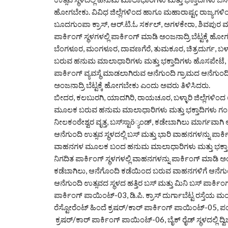
ಹೋಗಬೇಕು. ವಿವಿಧ ಜಿಲ್ಲೆಗಳಿಂದ ಹಾಗೂ ಮಹಾರಾಷ್ಟç ರಾಜ್ಯಗಳಿಂದ 
ಬೂದಗುಂಪಾ ಕ್ರಾಸ್, ಆರ್.ಟಿ.ಓ ಸರ್ಕಲ್, ಅಗಳಕೇರಾ, ಶಿವಪುರ 
ಪಾರ್ಕಿಂಗ್ ಸ್ಥಳಗಳಲ್ಲಿ ಪಾರ್ಕಿಂಗ್ ಮಾಡಿ ಅಂಜನಾದ್ರಿ ಬೆಟ್ಟಕ್ಕೆ
ಬೆಂಗಳೂರ, ಮಂಗಳೂರ, ದಾವಣಗೆರೆ, ತುಮಕೂರ, ಚಿತ್ರದುರ್ಗ, ಬಳ್ಳಾರ
ಬರುವ ಹನುಮ ಮಾಲಾಧಾರಿಗಳು ಮತ್ತು ಭಕ್ತಾದಿಗಳು ಹೊಸಪೇಟೆ, 
ಪಾರ್ಕಿಂಗ್ ವ್ಯವಸ್ಥೆ ಮಾಡಲಾಗಿರುವ ಆನೆಗುಂದಿ ಗ್ರಾಮದ ಆನೆಗುಂದಿ
ಅಂಜನಾದ್ರಿ ಬೆಟ್ಟಕ್ಕೆ ಹೋಗಬೇಕು ಎಂದು ಅವರು ತಿಳಿಸಿದರು.
ಬೀದರ, ಕಲಬುರಗಿ, ಯಾದಗಿರಿ, ರಾಯಚೂರ, ಬಳ್ಳಾರಿ ಜಿಲ್ಲೆಗಳಿಂದ ಅಂಜನ
ಮೂಲಕ ಬರುವ ಹನುಮ ಮಾಲಾಧಾರಿಗಳು ಮತ್ತು ಭಕ್ತಾದಿಗಳು ಗಂಗಾವತಿ
ನೀಲಕಂಠೇಶ್ವರ ವೃತ್ತ, ಬಸ್‌ಸ್ಟಾö್ಯಂಡ್, ಕಡೇಬಾಗಿಲು ಮಾರ್ಗವಾಗಿ
ಆನೆಗುಂದಿ ಉತ್ಸವ ಸ್ಥಳದಲ್ಲಿ ಬಸ್ ಮತ್ತು ಭಾರಿ ವಾಹನಗಳನ್ನು ಪಾರ್
ವಾಹನಗಳ ಮೂಲಕ ಬಂದ ಹನುಮ ಮಾಲಾಧಾರಿಗಳು ಮತ್ತು ಭಕ್ತಾದಿಗಳಿಗೆ
ನಿಗದಿತ ಪಾರ್ಕಿಂಗ್ ಸ್ಥಳಗಳಲ್ಲಿ ವಾಹನಗಳನ್ನು ಪಾರ್ಕಿಂಗ್ ಮಾಡಿ ಅಂಜ
ಕಡೆಬಾಗಿಲು, ಆನೆಗೊಂದಿ ಕಡೆಯಿಂದ ಬರುವ ವಾಹನಗಳಿಗೆ ಆನೆಗುಂದ
ಆನೆಗುಂದಿ ಉತ್ಸವದ ಸ್ಥಳದ ಹತ್ತಿರ ಬಸ್ ಮತ್ತು ಮಿನಿ ಬಸ್ ಪಾರ್ಕಿಂಗ
ಪಾರ್ಕಿಂಗ್ ಪಾಯಿಂಟ್-03, ಡಿ.ಪಿ. ಕ್ರಾಸ್ ದುರ್ಗಾಬೆಟ್ಟ ರಸ್ತೆ
ರೆಸ್ಟೋರೆಂಟ್ ಹಿಂದೆ ಕ್ರಷರ್/ಕಾರ್ ಪಾರ್ಕಿಂಗ್ ಪಾಯಿಂಟ್-05, 
ಕ್ರಷರ್/ಕಾರ್ ಪಾರ್ಕಿಂಗ್ ಪಾಯಿಂಟ್-06, ಬೈಕ್ ರೈಡ್ ಸ್ಥಳದಲ್ಲಿ