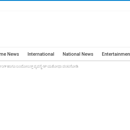
ime News
International
National News
Entertainmen
ಿಂಗ್ ಹಾಗೂ ಬಂದೋಬಸ್ತ್ ವ್ಯವಸ್ಥೆ-SP ಯಶೋಧಾ ವಂಟಗೋಡಿ