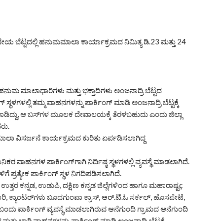
 ಬೆಟ್ಟದಲ್ಲಿ ಹನುಮಮಾಲಾ ಕಾರ್ಯಾಕ್ರಮದ ನಿಮಿತ್ಯ ಡಿ.23 ಮತ್ತು 24
ರುವ ಹನುಮ ಮಾಲಾಧಾರಿಗಳು ಮತ್ತು ಭಕ್ತಾದಿಗಳು ಅಂಜನಾದ್ರಿ ಬೆಟ್ಟದ
 ಸ್ಥಳಗಳಲ್ಲಿ ತಮ್ಮ ವಾಹನಗಳನ್ನು ಪಾರ್ಕಿಂಗ್ ಮಾಡಿ ಅಂಜನಾದ್ರಿ ಬೆಟ್ಟಕ್ಕೆ
ು ಮಾಡಿದ್ದು, ಆ ಬಸ್‌ಗಳ ಮೂಲಕ ದೇವಾಲಯಕ್ಕೆ ತೆರಳಬಹುದು ಎಂದು ಜಿಲ್ಲಾ
ರು.
 ವಿಸರ್ಜನೆ ಕಾರ್ಯಕ್ರಮದ ಕುರಿತು ಏರ್ಪಡಿಸಲಾಗಿದ್ದ
ವಾಹನಗಳ ಪಾರ್ಕಿಂಗ್‌ಗಾಗಿ ನಿರ್ದಿಷ್ಠ ಸ್ಥಳಗಳಲ್ಲಿ ವ್ಯವಸ್ಥೆ ಮಾಡಲಾಗಿದೆ.
 ಪ್ರತ್ಯೇಕ ಪಾರ್ಕಿಂಗ್ ಸ್ಥಳ ನಿಗದಿಪಡಿಸಲಾಗಿದೆ.
ತ್ತರ ಕನ್ನಡ, ಉಡುಪಿ, ದಕ್ಷಿಣ ಕನ್ನಡ ಜಿಲ್ಲೆಗಳಿಂದ ಹಾಗೂ ಮಹಾರಾಷ್ಟç
ಲಾರಿ, ಕ್ಯಾಂಟರ್‌ಗಳು ಬೂದಗುಂಪಾ ಕ್ರಾಸ್, ಆರ್.ಟಿ.ಓ ಸರ್ಕಲ್, ಹೊಸಪೇಟೆ,
ಂದು ಪಾರ್ಕಿಂಗ್ ವ್ಯವಸ್ಥೆ ಮಾಡಲಾಗಿರುವ ಆನೆಗುಂದಿ ಗ್ರಾಮದ ಆನೆಗುಂದಿ
ತ್ತು ಭಾರಿ ವಾಹನಗಳನ್ನು ಪಾರ್ಕಿಂಗ್ ಮಾಡಿ ಅಂಜನಾದ್ರಿ ಬೆಟ್ಟಕ್ಕೆ