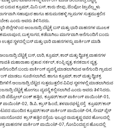
ಬರುವ ಕ್ರೂಷರ್, ಮಿನಿ ಬಸ್, ಕಾರು ಜೀಪು, ಟೆಂಪೋ ಟ್ರಾವೆಲ್ಸ್ಗಳು
ಮಾರ್ಗವಾಗಿ ಸಣಾಪೂರ ಹಾಗೂ ಹನುಮನಹಳ್ಳಿ ಗ್ರಾಮಗಳ ಸುತ್ತಮುತ್ತಲಿನ
 ಹೋಗಬೇಕು ಎಂದು ಅವರು ತಿಳಿಸಿದರು.
ಿ ಜಿಲ್ಲೆಗಳಿಂದ ಅಂಜನಾದ್ರಿ ಬೆಟ್ಟಕ್ಕೆ ಬಸ್ ಮತ್ತು ಭಾರಿ ವಾಹನಗಳ ಮೂಲಕ
ಕಮಲಾಪೂರ, ಬುಕ್ಕಸಾಗರ, ಕಡೆಬಾಗಿಲು ಮಾರ್ಗವಾಗಿ ಆನೆಗುಂದಿಗೆ ಬಂದು
 ಉತ್ಸವ ಸ್ಥಳದಲ್ಲಿ ಬಸ್ ಮತ್ತು ಭಾರಿ ವಾಹನಗಳನ್ನು ಪಾರ್ಕಿಂಗ್ ಮಾಡಿ
ಾದ್ರಿ ಬೆಟ್ಟಕ್ಕೆ ಬಸ್, ಲಾರಿ, ಕ್ರೂಷರ್, ಕಾರ್ ಮತ್ತು ದ್ವಿಚಕ್ರ ವಾಹನಗಳ
 ಮಹಾರಾಣಾ ಪ್ರತಾಪ ಸರ್ಕಲ್, ಕಂಪ್ಲಿ ವೃತ್ತ, ಕನಕದಾಸ ವೃತ್ತ,
 ಆನೆಗುಂದಿಗೆ ಬಂದು ಪಾರ್ಕಿಂಗ್ ವ್ಯವಸ್ಥೆ ಮಾಡಲಾಗಿರುವ ಆನೆಗುಂದಿ ಗ್ರಾಮದ
ಕಿಂಗ್ ಮಾಡಲು ಸೂಚಿಸಲಾಗಿದೆ. ಹಾಗೂ ಕ್ರೂಷರ್, ಕಾರ್ ಮತ್ತು ದ್ವಿಚಕ್ರ
 ಅಂಜನಾದ್ರಿ ಬೆಟ್ಟದ ಸುತ್ತಮುತ್ತಲಿನ ವಿವಿಧ ಸ್ಥಳಗಳಲ್ಲಿ ಮಾಡಲಾಗಿರುವ
ನಾದ್ರಿ ಬೆಟ್ಟಕ್ಕೆ ಹೋಗಲು ವ್ಯವಸ್ಥೆ ಕಲ್ಪಿಸಲಾಗಿದೆ ಎಂದು ಅವರು ತಿಳಿಸಿದರು.
ಿ ಪೆಟ್ರೋಲ್ ಬಂಕ್ ಹತ್ತಿರ, ಕ್ರೂಷರ್/ಕಾರ್ ಪಾರ್ಕಿಂಗ್ ಪಾಯಿಂಟ್-01,
್ ಪಾಯಿಂಟ್-02, ಡಿ.ಪಿ. ಕ್ರಾಸ್ ಹಿಂದೆ, ತಳವಾರಘಟ್ಟ ರಸ್ತೆ ಕ್ರೂಷರ್/ಕಾರ್
ಯ ಮಂಟಪದ ಮುಂದಿನ ಕ್ರೂಷರ್/ಕಾರ್ ಪಾರ್ಕಿಂಗ್ ಪಾಯಿಂಟ್-04, ಸೇಮ್ ಪ್ಲೆಸ್
ಪಂಪಾಸರೋವರ ಕ್ರಾಸ್ ಹತ್ತಿರ ರಸ್ತೆಯ ಇಲ್ಲೂರ ರಾಮಕೃಷ್ಣ ರವರ ಹೋಲದಲ್ಲಿ
 ದ್ವಿಚಕ್ರ ವಾಹನಗಳ ಪಾರ್ಕಿಂಗ್ ಪಾಯಿಂಟ್-07, ಗೋವಿಂದಪ್ಪನ ಹೊಲದಲ್ಲಿ