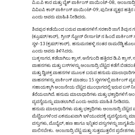
ವಿ.ಐ.ಪಿ ಕಾರ ಮತ್ತು ಬೈಕ್ ಪಾರ್ಕಿಂಗ್ ಪಾಯಿಂಟ್-08, ಅಂಜನಾದ್ರಿ 
ವಿವಿಐಪಿ ಕಾರ್ ಪಾರ್ಕಿಂಗ್ ಪಾಯಿಂಟ್-09, ಪುನೀತ ವೃತ್ತದ ಹತ್ತಿರ ಪಾರ್
ಎಂದು ಅವರು ಮಾಹಿತಿ ನೀಡಿದರು.
ಶಿವಪುರ ಕಡೆಯಿಂದ ಬರುವ ವಾಹನಗಳಿಗೆ ಸರಕಾರಿ ಜಾಗೆ ಶಿವುನ ಗದ್ದೆಯ
(ಕ್ರೂಷರ್/ಕಾರ್), ಗ್ರೀನ್ ಸ್ಟೋನ್ ರೇರ್ಸಾಟ್ ನ ಹಿಂದೆ ಪಾರ್ಕಿಂಗ
ಸ್ಥಳ-13 (ಕ್ರಷರ್/ಕಾರ್), ಹನುಮನಹಳ್ಳಿ ನಂತರ ರಾಮರೆಡ್ಡಿ ಹೊಲದಲ್ಲಿ 
ಎಂದು ಅವರು ತಿಳಿಸಿದರು.
ಬುಕ್ಕಸಾಗರ, ಕಡೆಬಾಗಿಲು ಕ್ರಾಸ್, ಆನೆಗುಂದಿ ಹತ್ತಿರದ ಡಿ.ಪಿ ಕ್ರಾ
ವಾಹನಗಳು ಮತ್ತು ಬಸ್‌ಗಳನ್ನು ಅಂಜನಾದ್ರಿ ಬೆಟ್ಟದ ಕಡೆಗೆ ಬಿಡದಂತೆ ಚೆಕ್
ಮತ್ತು ದ್ವಿಚಕ್ರ ವಾಹನಗಳ ಮೂಲಕ ಬರುವ ಹನುಮ ಮಾಲಾಧಾರಿಗಳು ಮತ್ತ
ವಾಹನಗಳನ್ನು ಪಾರ್ಕಿಂಗ್ ಮಾಡಲು 15 ಸ್ಥಳಗಳಲ್ಲಿ ಪಾರ್ಕಿಂಗ್ ವ್
ಸಹಾಯಕ್ಕಾಗಿ ಆಂಜನೇಯ ಬೆಟ್ಟದ ಮುಂಭಾಗದಲ್ಲಿ ಇರುವ ಬಸ್ ನಿಲ್ದ
ತೆರೆಯಲಾಗಿದೆ. ಹನುಮ ಮಾಲಾಧಾರಿಗಳು ಮತ್ತು ಭಕ್ತಾಧಿಗಳಿಗೆ ಅಂಜ
ವ್ಯವಸ್ಥೆಯನ್ನು ಮಾಡಲಾಗಿದೆ ಎಂದು ಅವರು ಮಾಹಿತಿ ನೀಡಿದರು.
ಹನುಮ ಮಾಲಾಧಾರಿಗಳು ಮತ್ತು ಭಕ್ತಾಧಿಗಳು ಅಂಜನಾದ್ರಿ ಬೆಟ್ಟದ 
ಮೆಟ್ಟಿಲುಗಳಿಂದ ಏಕಮುಖವಾಗಿ ಇಳಿಯುವದಕ್ಕೆ ವ್ಯವಸ್ಥೆಯನ್ನು ಮ
ವಸ್ತುಗಳು, ಮೊಬೈಲ್, ಹಣ ಹಾಗೂ ಇನ್ನಿತರ ವಸ್ತುಗಳನ್ನು ಜಾಗೃತ
ಪಾಲಿಸಬೇಕು. ಅಂಜನಾದ್ರಿ ಬೆಟ್ಟ ಮತ್ತು ಸುತ್ತಮುತ್ತಲಿನ ಪ್ರದೇಶಗಳು