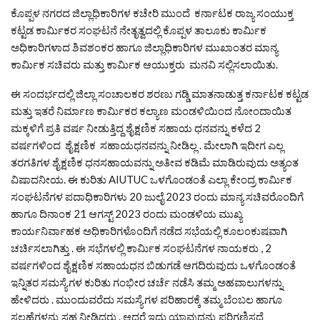
ಕೊಪ್ಪಳ ನಗರದ ಜಿಲ್ಲಾಧಿಕಾರಿಗಳ ಕಚೇರಿ ಮುಂದೆ ಕರ್ನಾಟಕ ರಾಜ್ಯ ಸಂಯುಕ್ತ
ಕಟ್ಟಡ ಕಾರ್ಮಿಕರ ಸಂಘಟನೆ ನೇತೃತ್ವದಲ್ಲಿ ಕೊಪ್ಪಳ ತಾಲೂಕು ಕಾರ್ಮಿಕ
ಅಧಿಕಾರಿಗಳಾದ ಶಿವಶಂಕರ ಹಾಗೂ ಜಿಲ್ಲಾಧಿಕಾರಿಗಳ ಮುಖಾಂತರ ಮಾನ್ಯ
ಕಾರ್ಮಿಕ ಸಚಿವರು ಮತ್ತು ಕಾರ್ಮಿಕ ಆಯುಕ್ತರು ಮನವಿ ಸಲ್ಲಿಸಲಾಯಿತು.
ಈ ಸಂದರ್ಭದಲ್ಲಿ ಜಿಲ್ಲಾ ಸಂಚಾಲಕರ ಶರಣು ಗಡ್ಡಿ ಮಾತನಾಡುತ್ತ ಕರ್ನಾಟಕ ಕಟ್ಟಡ
ಮತ್ತು ಇತರೆ ನಿರ್ಮಾಣ ಕಾರ್ಮಿಕರ ಕಲ್ಯಾಣ ಮಂಡಳಿಯಿಂದ ನೋಂದಾಯಿತ
ಮಕ್ಕಳಿಗೆ ಪ್ರತಿ ವರ್ಷ ನೀಡುತ್ತಿದ್ದ ಶೈಕ್ಷಣಿಕ ಸಹಾಯ ಧನವನ್ನು ಕಳೆದ 2
ವರ್ಷಗಳಿಂದ ಶೈಕ್ಷಣಿಕ ಸಹಾಯಧನವನ್ನು ನೀಡಿಲ್ಲ . ಮೇಲಾಗಿ ಇದೀಗ ಎಲ್ಲ
ತರಗತಿಗಳ ಶೈಕ್ಷಣಿಕ ಧನಸಹಾಯವನ್ನು ಅತೀವ ಕಡಿಮೆ ಮಾಡಿರುವುದು ಅತ್ಯಂತ
ವಿಷಾದನೀಯ. ಈ ಕುರಿತು AIUTUC ಒಳಗೊಂಡಂತೆ ಎಲ್ಲಾ ಕೇಂದ್ರ ಕಾರ್ಮಿಕ
ಸಂಘಟನೆಗಳ ಪದಾಧಿಕಾರಿಗಳು 20 ಜುಲೈ 2023 ರಂದು ಮಾನ್ಯ ಸಚಿವರೊಂದಿಗೆ
ಹಾಗೂ ದಿನಾಂಕ 21 ಆಗಸ್ಟ್ 2023 ರಂದು ಮಂಡಳಿಯ ಮುಖ್ಯ
ಕಾರ್ಯನಿರ್ವಾಹಕ ಅಧಿಕಾರಿಗಳೊಂದಿಗೆ ನಡೆದ ಸಭೆಯಲ್ಲಿ ಕೂಲಂಕುಷವಾಗಿ
ಚರ್ಚಿಸಲಾಗಿತ್ತು . ಈ ಸಭೆಗಳಲ್ಲಿ ಕಾರ್ಮಿಕ ಸಂಘಟನೆಗಳ ನಾಯಕರು , 2
ವರ್ಷಗಳಿಂದ ಶೈಕ್ಷಣಿಕ ಸಹಾಯಧನ ಬಿಡುಗಡೆ ಆಗದಿರುವುದು ಒಳಗೊಂಡಂತೆ
ಇನ್ನಿತರ ಸಮಸ್ಯೆಗಳ ಕುರಿತು ಗಂಭೀರ ಚರ್ಚೆ ನಡೆಸಿ ತಮ್ಮ ಅಹವಾಲುಗಳನ್ನು
ಹೇಳಿದರು . ಮುಂದುವರೆದು ಸಮಸ್ಯೆಗಳ ಪರಿಹಾರಕ್ಕೆ ತಮ್ಮ ಬೆಂಬಲ ಹಾಗೂ
ಸಲಹೆಗಳನ್ನು ಸಹ ನೀಡಿದರು . ಆದರೆ ಇದು ಯಾವುದನ್ನು ಪರಿಗಣಿಸದೆ