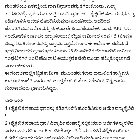
ಮಂಡಳಿಯು ಏಕಪಕ್ಷೀಯವಾಗಿ ನಿರ್ಧಾರವನ್ನು ತೆಗೆದುಕೊಂಡು , ಎಲ್ಲಾ
ತರಗತಿಗಳಲ್ಲಿ ವ್ಯಾಸಂಗ ಮಾಡುತ್ತಿರುವ ವಿದ್ಯಾರ್ಥಿಗಳ – ಶೈಕ್ಷಣಿಕ ಸಹಾಯಧನವನ್ನು
ಕಡಿತಗೊಳಿಸಿ ಆದೇಶ ಹೊರಡಿಸಿರುವುದು ಖಂಡನೀಯ. ಆದರಿಂದ
ಹೊರಡಿಸಿರುವ ಆದೇಶವನ್ನು ಈ ಕೂಡಲೇ ಹಿಂಪಡೆಯಬೇಕು ಎಂದು AIUTUC
ಸಂಯೋಜಿತ ಕರ್ನಾಟಕ ರಾಜ್ಯ ಸಂಯುಕ್ತ ಕಟ್ಟಡ ಕಾರ್ಮಿಕರ ಸಂಘ ( ರಿ ) ಕೊಪ್ಪಳ
ಜಿಲ್ಲಾ ಸಮಿತಿ ಸರ್ಕಾರವನ್ನು ಒತ್ತಾಯಿಸುತ್ತದೆ.ಸರ್ಕಾರ ಈ ಆದೇಶ ಈ ಪಡೆಯದೆ
ಇದ್ದರೆ ನಿರ್ಧಾರದ ಪ್ರಕಾರ ಇದೇ ತಿಂಗಳು 29ನೇ ತಾರೀಕಿಗೆ ಬೆಂಗಳೂರಿಗೆ ಕಾರ್ಮಿಕ
ಸಂಘಟನೆಗಳ ಜಂಟಿ ಹೋರಾಟ ಆಯುಕ್ತರ ಕಚೇರಿ ಮುಂದ ಹಮ್ಮಿಕೊಳ್ಳಲಾಗಿದೆ
ಎಂದು ಹೇಳಿದರು.
ಈ ಸಂದರ್ಭದಲ್ಲಿ ಕಟ್ಟಡ ಕಾರ್ಮಿಕ ಮುಖಂಡರುಗಳಾದ ರಾಮಲಿಂಗ ಶಾಸ್ತ್ರಿಗಳು,
ಕುಮಾರ್ ಹುಲಿಗಿ, ನಾಗರಾಜ್, ಚಂದ್ರಶೇಖರ್, ಸೋಮಶೇಖರ್, ವಿಶ್ವ,ಹಾಗೂ
ಮುಂತಾದವರು ಭಾಗವಹಿಸಿದ್ದರು.
ಬೇಡಿಕೆಗಳು
1 ) ಶೈಕ್ಷಣಿಕ ಸಹಾಯಧನವನ್ನು ಕಡಿತಗೊಳಿಸಿ ಹೊರಡಿಸಿರುವ ಆದೇಶವನ್ನು ಕೈಬಿಡಿ
!
2 ) ಶೈಕ್ಷಣಿಕ ಸಹಾಯಧನ / ವಿದ್ಯಾರ್ಥಿ ವೇತನಕ್ಕೆ ಸಲ್ಲಿಕೆಯಾದ ಅರ್ಜಿಗಳನ್ನು ಕಳೆದ
ಎರಡು ವರ್ಷಗಳಿಂದ ಬಾಕಿ ಉಳಿಸಿಕೊಳ್ಳಲಾಗಿದೆ . ಮಂಡಳಿಗೆ ಸಲ್ಲಿಕೆಯಾಗಿರುವ
ಶೈಕ್ಷಣಿಕ ಸಹಾಯಧನದ ಅರ್ಜಿಗಳನ್ನು ವಿಲೇವಾರಿ ಮಾಡಿ ಕಾರ್ಮಿಕರ ಬ್ಯಾಂಕ್‌