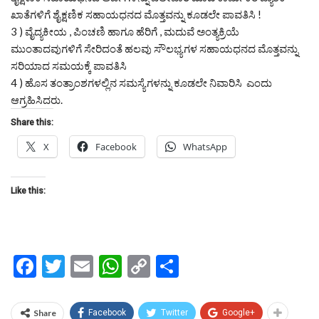
ಖಾತೆಗಳಿಗೆ ಶೈಕ್ಷಣಿಕ ಸಹಾಯಧನದ ಮೊತ್ತವನ್ನು ಕೂಡಲೇ ಪಾವತಿಸಿ !
3 ) ವೈದ್ಯಕೀಯ , ಪಿಂಚಣಿ ಹಾಗೂ ಹೆರಿಗೆ , ಮದುವೆ ಅಂತ್ಯಕ್ರಿಯೆ
ಮುಂತಾದವುಗಳಿಗೆ ಸೇರಿದಂತೆ ಹಲವು ಸೌಲಭ್ಯಗಳ ಸಹಾಯಧನದ ಮೊತ್ತವನ್ನು
ಸರಿಯಾದ ಸಮಯಕ್ಕೆ ಪಾವತಿಸಿ
4 ) ಹೊಸ ತಂತ್ರಾಂಶಗಳಲ್ಲಿನ ಸಮಸ್ಯೆಗಳನ್ನು ಕೂಡಲೇ ನಿವಾರಿಸಿ ಎಂದು
ಆಗ್ರಹಿಸಿದರು.
Share this:
X
Facebook
WhatsApp
Like this:
Facebook
Twitter
Email
WhatsApp
Copy
Share
Link
Share
Facebook
Twitter
Google+