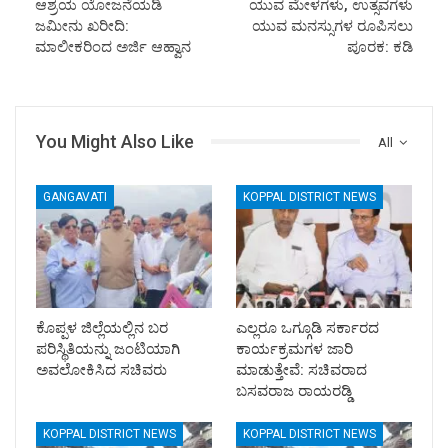
ಆಶ್ರಯ ಯೋಜನೆಯಡಿ
ಯುವ ಮೇಳಗಳು, ಉತ್ಸವಗಳು
ಜಮೀನು ಖರೀದಿ:
ಯುವ ಮನಸ್ಸುಗಳ ರೂಪಿಸಲು
ಮಾಲೀಕರಿಂದ ಅರ್ಜಿ ಆಹ್ವಾನ
ಪೂರಕ: ಕಡಿ
You Might Also Like
All
GANGAVATI
KOPPAL DISTRICT NEWS
ಕೊಪ್ಪಳ ಜಿಲ್ಲೆಯಲ್ಲಿನ ಬರ
ಎಲ್ಲರೂ ಒಗ್ಗೂಡಿ ಸರ್ಕಾರದ
ಪರಿಸ್ಥಿತಿಯನ್ನು ಜಂಟಿಯಾಗಿ
ಕಾರ್ಯಕ್ರಮಗಳ ಜಾರಿ
ಅವಲೋಕಿಸಿದ ಸಚಿವರು
ಮಾಡುತ್ತೇವೆ: ಸಚಿವರಾದ
ಬಸವರಾಜ ರಾಯರಡ್ಡಿ
KOPPAL DISTRICT NEWS
KOPPAL DISTRICT NEWS