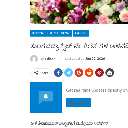
KOPPAL DISTRICT NEWS
LATEST
ತುಂಗಭದ್ರಾ ಸ್ಪಿಲ್ ವೇ ಗೇಟ್ ಗಳ ಅಳವಡ
Last updated
Jun 25, 2026
By
Editor
Share
Get real time updates directly on
Subscribe
ಡಿ ಕೆ ಶಿವಕುಮಾರ್ ಇಚ್ಛಾಶಕ್ತಿಗೆ ಮತ್ತೊಂದು ನಿದರ್ಶನ