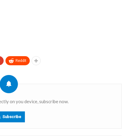
+
ReddIt
ectly on you device, subscribe now.
Subscribe