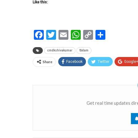
Like this:
Facebook
Twitter
Email
WhatsApp
Copy
Share
Link
cmdkshivakumar
tbdam
Share
Facebook
Twitter
Google
Get real time updates dir