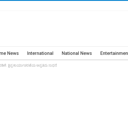
ime News
International
National News
Entertainmen
ವಡಿಕೆ: ಕ್ಷಿಪ್ರ ಕಾರ್ಯಾಚರಣೆಯ ಅಪ್ರತಿಮ ಸಾಧನೆ