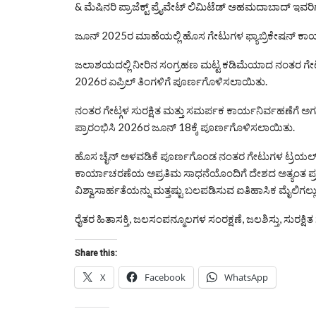
& ಮೆಷಿನರಿ ಪ್ರಾಜೆಕ್ಟ್ ಪ್ರೈವೇಟ್ ಲಿಮಿಟೆಡ್ ಅಹಮದಾಬಾದ್ ಇವರ
ಜೂನ್ 2025ರ ಮಾಹೆಯಲ್ಲಿ ಹೊಸ ಗೇಟುಗಳ ಫ್ಯಾಬ್ರಿಕೇಷನ್ ಕ
ಜಲಾಶಯದಲ್ಲಿ ನೀರಿನ ಸಂಗ್ರಹಣ ಮಟ್ಟ ಕಡಿಮೆಯಾದ ನಂತರ ಗೇಟುಗಳ
2026ರ ಏಪ್ರಿಲ್ ತಿಂಗಳಿಗೆ ಪೂರ್ಣಗೊಳಿಸಲಾಯಿತು.
ನಂತರ ಗೇಟ್ಗಳ ಸುರಕ್ಷಿತ ಮತ್ತು ಸಮರ್ಪಕ ಕಾರ್ಯನಿರ್ವಹಣೆಗೆ ಅಗ
ಪ್ರಾರಂಭಿಸಿ 2026ರ ಜೂನ್ 18ಕ್ಕೆ ಪೂರ್ಣಗೊಳಿಸಲಾಯಿತು.
ಹೊಸ ಚೈನ್ ಅಳವಡಿಕೆ ಪೂರ್ಣಗೊಂಡ ನಂತರ ಗೇಟುಗಳ ಟ್ರಯಲ್ ರ
ಕಾರ್ಯಾಚರಣೆಯ ಅಪ್ರತಿಮ ಸಾಧನೆಯೊಂದಿಗೆ ದೇಶದ ಅತ್ಯಂತ ಪ್ರಮ
ವಿಶ್ವಾಸಾರ್ಹತೆಯನ್ನು ಮತ್ತಷ್ಟು ಬಲಪಡಿಸುವ ಐತಿಹಾಸಿಕ ಮೈಲಿಗಲ್ಲ
ರೈತರ ಹಿತಾಸಕ್ತಿ, ಜಲಸಂಪನ್ಮೂಲಗಳ ಸಂರಕ್ಷಣೆ, ಜಲಶಿಸ್ತು, ಸುರಕ್
Share this:
X
Facebook
WhatsApp