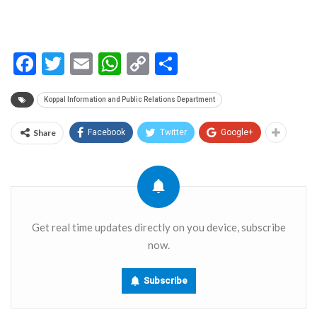
Facebook
Twitter
Email
WhatsApp
Copy
Share
Link
Koppal Information and Public Relations Department
Share
Facebook
Twitter
Google+
Get real time updates directly on you device, subscribe
now.
Subscribe