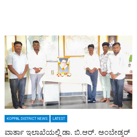
KOPPAL DISTRICT NEWS
LATEST
ವಾರ್ತಾ ಇಲಾಖೆಯಲ್ಲಿ ಡಾ. ಬಿ.ಆರ್. ಅಂಬೇಡ್ಕರ್