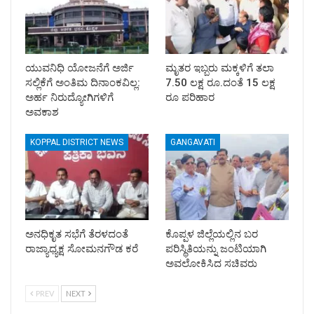
ಯುವನಿಧಿ ಯೋಜನೆಗೆ ಅರ್ಜಿ
ಮೃತರ ಇಬ್ಬರು ಮಕ್ಕಳಿಗೆ ತಲಾ
ಸಲ್ಲಿಕೆಗೆ ಅಂತಿಮ ದಿನಾಂಕವಿಲ್ಲ:
7.50 ಲಕ್ಷ ರೂ.ದಂತೆ 15 ಲಕ್ಷ
ಅರ್ಹ ನಿರುದ್ಯೋಗಿಗಳಿಗೆ
ರೂ ಪರಿಹಾರ
ಅವಕಾಶ
KOPPAL DISTRICT NEWS
GANGAVATI
ಅನಧಿಕೃತ ಸಭೆಗೆ ತೆರಳದಂತೆ
ಕೊಪ್ಪಳ ಜಿಲ್ಲೆಯಲ್ಲಿನ ಬರ
ರಾಜ್ಯಾಧ್ಯಕ್ಷ ಸೋಮನಗೌಡ ಕರೆ
ಪರಿಸ್ಥಿತಿಯನ್ನು ಜಂಟಿಯಾಗಿ
ಅವಲೋಕಿಸಿದ ಸಚಿವರು
PREV
NEXT