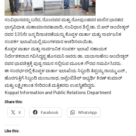
ಸಂವಿಧಾನವನ್ನು ಬರೆದ, ನೊಂದವರ ಮತ್ತು ನೋವುಂಡವರ ಪಾಲಿನ ಭಾರತದ
ಭಾಗ್ಯವಿಧಾತ, ಮಹಾಮಾನವತಾವಾದಿ, ಸಂವಿಧಾನ ಶಿಲ್ಪಿ ಡಾ. ಬಿ.ಆರ್ ಅಂಬೇಡ್ಕರ್
ರವರ 135ನೇ ಜನ್ಮ ದಿನಾಚರಣೆಯನ್ನು ಕೊಪ್ಪಳ ವಾರ್ತಾ ಮತ್ತು ಸಾರ್ವಜನಿಕ
ಸಂಪರ್ಕ ಇಲಾಖೆಯಲ್ಲಿ ಮಂಗಳವಾರ ಆಚರಿಸಲಾಯಿತು.
ಕೊಪ್ಪಳ ವಾರ್ತಾ ಮತ್ತು ಸಾರ್ವಜನಿಕ ಸಂಪರ್ಕ ಇಲಾಖೆ ಸಹಾಯಕ
ನಿರ್ದೇಶಕರಾದ ಗವಿಸಿದ್ದಪ್ಪ ಹೊಸಮನಿ ಅವರು ಡಾ. ಬಾಬಾಸಾಹೇಬ ಅಂಬೇಡ್ಕರ್
ರವರ ಭಾವಚಿತ್ರಕ್ಕೆ ಪುಷ್ಪ ನಮನ ಸಲ್ಲಿಸುವ ಮೂಲಕ ಗೌರವ ಸಮರ್ಪಿಸಿದರು.
ಈ ಸಂದರ್ಭದಲ್ಲಿ ಕೊಪ್ಪಳ ವಾರ್ತಾ ಇಲಾಖೆಯ ಸಿಬ್ಬಂದಿ ತಿಪ್ಪಯ್ಯ ನಾಯ್ಡು ಎನ್.,
ಹೊರಗುತ್ತಿಗೆ ಸಿಬ್ಬಂದಿ ಮಂಜುನಾಥ, ಅಪ್ರೆಂಟಿಶಿಪ್ ಅಭ್ಯರ್ಥಿ ಕಿರಣ್ ಕುಮಾರ್
ಮತ್ತು ಲಕ್ಷ್ಮೀಕಾಂತ ಸೇರಿದಂತೆ ಮತ್ತಿತರರು ಉಪಸ್ಥಿತರಿದ್ದರು.
Koppal Information and Public Relations Department
Share this:
X
Facebook
WhatsApp
Like this: