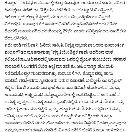
ಕೊಪ್ಪಳ: ನಗರಸಭೆ ಆವರಣದಲ್ಲಿ ಜಿಲ್ಲಾ ಬಚಾವೋ ಆಂದೋಲನ ಹಾಗೂ ಪರಿಸರ
ಹಿತರಕ್ಷಣಾ ವೇದಿಕೆ ಜಂಟಿ ಕ್ರಿಯಾ ವೇದಿಕೆಯಿಂದ ಬಲ್ಡೋಟ ಬಿಎಸ್ಪಿಎಲ್,
ಕಿರ್ಲೋಸ್ಕರ್, ಕಲ್ಯಾಣಿ ಸ್ಟೀಲ್, ಮುಕುಂದ ಸುಮಿ, ಎಕ್ಸಿಂಡಿಯಾ ವಿಸ್ತರಣೆ
ವಿರೋಧಿಸಿ, ಬಸಾಪುರ ಕೆರೆ ಸಾರ್ವಜನಿಕರಿಗೆ ಮುಕ್ತಗೊಳಿಸಬೇಕೆಂದು 30ನೇ
ದಿನದಲ್ಲಿ ಮುಂದುವರಿದ ಧರಣಿಯನ್ನು 29ನೇ ವಾರ್ಡ್ ಗವಿಶ್ರೀನಗರದ ನಾಗರಿಕರು
ಬೆಂಬಲಿಸಿದರು.
ಇದೇ ವಾರ್ಡಿನ ನಿವಾಸಿ ಹಿರಿಯ ಸಾಹಿತಿ, ನಿವೃತ್ತ ಪ್ರಾಂಶುಪಾಲರಾದ ಮಹಾಂತೇಶ
ಮಲ್ಲನಗೌಡರ ಮಾತನಾಡುತ್ತಾ “ಪ್ರಕೃತಿಯೇ ಶಿಕ್ಷಕ ನಾವು ಅದರಿಂದ ಪಾಠ
ಕಲಿಯಬೇಕು..ಅಧಿಕಾರದಲ್ಲಿ ಇರುವವರು ಜನರಲ್ಲಿ ಧೈರ್ಯ ತುಂಬಬೇಕು. ಸರಕಾರ
ಕಾರಖಾನೆ ನಿಲುಗಡೆಗೆ ಲಿಖಿತ ಆಜ್ಞೆ ಮಾಡಬೇಕು. ಅಹಿಂಸಾತ್ಮಕ ಹೋರಾಟ
ನಡೆದಿದೆ.ಕೊಪ್ಪಳ ಸುಂದರವಾಗಿತ್ತು. ಕಾರಾಖಾನೆಗಳು ಕೊಪ್ಪಳವನ್ನು ಹಾಳು
ಮಾಡಿವೆ. ಗವಿಶ್ರೀನಗರ ಸ್ಥಿತಿವಂತರು ಇರುವ ಬಡಾವಣೆ. ಬಲ್ಡೋಟ ಎಂಎಸ್ಪಿಎಲ್
ಕಬ್ಬಿಣ ಗೋಲಿ ತಯಾರಿಸುವ ಘಟಕದ ಒಂದು ಚಿಮಿಣಿ ಹೊರಗಾಕುವ ದೂಳು,
ಹಾರುಬೂದಿ, ಕಪ್ಪು ಬೂದಿ ನಮ್ಮೆಲ್ಲಾ ಮನೆಗಳಲ್ಲಿ ಆವರಿಸಿದ್ದರಿಂದ ಉಸಿರಾಟದ
ಸಮಸ್ಯೆ, ಪುಪ್ಪಸದ ಸಮಸ್ಯೆ ಸಾಮಾನ್ಯವಾಗಿಬಿಟ್ಟಿದೆ. ಈ ಒಂದು ಚಿಮಣಿಯೇ ನಮ್ಮ
ಆರೋಗ್ಯ ಹಾಳು ಮಾಡುತ್ತಿದೆ. ಇನ್ನೂ .ಹತ್ತಾರು ಚಿಮಣಿಗಳು ಎದ್ದುನಿಂತರೆ ನಮ್ಮ
ಭವಿಷ್ಯ ಏನಾಗಲಿದೆ ಎನ್ನುವ ಆಪಾಯ ಗೊತ್ತಾಗಿಯೇ ಗವಿಶ್ರೀಗಳು ಕೊಪ್ಪಳ
ಕಾಪಾಡಲು ಬೀದಿಗೆ ಬಂದು ಹೋರಾಡಿದರು ಆದರೂ ವಿಸ್ತರಣೆ ನಿಂತಿಲ್ಲ ಎನ್ನುವುದು
ನಮ್ಮನ್ನು ಆತಂಕತರನ್ನಾಗಿ ಮಾಡಿದೆ. ವಿಸ್ತರಣೆ ಹಟಕ್ಕೆ ಬಿದ್ದರೆ ಕೊಪ್ಪಳ ಉಳಿಯಲು