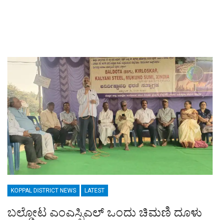
KOPPAL DISTRICT NEWS
LATEST
ಬಲ್ಡೋಟ ಎಂಎಸ್ಪಿಎಲ್ ಒಂದು ಚಿಮಣಿ ದೂಳು