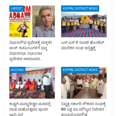
LATEST
KOPPAL DISTRICT NEWS
ವಿಧಾನಸೌಧ ಪ್ರವೇಶಕ್ಕೆ ಮಕ್ಕಳೇ
ಎಸ್ ಎಸ್ ಕೆ ಸಾವಜಿ ಹೋಟೆಲ್
ಪಾಸ್: ಕುಟುಂಬಗಳಿಗೆ ಭವ್ಯ
ಮಾಲಿಕರ ಸಂಘ ಅಸ್ತಿತ್ವಕ್ಕೆ
ವಿಧಾನಸಭಾ ಸಭಾಂಗಣ
ಪ್ರವೇಶದ ಅಪರೂಪದ…
KUSTAGI
KOPPAL DISTRICT NEWS
ಕುಷ್ಟಗಿ ಮದ್ದಾನೇಶ್ವರ ಮಠದಲ್ಲಿ
ನಿವೃತ್ತ ಸರ್ಕಾರಿ ನೌಕರರ ಸಂಘಕ್ಕೆ
ರಜತ ಮಹೋತ್ಸವದ ಪೂರ್ವ
80 ಲಕ್ಷ ರೂ.ಮೌಲ್ಯದ ನಿವೇಶನ :
ಬಾವಿ ಸಭೆ
ಶಂಭುಲಿಂಗನಗೌಡ