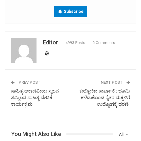
Subscribe
Editor
4993 Posts
0 Comments
PREV POST
NEXT POST
ಸಾಹಿತ್ಯ ಅಕಾಡೆಮಿಯ ಸೃಜನ
ಬಲ್ಡೋಟಾ ಕಾರ್ಖಾನೆ : ಭೂಮಿ
ಸಮ್ಮಿಲನ ಸಾಹಿತ್ಯ ವೇದಿಕೆ
ಕಳೆದುಕೊಂಡ ರೈತರ ಮಕ್ಕಳಿಗೆ
ಕಾರ್ಯಕ್ರಮ
ಉದ್ಯೋಗಕ್ಕೆ ಧರಣಿ
You Might Also Like
All