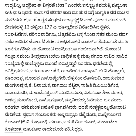
ಸಾಧ್ಯವಿಲ್ಲ. ಆದ್ದರಿಃದ ಈ ವಿಸ್ತರಣೆ ಬೇಡ ” ಎಂದರು.ಇನ್ನೊಬ್ಬ ಕವಯತ್ರಿ ಪುಷ್ಪಲತಾ
ಏಳುಭಾವಿ ಇವರು ಕಾರ್ಖಾನೆ ಪರಿಸರ ಹಾನಿ ಮಾಡುವ ಬಗ್ಗೆ ಜಾಗೃತಿ ಕವನ ವಾಚನ
ಮಾಡಿದರು. ಕರ್ನಾಟಕ ರೈತ ಸಂಘದ ರಾಜ್ಯಾಧ್ಯಕ್ಷ ಡಿ.ಎಚ್.ಪೂಜಾರ ಮಾತನಾಡಿ
ದೇವನಹಳ್ಳಿ 13 ಹಳ್ಳಿಯ 177 ಎ. ಭೂಸ್ವಾಧೀನ ವಿರೋಧಿಸಿದ ರೈತರ,
ಸಂಘಟನೆಗಳ, ಪರಿಸರವಾದಿಗಳು, ಚಿತ್ರನಟರು ಐಕ್ಯಗೊಂಡ ಸತತ ಮೂರು ವರ್ಷ
ನಡೆದ ಅವಿರತ ಹೋರಾಟ ಸರಕಾರ ಅಧಿಸೂಚನೆ ವಾಪಸ್ ಪಡೆಯುವಂತೆ ಮಾಡಿ
ಕೊನೆಗೂ ಗೆದ್ದಿತು. ಈ ಹೋರಾಟ ಅದಕ್ಕಿಂತಲೂ ಗಂಭೀರವಾಗಿದೆ. ಹೋರಾಟ
ಗೆಲ್ಲುವ ಸಮಯ ಶೀಘ್ರವಾಗಿ ಬರಲು ಬಾಧಿತ ಹಳ್ಳಿ ಮತ್ತು ನಗರದ ಸಾವಿರ, ಸಾವಿರ
ಸಂಖ್ಯೆಯಲ್ಲಿ ಪಾಲ್ಗೊಳ್ಳಲು ಮುಂದೆ ಬರುತ್ತಿದ್ದಾರೆ ಎಂದರು. ಧರಣಿಯಲ್ಲಿ
ಗವಿಶ್ರೀನಗರದ ನಾಗರಾಜ ಹಾಲಕೆರಿ, ರಾಜಶೇಖರ ಏಳುಭಾವಿ, ಬಿ.ವಿ.ಹೊಕ್ರಾಣಿ,
ನೂರಂದಪ್ಪ, ಮೋಹನ ಎಸ್.ಅಣ್ಣೀಗೇರಿ, ಚಿತ್ರಸೇನ ಹೊಸಮನಿ, ರಾಜಕುಮಾರ
ಮಂಗಳಾಪುರ, ಕೆ. ವಿನಾಯಕ, ನಾಗರಾಜ ಶೆಟ್ಟರ್, ಸಾಹಿತಿ ಡಿ.ಎಂ.ಬಡಿಗೇರ,
ಎ.ಎಂ.ಮದರಿ, ಮಹಾದೆವಪ್ಪ ಎಸ್. ಮಾವಿನಮಡು, ಬಸವರಾಜ ಶೀಲವಂತರ,
ಗಾಳೆಪ್ಪ ಮುಂಗೋಲಿ, ಎಸ್.ಎ.ಗಫಾರ್, ಚನ್ನವೀರಯ್ಯ ಹಿರೇಮಠ, ಬಸವರಾಜ
ನರೇಗಲ್, ಹನುಮಂತ ಐಹೊಳೆ ಭಾಗವಸಿದರು. ಧರಣಿ ನೇತೃತ್ವವನ್ನು ಹೋರಾಟ
ವೇದಿಕೆಯ ಪ್ರಧಾನ ಸಂಚಾಲಕರು ಅಲ್ಲಮಪ್ರಭು ಬೆಟ್ಟದೂರು, ಮಲ್ಲಿಕಾರ್ಜುನ
ಗೋನಾಳ (ಕೆ.ಬಿ.ಗೋನಾಳ), ಮಂಜುನಾಥ ಜಿ.ಗೊಂಡಬಾಳ, ಮಹಾಂತೇಶ
ಕೊತಬಾಳ, ಮಖಬೂಲ ರಾಯಚೂರು ವಹಿಸಿದ್ದರು.