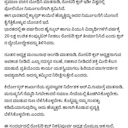
ಪ್ರಮಾಣ ವಚನ ಬೋಧಿಸಿ ಮಾತನಾಡಿ, ರೋಟರಿ ಕ್ಲಬ್ ಇಡೀ ವಿಶ್ವದಲ್ಲಿ
ಪೋಲಿಯೋ ನಿರ್ಮೂಲನೆಗಾಗಿ ಶ್ರಮಿಸಿದೆ.
ಈಗ ಭಾರತದಲ್ಲಿ ಕ್ಯಾನ್ಸರ್ ಕಾಯಿಲೆ ಹೆಚ್ಚುತ್ತಿದ್ದು ಅದರ ನಿರ್ಮೂಲನೆಗೆ ಯೋಜನೆ
ಕೈಗೆತ್ತಿಕೊಳ್ಳುವ ಯೋಚನೆ ಇದೆ.
ಭಾರತದಲ್ಲಿ ಈ ವರ್ಷದಿಂದ ಹೈಸ್ಕೂಲ್ ಹಾಗೂ ಪಿಯುಸಿ ವಿದ್ಯಾರ್ಥಿಗಳಿಗೆ ವರ್ಷಕ್ಕೆ
20 ಲಕ್ಷ ಉಚಿತ ಕಂಪ್ಯೂಟರ್ ನೀಡಲು ರೋಟರಿ ಕ್ಲಬ್ ತೀರ್ಮಾನಿಸಿದೆ ಎಂದು ಕ್ಲಬ್
ನ ಧ್ಯೇಯೋದ್ದೇಶವನ್ನು ತಿಳಿಸಿದರು.
ನೂತನ ಅಧ್ಯಕ್ಷ ಮಂಜುನಾಥ ಅಂಗಡಿ ಮಾತನಾಡಿ, ರೋಟರಿ ಕ್ಲಬ್ ಅಧ್ಯಕ್ಷನಾಗುವ
ಅವಕಾಶ ನೀಡಿದೆ. ಎಲ್ಲಾ ಸದಸ್ಯರ ಸಲಹೆ, ಸಹಕಾರ ನೀಡಿದರೆ ಶಕ್ತಿ ಮೀರಿ ಕೆಲಸ
ಮಾಡುವೆ. ಪ್ರತಿಯೊಂದು ಕಾರ್ಯ ಯಶಸ್ವಿಯಾಗಲು ಹಿರಿಯರ ಮಾರ್ಗದರ್ಶನ
ಅವಶ್ಯವಾಗಿದೆ. ಅದನ್ನು ತಮ್ಮಿಂದ ನಿರೀಕ್ಷಿಸುತ್ತೇನೆ ಎಂದರು.
ಕಿರ್ಲೋಸ್ಕರ್ ಕಾರ್ಖಾನೆಯ ವ್ಯವಸ್ಥಾಪಕ ನಿರ್ದೇಶಕ ಆರ್.ವಿ.ಗುಮಾಸ್ತೆ ಮಾತನಾಡಿ,
ಮನುಷ್ಯನಿಗೆ ನೆಮ್ಮದಿ ಸಿಗಬೇಕಾದರೆ ಸಮಾಜ ಸೇವೆಯಲ್ಲಿ ತೊಡಗಿಸಿಕೊಳ್ಳಬೇಕು.
ದಾನ ಮಾಡುವ ಗುಣ ಬೆಳೆಸಿಕೊಳ್ಳಬೇಕು. ಕೊಟ್ಟಷ್ಟು ನಮ್ಮ ಸಂಪತ್ತು
ಕಡಿಮೆಯಾಗುವುದಿಲ್ಲ. ಅದು ಹೆಚ್ಚುತ್ತದೆ. ಹಾಗಾಗಿ ಕೊಡುವ ಪ್ರವೃತ್ತಿ
ಬೆಳೆಸಿಕೊಳ್ಳಬೇಕು ಎಂದರು.
ಈ ಸಂದರ್ಭದಲ್ಲಿ ರೋಟರಿ ಕ್ಲಬ್ ನಿಕಟಪೂರ್ವ ಅಧ್ಯಕ್ಷ ಬೊಮ್ಮಣ್ಣ ಅಕ್ಕಸಾಲಿ,