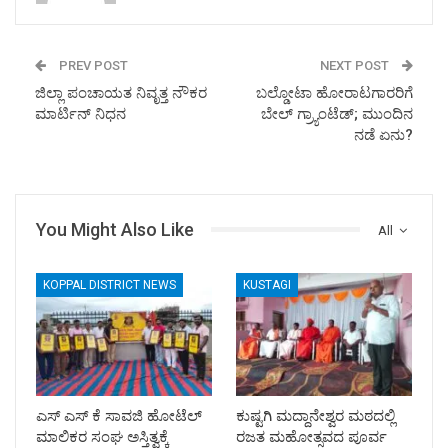
PREV POST
NEXT POST
ಜಿಲ್ಲಾ ಪಂಚಾಯತ ನಿವೃತ್ತ ನೌಕರ
ಬಲ್ಡೋಟಾ ಹೋರಾಟಗಾರರಿಗೆ
ಮಾರ್ಟಿನ್ ನಿಧನ
ಬೇಲ್ ಗ್ರ್ಯಾಂಟೆಡ್; ಮುಂದಿನ
ನಡೆ ಏನು?
You Might Also Like
All
KOPPAL DISTRICT NEWS
KUSTAGI
ಎಸ್ ಎಸ್ ಕೆ ಸಾವಜಿ ಹೋಟೆಲ್
ಕುಷ್ಟಗಿ ಮದ್ದಾನೇಶ್ವರ ಮಠದಲ್ಲಿ
ಮಾಲಿಕರ ಸಂಘ ಅಸ್ತಿತ್ವಕ್ಕೆ
ರಜತ ಮಹೋತ್ಸವದ ಪೂರ್ವ