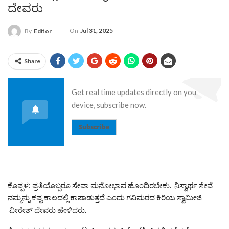
ದೇವರು
On
Jul 31, 2025
By
Editor
Share
Get real time updates directly on you
device, subscribe now.
Subscribe
ಕೊಪ್ಪಳ: ಪ್ರತಿಯೊಬ್ಬರೂ ಸೇವಾ ಮನೋಭಾವ ಹೊಂದಿರಬೇಕು. ನಿಸ್ವಾರ್ಥ ಸೇವೆ
ನಮ್ಮನ್ನು ಕಷ್ಟ ಕಾಲದಲ್ಲಿ ಕಾಪಾಡುತ್ತದೆ ಎಂದು ಗವಿಮಠದ ಕಿರಿಯ ಸ್ವಾಮೀಜಿ
ವೀರೇಶ್ ದೇವರು ಹೇಳಿದರು.