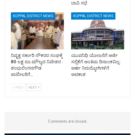
ಬಾವಿ ಸಭೆ
KOPPAL DISTRICT NEWS
KOPPAL DISTRICT NEWS
ನಿವೃತ್ತ ಸರ್ಕಾರಿ ನೌಕರರ ಸಂಘಕ್ಕೆ
ಯುವನಿಧಿ ಯೋಜನೆಗೆ ಅರ್ಜಿ
80 ಲಕ್ಷ ರೂ.ಮೌಲ್ಯದ ನಿವೇಶನ :
ಸಲ್ಲಿಕೆಗೆ ಅಂತಿಮ ದಿನಾಂಕವಿಲ್ಲ:
ಶಂಭುಲಿಂಗನಗೌಡ
ಅರ್ಹ ನಿರುದ್ಯೋಗಿಗಳಿಗೆ
ಪಾಟೀಲರಿಗೆ…
ಅವಕಾಶ
PREV
NEXT
Comments are closed.