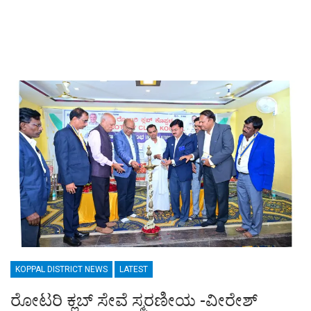
KOPPAL DISTRICT NEWS
LATEST
ರೋಟರಿ ಕ್ಲಬ್ ಸೇವೆ ಸ್ಮರಣೀಯ -ವೀರೇಶ್