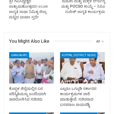
ಶ್ರೀ ಗವಿಸಿದ್ಧೇಶ್ವರ
ಮಹಿಳಾ ಮತ್ತು ಮಕ್ಕಳ ದೌರ್ಜನ್ಯ
ಜಾತ್ರಾಮಹೋತ್ಸವದ-೨೦೨೫
ಮತ್ತು POCSO ಕಾಯ್ದೆ – ಸಿಪಿಐ
ಜಾಗೃತಿ ಜಾಥಾ ನಿಮಿತ್ಯ ಜಿಲ್ಲಾ
ಸುರೇಶ್ ಜಾಗೃತಿ ಕಾರ್ಯಕ್ರಮ
ಮಟ್ಟದ ಭಾಷಣ ಸ್ಪರ್ಧೆ
You Might Also Like
All
GANGAVATI
KOPPAL DISTRICT NEWS
ಕೊಪ್ಪಳ ಜಿಲ್ಲೆಯಲ್ಲಿನ ಬರ
ಎಲ್ಲರೂ ಒಗ್ಗೂಡಿ ಸರ್ಕಾರದ
ಪರಿಸ್ಥಿತಿಯನ್ನು ಜಂಟಿಯಾಗಿ
ಕಾರ್ಯಕ್ರಮಗಳ ಜಾರಿ
ಅವಲೋಕಿಸಿದ ಸಚಿವರು
ಮಾಡುತ್ತೇವೆ: ಸಚಿವರಾದ
ಬಸವರಾಜ ರಾಯರಡ್ಡಿ