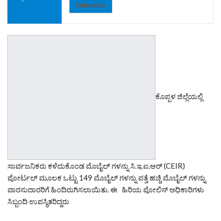
Subscribe
ಕೊಪ್ಪಳ ಜಿಲ್ಲೆಯಲ್ಲಿ
ಸಾರ್ವಜನಿಕರು ಕಳೆದುಕೊಂಡ ಮೊಬೈಲ್ ಗಳನ್ನು ಸಿ.ಇ.ಐ.ಆರ್‌ (CEIR)
ಪೋರ್ಟಲ್‌ ಮೂಲಕ ಒಟ್ಟು 149 ಮೊಬೈಲ್‌ ಗಳನ್ನು ಪತ್ತೆ ಹಚ್ಚಿ ಮೊಬೈಲ್‌ ಗಳನ್ನು
ವಾರಸುದಾರರಿಗೆ ಹಿಂದಿರುಗಿಸಲಾಯಿತು. ಈ ಹಿರಿಯ ಪೋಲಿಸ್ ಅಧಿಕಾರಿಗಳು
ಸಿಬ್ಬಂದಿ ಉಪಸ್ಥಿತರಿದ್ದರು