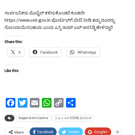
ಸಾರ್ವಜನಿಕರು ಮೊಬೈಲ್ ಕಳೆದುಕೊಂಡರೆ ಕೂಡಲೇ
https://www.ceir.gov.in ಪೋರ್ಟಲ್‌ಗೆ ಭೇಟಿ ನೀಡಿ ತಮ್ಮ ದೂರನ್ನು
ನೋಂದಾಯಿಸಬಹುದು ಎಂದು ಎಸ್ಪಿ ರಾಮ್ ಎಲ್ ಅರಸಿದ್ಧಿ ಹೇಳಿದ್ದಾರೆ
Share this:
X
Facebook
WhatsApp
Like this:
Facebook
Twitter
Email
WhatsApp
Copy
Share
Link
Koppal district police
ಸಿ.ಇ.ಐ.ಆರ್‌ (CEIR) ಪೋರ್ಟಲ್‌
Share
Facebook
Twitter
Google+