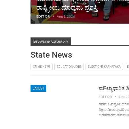
ರಾಷ್ಟ್ರೀಯ ಮಾಧ್ಯಮ ಪ್ರಶಸ್ತಿ
EDITOR
Aug 1, 2026
Browsing Category
State News
CRIME NEWS
EDUCATION-JOBS
ELECTIONS KARNATAKA
E
ಮೌಲ್ಯಾಧಾರಿತ ಶಿ
LATEST
EDITOR
Dec 29
ಗದಗ: ಜನಪ್ರತಿನಿಧಿಗಳ
ಶಿಕ್ಷಣ ನೀಡುವುದರಿಂದ 
ಬರಹಗಾರರು ಸಮಾಜವನ