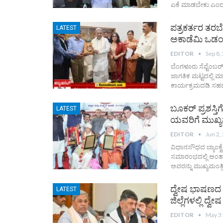
ಏಕೆ ಮಾಡಬೇಕು ಎಂದು ಮು
ಪತ್ರಕರ್ತರ ತರಬೇ
LATEST
ಅಕಾಡೆಮಿ ಒಡಂ
EDITOR
Sep 8,
ಬೆಂಗಳೂರು ಸೆಪ್ಟೆಂಬರ
ಜಾಗತಿಕ ಮಟ್ಟದಲ್ಲಿ ಮಾಹಿ
ಕಾರ್ಯಕ್ರಮದಡಿ ಸಹಭಾ
ಬೂಕರ್ ಪ್ರಶಸ್ತ
LATEST
ಯವರಿಗೆ ಮುಖ್ಯ
EDITOR
Jun 2,
ವಿಧಾನಸೌಧದ ಬ್ಯಾಂಕ್ವ
ಸಮಾರಂಭದಲ್ಲಿ ಅಂತಾರಾ
ಅವರನ್ನು ಮುಖ್ಯಮಂತ್ರ
ದ್ವೇಷ ಭಾಷಣದ ಬಗ
LATEST
ಜಿಲ್ಲೆಗಳಲ್ಲಿ ದ್
EDITOR
May 3