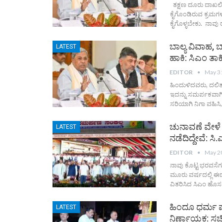
ತಕ್ಷಣ ದೂರು ದಾಖಲಿಸ
ಕೈಗೊಂಡಿರುವ ಕ್ರಮಗಳ ಬ
ಕೈಗೊಳ್ಳಬೇಕು. ನಾವು ರ
ಬಾಲ್ಯ ವಿವಾಹ, ಬ
LATEST
ಹಾಕಿ: ಸಿಎಂ ತಾ
EDITOR
May 3
ಹಿಂದುಳಿದವರು, ದಲಿತರ
ಇದನ್ನು ಸಮರ್ಪಕವಾಗಿ 
ಸರಿಯಾಗಿ ನಿಗಾ ವಹಿಸಿ
ಚುನಾವಣೆ ವೇಳೆ 
LATEST
ನಡೆದಿದ್ದೇವೆ: ಸಿ
EDITOR
May 2
ನಾವು ಕೊಟ್ಟ ಭರವಸೆಗಳ
ಮೂರು ವರ್ಷದಲ್ಲಿ ಈಡೇ
ವಿತರಿಸಿದ ಸಿಎಂ
ಹೊಸಪ
ಹಿಂದೂ ಧರ್ಮ ಪ
LATEST
ನಿರ್ಣಾಯಕ: ಸ