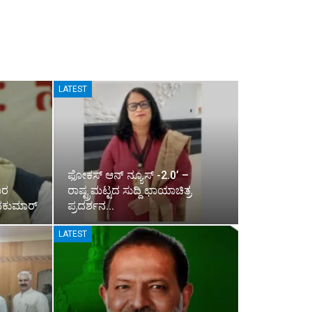
LATEST
ಫೋಕಸ್ ಆನ್ ನ್ಯೂಸ್ -2.0’ –
ಾರ
ರಾಷ್ಟ್ರಮಟ್ಟದ ಸುದ್ದಿ ಛಾಯಾಚಿತ್ರ
ಶಿವಕುಮಾರ್
ಪ್ರದರ್ಶನ…
LATEST