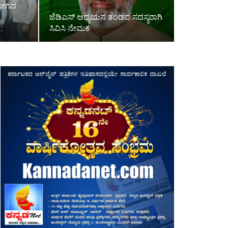
ಯೋಗದ
.
ಜೆಡಿಎಸ್ ಅಧ್ಯಯನ ತಂಡದ ಸದಸ್ಯರಾಗಿ
…
ಸಿವಿಸಿ ನೇಮಕ