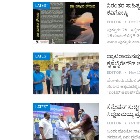
ನಿರಂತರ ಸಾಹಿತ್
LATEST
ಕವಿಗೋಷ್ಠಿ
EDITOR
Dec 26
ಪುತ್ತೂರು: 26 - ಇಲ
28 ರಂದು ಬೆಳಿಗ್ಗೆ 9
ಹಾಗೂ ಪುತ್ತೂರು ತಾಲ
ಬ್ಯಾಟರಾಯನಪುರ-
LATEST
ಕೃಷ್ಣಬೈರೇಗೌಡ 
EDITOR
Nov 1
ಬೆಂಗಳೂರು ನವೆಂಬರ್ 1
ಸಂಘದ ಆಶ್ರಯದಲ್ಲಿ ಬ
ʼಇಂಟರ್ ಅಪಾರ್ಟ್‌ಮೆಂಟ
ಸೆನ್ಸೇಷನ್ ಸುದ
LATEST
ಸಿದ್ದರಾಮಯ್ಯ ಪ್ರಶ್
EDITOR
Oct 18
ಒಂದು ಫೋಟೋ ಸಾವಿರ ಪ
ಸಮಾಜಕ್ಕೆ ಏನು ಪ್ರಯ