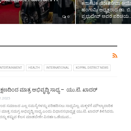
ಕರ್ನಾಟಕ ಲೋಕಸೇವಾ ಆ
ಹಂಗಾಮಿ ಅಧ್ಯಕ್ಷರಾದ ಡಾ. ಬಿ
ಪ್ರಭುದೇವ್ ಅವರ ಪರಿಚಯ
0
NTERTAINMENT
HEALTH
INTERNATIONAL
KOPPAL DISTRICT NEWS
ಕ್ಷಣದಿಂದ ಮಾತ್ರ ಅಭಿವೃದ್ಧಿ ಸಾಧ್ಯ – ಯು.ಟಿ. ಖಾದರ್‌
, 2025
ಿಂದ ಸಮಾಜದ ಎಲ್ಲ ಸಮಸ್ಯೆಗಳನ್ನು ಪರಿಹರಿಸಲು ಸಾಧ್ಯವಿಲ್ಲ. ಮಕ್ಕಳಿಗೆ ಮೌಲ್ಯಾದಾರಿತ
ಮಾತ್ರ ಸಮಗ್ರ ಅಭಿವೃದ್ಧಿ ಸಾಧ್ಯ ಎಂದು ವಿಧಾನಸಭಾಧ್ಯಕ್ಷ ಯು.ಟಿ. ಖಾದರ್‌ ತಿಳಿಸಿದರು.
್ನು ಕಟ್ಟುವ ಕೆಲಸ ಮಾಡಬೇಕೇ ವಿನಹಃ ಒಡೆಯುವ
…