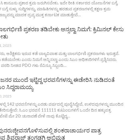
ಿ ಕಾನೂನು ಪ್ರಕಾರ ಕ್ರಮ ಜರುಗಿಸಬೇಕು. ಇದೇ ರೀತಿ ಸರ್ಕಾರದ ಯೋಜನೆಗಳ ಬಗ್ಗೆ,
ಗ್ಗೆ ಸುಳ್ಳು ಸುದ್ದಿಗಳನ್ನು, ಮಾಹಿತಿಗಳನ್ನು ಹರಡುವ ಪ್ರಕರಣಗಳಲ್ಲಿ ತಕ್ಷಣ ಕ್ರಮ
ಾಜ್ಯವನ್ನು ಮಾದಕ ದ್ರವ್ಯ ಮುಕ್ತ ಕರ್ನಾಟಕ ಮಾಡುತ್ತೇವೆ…
ಾಲಗರ್ಭಿಣಿ ಪ್ರಕರಣ ತಡಿಬೇಕು ಅನ್ಸಲ್ವಾ ನಿಮಗೆ: ಕ್ರಿಮಿನಲ್ ಕೇಸು
ಕೀತು
1, 2025
ು, ಅಶಿಕ್ಷಿತರು ಇರುವ ಕಡೆ ಬಾಲ್ಯವಿವಾಹ ಮತ್ತು ಬಾಲಗರ್ಭಿಣಿ ಪ್ರಕರಣಗಳು ಇರುತ್ತವೆ.
ತಡೆಯಬೇಕು ಎಂದು ನಿಮಗೆ ಅನ್ನಿಸಲ್ವಾ ಎಂದು ಸಿಎಂ ಅಧಿಕಾರಿಗಳಿಗೆ ಪ್ರಶ್ನಿಸಿದರು.
, ವರದಿ ನೀಡದ PDO ಗಳು ರೆವಿನ್ಯೂ ಸಿಬ್ಬಂದಿ…
ಜನರ ಮುಂದೆ ಇಟ್ಟಿದ್ದ ಭರವಸೆಗಳನ್ನು ಈಡೇರಿಸಿ ನುಡಿದಂತೆ
.ಎಂ ಸಿದ್ದರಾಮಯ್ಯ
0, 2025
ಲ್ಲಿ 142 ಭರವಸೆಗಳನ್ನು ಎರಡು ವರ್ಷದಲ್ಲಿ ಪೂರೈಸಿದ್ದೇವೆ, ಉಳಿದವುಗಳನ್ನು ಮುಂದಿನ
ರಿಸುತ್ತೇವೆ: ಸಿ.ಎಂ ಭರವಸೆ
111111 ಕುಟುಂಬಗಳಿಗೆ ಒಂದೇ ದಿನ ಹಕ್ಕುಪತ್ರ
ೇಟೆ ಮೇ 20: ಚುನಾವಣೆ ವೇಳೆ ನಾವು ಕೊಟ್ಟಿದ್ದ
…
ುನರುಜ್ಜೀವನಗೊಳಿಸುವಲ್ಲಿ ಶಂಕರಾಚಾರ್ಯರ ಪಾತ್ರ
ಚಿವ ಶಿವರಾಜ್ ತಂಗಡಗಿ ಅಭಿಮತ