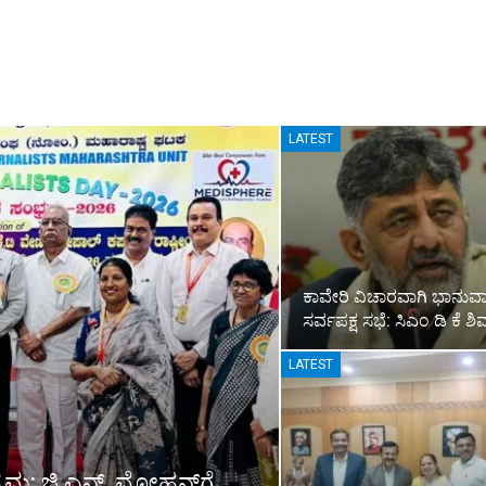
LATEST
ಕಾವೇರಿ ವಿಚಾರವಾಗಿ ಭಾನುವ
ಸರ್ವಪಕ್ಷ ಸಭೆ: ಸಿಎಂ ಡಿ ಕೆ 
LATEST
ರಮ: ಜಿ.ಎನ್. ಮೋಹನ್‌ಗೆ