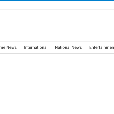
ime News
International
National News
Entertainmen