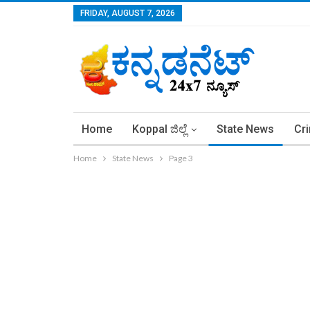
FRIDAY, AUGUST 7, 2026
Home
Koppal ಜಿಲ್ಲೆ
State News
Cr
Home
State News
Page 3