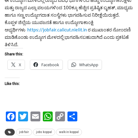
ಮತ್ತು ರಾಜ್ಯದ ಎಲ್ಲಾ ವಲಯಗಳಿಂದ 100ಕ್ಕೂ ಹೆಚ್ಚಿನ ಪ್ರತಿಷ್ಠಿತ ಬೃಹತ್, ಮಾಧ್ಯಮ
ಹಾಗೂ ಸಣ್ಣ ಉದ್ಯೋಗದಾತ ಸಂಸ್ಥೆಗಳು ಭಾಗವಹಿಸುವ ನಿರೀಕ್ಷೆಯಿರುತ್ತದೆ.
ಕೊಪ್ಪಳ ಜಿಲ್ಲೆಯ ಯುವಜನತೆ ಹಾಗೂ ಉದ್ಯೋಗಾಕಾಂಕ್ಷಿ
ಅಭ್ಯರ್ಥಿಗಳು
https://jobfair.calicut.
nielit.in
ರ ಮುಖಾಂತರ ನೋಂದಣಿ
ಮಾಡಿಕೊಂಡು ಉದ್ಯೋಗ ಮೇಳದಲ್ಲಿ ಭಾಗವಹಿಸಬಹುದಾಗಿದೆ ಎಂದು ಪ್ರಕಟಣೆ
ತಿಳಿಸಿದೆ.
Share this:
X
Facebook
WhatsApp
Like this:
Facebook
Twitter
Email
WhatsApp
Copy
Share
Link
job fair
jobs koppal
walk in koppal