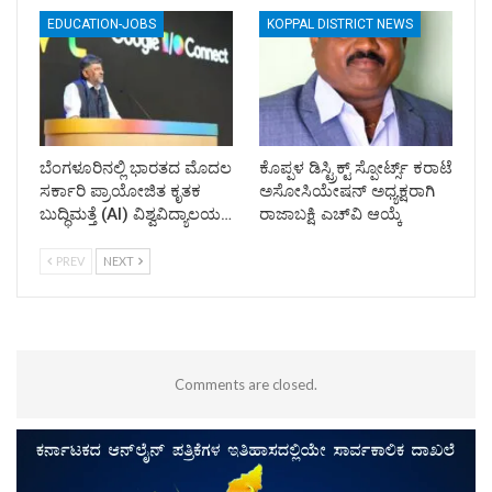
EDUCATION-JOBS
KOPPAL DISTRICT NEWS
ಬೆಂಗಳೂರಿನಲ್ಲಿ ಭಾರತದ ಮೊದಲ
ಕೊಪ್ಪಳ ಡಿಸ್ಟ್ರಿಕ್ಟ್ ಸ್ಪೋರ್ಟ್ಸ್ ಕರಾಟೆ
ಸರ್ಕಾರಿ ಪ್ರಾಯೋಜಿತ ಕೃತಕ
ಅಸೋಸಿಯೇಷನ್ ಅಧ್ಯಕ್ಷರಾಗಿ
ಬುದ್ಧಿಮತ್ತೆ (AI) ವಿಶ್ವವಿದ್ಯಾಲಯ…
ರಾಜಾಬಕ್ಷಿ ಎಚ್‌ವಿ ಆಯ್ಕೆ
PREV
NEXT
Comments are closed.