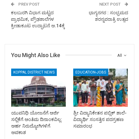
PREV POST
NEXT POST
ಕಲಬುರಗಿ ವಿಭಾಗ ಮಟ್ಟದ
ಭಾಗ್ಯನಗರ : ಸಂಭ್ರಮದ
ಪ್ರಾಥಮಿಕ, ಪ್ರೌಢಶಾಲೆಗಳ
ಶರನ್ನವರಾತ್ರಿ ಉತ್ಸವ
ಕ್ರೀಡಾಕೂಟ ಉದ್ಘಾಟನೆ ಅ.14ಕ್ಕೆ
You Might Also Like
All
KOPPAL DISTRICT NEWS
EDUCATION-JOBS
ಯುವನಿಧಿ ಯೋಜನೆಗೆ ಅರ್ಜಿ
ಶ್ರೀ ವಿದ್ಯಾನಿಕೇತನ ಪಬ್ಲಿಕ್ ಶಾಲೆ-
ಸಲ್ಲಿಕೆಗೆ ಅಂತಿಮ ದಿನಾಂಕವಿಲ್ಲ:
ವಿದ್ಯಾರ್ಥಿ ಸಂಸತ್ತಿನ ಪದಗ್ರಹಣ
ಅರ್ಹ ನಿರುದ್ಯೋಗಿಗಳಿಗೆ
ಸಮಾರಂಭ
ಅವಕಾಶ