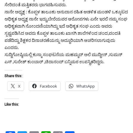
ಸೇರಿದಂತೆ ಮತ್ತಿತರರು ಭಾಗವಹಿಸುವರು.
ನಾನೇ ಅಧ್ಯಕ್ಷ : ಕೊಪ್ಪಳ ತಾಲೂಕು ಅನುದಾನ ರಹಿತ ಆಡಳಿತ ಮಂಡಳಿ ಒಕ್ಕೂಟದ
ಅಧಿಕೃತ ಅಧ್ಯಕ್ಷ ನಾನೇ ಇದ್ದು,ಬೇರೆಯವರ ಆರೋಪಗಳು ಏನೇ ಇರಲಿ ನಮ್ಮ ಸಂಘ
ಅಧಿಕೃತವಾಗಿ ನೋಂದಣಿಯಾಗಿದ್ದು ಇದೆ ಅಧಿಕೃತ ಸಂಘ ಎಂದು ಅವರು
ಸ್ಪಷ್ಟಪಡಿಸಿದ ಅವರು ಕೊಪ್ಪಳ ತಾಲೂಕು ಖಾಸಗಿ ಶಾಲೆಗಳಿಂದ ಚಂದ,ವಂದತಿ
ಪಡೆದಿದ್ದು ಶಿಕ್ಷಕರ ದಿನಾಚರಣೆಯನ್ನು ಅದ್ದೂರಿಯಾಗಿ ಆಚರಿಸಲಾಗುವುದು
ಎಂದರು.
ಸುದ್ದಿಗೋಷ್ಠಿಯಲ್ಲಿ ಕುಸ್ಮಾ ಸಂಘಟನೆಯ ಮಹಮ್ಮದ್ ಅಲಿ ಮುದ್ದೀನ್ ,ಸುಮನ್
ಎಸ್ ,ಸುರೇಶ್ ಕುಂಬಾರ್ ,ಚಿದಾನಂದ್ ಬನ್ನಿಮಠ ಉಪಸ್ಥಿತರಿದ್ದರು.
Share this:
X
Facebook
WhatsApp
Like this: