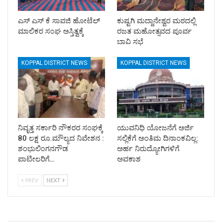
ಎಸ್ ಎಸ್ ಕೆ ಸಾವಜಿ ಹೋಟೆಲ್
ಕುಷ್ಟಗಿ ಮದ್ದಾನೇಶ್ವರ ಮಠದಲ್ಲಿ
ಮಾಲಿಕರ ಸಂಘ ಅಸ್ತಿತ್ವಕ್ಕೆ
ರಜತ ಮಹೋತ್ಸವದ ಪೂರ್ವ
ಬಾವಿ ಸಭೆ
KOPPAL DISTRICT NEWS
KOPPAL DISTRICT NEWS
ನಿವೃತ್ತ ಸರ್ಕಾರಿ ನೌಕರರ ಸಂಘಕ್ಕೆ
ಯುವನಿಧಿ ಯೋಜನೆಗೆ ಅರ್ಜಿ
80 ಲಕ್ಷ ರೂ.ಮೌಲ್ಯದ ನಿವೇಶನ :
ಸಲ್ಲಿಕೆಗೆ ಅಂತಿಮ ದಿನಾಂಕವಿಲ್ಲ:
ಶಂಭುಲಿಂಗನಗೌಡ
ಅರ್ಹ ನಿರುದ್ಯೋಗಿಗಳಿಗೆ
ಪಾಟೀಲರಿಗೆ…
ಅವಕಾಶ
PREV
NEXT