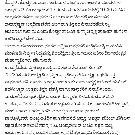
ಕೊಪ್ಪಳ : ಕೊಪ್ಪಳ ತಾಲೂಕಾ ಅನುದಾನ ರಹಿತ ಶಾಲಾ ಆಡಳಿತ ಮಂಡಳಿಗಳ
ಒಕ್ಕೂಟ ವತಿಯಿಂದ ಇದೇ ಸೆ.17 ರಂದು ಮಂಗಳವಾರ ಬೆಳಗ್ಗೆ 10-30 ಗಂಟೆಗೆ
ಭಾಗ್ಯನಗರ ರಸ್ತೆಯ ಪಾನಗಂಟಿ ಕಲ್ಯಾಣ ಮಂಟಪದಲ್ಲಿ ಡಾ.ಸರ್ವಪಲ್ಲಿ
ರಾಧಾಕೃಷ್ಣನ್ ಜನ್ಮದಿನಾಚರಣೆ ಅಂಗವಾಗಿ ಶಿಕ್ಷಕರ ದಿನಾಚರಣೆಯನ್ನು
ಆಚರಿಸಲಾಗುವುದು ಎಂದು ಕೊಪ್ಪಳ ತಾಲೂಕ ಕುಸ್ಮಾ ಅಧ್ಯಕ್ಷ ಶಾಹೀದ್ ಹುಸೇನ್
ತಹಸೀಲ್ದಾರ್ ಹೇಳಿದರು.
ಅವರು ಗುರುವಾರದಂದು ನಗರದ ಪತ್ರಿಕಾ ಭವನದಲ್ಲಿ ಸುದ್ದಿಗೋಷ್ಠಿ ಉದ್ದೇಶಿಸಿ
ಮಾತನಾಡಿ ದಿವ್ಯ ಸಾನಿಧ್ಯವನ್ನು ಶಿರಹಟ್ಟಿಯ ಶ್ರೀ ಜಗದ್ಗುರು ಫಕೀರ ದಿಂಗಾಲೇಶ್ವರ
ಮಹಾಸ್ವಾಮಿಗಳು ವಹಿಸುವರು.
ಉದ್ಘಾಟನೆಯನ್ನು ಜಿಲ್ಲಾ ಉಸ್ತುವಾರಿ ಸಚಿವ ಶಿವರಾಜ್ ತಂಗಡಗಿ
ನೆರವೇರಿಸುವರು,ಅಧ್ಯಕ್ಷತೆಯನ್ನು ಕುಸ್ಮಾ ಜಿಲ್ಲಾ ಗೌರವಾಧ್ಯಕ್ಷ ರಾಘವೇಂದ್ರ
ಪಾನಗಂಟಿ ವಹಿಸುವರು. ಕೊಪ್ಪಳ ತಾಲೂಕ ಕುಸುಮ ಅಧ್ಯಕ್ಷ ಶಾಹೀದ್ ಹುಸೇನ್
ತಹಸೀಲ್ದಾರ್ ಉತ್ತಮ ಶಿಕ್ಷಕ ಪ್ರಶಸ್ತಿ ಹಾಗೂ ಸಾಧಕರಿಗೆ ಸನ್ಮಾನಿಸುವರು.
ದಾವಣಗೆರೆಯ ಇನ್ ಸೈಟ್ಸ್ ಐಎಎಸ್ ಸಂಸ್ಥಾಪಕ ವಿನಯಕುಮಾರ್ ಜಿ.ಬಿ
ಉಪನ್ಯಾಸ ನೀಡುವರು, ವಿಶೇಷ ಆಹ್ವಾನಿತರಾಗಿ ಸಂಸದ ಕೆ.ರಾಜಶೇಖರ್ ಹಿಟ್ನಾಳ್,
ಮಾಜಿ ಸಂಸದ ಸಂಗಣ್ಣ ಕರಡಿ, ಎಂಎಲ್ಸಿ ಹೇಮಲತಾ ನಾಯಕ್
ಪಾಲ್ಗೊಳ್ಳುವರು,ಮುಖ್ಯ ಅತಿಥಿಗಳಾಗಿ ನಗರಸಭೆ ಅಧ್ಯಕ್ಷ ಅಮ್ಜದ್ ಪಟೇಲ್ ,ಜೆಡಿಎಸ್
ಪಕ್ಷದ ಕೋರ್ ಕಮಿಟಿ ಸದಸ್ಯ ಸಿ.ವಿ. ಚಂದ್ರಶೇಖರ್ ,ಬಿಜೆಪಿ ಪಕ್ಷದ ರಾಜ್ಯ
ಕಾರ್ಯಕಾರಿ ಸದಸ್ಯ ಡಾ.ಬಸವರಾಜ ಕ್ಯಾವ ಟರ್,ಉದ್ಯಮಿ ಶ್ರೀನಿವಾಸ ಗುಪ್ತ