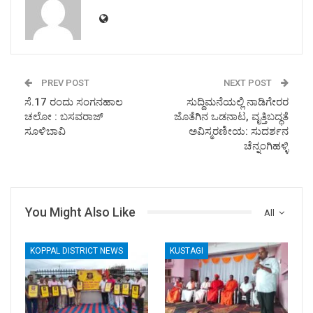
PREV POST
NEXT POST
ಸೆ.17 ರಂದು ಸಂಗನಹಾಲ
ಸುದ್ದಿಮನೆಯಲ್ಲಿ ನಾಡಿಗೇರರ
ಚಲೋ : ಬಸವರಾಜ್
ಜೊತೆಗಿನ ಒಡನಾಟ, ವೃತ್ತಿಬದ್ಧತೆ
ಸೂಳಿಬಾವಿ
ಅವಿಸ್ಮರಣೀಯ: ಸುದರ್ಶನ
ಚೆನ್ನಂಗಿಹಳ್ಳಿ
You Might Also Like
All
KOPPAL DISTRICT NEWS
KUSTAGI