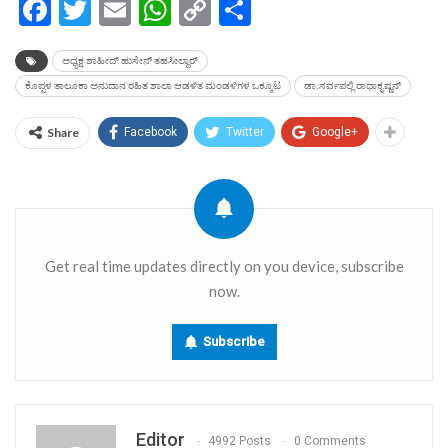
Facebook
Twitter
Email
WhatsApp
Copy
Share
Link
ಅಧ್ಯಕ್ಷ ಶಾಹೀದ್ ಹುಸೇನ್ ತಹಸೀಲ್ದಾರ್
ಕೊಪ್ಪಳ ತಾಲೂಕಾ ಅನುದಾನ ರಹಿತ ಶಾಲಾ ಆಡಳಿತ ಮಂಡಳಿಗಳ ಒಕ್ಕೂಟ
ಡಾ.ಸರ್ವಪಲ್ಲಿ ರಾಧಾಕೃಷ್ಣನ್
Share
Facebook
Twitter
Google+
Get real time updates directly on you device, subscribe
now.
Subscribe
Editor
4992 Posts
0 Comments