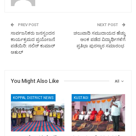
PREV POST
NEXT POST
ಸಾರ್ವಜನಿಕರು ಜನಸ್ಪಂದನ‌
ಚಲುವಾದಿ ಸಮುದಾಯದ ಹೆಚ್ಚು
ಕಾರ್ಯಕ್ರಮದ ಪ್ರಯೋಜನೆ
ಅಂಕ ಪಡೆದ ವಿದ್ಯಾರ್ಥಿಗಳಿಗೆ
ಪಡೆಯಿರಿ: ನಲಿನ್ ಕುಮಾರ್
ಪ್ರತಿಭಾ ಪುರಸ್ಕಾರ ಸಮಾರಂಭ
ಅತುಲ್
You Might Also Like
All
KOPPAL DISTRICT NEWS
KUSTAGI