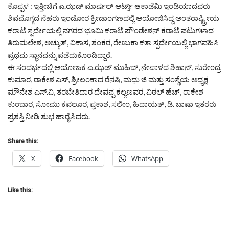
ಕೊಪ್ಪಳ : ಇತ್ತೀಚಿಗೆ ಎ.ಝಡ್ ಮಾರ್ಷಲ್ ಆರ್ಟ್ಸ್ ಆಕಾಡೆಮಿ ಇಂಡಿಯಾದವರು
ಶಿವಮೊಗ್ಗದ ನೆಹರು ಇಂಡೋರ ಕ್ರೀಡಾಂಗಣದಲ್ಲಿ ಆಯೋಜಿಸಿದ್ದ ಅಂತರಾಷ್ಟ್ರೀಯ
ಕರಾಟೆ ಸ್ಪರ್ದೇಯಲ್ಲಿ ನಗರದ ಭೂಮಿ ಕರಾಟೆ ಪೌಂಡೇಶನ್ ಕರಾಟೆ ಪಟುಗಳಾದ
ತಿರುಮಲೇಶ, ಅಚ್ಯುತ್, ವಿಕಾಸ, ಶಂಕರ, ರೇಣುಕಾ ಕತಾ ಸ್ಪರ್ದೇಯಲ್ಲಿ ಭಾಗವಹಿಸಿ
ಪ್ರಥಮ ಸ್ಥಾನವನ್ನು ಪಡೆದುಕೊಂಡಿದ್ದಾರೆ.
ಈ ಸಂದರ್ಭದಲ್ಲಿ ಆಯೋಜಕ ಎ.ಝಡ್ ಮುಹಿಬ್, ನೇಪಾಳದ ಶಿಹಾನ್, ಸುರೇಂದ್ರ
ಕುಮಾರ, ರಾಕೇಶ ಎಸ್, ಶ್ರೀಲಂಕಾದ ರೆನಷಿ, ಮಧು ಜಿ ಮತ್ತು ಸಂಸ್ಥೆಯ ಅಧ್ಯಕ್ಷ
ಮೌನೇಶ ಎಸ್.ವಿ, ತರಬೇತಿದಾರ ದೇವಪ್ಪ ಕಲ್ಲಣವರ, ವಿಠಲ್ ಹೆಚ್, ರಾಕೇಶ
ಕುಂಬಾರ, ಸೋಮು ಕವಲೂರ, ಪ್ರಕಾಶ, ಸಲೀಂ, ಹಿದಾಯತ್, ಡಿ. ಬಾಷಾ ಇತರರು
ಪ್ರಶಸ್ತಿ ನೀಡಿ ಶುಭ ಹಾರೈಸಿದರು.
Share this:
X
Facebook
WhatsApp
Like this: