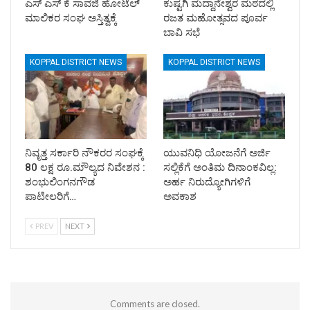
ಎಸ್ ಎಸ್ ಕೆ ಸಾವಜಿ ಹೋಟೆಲ್
ಕುಷ್ಟಗಿ ಮದ್ದಾನೇಶ್ವರ ಮಠದಲ್ಲಿ
ಮಾಲಿಕರ ಸಂಘ ಅಸ್ತಿತ್ವಕ್ಕೆ
ರಜತ ಮಹೋತ್ಸವದ ಪೂರ್ವ
ಬಾವಿ ಸಭೆ
KOPPAL DISTRICT NEWS
KOPPAL DISTRICT NEWS
ನಿವೃತ್ತ ಸರ್ಕಾರಿ ನೌಕರರ ಸಂಘಕ್ಕೆ
ಯುವನಿಧಿ ಯೋಜನೆಗೆ ಅರ್ಜಿ
80 ಲಕ್ಷ ರೂ.ಮೌಲ್ಯದ ನಿವೇಶನ :
ಸಲ್ಲಿಕೆಗೆ ಅಂತಿಮ ದಿನಾಂಕವಿಲ್ಲ:
ಶಂಭುಲಿಂಗನಗೌಡ
ಅರ್ಹ ನಿರುದ್ಯೋಗಿಗಳಿಗೆ
ಪಾಟೀಲರಿಗೆ…
ಅವಕಾಶ
PREV
NEXT
Comments are closed.