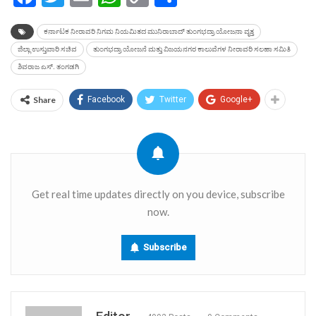
Link
ಕರ್ನಾಟಕ ನೀರಾವರಿ ನಿಗಮ ನಿಯಮಿತದ ಮುನಿರಾಬಾದ್ ತುಂಗಭದ್ರಾ ಯೋಜನಾ ವೃತ್ತ
ಜಿಲ್ಲಾ ಉಸ್ತುವಾರಿ ಸಚಿವ
ತುಂಗಭದ್ರಾ ಯೋಜನೆ ಮತ್ತು ವಿಜಯನಗರ ಕಾಲುವೆಗಳ ನೀರಾವರಿ ಸಲಹಾ ಸಮಿತಿ
ಶಿವರಾಜ ಎಸ್. ತಂಗಡಗಿ
Share
Facebook
Twitter
Google+
Get real time updates directly on you device, subscribe
now.
Subscribe