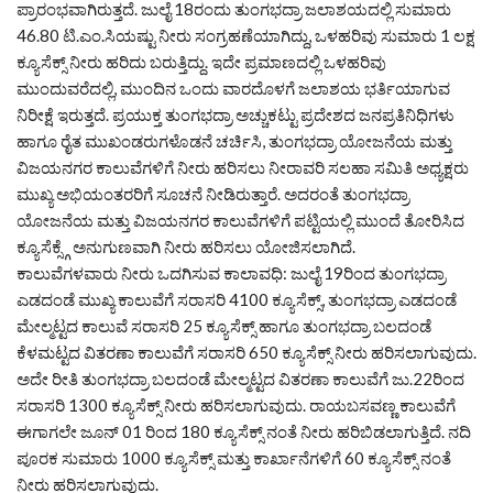
ಪ್ರಾರಂಭವಾಗಿರುತ್ತದೆ. ಜುಲೈ 18ರಂದು ತುಂಗಭದ್ರಾ ಜಲಾಶಯದಲ್ಲಿ ಸುಮಾರು
46.80 ಟಿ.ಎಂ.ಸಿಯಷ್ಟು ನೀರು ಸಂಗ್ರಹಣೆಯಾಗಿದ್ದು, ಒಳಹರಿವು ಸುಮಾರು 1 ಲಕ್ಷ
ಕ್ಯೂಸೆಕ್ಸ್ ನೀರು ಹರಿದು ಬರುತ್ತಿದ್ದು. ಇದೇ ಪ್ರಮಾಣದಲ್ಲಿ ಒಳಹರಿವು
ಮುಂದುವರೆದಲ್ಲಿ, ಮುಂದಿನ ಒಂದು ವಾರದೊಳಗೆ ಜಲಾಶಯ ಭರ್ತಿಯಾಗುವ
ನಿರೀಕ್ಷೆ ಇರುತ್ತದೆ. ಪ್ರಯುಕ್ತ ತುಂಗಭದ್ರಾ ಅಚ್ಚುಕಟ್ಟು ಪ್ರದೇಶದ ಜನಪ್ರತಿನಿಧಿಗಳು
ಹಾಗೂ ರೈತ ಮುಖಂಡರುಗಳೊಡನೆ ಚರ್ಚಿಸಿ, ತುಂಗಭದ್ರಾ ಯೋಜನೆಯ ಮತ್ತು
ವಿಜಯನಗರ ಕಾಲುವೆಗಳಿಗೆ ನೀರು ಹರಿಸಲು ನೀರಾವರಿ ಸಲಹಾ ಸಮಿತಿ ಅಧ್ಯಕ್ಷರು
ಮುಖ್ಯ ಅಭಿಯಂತರರಿಗೆ ಸೂಚನೆ ನೀಡಿರುತ್ತಾರೆ. ಅದರಂತೆ ತುಂಗಭದ್ರಾ
ಯೋಜನೆಯ ಮತ್ತು ವಿಜಯನಗರ ಕಾಲುವೆಗಳಿಗೆ ಪಟ್ಟಿಯಲ್ಲಿ ಮುಂದೆ ತೋರಿಸಿದ
ಕ್ಯೂಸೆಕ್ಸ್ಗೆ ಅನುಗುಣವಾಗಿ ನೀರು ಹರಿಸಲು ಯೋಜಿಸಲಾಗಿದೆ.
ಕಾಲುವೆಗಳವಾರು ನೀರು ಒದಗಿಸುವ ಕಾಲಾವಧಿ: ಜುಲೈ 19ರಿಂದ ತುಂಗಭದ್ರಾ
ಎಡದಂಡೆ ಮುಖ್ಯ ಕಾಲುವೆಗೆ ಸರಾಸರಿ 4100 ಕ್ಯೂಸೆಕ್ಸ್, ತುಂಗಭದ್ರಾ ಎಡದಂಡೆ
ಮೇಲ್ಮಟ್ಟದ ಕಾಲುವೆ ಸರಾಸರಿ 25 ಕ್ಯೂಸೆಕ್ಸ್ ಹಾಗೂ ತುಂಗಭದ್ರಾ ಬಲದಂಡೆ
ಕೆಳಮಟ್ಟದ ವಿತರಣಾ ಕಾಲುವೆಗೆ ಸರಾಸರಿ 650 ಕ್ಯೂಸೆಕ್ಸ್ ನೀರು ಹರಿಸಲಾಗುವುದು.
ಅದೇ ರೀತಿ ತುಂಗಭದ್ರಾ ಬಲದಂಡೆ ಮೇಲ್ಮಟ್ಟದ ವಿತರಣಾ ಕಾಲುವೆಗೆ ಜು.22ರಿಂದ
ಸರಾಸರಿ 1300 ಕ್ಯೂಸೆಕ್ಸ್ ನೀರು ಹರಿಸಲಾಗುವುದು. ರಾಯಬಸವಣ್ಣ ಕಾಲುವೆಗೆ
ಈಗಾಗಲೇ ಜೂನ್ 01 ರಿಂದ 180 ಕ್ಯೂಸೆಕ್ಸ್ ನಂತೆ ನೀರು ಹರಿಬಿಡಲಾಗುತ್ತಿದೆ. ನದಿ
ಪೂರಕ ಸುಮಾರು 1000 ಕ್ಯೂಸೆಕ್ಸ್ ಮತ್ತು ಕಾರ್ಖಾನೆಗಳಿಗೆ 60 ಕ್ಯೂಸೆಕ್ಸ್ ನಂತೆ
ನೀರು ಹರಿಸಲಾಗುವುದು.