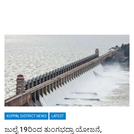
KOPPAL DISTRICT NEWS
LATEST
ಜುಲೈ 19ರಿಂದ ತುಂಗಭದ್ರಾ ಯೋಜನೆ,