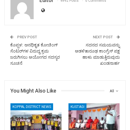
Editor
4992 Posts
0 Comments
PREV POST
NEXT POST
ಕೊಪ್ಪಳ: ಅನಧಿಕೃತ ಕೋಚಿಂಗ್
ಸದನದ ಸಮಯವನ್ನು
ಸೆಂಟರ್‌ಗಳ ವಿರುದ್ಧ ಕ್ರಮ
ಆಡಳಿತಾರೂಢ ಕಾಂಗ್ರೆಸ್ ಪಕ್ಷ
ಜರುಗಿಸಲು ಆಯೋಗದ ಸದಸ್ಯರ
ಹಾಳು ಮಾಡುತ್ತಿರುವುದು
ಸೂಚನೆ
ಖಂಡನಾರ್ಹ
You Might Also Like
All
KOPPAL DISTRICT NEWS
KUSTAGI