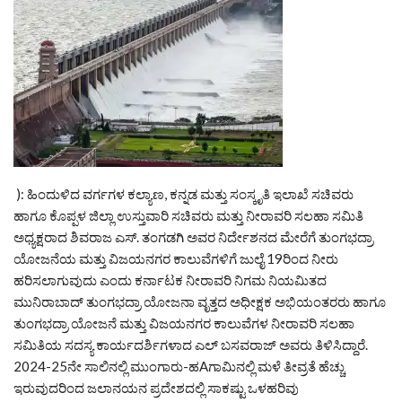
): ಹಿಂದುಳಿದ ವರ್ಗಗಳ ಕಲ್ಯಾಣ, ಕನ್ನಡ ಮತ್ತು ಸಂಸ್ಕೃತಿ ಇಲಾಖೆ ಸಚಿವರು
ಹಾಗೂ ಕೊಪ್ಪಳ ಜಿಲ್ಲಾ ಉಸ್ತುವಾರಿ ಸಚಿವರು ಮತ್ತು ನೀರಾವರಿ ಸಲಹಾ ಸಮಿತಿ
ಅಧ್ಯಕ್ಷರಾದ ಶಿವರಾಜ ಎಸ್. ತಂಗಡಗಿ ಅವರ ನಿರ್ದೇಶನದ ಮೇರೆಗೆ ತುಂಗಭದ್ರಾ
ಯೋಜನೆಯ ಮತ್ತು ವಿಜಯನಗರ ಕಾಲುವೆಗಳಿಗೆ ಜುಲೈ 19ರಿಂದ ನೀರು
ಹರಿಸಲಾಗುವುದು ಎಂದು ಕರ್ನಾಟಕ ನೀರಾವರಿ ನಿಗಮ ನಿಯಮಿತದ
ಮುನಿರಾಬಾದ್ ತುಂಗಭದ್ರಾ ಯೋಜನಾ ವೃತ್ತದ ಅಧೀಕ್ಷಕ ಅಭಿಯಂತರರು ಹಾಗೂ
ತುಂಗಭದ್ರಾ ಯೋಜನೆ ಮತ್ತು ವಿಜಯನಗರ ಕಾಲುವೆಗಳ ನೀರಾವರಿ ಸಲಹಾ
ಸಮಿತಿಯ ಸದಸ್ಯ ಕಾರ್ಯದರ್ಶಿಗಳಾದ ಎಲ್ ಬಸವರಾಜ್ ಅವರು ತಿಳಿಸಿದ್ದಾರೆ.
2024-25ನೇ ಸಾಲಿನಲ್ಲಿ ಮುಂಗಾರು-ಹAಗಾಮಿನಲ್ಲಿ ಮಳೆ ತೀವ್ರತೆ ಹೆಚ್ಚು
ಇರುವುದರಿಂದ ಜಲಾನಯನ ಪ್ರದೇಶದಲ್ಲಿ ಸಾಕಷ್ಟು ಒಳಹರಿವು