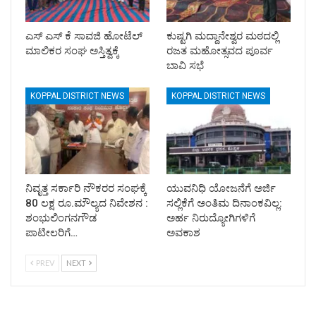
ಎಸ್ ಎಸ್ ಕೆ ಸಾವಜಿ ಹೋಟೆಲ್
ಕುಷ್ಟಗಿ ಮದ್ದಾನೇಶ್ವರ ಮಠದಲ್ಲಿ
ಮಾಲಿಕರ ಸಂಘ ಅಸ್ತಿತ್ವಕ್ಕೆ
ರಜತ ಮಹೋತ್ಸವದ ಪೂರ್ವ
ಬಾವಿ ಸಭೆ
KOPPAL DISTRICT NEWS
KOPPAL DISTRICT NEWS
ನಿವೃತ್ತ ಸರ್ಕಾರಿ ನೌಕರರ ಸಂಘಕ್ಕೆ
ಯುವನಿಧಿ ಯೋಜನೆಗೆ ಅರ್ಜಿ
80 ಲಕ್ಷ ರೂ.ಮೌಲ್ಯದ ನಿವೇಶನ :
ಸಲ್ಲಿಕೆಗೆ ಅಂತಿಮ ದಿನಾಂಕವಿಲ್ಲ:
ಶಂಭುಲಿಂಗನಗೌಡ
ಅರ್ಹ ನಿರುದ್ಯೋಗಿಗಳಿಗೆ
ಪಾಟೀಲರಿಗೆ…
ಅವಕಾಶ
PREV
NEXT