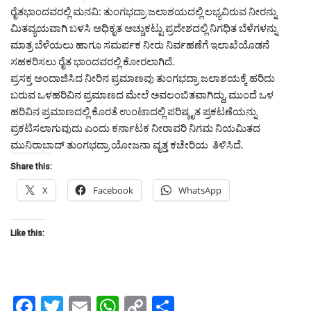
ರೈತಭಾಂದವರಲ್ಲಿ ಮನವಿ: ತುಂಗಭದ್ರಾ ಜಲಾಶಯದಲ್ಲಿ ಲಭ್ಯವಿರುವ ನೀರನ್ನು
ಮಿತವ್ಯಯವಾಗಿ ಬಳಸಿ ಅಧಿಕೃತ ಅಚ್ಚುಕಟ್ಟು ಪ್ರದೇಶದಲ್ಲಿ ನಿಗಧಿತ ಬೆಳೆಗಳನ್ನು
ಮಾತ್ರ ಬೆಳೆಯಲು ಹಾಗೂ ಸಮರ್ಪಕ ನೀರು ನಿರ್ವಹಣೆಗೆ ಇಲಾಖೆಯೊಡನೆ
ಸಹಕರಿಸಲು ರೈತ ಭಾಂದವರಲ್ಲಿ ಕೋರಲಾಗಿದೆ.
ಪ್ರಸಕ್ತ ಅಂದಾಜಿಸಿದ ನೀರಿನ ಪ್ರಮಾಣವು ತುಂಗಭದ್ರಾ ಜಲಾಶಯಕ್ಕೆ ಹರಿದು
ಬರುವ ಒಳಹರಿವಿನ ಪ್ರಮಾಣದ ಮೇಲೆ ಅವಲಂಬಿತವಾಗಿದ್ದು, ಮುಂದೆ ಒಳ
ಹರಿವಿನ ಪ್ರಮಾಣದಲ್ಲಿ ಕೊರತೆ ಉಂಟಾದಲ್ಲಿ ಪರಿಷ್ಕೃತ ಪ್ರಕಟಣೆಯನ್ನು
ಪ್ರಕಟಿಸಲಾಗುವುದು ಎಂದು ಕರ್ನಾಟಕ ನೀರಾವರಿ ನಿಗಮ ನಿಯಮಿತದ
ಮುನಿರಾಬಾದ್ ತುಂಗಭದ್ರಾ ಯೋಜನಾ ವೃತ್ತ ಕಚೇರಿಯ ತಿಳಿಸಿದೆ.
Share this:
X
Facebook
WhatsApp
Like this:
Facebook
Twitter
Email
WhatsApp
Copy
Share