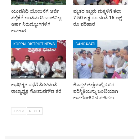
ಯುವನಿಧಿ ಯೋಜನೆಗೆ ಅರ್ಜಿ
ಮೃತರ ಇಬ್ಬರು ಮಕ್ಕಳಿಗೆ ತಲಾ
ಸಲ್ಲಿಕೆಗೆ ಅಂತಿಮ ದಿನಾಂಕವಿಲ್ಲ:
7.50 ಲಕ್ಷ ರೂ.ದಂತೆ 15 ಲಕ್ಷ
ಅರ್ಹ ನಿರುದ್ಯೋಗಿಗಳಿಗೆ
ರೂ ಪರಿಹಾರ
ಅವಕಾಶ
KOPPAL DISTRICT NEWS
GANGAVATI
ಅನಧಿಕೃತ ಸಭೆಗೆ ತೆರಳದಂತೆ
ಕೊಪ್ಪಳ ಜಿಲ್ಲೆಯಲ್ಲಿನ ಬರ
ರಾಜ್ಯಾಧ್ಯಕ್ಷ ಸೋಮನಗೌಡ ಕರೆ
ಪರಿಸ್ಥಿತಿಯನ್ನು ಜಂಟಿಯಾಗಿ
ಅವಲೋಕಿಸಿದ ಸಚಿವರು
PREV
NEXT