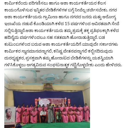
ಕಾರ್ಮಿಕರೆಂದು ಪರಿಗಣಿಸಲು ಹಾಗೂ ಆಶಾ ಕಾರ್ಯಕರ್ತೆಯರ ಕೆಲಸ
ಕಾಯಂಗೊಳಿಸುವ ಇನ್ನಿತರ ಬೇಡಿಕೆಗಳಿಗಳ ಬಗ್ಗೆ ನೀವೆಲ್ಲ ಚರ್ಚಿಸಬೇಕು. ನಗರ
ಆಶಾ ಕಾರ್ಯಕರ್ತೆಯರು ಗ್ರಾಮೀಣ ಹಾಗೂ ನಗರದ ಜನರು ಮತ್ತು ಆರೋಗ್ಯ
ಇಲಾಖೆಯ ನಡುವೆ ಕೊಂಡಿಯಾಗಿ ಕಳೆದ 15 ವರ್ಷಗಳಿಂದ ಅವಿರತವಾಗಿ ಸೇವೆ
ಸಲ್ಲಿಸುತ್ತಿದ್ದಾರೆ.ಆಶಾ ಕಾರ್ಯಕರ್ತೆಯರು ತಮ್ಮ ಶ್ರಮಕ್ಕೆ ತಕ್ಕ ಪ್ರತಿಫಲಕ್ಕಾಗಿ ಕಳೆದ
ಹದಿನೈದು ವರ್ಷಗಳಿಂದಲೂ ಸಹ ಸತತವಾಗಿ ಹೋರಾಡುತ್ತಿದ್ದಾರೆ. ಬಡ
ಕುಟುಂಬಗಳಿಂದ ಬರುವ ಆಶಾ ಕಾರ್ಯಕರ್ತೆಯರಿಗೆ ಯಾವುದೇ ಸರ್ಕಾರಗಳು
ಕಾರ್ಮಿಕರ ಸ್ಥಾನಮಾನವನ್ನಾಗಲಿ, ಕನಿಷ್ಟ ವೇತನವನ್ನಾಗಲಿ ಕಲ್ಪಿಸದಿರುವುದು
ದುರದೃಷ್ಟಕರ, ಪ್ರಸಕ್ತವಾಗಿ ತಮ್ಮ ಹೋರಾಟದ ಬೇಡಿಕೆಗಳನ್ನು ಯಶಸ್ವಿಯಾಗಿ
ಗಳಿಸಿಕೊಳ್ಳಲು ಅಗತ್ಯವಿರುವ ಸಂಘಟನಾತ್ಮಕ ಗಟ್ಟಿಗೊಳ್ಳಬೇಕು ಎಂದು ಹೇಳಿದರು.