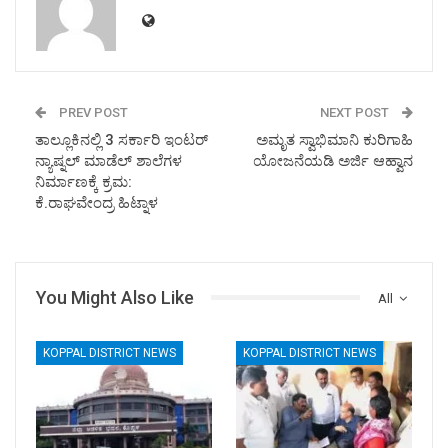
PREV POST
NEXT POST
ತಾಲ್ಲೂಕಿನಲ್ಲಿ 3 ಸರ್ಕಾರಿ ಇಂಟರ್
ಅಮೃತ ಸ್ವಾಭಿಮಾನಿ ಕುರಿಗಾಹಿ
ನ್ಯಾಷ್ನಲ್ ಮಾಡೆಲ್ ಶಾಲೆಗಳ
ಯೋಜನೆಯಡಿ ಅರ್ಜಿ ಆಹ್ವಾನ
ನಿರ್ಮಾಣಕ್ಕೆ ಕ್ರಮ:
ಕೆ.ರಾಘವೇಂದ್ರ ಹಿಟ್ನಾಳ
You Might Also Like
All
KOPPAL DISTRICT NEWS
KOPPAL DISTRICT NEWS