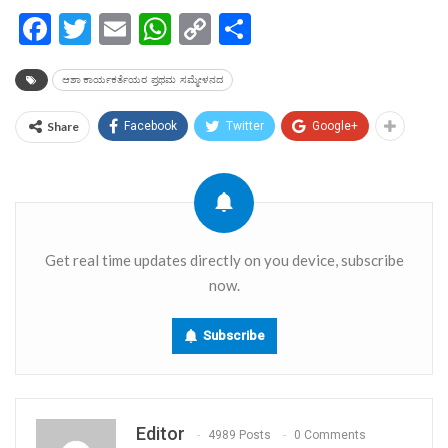
Facebook
Twitter
Email
WhatsApp
Copy
Share
Link
ಆಶಾ ಕಾರ್ಯಕರ್ತೆಯರ ಪ್ರಥಮ ಸಮ್ಮೇಳನದ
Share
Facebook
Twitter
Google+
Get real time updates directly on you device, subscribe
now.
Subscribe
Editor
4989 Posts
0 Comments