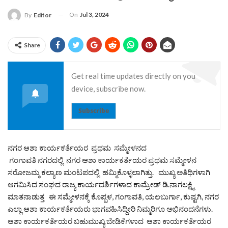
On
Jul 3, 2024
By
Editor
Share
Get real time updates directly on you
device, subscribe now.
Subscribe
ನಗರ ಆಶಾ ಕಾರ್ಯಕರ್ತೆಯರ ಪ್ರಥಮ ಸಮ್ಮೇಳನದ
ಗಂಗಾವತಿ ನಗರದಲ್ಲಿ ನಗರ ಆಶಾ ಕಾರ್ಯಕರ್ತೆಯರ ಪ್ರಥಮ ಸಮ್ಮೇಳನ
ಸರೋಜಮ್ಮ ಕಲ್ಯಾಣ ಮಂಟಪದಲ್ಲಿ ಹಮ್ಮಿಕೊಳ್ಳಲಾಗಿತ್ತು. ಮುಖ್ಯ ಅತಿಥಿಗಳಾಗಿ
ಆಗಮಿಸಿದ ಸಂಘದ ರಾಜ್ಯ ಕಾರ್ಯದರ್ಶಿಗಳಾದ ಕಾಮ್ರೇಡ್ ಡಿ.ನಾಗಲಕ್ಷ್ಮಿ
ಮಾತನಾಡುತ್ತ ಈ ಸಮ್ಮೇಳನಕ್ಕೆ ಕೊಪ್ಪಳ, ಗಂಗಾವತಿ, ಯಲಬುರ್ಗಾ, ಕುಷ್ಟಗಿ, ನಗರ
ಎಲ್ಲಾ ಆಶಾ ಕಾರ್ಯಕರ್ತೆಯರು ಭಾಗವಹಿಸಿದ್ದೀರಿ ನಿಮ್ಮರಿಗೂ ಅಭಿನಂದನೆಗಳು.
ಆಶಾ ಕಾರ್ಯಕರ್ತೆಯರ ಬಹುಮುಖ್ಯ ಬೇಡಿಕೆಗಳಾದ ಆಶಾ ಕಾರ್ಯಕರ್ತೆಯರ