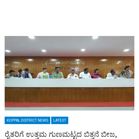
KOPPAL DISTRICT NEWS
LATEST
ರೈತರಿಗೆ ಉತ್ತಮ ಗುಣಮಟ್ಟದ ಬಿತ್ತನೆ ಬೀಜ,