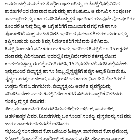
ಆವರಣದಲ್ಲಿ ಮಮತೆಯ ತೊಟ್ಟಿಲು ಇಡಲಾಗಿದ್ದು, ಈ ತೊಟ್ಟಿಲಿನಲ್ಲಿ ವಿವಿಧ
ಕಾರಣಗಳಿಂದ ಬೇಡವಾದ ಮಗುವನ್ನು ಹಾಕಬಹುದು. ಆ ಮಗುವಿನ ಸಂಪೂರ್ಣ
ಜವಾಬ್ದಾರಿಯನ್ನು ಸರ್ಕಾರ ವಹಿಸಿಕೊಳ್ಳುತ್ತದೆ. ಇದರಿಂದ ಯಾವುದೇ ಪೋಷಕರಿಗೂ
ತೊಂದರೆ ಆಗುವುದಿಲ್ಲ. ಈ ಬಗ್ಗೆ ಹೆರಿಗೆಗೆ ದಾಖಲಾಗುವ ಗರ್ಭಿಣಿ ಹಾಗೂ
ಪೋಷಕರಿಗೆ ಸೂಕ್ತ ಮಾಹಿತಿ ನೀಡಿ. ಇದರಿಂದ ನವಜಾತ ಶಿಶುಗಳ ಮರಣವನ್ನು
ತಪ್ಪಿಸಬಹುದು ಎಂದು ಕಿಮ್ಸ್ ನಿರ್ದೇಶಕರಿಗೆ ಸಚಿವರು ತಿಳಿಸಿದರು.
ಕಿಮ್ಸ್ ನೋಂದಣಿ ನವೀಕರಣ ಬಾಕಿ ಇದ್ದು, ಇದರಿಂದ ಕಿಮ್ಸ್ ಗೆ ರೂ.35 ಲಕ್ಷಗಳ
ದಂಡವನ್ನು ವಿಧಿಸಲಾಗಿದೆ. ಇದರಲ್ಲಿ ಕಿಮ್ಸ್ ನಿರ್ದೇಶಕರ ಕರ್ತವ್ಯ ಲೋಪ
ಕಂಡುಬರುತ್ತಿದ್ದು, ಈ ಬಗ್ಗೆ ಸಮಿತಿ ರಚಿಸಿ, 15 ದಿನಗಳೊಳಗೆ ವರದಿ ಸಲ್ಲಿಸಬೇಕು.
ಇನ್ನುಮುಂದೆ ಜಿಲ್ಲಾಸ್ಪತ್ರೆ ಹಾಗೂ ಕಿಮ್ಸ್ನಲ್ಲಿ ಸ್ವಚ್ಛತೆಗೆ ಹೆಚ್ಚಿನ ಆದ್ಯತೆ ನೀಡಬೇಕು.
ವೈದ್ಯರು ಪರಸ್ಪರ ಸಹಕಾರ, ಸಮನ್ವಯದಿಂದ ಕಾರ್ಯನಿರ್ವಹಿಸಿ ರೋಗಿಗಳಿಗೆ
ಉತ್ತಮ ಸೇವೆ ಒದಗಿಸಬೇಕು. ಜಿಲ್ಲಾಸ್ಪತ್ರೆಯ ಆಡಳಿತ ವ್ಯವಸ್ಥೆಯನ್ನು
ಸರಿಪಡಿಸಬೇಕು ಎಂದು ಕಿಮ್ಸ್ ನಿರ್ದೇಶಕರಿಗೆ ಸಚಿವರು ಎಚ್ಚರಿಕೆ ನೀಡಿದರು.
ಸಂಕಲ್ಪ ಪುಸ್ತಕ ಬಿಡುಗಡೆ :
ಜಿಲ್ಲಾ ಪಂಚಾಯತಿಯಿAದ ರಚಿಸಿರುವ ಜಿಲ್ಲೆಯ ಆರ್ಥಿಕ, ಸಾಮಾಜಿಕ,
ಆಡಳಿತಾತ್ಮಕ ವಿವರ, ವಿಚಾರಗಳನ್ನು ಒಳಗೊಂಡ ‘ಸಂಕಲ್ಪ’ ಪುಸ್ತಕವನ್ನು ಸಚಿವರು
ಹಾಗೂ ಶಾಸಕರು ಬಿಡುಗಡೆಗೊಳಿಸಿದರು.
ಸಭೆಯಲ್ಲಿ ಸಂಸದರಾದ ಕೆ.ರಾಜಶೇಖರ ಹಿಟ್ನಾಳ್, ಶಾಸಕರಾದ ಕೆ.ರಾಘವೇಂದ್ರ
ಹಿಟ್ನಾಳ್, ದೊಡ್ಡನಗೌಡ ಪಾಟೀಲ್, ಜಿ.ಜನಾರ್ಧನ ರೆಡ್ಡಿ, ಹೇಮಲತಾ ನಾಯಕ,