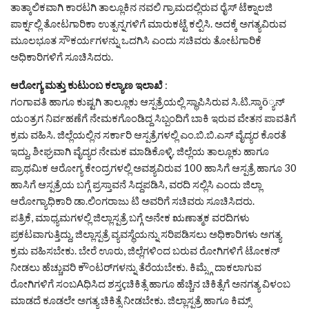
ತಾತ್ಕಾಲಿಕವಾಗಿ ಕಾರಟಗಿ ತಾಲ್ಲೂಕಿನ ನವಲಿ ಗ್ರಾಮದಲ್ಲಿರುವ ರೈಸ್ ಟೆಕ್ನಾಲಜಿ
ಪಾರ್ಕ್ನಲ್ಲಿ ತೋಟಗಾರಿಕಾ ಉತ್ಪನ್ನಗಳಿಗೆ ಮಾರುಕಟ್ಟೆ ಕಲ್ಪಿಸಿ. ಅದಕ್ಕೆ ಅಗತ್ಯವಿರುವ
ಮೂಲಭೂತ ಸೌಕರ್ಯಗಳನ್ನು ಒದಗಿಸಿ ಎಂದು ಸಚಿವರು ತೋಟಗಾರಿಕೆ
ಅಧಿಕಾರಿಗಳಿಗೆ ಸೂಚಿಸಿದರು.
ಆರೋಗ್ಯ ಮತ್ತು ಕುಟುಂಬ ಕಲ್ಯಾಣ ಇಲಾಖೆ
:
ಗಂಗಾವತಿ ಹಾಗೂ ಕುಷ್ಟಗಿ ತಾಲ್ಲೂಕು ಆಸ್ಪತ್ರೆಯಲ್ಲಿ ಸ್ಥಾಪಿಸಿರುವ ಸಿ.ಟಿ.ಸ್ಕಾö್ಯನ್
ಯಂತ್ರಗ ನಿರ್ವಹಣೆಗೆ ನೇಮಕಗೊಂಡಿದ್ದ ಸಿಬ್ಬಂದಿಗೆ ಬಾಕಿ ಇರುವ ವೇತನ ಪಾವತಿಗೆ
ಕ್ರಮ ವಹಿಸಿ. ಜಿಲ್ಲೆಯಲ್ಲಿನ ಸರ್ಕಾರಿ ಆಸ್ಪತ್ರೆಗಳಲ್ಲಿ ಎಂ.ಬಿ.ಬಿ.ಎಸ್ ವೈದ್ಯರ ಕೊರತೆ
ಇದ್ದು, ಶೀಘ್ರವಾಗಿ ವೈದ್ಯರ ನೇಮಕ ಮಾಡಿಕೊಳ್ಳಿ. ಜಿಲ್ಲೆಯ ತಾಲ್ಲೂಕು ಹಾಗೂ
ಪ್ರಾಥಮಿಕ ಆರೋಗ್ಯ ಕೇಂದ್ರಗಳಲ್ಲಿ ಅವಶ್ಯವಿರುವ 100 ಹಾಸಿಗೆ ಆಸ್ಪತ್ರೆ ಹಾಗೂ 30
ಹಾಸಿಗೆ ಆಸ್ಪತ್ರೆಯ ಬಗ್ಗೆ ಪ್ರಸ್ತಾವನೆ ಸಿದ್ದಪಡಿಸಿ, ವರದಿ ಸಲ್ಲಿಸಿ ಎಂದು ಜಿಲ್ಲಾ
ಆರೋಗ್ಯಾಧಿಕಾರಿ ಡಾ.ಲಿಂಗರಾಜು ಟಿ ಅವರಿಗೆ ಸಚಿವರು ಸೂಚಿಸಿದರು.
ಪತ್ರಿಕೆ, ಮಾಧ್ಯಮಗಳಲ್ಲಿ ಜಿಲ್ಲಾಸ್ಪತ್ರೆ ಬಗ್ಗೆ ಅನೇಕ ಋಣಾತ್ಮಕ ವರದಿಗಳು
ಪ್ರಕಟವಾಗುತ್ತಿದ್ದು, ಜಿಲ್ಲಾಸ್ಪತ್ರೆ ವ್ಯವಸ್ಥೆಯನ್ನು ಸರಿಪಡಿಸಲು ಅಧಿಕಾರಿಗಳು ಅಗತ್ಯ
ಕ್ರಮ ವಹಿಸಬೇಕು. ಬೇರೆ ಊರು, ಜಿಲ್ಲೆಗಳಿಂದ ಬರುವ ರೋಗಿಗಳಿಗೆ ಟೋಕನ್
ನೀಡಲು ಹೆಚ್ಚುವರಿ ಕೌಂಟರ್‌ಗಳನ್ನು ತೆರೆಯಬೇಕು. ಕಿಮ್ಸ್ಗೆ ದಾಕಲಾಗುವ
ರೋಗಿಗಳಿಗೆ ಸಂಬAಧಿಸಿದ ಶಸ್ತçಚಿಕಿತ್ಸೆ ಹಾಗೂ ಹೆಚ್ಚಿನ ಚಿಕಿತ್ಸೆಗೆ ಅನಗತ್ಯ ವಿಳಂಬ
ಮಾಡದೆ ಕೂಡಲೇ ಅಗತ್ಯ ಚಿಕಿತ್ಸೆ ನೀಡಬೇಕು. ಜಿಲ್ಲಾಸ್ಪತ್ರೆ ಹಾಗೂ ಕಿಮ್ಸ್