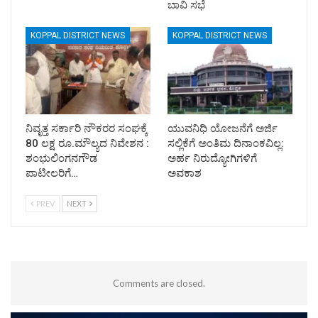
ಬಾವಿ ಸಭೆ
KOPPAL DISTRICT NEWS
KOPPAL DISTRICT NEWS
ನಿವೃತ್ತ ಸರ್ಕಾರಿ ನೌಕರರ ಸಂಘಕ್ಕೆ
ಯುವನಿಧಿ ಯೋಜನೆಗೆ ಅರ್ಜಿ
80 ಲಕ್ಷ ರೂ.ಮೌಲ್ಯದ ನಿವೇಶನ :
ಸಲ್ಲಿಕೆಗೆ ಅಂತಿಮ ದಿನಾಂಕವಿಲ್ಲ:
ಶಂಭುಲಿಂಗನಗೌಡ
ಅರ್ಹ ನಿರುದ್ಯೋಗಿಗಳಿಗೆ
ಪಾಟೀಲರಿಗೆ…
ಅವಕಾಶ
PREV
NEXT
Comments are closed.