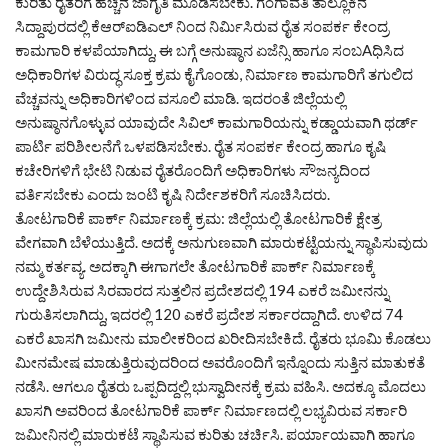
ಕುರಿತು ರೈತರಿಗೆ ಹೆಚ್ಚಿನ ಜಾಗೃತಿ ಮೂಡಿಸಬೇಕು. ಗಂಗಾವತಿ ತಾಲ್ಲೂಕಿನ
ಸಿದ್ದಾಪುರದಲ್ಲಿ ಕೆಆರ್‌ಐಡಿಎಲ್ ನಿಂದ ನಿರ್ಮಿಸಿರುವ ರೈತ ಸಂಪರ್ಕ ಕೇಂದ್ರ
ಕಾಮಗಾರಿ ಕಳಪೆಯಾಗಿದ್ದು, ಈ ಬಗ್ಗೆ ಅನುಷ್ಠಾನ ಏಜೆನ್ಸಿ ಹಾಗೂ ಸಂಬAಧಿಸಿದ
ಅಧಿಕಾರಿಗಳ ವಿರುದ್ಧ ಸೂಕ್ತ ಕ್ರಮ ಕೈಗೊಂಡು, ನಿರ್ಮಾಣ ಕಾಮಗಾರಿಗೆ ತಗುಲಿದ
ವೆಚ್ಚವನ್ನು ಅಧಿಕಾರಿಗಳಿಂದ ವಸೂಲಿ ಮಾಡಿ. ಇದರಂತೆ ಜಿಲ್ಲೆಯಲ್ಲಿ
ಅನುಷ್ಠಾನಗೊಳ್ಳುವ ಯಾವುದೇ ಸಿವಿಲ್ ಕಾಮಗಾರಿಯನ್ನು ಕಡ್ಡಾಯವಾಗಿ ಥರ್ಡ್
ಪಾರ್ಟಿ ಪರಿಶೀಲನೆಗೆ ಒಳಪಡಿಸಬೇಕು. ರೈತ ಸಂಪರ್ಕ ಕೇಂದ್ರ ಹಾಗೂ ಕೃಷಿ
ಕಚೇರಿಗಳಿಗೆ ಭೇಟಿ ನಿಡುವ ರೈತರೊಂದಿಗೆ ಅಧಿಕಾರಿಗಳು ಸೌಜನ್ಯದಿಂದ
ವರ್ತಿಸಬೇಕು ಎಂದು ಜಂಟಿ ಕೃಷಿ ನಿರ್ದೇಶಕರಿಗೆ ಸೂಚಿಸಿದರು.
ತೋಟಗಾರಿಕೆ ಪಾರ್ಕ್ ನಿರ್ಮಾಣಕ್ಕೆ ಕ್ರಮ: ಜಿಲ್ಲೆಯಲ್ಲಿ ತೋಟಗಾರಿಕೆ ಕ್ಷೇತ್ರ
ವೇಗವಾಗಿ ಬೆಳೆಯುತ್ತಿದೆ. ಅದಕ್ಕೆ ಅನುಗುಣವಾಗಿ ಮಾರುಕಟ್ಟೆಯನ್ನು ಸ್ಥಾಪಿಸುವುದು
ನಮ್ಮ ಕರ್ತವ್ಯ. ಅದಕ್ಕಾಗಿ ಈಗಾಗಲೇ ತೋಟಗಾರಿಕೆ ಪಾರ್ಕ್ ನಿರ್ಮಾಣಕ್ಕೆ
ಉದ್ದೇಶಿಸಿರುವ ಸಿರವಾರದ ಸುತ್ತಲಿನ ಪ್ರದೇಶದಲ್ಲಿ 194 ಎಕರೆ ಜಮೀನನ್ನು
ಗುರುತಿಸಲಾಗಿದ್ದು, ಇದರಲ್ಲಿ 120 ಎಕರೆ ಪ್ರದೇಶ ಸರ್ಕಾರದ್ದಾಗಿದೆ. ಉಳಿದ 74
ಎಕರೆ ಖಾಸಗಿ ಜಮೀನು ಮಾಲೀಕರಿಂದ ಖರೀದಿಸಬೇಕಿದೆ. ರೈತರು ಭೂಮಿ ಕೊಡಲು
ಮೀನಮೇಷ ಮಾಡುತ್ತಿರುವುದರಿಂದ ಅವರೊಂದಿಗೆ ಇನ್ನೊಂದು ಸುತ್ತಿನ ಮಾತುಕತೆ
ನಡೆಸಿ. ಆಗಲೂ ರೈತರು ಒಪ್ಪದಿದ್ದಲ್ಲಿ ಭುಸ್ವಾದೀನಕ್ಕೆ ಕ್ರಮ ವಹಿಸಿ. ಅದಕ್ಕೂ ಮೊದಲು
ಖಾಸಗಿ ಅವರಿಂದ ತೋಟಗಾರಿಕೆ ಪಾರ್ಕ್ ನಿರ್ಮಾಣದಲ್ಲಿ ಲಭ್ಯವಿರುವ ಸರ್ಕಾರಿ
ಜಮೀನಿನಲ್ಲಿ ಮಾರುಕಟೆ ಸ್ಥಾಪಿಸುವ ಕುರಿತು ಚರ್ಚಿಸಿ. ಪರ್ಯಾಯವಾಗಿ ಹಾಗೂ