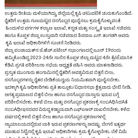
ಉತ್ತಮ ರೀತಿಯ ಮಳೆಯಾಗಿದ್ದು, ಜಿಲ್ಲೆಯಲ್ಲಿ ಕೃಷಿ ಚಟುವಟಿಕೆ ಚುರುಕುಗೊಂಡಿದೆ.
ರೈತರಿಗೆ ಉತ್ತಮ ಗುಣಮಟ್ಟದ ರಸಗೊಬ್ಬರ ಪೂರೈಸಲು ಕ್ರಮಕೈಗೊಳ್ಳುವಂತೆ
ಹಿಂದುಳಿದ ವರ್ಗಗಳ ಕಲ್ಯಾಣ ಇಲಾಖೆ, ಕನ್ನಡ ಮತ್ತು ಸಂಸ್ಕೃತಿ ಇಲಾಖೆ ಸಚಿವರು
ಹಾಗೂ ಕೊಪ್ಪಳ ಜಿಲ್ಲಾ ಉಸ್ತುವಾರಿ ಸಚಿವರಾದ ಶಿವರಾಜ ಎಸ್. ತಂಗಡಗಿ ಅವರು
ಕೃಷಿ ಇಲಾಖೆ ಅಧಿಕಾರಿಗಳಿಗೆ ಸೂಚನೆ ನೀಡಿದರು.
ಜಿಲ್ಲಾ ಪಂಚಾಯತ್‌ನ ಜೆ.ಹೆಚ್.ಪಟೇಲ್ ಸಭಾಂಗಣದಲ್ಲಿ ಜೂನ್ 19ರಂದು
ಹಮ್ಮಿಕೊಂಡಿದ್ದ 2023-24ನೇ ಸಾಲಿನ ಕೊಪ್ಪಳ ಜಿಲ್ಲಾ ಮಟ್ಟದ 4ನೇ ತ್ರೆöÊಮಾಸಿಕ
ಕೆಡಿಪಿ ಪ್ರಗತಿ ಪರಿಶೀಲನಾ ಸಭೆಯ ಅಧ್ಯಕ್ಷತೆ ವಹಿಸಿ ಅವರು ಮಾತನಾಡಿದರು.
ಪ್ರಸ್ತುತ ಮುಂಗಾರು ಹಂಗಾಮಿನಲ್ಲಿ ರೈತರಿಗೆ ಅವಶ್ಯವಿರುವ ಬಿತ್ತನೆ ಬೀಜ,
ರಸಗೊಬ್ಬರಗಳನ್ನು ರೈತರ ಬೇಡಿಕೆಯನ್ವಯ ನಿಯಮಿತವಾಗಿ ಪೂರೈಸಬೇಕು.
ಇದಕ್ಕಾಗಿ ಕೃಷಿ ಅಧಿಕಾರಿಗಳು ಪ್ರತಿ ತಾಲ್ಲೂಕು/ವಿಧಾನಸಭಾ ಕ್ಷೆತ್ರವಾರು ಭೇಟಿ ನೀಡಿ,
ಅಗತ್ಯ ಪ್ರಮಾಣದ ಬಿತ್ತನೆ ಬೀಜ ಹಾಗೂ ರಸಗೊಬ್ಬರ ದಾಸ್ತಾನು ಇರುವ ಬಗ್ಗೆ
ಪರಿಶೀಲಿಸಬೇಕು. ಕಳಪೆ ಬೀಜ ಮತ್ತು ರಸಗೊಬ್ಬರ ಪ್ರಕರಣಕ್ಕೆ ಸಂಬAಧಿಸಿದAತೆ
ಸಂಬAಧೀಇಸದವರ ವಿರುದ್ಧ ಕಡ್ಡಾಯವಾಗಿ ಎಫ್‌ಐಆರ್ ದಾಖಲಿಸಬೇಕು. ಕಳೆದ
ವರ್ಷದಲ್ಲಿ ಕಳಪೆ ಬಿತ್ತನೆ ಬೀಜ ಹಾಗೂ ರಸಗೊಬ್ಬರ ಪ್ರಕರಣಗಳಲ್ಲಿ
ನ್ಯಾಯಾಲಯದಲ್ಲಿರುವ ಬಾಕಿ ಇರುವ ಪ್ರಕರಣಗಳನ್ನು ಅದಷ್ಟು ಬೇಗನೆ ಇತ್ಯರ್ಥ
ಮಾಡುವ ನಿಟ್ಟಿನಲ್ಲಿ ಕೃಷಿ ಇಲಾಖೆ ಅಧಿಕಾರಿಗಳು ಕ್ರಮ ಕೈಗೊಳ್ಳಬೇಕು. ಬೆಳೆ ವಿಮೆ