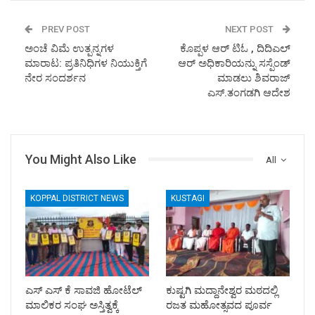
PREV POST
NEXT POST
ಅಂಚೆ ವಿಮೆ ಉತ್ಪನ್ನಗಳ
ಕೊಪ್ಪಳ ಆರ್ ಟಿಓ , ದಿದಿಎಲ್
ಮಾರಾಟ: ಪ್ರತಿನಿಧಿಗಳ ನಿಯುಕ್ತಿಗೆ
ಆರ್ ಅಧಿಕಾರಿಯನ್ನು ಸಸ್ಪೆಂಡ್
ನೇರ ಸಂದರ್ಶನ
ಮಾಡಲು ಶಿವರಾಜ್
ಎಸ್.ತಂಗಡಗಿ ಆದೇಶ
You Might Also Like
All
KOPPAL DISTRICT NEWS
KUSTAGI
ಎಸ್ ಎಸ್ ಕೆ ಸಾವಜಿ ಹೋಟೆಲ್
ಕುಷ್ಟಗಿ ಮದ್ದಾನೇಶ್ವರ ಮಠದಲ್ಲಿ
ಮಾಲಿಕರ ಸಂಘ ಅಸ್ತಿತ್ವಕ್ಕೆ
ರಜತ ಮಹೋತ್ಸವದ ಪೂರ್ವ