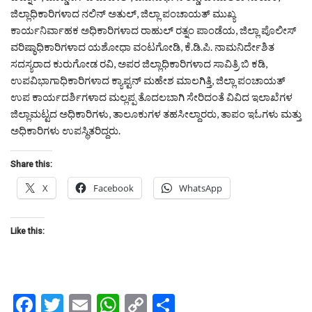
ಜಿಲ್ಲಾಧಿಕಾರಿಗಳಾದ ನಲಿನ್ ಅತುಲ್, ಜಿಲ್ಲಾ ಪಂಚಾಯತ್ ಮುಖ್ಯ
ಕಾರ್ಯನಿರ್ವಾಹಕ ಅಧಿಕಾರಿಗಳಾದ ರಾಹುಲ್ ರತ್ನಂ ಪಾಂಡೆಯ, ಜಿಲ್ಲಾ ಪೊಲೀಸ್
ವರಿಷ್ಠಾಧಿಕಾರಿಗಳಾದ ಯಶೋಧಾ ವಂಟಗೋಡಿ, ಕೆ.ಡಿ.ಪಿ. ನಾಮನಿರ್ದೇಶಿತ
ಸದಸ್ಯರಾದ ಕುರುಗೋಡ ರವಿ, ಅಪರ ಜಿಲ್ಲಾಧಿಕಾರಿಗಳಾದ ಸಾವಿತ್ರಿ ಬಿ ಕಡಿ,
ಉಪವಿಭಾಗಾಧಿಕಾರಿಗಳಾದ ಕ್ಯಾಪ್ಟನ್ ಮಹೇಶ ಮಾಲಗಿತ್ತಿ, ಜಿಲ್ಲಾ ಪಂಚಾಯತ್
ಉಪ ಕಾರ್ಯದರ್ಶಿಗಳಾದ ಮಲ್ಲಪ್ಪ ತೊದಲಬಾಗಿ ಸೇರಿದಂತೆ ವಿವಿದ ಇಲಾಖೆಗಳ
ಜಿಲ್ಲಾಮಟ್ಟದ ಅಧಿಕಾರಿಗಳು, ತಾಲೂಕುಗಳ ತಹಸೀಲ್ದಾರರು, ತಾಪಂ ಇಓಗಳು ಮತ್ತು
ಅಧಿಕಾರಿಗಳು ಉಪಸ್ಥಿತರಿದ್ದರು.
Share this:
X
Facebook
WhatsApp
Like this:
Facebook
Twitter
Email
WhatsApp
Copy
Share