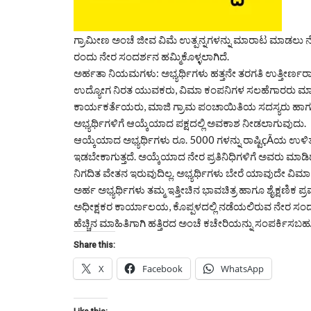
ಗ್ರಾಮೀಣ ಅಂಚೆ ಜೀವ ವಿಮೆ ಉತ್ಪನ್ನಗಳನ್ನು ಮಾರಾಟ ಮಾಡಲು ನೇರ ಪ್ರತ
ರಂದು ನೇರ ಸಂದರ್ಶನ ಹಮ್ಮಿಕೊಳ್ಳಲಾಗಿದೆ.
ಅರ್ಹತಾ ನಿಯಮಗಳು: ಅಭ್ಯರ್ಥಿಗಳು ಹತ್ತನೇ ತರಗತಿ ಉತ್ತೀರ್ಣರಾಗಿ
ಉದ್ಯೋಗ ನಿರತ ಯುವಕರು, ವಿಮಾ ಕಂಪನಿಗಳ ಸಲಹೆಗಾರರು ಮಾ
ಕಾರ್ಯಕರ್ತೆಯರು, ಮಾಜಿ ಗ್ರಾಮ ಪಂಚಾಯಿತಿಯ ಸದಸ್ಯರು ಹಾ
ಅಭ್ಯರ್ಥಿಗಳಿಗೆ ಆಯ್ಕೆಯಾದ ಪಕ್ಷದಲ್ಲಿ ಅವಕಾಶ ನೀಡಲಾಗುವುದು.
ಆಯ್ಕೆಯಾದ ಅಭ್ಯರ್ಥಿಗಳು ರೂ. 5000 ಗಳನ್ನು ರಾಷ್ಟಿçÃಯ ಉಳಿತ
ಇಡಬೇಕಾಗುತ್ತದೆ. ಅಯ್ಕೆಯಾದ ನೇರ ಪ್ರತಿನಿಧಿಗಳಿಗೆ ಅವರು ಮಾಡ
ನಿಗದಿತ ವೇತನ ಇರುವುದಿಲ್ಲ. ಅಭ್ಯರ್ಥಿಗಳು ಬೇರೆ ಯಾವುದೇ ವಿಮ
ಅರ್ಹ ಅಭ್ಯರ್ಥಿಗಳು ತಮ್ಮ ಇತ್ತೀಚಿನ ಭಾವಚಿತ್ರ ಹಾಗೂ ಶೈಕ್ಷಣಿಕ 
ಅಧೀಕ್ಷಕರ ಕಾರ್ಯಾಲಯ, ಕೊಪ್ಪಳದಲ್ಲಿ ನಡೆಯಲಿರುವ ನೇರ ಸಂದರ
ಹೆಚ್ಚಿನ ಮಾಹಿತಿಗಾಗಿ ಹತ್ತಿರದ ಅಂಚೆ ಕಚೇರಿಯನ್ನು ಸಂಪರ್ಕಿಸಬಹು
Share this:
X
Facebook
WhatsApp