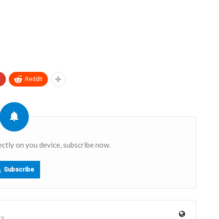
+
ReddIt
ectly on you device, subscribe now.
Subscribe
ts