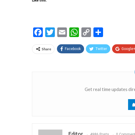
Like this:
Facebook
Twitter
Email
WhatsApp
Copy
Share
Link
Share
Facebook
Twitter
Google
Get real time updates dir
Editor
4986 Posts
0 Commen