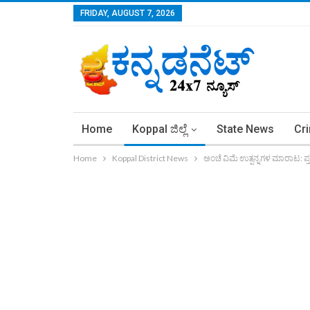
FRIDAY, AUGUST 7, 2026
Home
Koppal ಜಿಲ್ಲೆ
State News
Cr
Home
Koppal District News
ಅಂಚೆ ವಿಮೆ ಉತ್ಪನ್ನಗಳ ಮಾರಾಟ: ಪ್ರ