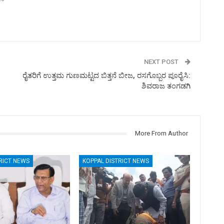
NEXT POST
ರೈತರಿಗೆ ಉತ್ತಮ ಗುಣಮಟ್ಟದ ಬಿತ್ತನೆ ಬೀಜ, ರಸಗೊಬ್ಬರ ಪೂರೈಸಿ:
ಶಿವರಾಜ ತಂಗಡಗಿ
More From Author
RICT NEWS
KOPPAL DISTRICT NEWS