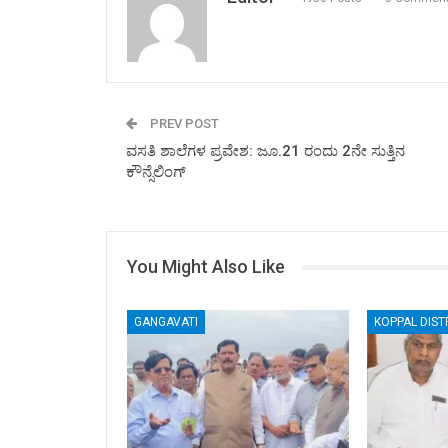
PREV POST
ವಸತಿ ಶಾಲೆಗಳ ಪ್ರವೇಶ: ಜೂ.21 ರಂದು 2ನೇ ಸುತ್ತಿನ
ಕೌನ್ಸೆಲಿಂಗ್
You Might Also Like
GANGAVATI
KOPPAL DIST