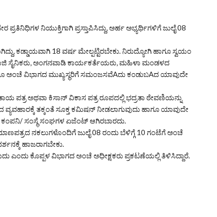
ಿನಿಧಿಗಳ ನಿಯುಕ್ತಿಗಾಗಿ ಪ್ರಸ್ತಾಪಿಸಿದ್ದು, ಅರ್ಹ ಅಭ್ಯರ್ಥಿಗಳಿಗೆ ಜುಲೈ 08
ದ್ದು, ಕಡ್ಡಾಯವಾಗಿ 18 ವರ್ಷ ಮೇಲ್ಪಟ್ಟಿರಬೇಕು. ನಿರುದ್ಯೋಗಿ ಹಾಗೂ ಸ್ವಯಂ
ಜಿ ಸೈನಿಕರು, ಅಂಗನವಾಡಿ ಕಾರ್ಯಕರ್ತೆಯರು, ಮಹಿಳಾ ಮಂಡಳದ
ಗೂ ಅಂಚೆ ವಿಭಾಗದ ಮುಖ್ಯಸ್ಥರಿಗೆ ಸಮಂಜಸವೆAದು ಕಂಡುಬAದ ಯಾವುದೇ
ಾಯ ಪತ್ರ ಅಥವಾ ಕಿಸಾನ್ ವಿಕಾಸ ಪತ್ರ ರೂಪದಲ್ಲಿ ಭದ್ರತಾ ಠೇವಣಿಯನ್ನು
ಿದ ವ್ಯವಹಾರಕ್ಕೆ ತಕ್ಕಂತೆ ಸೂಕ್ತ ಕಮಿಷನ್ ನೀಡಲಾಗುವುದು ಹಾಗೂ ಯಾವುದೇ
ಾ ಕಂಪನಿ/ ಸಂಸ್ಥೆ ಸಂಘಗಳ ಏಜೆಂಟ್ ಆಗಿರಬಾರದು.
ಪ್ರಮಾಣಪತ್ರದ ನಕಲುಗಳೊಂದಿಗೆ ಜುಲೈ 08 ರಂದು ಬೆಳಿಗ್ಗೆ 10 ಗಂಟೆಗೆ ಅಂಚೆ
್ಶನಕ್ಕೆ ಹಾಜರಾಗಬೇಕು.
ದು ಎಂದು ಕೊಪ್ಪಳ ವಿಭಾಗದ ಅಂಚೆ ಅಧೀಕ್ಷಕರು ಪ್ರಕಟಣೆಯಲ್ಲಿ ತಿಳಿಸಿದ್ದಾರೆ.