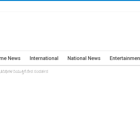
ime News
International
National News
Entertainmen
ತಿನಿಧಿಗಳ ನಿಯುಕ್ತಿಗೆ ನೇರ ಸಂದರ್ಶನ