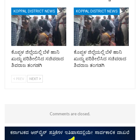
KOPPAL DISTRICT NEWS
KOPPAL DISTRICT NEWS
ಕೊಪ್ಫಳ ಜಿಲ್ಲೆಯಲ್ಲಿ ಬೆಳೆ ಹಾನಿ
ಕೊಪ್ಫಳ ಜಿಲ್ಲೆಯಲ್ಲಿ ಬೆಳೆ ಹಾನಿ
ಖುದ್ದು ಪರಿಶೀಲಿಸಿದ ಸಚಿವರಾದ
ಖುದ್ದು ಪರಿಶೀಲಿಸಿದ ಸಚಿವರಾದ
ಶಿವರಾಜ ತಂಗಡಗಿ
ಶಿವರಾಜ ತಂಗಡಗಿ
PREV
NEXT
Comments are closed.