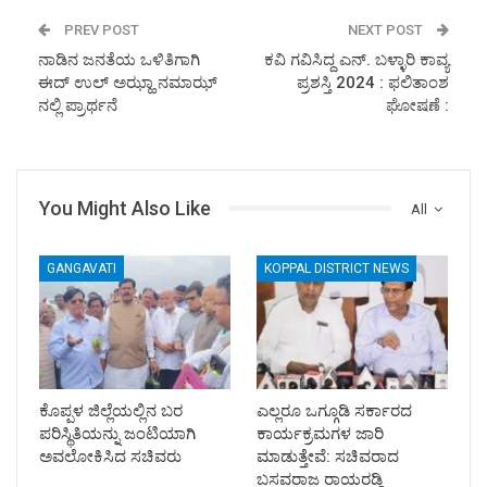
PREV POST
NEXT POST
ನಾಡಿನ ಜನತೆಯ ಒಳಿತಿಗಾಗಿ
ಕವಿ ಗವಿಸಿದ್ದ ಎನ್. ಬಳ್ಳಾರಿ ಕಾವ್ಯ
ಈದ್ ಉಲ್ ಅಝ್ಹಾ ನಮಾಝ್
ಪ್ರಶಸ್ತಿ 2024 : ಫಲಿತಾಂಶ
ನಲ್ಲಿ ಪ್ರಾರ್ಥನೆ
ಘೋಷಣೆ :
You Might Also Like
All
GANGAVATI
KOPPAL DISTRICT NEWS
ಕೊಪ್ಪಳ ಜಿಲ್ಲೆಯಲ್ಲಿನ ಬರ
ಎಲ್ಲರೂ ಒಗ್ಗೂಡಿ ಸರ್ಕಾರದ
ಪರಿಸ್ಥಿತಿಯನ್ನು ಜಂಟಿಯಾಗಿ
ಕಾರ್ಯಕ್ರಮಗಳ ಜಾರಿ
ಅವಲೋಕಿಸಿದ ಸಚಿವರು
ಮಾಡುತ್ತೇವೆ: ಸಚಿವರಾದ
ಬಸವರಾಜ ರಾಯರಡ್ಡಿ