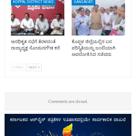
KOPPAL DISTRICT NEWS
GANGAVATI
ಅನಧಿಕೃತ ಸಭೆಗೆ ತೆರಳದಂತೆ
ಕೊಪ್ಪಳ ಜಿಲ್ಲೆಯಲ್ಲಿನ ಬರ
ರಾಜ್ಯಾಧ್ಯಕ್ಷ ಸೋಮನಗೌಡ ಕರೆ
ಪರಿಸ್ಥಿತಿಯನ್ನು ಜಂಟಿಯಾಗಿ
ಅವಲೋಕಿಸಿದ ಸಚಿವರು
PREV
NEXT
Comments are closed.