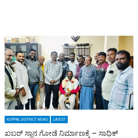
KOPPAL DISTRICT NEWS
LATEST
ಖಬರ್ ಸ್ಥಾನ ಗೋಡೆ ನಿರ್ಮಾಣಕ್ಕೆ – ಸಾಧಿಕ್