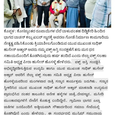
ಕೊಪ್ಪಳ : ಕೋಟ್ಯಾಂತರ ರೂಪಾಯಿಗಳ ಬೆಲೆ ಬಾಳುವಂತಹ ದಿಡ್ಡಿಕೇರಿ ಹಿಂದಿನ
ಭಾಗದ ಬಾಚನ್ ಕಲ್ಲು ಖಬರ್ ಸ್ಥಾನಕ್ಕೆ ಆವರಣ ಗೋಡೆ ನಿರ್ಮಾಣ ಕಾಮಗಾರಿಯ
ನೇತೃತ್ವ ವಹಿಸಿಕೊಂಡು ಕ್ರಿಯಾಶೀಲಗೊಂಡಿರುವ ಯುವ ಮುಖಂಡ ಸಾಧಿಕ್
ಹುಸೇನ್ ಅತ್ತಾರ್ ಅವರು ನಮ್ಮ ವಕ್ಫ್ ಆಸ್ತಿ ಸಂರಕ್ಷಣೆಗೆ ತನು ಮನ ಧನ
ಸಹಾಯದೊಂದಿಗೆ ತೊಡಗಿರುವುದು ಹರ್ಷ ತಂದಿದೆ ಎಂದು ಜಿಲ್ಲಾ ವಕ್ಫ್ ಸಲಹಾ
ಸಮಿತಿ ಅಧ್ಯಕ್ಷ ಪೀರಾ ಹುಸೇನ್ ಹೊಸಳ್ಳಿ ಹೇಳಿದರು.
ವಕ್ಫ್ ಆಸ್ತಿ ಸಂರಕ್ಷಿಸಿ
ಅಭಿವೃದ್ಧಿಪಡಿಸುತ್ತಿರುವ ಉದ್ಯಮಿ ಹಾಗೂ ಯುವ ಮುಖಂಡ ಸಾಧಿಕ್ ಹುಸೇನ್
ಅತ್ತಾರ್ ಅವರಿಗೆ ಜಿಲ್ಲಾ ವಕ್ಫ್ ಸಲಹಾ ಸಮಿತಿ ಅಧ್ಯಕ್ಷ ಪೀರಾ ಹುಸೇನ್
ಹೊಸಳ್ಳಿಯವರಿಂದ ಮಂಗಳವಾರ ರಾತ್ರಿ ಸನ್ಮಾನ ಕಾರ್ಯಕ್ರಮ ಜರುಗಿತು. ಸನ್ಮಾನ
ಸ್ವೀಕರಿಸಿದ ಯುವ ಮುಖಂಡ ಸಾಧಿಕ್ ಹುಸೇನ್ ಅತ್ತಾರ್ ಮಾತನಾಡಿ ಉದ್ಯಮದ
ಪ್ರಾರಂಭಿಸಿದ ನಂತರ ತಾಲೂಕಿನ ಅನೇಕ ಹಳ್ಳಿಗಳ ಜಾತ್ರೆ.ದೇವಸ್ಥಾನ. ಮಸೀದಿ
ಮುಂತಾದವುಗಳಿಗೆ ದೇಣಿಗೆ ಕೊಡುತ್ತ ಬಂದಿದ್ದೇನೆ. ಗ್ರಾಮೀಣ ಭಾಗದ ಎಲ್ಲಾ
ಜಾತಿಗಳ ಜನರೊಂದಿಗೆ ಆತ್ಮೀಯವಾಗಿ ಸೌಹಾರ್ದದಿಂದ ಸಮಾಜ ಸೇವೆಯಲ್ಲಿ
ತೊಡಗಿದ್ದೇನೆ ಎಂದು ಹೇಳಿದರು. ಈ ಸಂದರ್ಭದಲ್ಲಿ ಮುಸ್ಲಿಮ್ ಸಮುದಾಯ