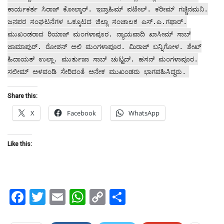
ಕಾರ್ಯಕರ್ತ ಸಿರಾಜ್ ಕೋಲ್ಕಾರ್. ಇಬ್ರಾಹಿಮ್ ಪಟೇಲ್. ಕರೀಮ್ ಗಚ್ಚಿನಮನಿ.
ಜನಪರ ಸಂಘಟನೆಗಳ ಒಕ್ಕೂಟದ ಜಿಲ್ಲಾ ಸಂಚಾಲಕ ಎಸ್.ಎ.ಗಫಾರ್.
ಮುಖಂಡರಾದ ರಿಯಾಜ್ ಮಂಗಳಾಪೂರ. ನ್ಯಾಯವಾದಿ ಖಾಸೀಮ್ ಸಾಬ್
ಜಾಮಾಪುರ್. ರೋಶನ್ ಅಲಿ ಮಂಗಳಾಪೂರ. ಮಿರಾಜ್ ಬನ್ನಿಗೋಳ. ಶೇಖ್
ಹಿದಾಯತ್ ಉಲ್ಲಾ. ಮುರ್ತುಜಾ ಸಾಬ್ ಚುಟ್ಟದ್. ಹಸನ್ ಮಂಗಳಾಪೂರ.
ಸಲೀಮ್ ಅಳವಂಡಿ ಸೇರಿದಂತೆ ಅನೇಕ ಮುಖಂಡರು ಭಾಗವಹಿಸಿದ್ದರು.
Share this:
X
Facebook
WhatsApp
Like this:
Facebook
Twitter
Email
WhatsApp
Copy
Share
Link