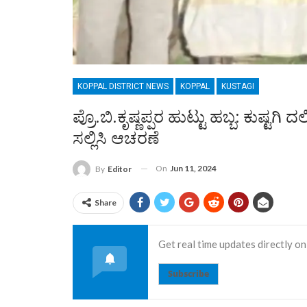
KOPPAL DISTRICT NEWS
KOPPAL
KUSTAGI
ಪ್ರೊ.ಬಿ.ಕೃಷ್ಣಪ್ಪರ ಹುಟ್ಟು ಹಬ್ಬ: ಕುಷ್ಟ
ಸಲ್ಲಿಸಿ ಆಚರಣೆ
On
Jun 11, 2024
By
Editor
Share
Get real time updates directly on
Subscribe