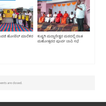
ಸಾವಜಿ ಹೋಟೆಲ್ ಮಾಲಿಕರ
ಕುಷ್ಟಗಿ ಮದ್ದಾನೇಶ್ವರ ಮಠದಲ್ಲಿ ರಜತ
ಮಹೋತ್ಸವದ ಪೂರ್ವ ಬಾವಿ ಸಭೆ
nts are closed.