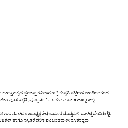
ರ ಹುಟ್ಟು ಹಬ್ಬದ ಪ್ರಯುಕ್ತ ರವಿವಾರ ರಾತ್ರಿ ಕುಷ್ಟಗಿ ಪಟ್ಟಣದ ಗಾಂಧೀ ನಗರದ
ಿಶೇಷ ಪೂಜೆ ಸಲ್ಲಿಸಿ, ಪುಷ್ಪಾರ್ಚನೆ ಮಾಡುವ ಮೂಲಕ ಹುಟ್ಟು ಹಬ್ಬ
ೀಲರ ಸಂಘದ ಉಪಾಧ್ಯಕ್ಷ ಶಿವುಕುಮಾರ ದೊಡ್ಡಮನಿ, ಬಾಳಪ್ಪ ಬೇವಿನಕಟ್ಟಿ,
ಿಜಕಲ್ ಹಾಗೂ ಇನ್ನಿತರೆ ದಲಿತ ಮುಖಂಡರು ಉಪಸ್ಥಿತರಿದ್ದರು.