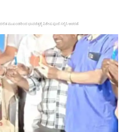
ಷ್ಟಗಿ ದಲಿತ ಮುಖಂಡರಿಂದ ಭಾವಚಿತ್ರಕ್ಕೆ ವಿಶೇಷ ಪೂಜೆ ಸಲ್ಲಿಸಿ ಆಚರಣೆ