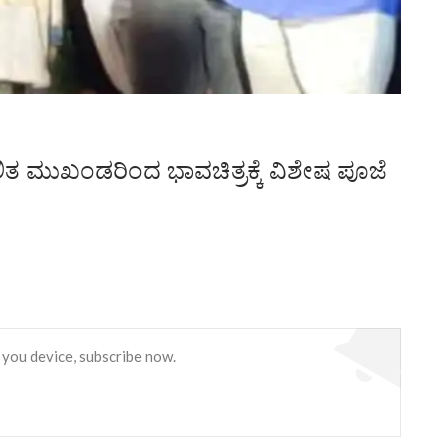
ಗಿ ದಲಿತ ಮುಖಂಡರಿಂದ ಭಾವಚಿತ್ರಕ್ಕೆ ವಿಶೇಷ ಪೂಜೆ
 you device, subscribe now.