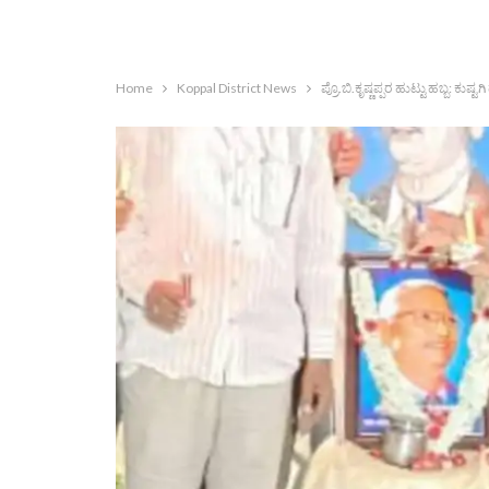
Home
Koppal District News
ಪ್ರೊ.ಬಿ.ಕೃಷ್ಣಪ್ಪರ ಹುಟ್ಟು ಹಬ್ಬ: ಕು