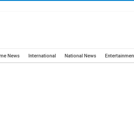
ime News
International
National News
Entertainmen