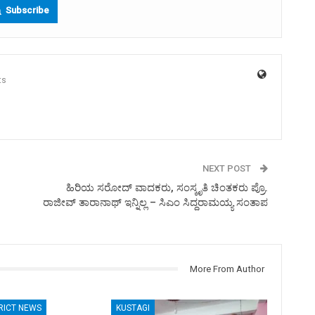
Subscribe
ts
NEXT POST
ಹಿರಿಯ ಸರೋದ್ ವಾದಕರು, ಸಂಸ್ಕೃತಿ ಚಿಂತಕರು ಪ್ರೊ.
ರಾಜೀವ್ ತಾರಾನಾಥ್ ಇನ್ನಿಲ್ಲ – ಸಿಎಂ ಸಿದ್ದರಾಮಯ್ಯ ಸಂತಾಪ
More From Author
RICT NEWS
KUSTAGI