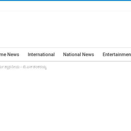
ime News
International
National News
Entertainmen
ಕಾರ್ಯ ಶ್ಲಾಘನೀಯ – ಟಿ.ಎಸ್ ಶಂಕರಯ್ಯ