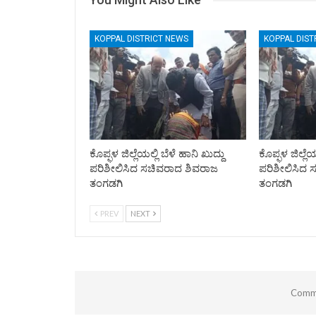
KOPPAL DISTRICT NEWS
KOPPAL DIST
ಕೊಪ್ಫಳ ಜಿಲ್ಲೆಯಲ್ಲಿ ಬೆಳೆ ಹಾನಿ ಖುದ್ದು
ಕೊಪ್ಫಳ ಜಿಲ್ಲೆಯ
ಪರಿಶೀಲಿಸಿದ ಸಚಿವರಾದ ಶಿವರಾಜ
ಪರಿಶೀಲಿಸಿದ 
ತಂಗಡಗಿ
ತಂಗಡಗಿ
PREV
NEXT
Comme