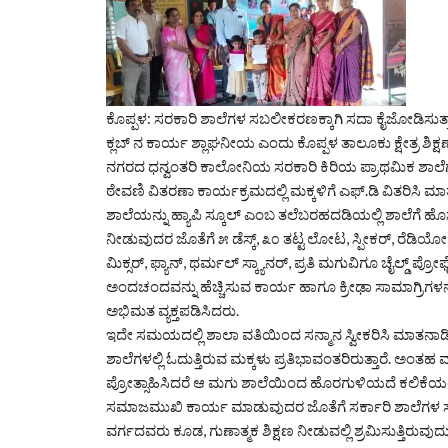
ಕೊಪ್ಪಳ: ಸರಕಾರಿ ಶಾಲೆಗಳ ಸಬಲೀಕರಣಕ್ಕಾಗಿ ಸದಾ ಕೈಜೋಡಿಸುತ್ತಾ ಗು
ಕ್ಲಬ್ ನ ಕಾರ್ಯ ಶ್ಲಾಘನೀಯ ಎಂದು ಕೊಪ್ಪಳ ತಾಲೂಕು ಕ್ಷೇತ್ರ ಶಿಕ್ಷ
ನಗರದ ಧನ್ವಂತರಿ ಕಾಲೋನಿಯ ಸರಕಾರಿ ಕಿರಿಯ ಪ್ರಾಥಮಿಕ ಶಾಲೆಗೆ
ಠೇವಣಿ ವಿತರಣಾ ಕಾರ್ಯಕ್ರಮದಲ್ಲಿ ಮಕ್ಕಳಿಗೆ ಎಫ್.ಡಿ ವಿತರಿಸಿ 
ಶಾಲೆಯನ್ನು ಹ್ಯಾಪಿ ಸ್ಕೂಲ್ ಎಂಬ ತಲೆಬರಹದಡಿಯಲ್ಲಿ ಶಾಲೆಗೆ ಹೊ
ನೀಡುವುದರ ಜೊತೆಗೆ ೫ ಡೆಸ್ಕ್, ೩೦ ತಟ್ಟ ಲೋಟ, ಸ್ಪೀಕರ್, ರೆಡಿಯೋ 
ಮಿಕ್ಸರ್, ಫ್ಯಾನ್, ಥರ್ಮಲ್ ಸ್ಕ್ಯಾನರ್, ಪ್ರತಿ ಮಗುವಿಗೂ ಚೈಲ್ಡ್ ಪ
ಅಂದಚಂದವನ್ನು ಹೆಚ್ಚಿಸುವ ಕಾರ್ಯ ಹಾಗೂ ಕ್ರೀಢಾ ಸಾಮಾಗ್ರಿ
ಅಭಿಮತ ವ್ಯಕ್ತಪಡಿಸಿದರು.
ಇದೇ ಸಮಯದಲ್ಲಿ ಶಾಲಾ ವತಿಯಿಂದ ಸನ್ಮಾನ ಸ್ವೀಕರಿಸಿ ಮಾತನಾಡಿದ ಇ
ಶಾಲೆಗಳಲ್ಲಿ ಓದುತ್ತಿರುವ ಮಕ್ಕಳು ಪ್ರತಿಭಾವಂತರಿರುತ್ತಾರೆ. ಅಂತ
ಪ್ರೋತ್ಸಾಹಿಸಿದರೆ ಆ ಮಗು ಶಾಲೆಯಿಂದ ಹೊರಗುಳಿಯದೆ ಕಲಿಕೆಯಲ್ಲಿ ಉತ್
ಸಮಾಜಮುಖಿ ಕಾರ್ಯ ಮಾಡುವುದರ ಜೊತೆಗೆ ಸರ್ಕಾರಿ ಶಾಲೆಗಳ ಸಬಲೀಕ
ವರ್ಗದವರು ಕೂಡ, ಗುಣಾತ್ಮಕ ಶಿಕ್ಷಣ ನೀಡುವಲ್ಲಿ ಶ್ರಮಿಸುತ್ತಿರು