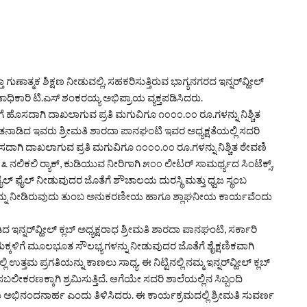
ಣಾತ್ಮಕ ಶಿಕ್ಷಣ ನೀಡುವಲ್ಲಿ, ಸಹಕರಿಸುತ್ತಿರುವ ಭಾಗ್ಯನಗರದ ಇನ್ನರ್‌ವ್ಹೀಲ್
ಣಾಧಿಕಾರಿ ಟಿ.ಎಸ್ ಶಂಕರಯ್ಯ ಅಭಿಪ್ರಾಯ ವ್ಯಕ್ತಪಡಿಸಿದರು.
 ಹೊಸದಾಗಿ ದಾಖಲಾಗುವ ಪ್ರತಿ ಮಗುವಿಗೂ ೧೦೦೦.೦೦ ರೂ.ಗಳನ್ನು ನಿಶ್ಚಿತ
ಮಾತನಾಡಿದ ಇವರು ಶ್ರೀಮತಿ ಶಾರದಾ ಪಾನಘಂಟಿ ಇವರ ಅಧ್ಯಕ್ಷತೆಯಲ್ಲಿ ಸದರಿ
ಸದಾಗಿ ದಾಖಲಾಗುವ ಪ್ರತಿ ಮಗುವಿಗೂ ೧೦೦೦.೦೦ ರೂ.ಗಳನ್ನು ನಿಶ್ಚಿತ ಠೇವಣಿ
೩ ನಲಿಕಲಿ ರ್‍ಯಾಕ್, ಕುಡಿಯುವ ನೀರಿಗಾಗಿ ೫೦೦ ಲೀಟರ್ ಸಾಮರ್ಥ್ಯದ ಸಿಂಟೆಕ್ಸ್,
್ರೋಫೈಲ್ ಫೈಲ್ ನೀಡುವುದರ ಜೊತೆಗೆ ಶೌಚಾಲಯ ದುರಸ್ಥಿ ಮತ್ತು ಧ್ವಜ ಸ್ಥಂಬ
ಗಳನ್ನು ನೀಡಿರುವುದು ತುಂಬ ಅನುಕರಣೀಯ ಹಾಗೂ ಶ್ಲಾಘನೀಯ ಕಾರ್ಯವೆಂದು
ನ್ನರ್‌ವ್ಹೀಲ್ ಕ್ಲಬ್ ಅಧ್ಯಕ್ಷರಾಧ ಶ್ರೀಮತಿ ಶಾರದಾ ಪಾನಘಂಟಿ, ಸರ್ಕಾರಿ
ಹ ಮಕ್ಕಳಿಗೆ ಮೂಲಭೂತ ಸೌಲಭ್ಯಗಳನ್ನು ನೀಡುವುದರ ಜೊತೆಗೆ ಶೈಕ್ಷಣಿಕವಾಗಿ
ತಮ ಪ್ರಗತಿಯನ್ನು ಕಾಣಲು ಸಾಧ್ಯ. ಈ ನಿಟ್ಟಿನಲ್ಲಿ ನಮ್ಮ ಇನ್ನರ್‌ವ್ಹೀಲ್ ಕ್ಲಬ್
ರಣಕ್ಕಾಗಿ ಶ್ರಮಿಸುತ್ತಿದೆ. ಆಗೆಯೇ ಸದರಿ ಶಾಲೆಯಲ್ಲಿನ ಸಿಬ್ಬಂದಿ
ವುದು ಅಭಿನಂದನಾರ್ಹ ಎಂದು ತಿಳಿಸಿದರು. ಈ ಕಾರ್ಯಕ್ರಮದಲ್ಲಿ ಶ್ರೀಮತಿ ಸುವರ್ಣ