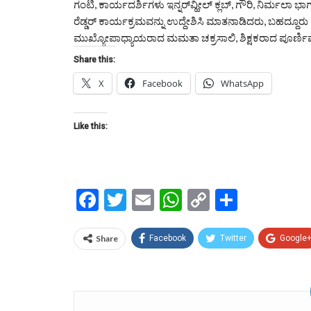
ಗಂಟಿ, ಕಾರ್ಯದರ್ಶಿಗಳು ಇನ್ನರ್‌ವ್ಹೀಲ್ ಕ್ಲಬ್, ಗೌರಿ, ನಿರ್ಮಲಾ ಭ
ರೆಡ್ಡರ್ ಕಾರ್ಯಕ್ರಮವನ್ನು ಉದ್ದೇಶಿಸಿ ಮಾತನಾಡಿದರು, ಬಹದ್ದೂರು ಕ
ಮುಖ್ಯೋಪಾಧ್ಯಾಯರಾದ ಮಮತಾ ಚಕ್ರಸಾಲಿ, ಶಿಕ್ಷಕರಾದ ಪೂರ್ಣಿಮ
Share this:
X
Facebook
WhatsApp
Like this:
Facebook
Twitter
Email
WhatsApp
Copy
Share
Link
Share
Facebook
Twitter
Google