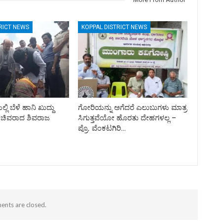
RICT NEWS
KOPPAL DISTRICT NEWS
ಲ್ಲಿ ಬೆಳೆ ಹಾನಿ ಖುದ್ದು
ಗೋರಿಯನ್ನು ಅಗೆದರೆ ಎಲುಬುಗಳು ಮಾತ್ರ
ಸಚಿವರಾದ ಶಿವರಾಜ
ಸಿಗುತ್ತವೆಯೋ ಹೊರತು ದೇಹಗಳಲ್ಲ –
ಪ್ರೊ. ವೆಂಕಟಗಿರಿ…
nts are closed.