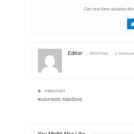
Get real time updates dir
Editor
4984 Posts
0 Commen
PREV POST
ಕಾರ್ಯಗಾರದ ಸಮಾರೋಪ
You Might Also Like