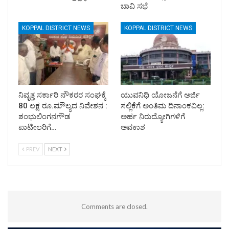
ಬಾವಿ ಸಭೆ
KOPPAL DISTRICT NEWS
KOPPAL DISTRICT NEWS
ನಿವೃತ್ತ ಸರ್ಕಾರಿ ನೌಕರರ ಸಂಘಕ್ಕೆ
ಯುವನಿಧಿ ಯೋಜನೆಗೆ ಅರ್ಜಿ
80 ಲಕ್ಷ ರೂ.ಮೌಲ್ಯದ ನಿವೇಶನ :
ಸಲ್ಲಿಕೆಗೆ ಅಂತಿಮ ದಿನಾಂಕವಿಲ್ಲ:
ಶಂಭುಲಿಂಗನಗೌಡ
ಅರ್ಹ ನಿರುದ್ಯೋಗಿಗಳಿಗೆ
ಪಾಟೀಲರಿಗೆ…
ಅವಕಾಶ
PREV
NEXT
Comments are closed.