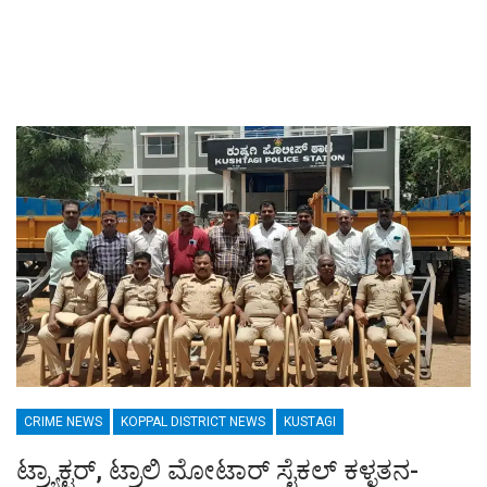
CRIME NEWS
KOPPAL DISTRICT NEWS
KUSTAGI
ಟ್ರ್ಯಾಕ್ಟರ್, ಟ್ರಾಲಿ ಮೋಟಾರ್ ಸೈಕಲ್ ಕಳ್ಳತನ-