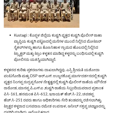
Kustagi : ಕೊಪ್ಪಳ ಜಿಲ್ಲೆಯ ಕುಷ್ಟಗಿ ವೃತ್ತದ ಕುಷ್ಟಗಿ ಪೊಲೀಸ್ ಠಾಣಾ
ವ್ಯಾಪ್ತಿಯ ಕುಷ್ಟಗಿ ಪಟ್ಟಣದಲ್ಲಿ ಮನೆಗಳ ಮುಂದೆ ನಿಲ್ಲಿಸಿದ ಮೋಟಾರ್
ಸೈಕಲ್‌ಗಳನ್ನು ಹಾಗೂ ತೊಣಸಿಹಾಳ ಗ್ರಾಮದ ಹೊಲದಲ್ಲಿ ನಿಲ್ಲಿಸಿದ
ಟ್ರ್ಯಾಕ್ಟರ್ ಮತ್ತು ಟ್ರಾಂ ಕಳ್ಳತನ ಮಾಡಿದ್ದ ಕಳ್ಳರನ್ನು ಬಂಧಿಸುವಲ್ಲಿ ಕುಷ್ಟಗಿ
ಪೋಲಿಸರು ಯಶಸ್ವಿಯಾಗಿದ್ದಾರೆ.
ಕಳ್ಳತನದ ಕುರಿತು ಪ್ರಕರಣಗಳು ದಾಖಲಾಗಿದ್ದವು. ಎಸ್ಪಿ ಶ್ರೀಮತಿ ಯಶೋದಾ
ವಂಟಗೋಡಿ ಮತ್ತು DSP ಆರ್.ಎಸ್. ಉಜ್ಜನಕೊಪ್ಪ ಮಾರ್ಗದರ್ಶನದಲ್ಲಿ ಕುಷ್ಟಗಿ
ವೃತ್ತದ ನಿಂಗಪ್ಪ ರುದ್ರಪ್ಪಗೋಳ ನೇತೃತ್ವದಲ್ಲಿ ಕುಷ್ಟಗಿ ಪೊಲೀಸ್ ಠಾಣೆಯ ಮೌನೇಶ
ರಾಠೋಡ, ಮಾನಪ್ಪ ಪಿ.ಎಸ್.ಐ ,ಕುಷ್ಟಗಿ ಠಾಣೆಯ ಸಿಬ್ಬಂದಿಯವರಾದ ಪ್ರಶಾಂತ
ಪಿಸಿ-161, ಹನಮಂತ ಪಿಸಿ-612, ಇನಾಯತ್ ಹೆಚ್.ಸಿ-22, ಚವಡಪ್ಪ
ಹೆಚ್.ಸಿ-251 ರವರು ಹಾಗೂ ಅಧಿಕಾರಿಗಳು ಸೇರಿ ತಂಡವನ್ನು ರಚಿಸಲಾಗಿತ್ತು‌.
ಟ್ರಾಕ್ಟರ ಕಳ್ಳರಾದ ಬಸವರಾಜ ರಮೇಶ ಉಪನಾಳ, ಅನೀಲ್ ಸಕ್ರಪ್ಪ ಚವ್ಹಾಣರನ್ನು
ದಸ್ತಗಿರಿ ಮಾಡಿದ್ದು, ಆರೋಪಿತರಾದ