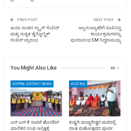
PREV POST
NEXT POST
ಇಂದು ನೂತನ ಸ್ಕ್ಯಾನ್ ಸೆಂಟರ್
ಅಲ್ಪಸಂಖ್ಯಾತರಿಗೆ ರೂಪಿಸಿದ್ದ
ಮತ್ತು ಸುಶೃತ ಡೈಗ್ನೋಸ್ಟಿಕ್
ಕಾರ್ಯಕ್ರಮಗಳನ್ನು
ಸೆಂಟರ್ ಪ್ರಾರಂಭ
ಪುನರಾರಂಭ:CM ಸಿದ್ದರಾಮಯ್ಯ
You Might Also Like
All
KOPPAL DISTRICT NEWS
KUSTAGI
ಎಸ್ ಎಸ್ ಕೆ ಸಾವಜಿ ಹೋಟೆಲ್
ಕುಷ್ಟಗಿ ಮದ್ದಾನೇಶ್ವರ ಮಠದಲ್ಲಿ
ಮಾಲಿಕರ ಸಂಘ ಅಸ್ತಿತ್ವಕ್ಕೆ
ರಜತ ಮಹೋತ್ಸವದ ಪೂರ್ವ