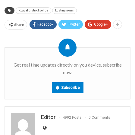
Link
Koppal district police
kustagi news
Share
Facebook
Twitter
Google+
Get real time updates directly on you device, subscribe
now.
Subscribe
Editor
4992 Posts
0 Comments