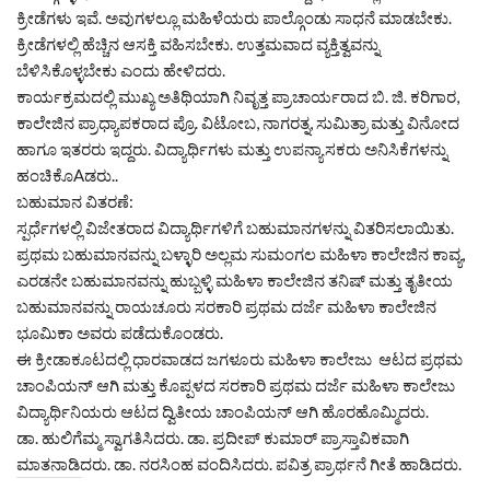
ಕ್ರೀಡೆಗಳು ಇವೆ. ಅವುಗಳಲ್ಲೂ ಮಹಿಳೆಯರು ಪಾಲ್ಗೊಂಡು ಸಾಧನೆ ಮಾಡಬೇಕು.
ಕ್ರೀಡೆಗಳಲ್ಲಿ ಹೆಚ್ಚಿನ ಆಸಕ್ತಿ ವಹಿಸಬೇಕು. ಉತ್ತಮವಾದ ವ್ಯಕ್ತಿತ್ವವನ್ನು
ಬೆಳಿಸಿಕೊಳ್ಳಬೇಕು ಎಂದು ಹೇಳಿದರು.
ಕಾರ್ಯಕ್ರಮದಲ್ಲಿ ಮುಖ್ಯ ಅತಿಥಿಯಾಗಿ ನಿವೃತ್ತ ಪ್ರಾಚಾರ್ಯರಾದ ಬಿ. ಜಿ. ಕರಿಗಾರ,
ಕಾಲೇಜಿನ ಪ್ರಾಧ್ಯಾಪಕರಾದ ಪ್ರೊ. ವಿಟೋಬ, ನಾಗರತ್ನ, ಸುಮಿತ್ರಾ ಮತ್ತು ವಿನೋದ
ಹಾಗೂ ಇತರರು ಇದ್ದರು. ವಿದ್ಯಾರ್ಥಿಗಳು ಮತ್ತು ಉಪನ್ಯಾಸಕರು ಅನಿಸಿಕೆಗಳನ್ನು
ಹಂಚಿಕೊAಡರು..
ಬಹುಮಾನ ವಿತರಣೆ:
ಸ್ಪರ್ಧೆಗಳಲ್ಲಿ ವಿಜೇತರಾದ ವಿದ್ಯಾರ್ಥಿಗಳಿಗೆ ಬಹುಮಾನಗಳನ್ನು ವಿತರಿಸಲಾಯಿತು.
ಪ್ರಥಮ ಬಹುಮಾನವನ್ನು ಬಳ್ಳಾರಿ ಅಲ್ಲಮ ಸುಮಂಗಲ ಮಹಿಳಾ ಕಾಲೇಜಿನ ಕಾವ್ಯ,
ಎರಡನೇ ಬಹುಮಾನವನ್ನು ಹುಬ್ಬಳ್ಳಿ ಮಹಿಳಾ ಕಾಲೇಜಿನ ತನಿಷ್ ಮತ್ತು ತೃತೀಯ
ಬಹುಮಾನವನ್ನು ರಾಯಚೂರು ಸರಕಾರಿ ಪ್ರಥಮ ದರ್ಜೆ ಮಹಿಳಾ ಕಾಲೇಜಿನ
ಭೂಮಿಕಾ ಅವರು ಪಡೆದುಕೊಂಡರು.
ಈ ಕ್ರೀಡಾಕೂಟದಲ್ಲಿ ಧಾರವಾಡದ ಜಗಳೂರು ಮಹಿಳಾ ಕಾಲೇಜು ಆಟದ ಪ್ರಥಮ
ಚಾಂಪಿಯನ್ ಆಗಿ ಮತ್ತು ಕೊಪ್ಪಳದ ಸರಕಾರಿ ಪ್ರಥಮ ದರ್ಜೆ ಮಹಿಳಾ ಕಾಲೇಜು
ವಿದ್ಯಾರ್ಥಿನಿಯರು ಆಟದ ದ್ವಿತೀಯ ಚಾಂಪಿಯನ್ ಆಗಿ ಹೊರಹೊಮ್ಮಿದರು.
ಡಾ. ಹುಲಿಗೆಮ್ಮ ಸ್ವಾಗತಿಸಿದರು. ಡಾ. ಪ್ರದೀಪ್ ಕುಮಾರ್ ಪ್ರಾಸ್ತಾವಿಕವಾಗಿ
ಮಾತನಾಡಿದರು. ಡಾ. ನರಸಿಂಹ ವಂದಿಸಿದರು. ಪವಿತ್ರ ಪ್ರಾರ್ಥನೆ ಗೀತೆ ಹಾಡಿದರು.