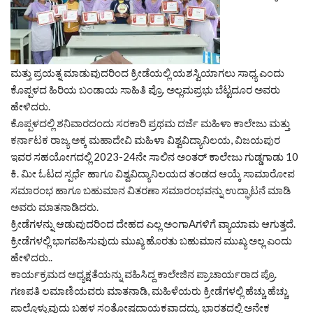
ಮತ್ತು ಪ್ರಯತ್ನ ಮಾಡುವುದರಿಂದ ಕ್ರೀಡೆಯಲ್ಲಿ ಯಶಸ್ವಿಯಾಗಲು ಸಾಧ್ಯ ಎಂದು
ಕೊಪ್ಪಳದ ಹಿರಿಯ ಬಂಡಾಯ ಸಾಹಿತಿ ಪ್ರೊ. ಅಲ್ಲಮಪ್ರಭು ಬೆಟ್ಟದೂರ ಅವರು
ಹೇಳಿದರು.
ಕೊಪ್ಪಳದಲ್ಲಿ ಶನಿವಾರದಂದು ಸರಕಾರಿ ಪ್ರಥಮ ದರ್ಜೆ ಮಹಿಳಾ ಕಾಲೇಜು ಮತ್ತು
ಕರ್ನಾಟಕ ರಾಜ್ಯ ಅಕ್ಕ ಮಹಾದೇವಿ ಮಹಿಳಾ ವಿಶ್ವವಿದ್ಯಾನಿಲಯ, ವಿಜಯಪುರ
ಇವರ ಸಹಯೋಗದಲ್ಲಿ 2023-24ನೇ ಸಾಲಿನ ಅಂತರ್ ಕಾಲೇಜು ಗುಡ್ಡಗಾಡು 10
ಕಿ. ಮೀ ಓಟದ ಸ್ಪರ್ಧೆ ಹಾಗೂ ವಿಶ್ವವಿದ್ಯಾನಿಲಯದ ತಂಡದ ಆಯ್ಕೆ ಸಾಮಾರೋಪ
ಸಮಾರಂಭ ಹಾಗೂ ಬಹುಮಾನ ವಿತರಣಾ ಸಮಾರಂಭವನ್ನು ಉದ್ಘಾಟನೆ ಮಾಡಿ
ಅವರು ಮಾತನಾಡಿದರು.
ಕ್ರೀಡೆಗಳನ್ನು ಆಡುವುದರಿಂದ ದೇಹದ ಎಲ್ಲ ಅಂಗಾAಗಳಿಗೆ ವ್ಯಾಯಾಮ ಆಗುತ್ತದೆ.
ಕ್ರೀಡೆಗಳಲ್ಲಿ ಭಾಗವಹಿಸುವುದು ಮುಖ್ಯ ಹೊರತು ಬಹುಮಾನ ಮುಖ್ಯ ಅಲ್ಲ ಎಂದು
ಹೇಳಿದರು..
ಕಾರ್ಯಕ್ರಮದ ಅಧ್ಯಕ್ಷತೆಯನ್ನು ವಹಿಸಿದ್ದ ಕಾಲೇಜಿನ ಪ್ರಾಚಾರ್ಯರಾದ ಪ್ರೊ.
ಗಣಪತಿ ಲಮಾಣಿಯವರು ಮಾತನಾಡಿ, ಮಹಿಳೆಯರು ಕ್ರೀಡೆಗಳಲ್ಲಿ ಹೆಚ್ಚು ಹೆಚ್ಚು
ಪಾಲ್ಗೊಳ್ಳುವುದು ಬಹಳ ಸಂತೋಷದಾಯಕವಾದದ್ದು. ಭಾರತದಲ್ಲಿ ಅನೇಕ