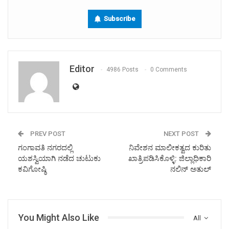
Subscribe
Editor
4986 Posts
0 Comments
PREV POST
NEXT POST
ಗಂಗಾವತಿ ನಗರದಲ್ಲಿ
ನಿವೇಶನ ಮಾಲೀಕತ್ವದ ಕುರಿತು
ಯಶಸ್ವಿಯಾಗಿ ನಡೆದ ಚುಟುಕು
ಖಾತ್ರಿಪಡಿಸಿಕೊಳ್ಳಿ: ಜಿಲ್ಲಾಧಿಕಾರಿ
ಕವಿಗೋಷ್ಠಿ
ನಲಿನ್ ಅತುಲ್
You Might Also Like
All