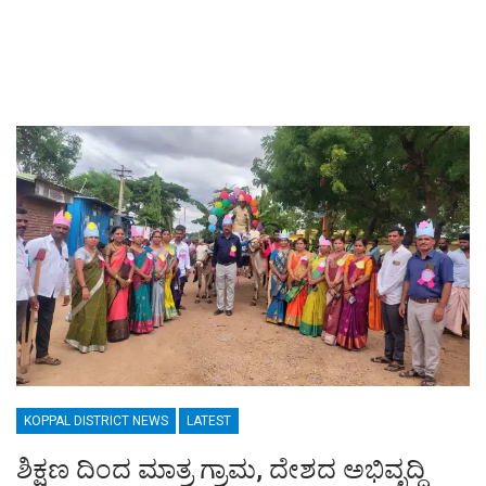
KOPPAL DISTRICT NEWS
LATEST
ಶಿಕ್ಷಣ ದಿಂದ ಮಾತ್ರ ಗ್ರಾಮ, ದೇಶದ ಅಭಿವೃದ್ಧಿ