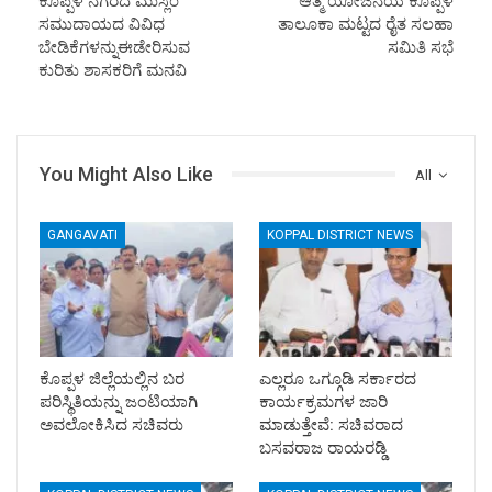
ಕೊಪ್ಪಳ ನಗರದ ಮುಸ್ಲಿಂ
ಆತ್ಮ ಯೋಜನೆಯ ಕೊಪ್ಪಳ
ಸಮುದಾಯದ ವಿವಿಧ
ತಾಲೂಕಾ ಮಟ್ಟದ ರೈತ ಸಲಹಾ
ಬೇಡಿಕೆಗಳನ್ನುಈಡೇರಿಸುವ
ಸಮಿತಿ ಸಭೆ
ಕುರಿತು ಶಾಸಕರಿಗೆ ಮನವಿ
You Might Also Like
All
GANGAVATI
KOPPAL DISTRICT NEWS
ಕೊಪ್ಪಳ ಜಿಲ್ಲೆಯಲ್ಲಿನ ಬರ
ಎಲ್ಲರೂ ಒಗ್ಗೂಡಿ ಸರ್ಕಾರದ
ಪರಿಸ್ಥಿತಿಯನ್ನು ಜಂಟಿಯಾಗಿ
ಕಾರ್ಯಕ್ರಮಗಳ ಜಾರಿ
ಅವಲೋಕಿಸಿದ ಸಚಿವರು
ಮಾಡುತ್ತೇವೆ: ಸಚಿವರಾದ
ಬಸವರಾಜ ರಾಯರಡ್ಡಿ