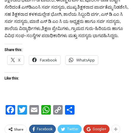
ಸೇರಿದಂತೆ ಎಸ್‌ಡಿಎಂಸಿ ಸರ್ವ ಸದಸ್ಯರು, ಮುಖ್ಯ ಶಿಕ್ಷಕರಾದ ಪಾರ್ವತೆಮ್ಮ ನಿಡಶೇಸಿ,
ಸಹ ಶಿಕ್ಷಕರಾದ ಕಳಕಮಲ್ಲೇಶ ಭೋಗಿ, ಶಾಲೆಯ ಸಿಬ್ಬಂದಿ ವರ್ಗ, ಎಸ್ ಡಿ ಎಂ ಸಿ
ಸರ್ವ ಸದಸ್ಯರು, ಮಾಜಿ ಎಸ್ ಡಿ ಎಂ ಸಿ ಯ ಅಧ್ಯಕ್ಷರು ಹಾಗೂ ಸರ್ವ ಸದಸ್ಯರು,
ಶಾಲೆಯ ವಿದ್ಯಾರ್ಥಿಗಳು,ಶಿಕ್ಷಣ ಪ್ರೇಮಿಗಳು, ಗ್ರಾಮದ ಗುರು-ಹಿರಿಯರು ಹಾಗೂ
ವಿವಿಧ ಸಂಘ-ಸಂಸ್ಥೆಗಳ ಪದಾಧಿಕಾರಿಗಳು ಮತ್ತು ಸದಸ್ಯರು ಭಾಗವಹಿಸಿದ್ದರು.
Share this:
X
Facebook
WhatsApp
Like this:
Facebook
Twitter
Email
WhatsApp
Copy
Share
Link
Share
Facebook
Twitter
Google+