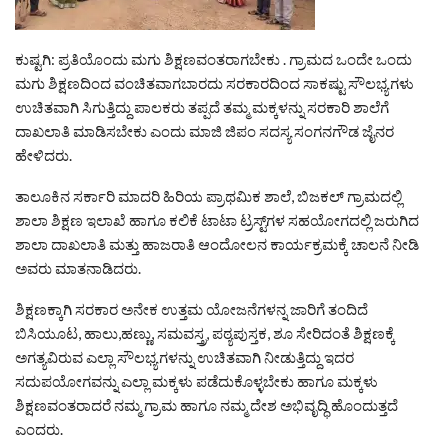
ಕುಷ್ಟಗಿ: ಪ್ರತಿಯೊಂದು ಮಗು ಶಿಕ್ಷಣವಂತರಾಗಬೇಕು . ಗ್ರಾಮದ ಒಂದೇ ಒಂದು
ಮಗು ಶಿಕ್ಷಣದಿಂದ ವಂಚಿತವಾಗಬಾರದು ಸರಕಾರದಿಂದ ಸಾಕಷ್ಟು ಸೌಲಭ್ಯಗಳು
ಉಚಿತವಾಗಿ ಸಿಗುತ್ತಿದ್ದು ಪಾಲಕರು ತಪ್ಪದೆ ತಮ್ಮ ಮಕ್ಕಳನ್ನು ಸರಕಾರಿ ಶಾಲೆಗೆ
ದಾಖಲಾತಿ ಮಾಡಿಸಬೇಕು ಎಂದು ಮಾಜಿ ಜಿಪಂ ಸದಸ್ಯ ಸಂಗನಗೌಡ ಜೈನರ
ಹೇಳಿದರು.
ತಾಲೂಕಿನ ಸರ್ಕಾರಿ ಮಾದರಿ ಹಿರಿಯ ಪ್ರಾಥಮಿಕ ಶಾಲೆ, ಬಿಜಕಲ್ ಗ್ರಾಮದಲ್ಲಿ
ಶಾಲಾ ಶಿಕ್ಷಣ ಇಲಾಖೆ ಹಾಗೂ ಕಲಿಕೆ ಟಾಟಾ ಟ್ರಸ್ಟ್‌ಗಳ ಸಹಯೋಗದಲ್ಲಿ ಜರುಗಿದ
ಶಾಲಾ ದಾಖಲಾತಿ ಮತ್ತು ಹಾಜರಾತಿ ಆಂದೋಲನ ಕಾರ್ಯಕ್ರಮಕ್ಕೆ ಚಾಲನೆ ನೀಡಿ
ಅವರು ಮಾತನಾಡಿದರು.
ಶಿಕ್ಷಣಕ್ಕಾಗಿ ಸರಕಾರ ಅನೇಕ ಉತ್ತಮ ಯೋಜನೆಗಳನ್ನ ಜಾರಿಗೆ ತಂದಿದೆ
ಬಿಸಿಯೂಟ, ಹಾಲು,ಹಣ್ಣು, ಸಮವಸ್ತ್ರ, ಪಠ್ಯಪುಸ್ತಕ, ಶೂ ಸೇರಿದಂತೆ ಶಿಕ್ಷಣಕ್ಕೆ
ಅಗತ್ಯವಿರುವ ಎಲ್ಲಾ ಸೌಲಭ್ಯಗಳನ್ನು ಉಚಿತವಾಗಿ ನೀಡುತ್ತಿದ್ದು ಇದರ
ಸದುಪಯೋಗವನ್ನು ಎಲ್ಲಾ ಮಕ್ಕಳು ಪಡೆದುಕೊಳ್ಳಬೇಕು ಹಾಗೂ ಮಕ್ಕಳು
ಶಿಕ್ಷಣವಂತರಾದರೆ ನಮ್ಮ ಗ್ರಾಮ ಹಾಗೂ ನಮ್ಮ ದೇಶ ಅಭಿವೃದ್ಧಿ ಹೊಂದುತ್ತದೆ
ಎಂದರು.