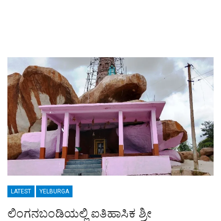
LATEST
YELBURGA
ಲಿಂಗನಬಂಡಿಯಲ್ಲಿ ಐತಿಹಾಸಿಕ ಶ್ರೀ