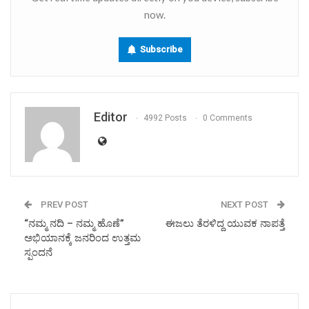
now.
Subscribe
Editor
4992 Posts
0 Comments
PREV POST
NEXT POST
“ನಮ್ಮ ನದಿ – ನಮ್ಮ ಹೊಣೆ”
ಈಜಲು ತೆರಳಿದ್ದ ಯುವಕ ನಾಪತ್ತೆ
ಅಭಿಯಾನಕ್ಕೆ ಜನರಿಂದ ಉತ್ತಮ
ಸ್ಪಂದನೆ