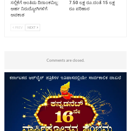
ಸಲ್ಲಿಕೆಗೆ ಅಂತಿಮ ದಿನಾಂಕವಿಲ್ಲ:
7.50 ಲಕ್ಷ ರೂ.ದಂತೆ 15 ಲಕ್ಷ
ಅರ್ಹ ನಿರುದ್ಯೋಗಿಗಳಿಗೆ
ರೂ ಪರಿಹಾರ
ಅವಕಾಶ
PREV
NEXT
Comments are closed.