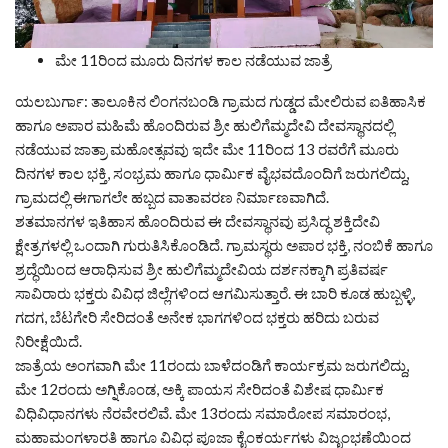
ಮೇ 11ರಿಂದ ಮೂರು ದಿನಗಳ ಕಾಲ ನಡೆಯುವ ಜಾತ್ರೆ
ಯಲಬುರ್ಗಾ: ತಾಲೂಕಿನ ಲಿಂಗನಬಂಡಿ ಗ್ರಾಮದ ಗುಡ್ಡದ ಮೇಲಿರುವ ಐತಿಹಾಸಿಕ
ಹಾಗೂ ಅಪಾರ ಮಹಿಮೆ ಹೊಂದಿರುವ ಶ್ರೀ ಹುಲಿಗೆಮ್ಮದೇವಿ ದೇವಸ್ಥಾನದಲ್ಲಿ
ನಡೆಯುವ ಜಾತ್ರಾ ಮಹೋತ್ಸವವು ಇದೇ ಮೇ 11ರಿಂದ 13 ರವರೆಗೆ ಮೂರು
ದಿನಗಳ ಕಾಲ ಭಕ್ತಿ, ಸಂಭ್ರಮ ಹಾಗೂ ಧಾರ್ಮಿಕ ವೈಭವದೊಂದಿಗೆ ಜರುಗಲಿದ್ದು,
ಗ್ರಾಮದಲ್ಲಿ ಈಗಾಗಲೇ ಹಬ್ಬದ ವಾತಾವರಣ ನಿರ್ಮಾಣವಾಗಿದೆ.
ಶತಮಾನಗಳ ಇತಿಹಾಸ ಹೊಂದಿರುವ ಈ ದೇವಸ್ಥಾನವು ಪ್ರಸಿದ್ಧ ಶಕ್ತಿದೇವಿ
ಕ್ಷೇತ್ರಗಳಲ್ಲಿ ಒಂದಾಗಿ ಗುರುತಿಸಿಕೊಂಡಿದೆ. ಗ್ರಾಮಸ್ಥರು ಅಪಾರ ಭಕ್ತಿ, ನಂಬಿಕೆ ಹಾಗೂ
ಶ್ರದ್ಧೆಯಿಂದ ಆರಾಧಿಸುವ ಶ್ರೀ ಹುಲಿಗೆಮ್ಮದೇವಿಯ ದರ್ಶನಕ್ಕಾಗಿ ಪ್ರತಿವರ್ಷ
ಸಾವಿರಾರು ಭಕ್ತರು ವಿವಿಧ ಜಿಲ್ಲೆಗಳಿಂದ ಆಗಮಿಸುತ್ತಾರೆ. ಈ ಬಾರಿ ಕೂಡ ಹುಬ್ಬಳ್ಳಿ,
ಗದಗ, ಬೆಟಗೇರಿ ಸೇರಿದಂತೆ ಅನೇಕ ಭಾಗಗಳಿಂದ ಭಕ್ತರು ಹರಿದು ಬರುವ
ನಿರೀಕ್ಷೆಯಿದೆ.
ಜಾತ್ರೆಯ ಅಂಗವಾಗಿ ಮೇ 11ರಂದು ಬಾಳೆದಂಡಿಗೆ ಕಾರ್ಯಕ್ರಮ ಜರುಗಲಿದ್ದು,
ಮೇ 12ರಂದು ಅಗ್ನಿಕೊಂಡ, ಅಕ್ಕಿ ಪಾಯಸ ಸೇರಿದಂತೆ ವಿಶೇಷ ಧಾರ್ಮಿಕ
ವಿಧಿವಿಧಾನಗಳು ನೆರವೇರಲಿವೆ. ಮೇ 13ರಂದು ಸಮಾರೋಪ ಸಮಾರಂಭ,
ಮಹಾಮಂಗಳಾರತಿ ಹಾಗೂ ವಿವಿಧ ಪೂಜಾ ಕೈಂಕರ್ಯಗಳು ವಿಜೃಂಭಣೆಯಿಂದ