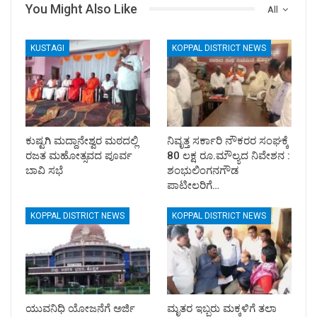
You Might Also Like
All
KUSTAGI
KOPPAL DISTRICT NEWS
ಕುಷ್ಟಗಿ ಮದ್ದಾನೇಶ್ವರ ಮಠದಲ್ಲಿ
ನಿವೃತ್ತ ಸರ್ಕಾರಿ ನೌಕರರ ಸಂಘಕ್ಕೆ
ರಜತ ಮಹೋತ್ಸವದ ಪೂರ್ವ
80 ಲಕ್ಷ ರೂ.ಮೌಲ್ಯದ ನಿವೇಶನ :
ಬಾವಿ ಸಭೆ
ಶಂಭುಲಿಂಗನಗೌಡ
ಪಾಟೀಲರಿಗೆ…
KOPPAL DISTRICT NEWS
KOPPAL DISTRICT NEWS
ಯುವನಿಧಿ ಯೋಜನೆಗೆ ಅರ್ಜಿ
ಮೃತರ ಇಬ್ಬರು ಮಕ್ಕಳಿಗೆ ತಲಾ