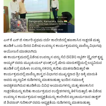
ಎಸ್ ಕೆ ಎನ್ ಜಿ ಸರ್ಕಾರಿ ಪ್ರಥಮ ದರ್ಜೆ ಕಾಲೇಜಿನಲ್ಲಿ ಹಣಕಾಸಿನ ಸಾಕ್ಷರತೆ ಮತ್ತು
ಹೂಡಿಕೆ ಒಂದು ದಿನದ ವಿಶೇಷ ಉಪನ್ಯಾಸ ಕಾರ್ಯಕ್ರಮವನ್ನು ವಾಣಿಜ್ಯ ವಿಭಾಗವು
ಆಯೋಜನೆ ಮಾಡಲಾಗಿದು
ಈ ಕಾರ್ಯಕ್ರಮದಲ್ಲಿ ವಿಶೇಷ ಉಪನ್ಯಾಸ ವನ್ನು ಸೆಬಿ (SEBI) ಸ್ಮಾರ್ಟ್ ಟ್ರೈನರ್ ಕೃಷ್ಣ
ಅಯ್ಯರ್ ರವರು ಮ್ಯೂಚುಯಲ್ ಫಂಡ್ಸ್ ಬಗ್ಗೆ ,ಷೇರು ಮಾರುಕಟ್ಟೆಯಲ್ಲಿ ಲಭ್ಯವಿರುವ
ಹೂಡಿಕೆ ಬಗ್ಗೆ ಮಹಿಳಾ ಉಪನ್ಯಾಸಕರನ್ನು ಕುರಿತು ಮಾತನಾಡಿರುತ್ತಾರೆ ಈ
ಕಾರ್ಯಕ್ರಮದಲ್ಲಿ ವಾಣಿಜ್ಯ ಶಾಸ್ತ್ರದ ವಿಭಾಗದ ಮುಖ್ಯಸ್ಥರಾದ ಶ್ರೀ ಅಕ್ಕಿ ಮಾರುತಿ
ಅವರು ಪ್ರಾಸ್ತಾವಿಕ ನುಡಿಗಳನ್ನು ಮಾತನಾಡುತ್ತಾ ಇಂದಿನ ಸಮಾಜಕ್ಕೆ
ಅವಶ್ಯಕವಾಗಿರುವ ಹೂಡಿಕೆಯ ವಿವಿಧ ಆಯಾಮಗಳನ್ನು ಮತ್ತು ಹಣಕಾಸಿನ
ಸಾಕ್ಷರತೆಯನ್ನು ಕುರಿತು ಕಾರ್ಯಕ್ರಮದ ಉದ್ದೇಶಗಳನ್ನು ತಿಳಿಸಿರುತ್ತಾರೆ. ಈ ವಿಶೇಷ
ಉಪನ್ಯಾಸ ಕಾರ್ಯಕ್ರಮದ ಅಧ್ಯಕ್ಷತೆಯನ್ನು ಕಾಲೇಜಿನ ಪ್ರಾಚಾರ್ಯರಾದ ಡಾಕ್ಟರ್
ಜಿ ಶಿವರಾಜ್ ಗುರಿಕಾರ್ ರವರು ಅಧ್ಯಕ್ಷತೆಯ ನುಡಿಗಳನ್ನು ಮಾತನಾಡುತ್ತಾ