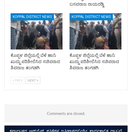
ಬಸವರಾಜ ರಾಯರಡ್ಡಿ
KOPPAL DISTRICT NEWS
KOPPAL DISTRICT NEWS
ಕೊಪ್ಫಳ ಜಿಲ್ಲೆಯಲ್ಲಿ ಬೆಳೆ ಹಾನಿ
ಕೊಪ್ಫಳ ಜಿಲ್ಲೆಯಲ್ಲಿ ಬೆಳೆ ಹಾನಿ
ಖುದ್ದು ಪರಿಶೀಲಿಸಿದ ಸಚಿವರಾದ
ಖುದ್ದು ಪರಿಶೀಲಿಸಿದ ಸಚಿವರಾದ
ಶಿವರಾಜ ತಂಗಡಗಿ
ಶಿವರಾಜ ತಂಗಡಗಿ
PREV
NEXT
Comments are closed.