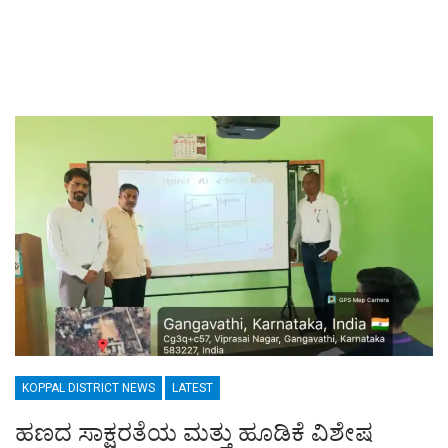
KOPPAL DISTRICT NEWS
LATEST
ಹಣದ ಸಾಕ್ಷರತೆಯ ಮತ್ತು ಹೂಡಿಕೆ ವಿಶೇಷ