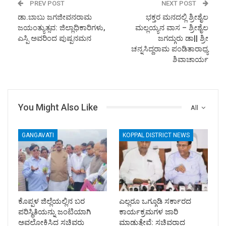
PREV POST
NEXT POST
ಡಾ.ಬಾಬು ಜಗಜೀವನರಾಮ
ಭಕ್ತರ ಮನದಲ್ಲಿ ಶ್ರೀಶೈಲ
ಜಯಂತ್ಯುತ್ಸವ: ಜಿಲ್ಲಾಧಿಕಾರಿಗಳು,
ಮಲ್ಲಯ್ಯನ ವಾಸ – ಶ್ರೀಶೈಲ
ಎಸ್ಪಿ ಅವರಿಂದ ಪುಷ್ಪನಮನ
ಜಗದ್ಗುರು ಡಾ|| ಶ್ರೀ
ಚನ್ನಸಿದ್ದರಾಮ ಪಂಡಿತಾರಾಧ್ಯ
ಶಿವಾಚಾರ್ಯ
You Might Also Like
All
GANGAVATI
KOPPAL DISTRICT NEWS
ಕೊಪ್ಪಳ ಜಿಲ್ಲೆಯಲ್ಲಿನ ಬರ
ಎಲ್ಲರೂ ಒಗ್ಗೂಡಿ ಸರ್ಕಾರದ
ಪರಿಸ್ಥಿತಿಯನ್ನು ಜಂಟಿಯಾಗಿ
ಕಾರ್ಯಕ್ರಮಗಳ ಜಾರಿ
ಅವಲೋಕಿಸಿದ ಸಚಿವರು
ಮಾಡುತ್ತೇವೆ: ಸಚಿವರಾದ