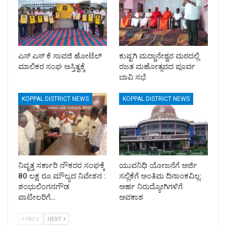
ಎಸ್ ಎಸ್ ಕೆ ಸಾವಜಿ ಹೋಟೆಲ್
ಕುಷ್ಟಗಿ ಮದ್ದಾನೇಶ್ವರ ಮಠದಲ್ಲಿ
ಮಾಲಿಕರ ಸಂಘ ಅಸ್ತಿತ್ವಕ್ಕೆ
ರಜತ ಮಹೋತ್ಸವದ ಪೂರ್ವ
ಬಾವಿ ಸಭೆ
KOPPAL DISTRICT NEWS
KOPPAL DISTRICT NEWS
ನಿವೃತ್ತ ಸರ್ಕಾರಿ ನೌಕರರ ಸಂಘಕ್ಕೆ
ಯುವನಿಧಿ ಯೋಜನೆಗೆ ಅರ್ಜಿ
80 ಲಕ್ಷ ರೂ.ಮೌಲ್ಯದ ನಿವೇಶನ :
ಸಲ್ಲಿಕೆಗೆ ಅಂತಿಮ ದಿನಾಂಕವಿಲ್ಲ:
ಶಂಭುಲಿಂಗನಗೌಡ
ಅರ್ಹ ನಿರುದ್ಯೋಗಿಗಳಿಗೆ
ಪಾಟೀಲರಿಗೆ…
ಅವಕಾಶ
PREV
NEXT