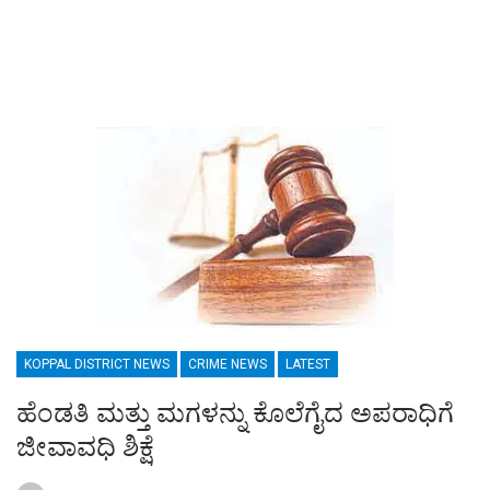
KOPPAL DISTRICT NEWS
CRIME NEWS
LATEST
ಹೆಂಡತಿ ಮತ್ತು ಮಗಳನ್ನು ಕೊಲೆಗೈದ ಅಪರಾಧಿಗೆ
ಜೀವಾವಧಿ ಶಿಕ್ಷೆ