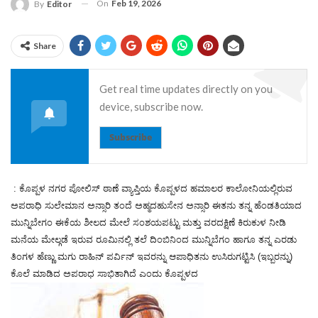
On
Feb 19, 2026
By
Editor
Share
Get real time updates directly on you
device, subscribe now.
Subscribe
: ಕೊಪ್ಪಳ ನಗರ ಪೋಲಿಸ್ ಠಾಣೆ ವ್ಯಾಪ್ತಿಯ ಕೊಪ್ಪಳದ ಹಮಾಲರ ಕಾಲೋನಿಯಲ್ಲಿರುವ
ಅಪರಾಧಿ ಸುಲೇಮಾನ ಅನ್ಸಾರಿ ತಂದೆ ಅಹ್ಮದಹುಸೇನ ಅನ್ಸಾರಿ ಈತನು ತನ್ನ ಹೆಂಡತಿಯಾದ
ಮುನ್ನಿಬೇಗಂ ಈಕೆಯ ಶೀಲದ ಮೇಲೆ ಸಂಶಯಪಟ್ಟು ಮತ್ತು ವರದಕ್ಷಿಣೆ ಕಿರುಕುಳ ನೀಡಿ
ಮನೆಯ ಮೇಲ್ಗಡೆ ಇರುವ ರೂಮಿನಲ್ಲಿ ತಲೆ ದಿಂಬಿನಿಂದ ಮುನ್ನಿಬೆಗಂ ಹಾಗೂ ತನ್ನ ಎರಡು
ತಿಂಗಳ ಹೆಣ್ಣು ಮಗು ರಾಹಿನ್ ಪರ್ವಿನ್ ಇವರನ್ನು ಆಪಾಧಿತನು ಉಸಿರುಗಟ್ಟಿಸಿ (ಇಬ್ಬರನ್ನು)
ಕೊಲೆ ಮಾಡಿದ ಅಪರಾಧ ಸಾಭಿತಾಗಿದೆ ಎಂದು ಕೊಪ್ಪಳದ