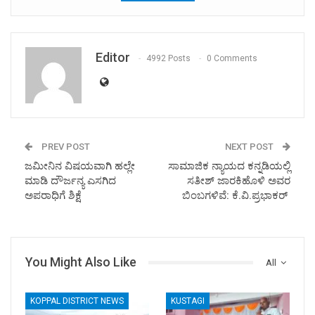
Editor
4992 Posts
0 Comments
PREV POST
NEXT POST
ಜಮೀನಿನ ವಿಷಯವಾಗಿ ಹಲ್ಲೇ
ಸಾಮಾಜಿಕ ನ್ಯಾಯದ ಕನ್ನಡಿಯಲ್ಲಿ
ಮಾಡಿ ದೌರ್ಜನ್ಯ ಎಸಗಿದ
ಸತೀಶ್ ಜಾರಕಿಹೊಳಿ ಅವರ
ಅಪರಾಧಿಗೆ ಶಿಕ್ಷೆ
ಬಿಂಬಗಳಿವೆ: ಕೆ.ವಿ.ಪ್ರಭಾಕರ್
You Might Also Like
All
KOPPAL DISTRICT NEWS
KUSTAGI