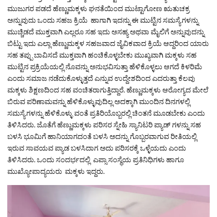
ಮುಜುಗರ ಪಡದೆ ಹೆಣ್ಣುಮಕ್ಕಳು ಘನತೆಯಿಂದ ಮುಟ್ಟಾಗೋಣ ಋತುಚಕ್ರ
ಅನ್ನುವುದು ಒಂದು ಸಹಜ ಕ್ರಿಯೆ ಹಾಗಾಗಿ ಇದನ್ನು ಈ ಮುಟ್ಟಿನ ಸಮಸ್ಯೆಗಳನ್ನು
ಮುಚ್ಚಿಡದೆ ಮುಕ್ತವಾಗಿ ಎಲ್ಲರೂ ಸಹ ಇದು ಅಸಹ್ಯ ಅಥವಾ ಮೈಲಿಗೆ ಅನ್ನುವುದನ್ನು
ಬಿಟ್ಟು ಇದು ಎಲ್ಲಾ ಹೆಣ್ಣುಮಕ್ಕಳ ಸಹಜವಾದ ಜೈವಿಕವಾದ ಕ್ರಿಯೆ ಆದ್ದರಿಂದ ಯಾರು
ಸಹ ತಪ್ಪು ಬಾವಿಸದೆ ಮುಕ್ತವಾಗಿ ಹಂಚಿಕೊಳ್ಳಬೇಕು ಮುಖ್ಯವಾಗಿ ಮಕ್ಕಳು ಸಹ
ಮುಟ್ಟಿನ ಪ್ರಕ್ರಿಯೆಯಲ್ಲಿ ನೊವನ್ನು ಅನುಭವಿಸುತ್ತಾ ಹೆಳಿಕೊಳ್ಳಲು ಆಗದೆ ಕಿಳರಿಮೆ
ಎಂದು ಸಮಾಜ ನಡೆದುಕೊಳ್ಳುತ್ತದೆ ಎನ್ನುವ ಉದ್ದೇಶದಿಂದ ಎದರುತ್ತಾ ಕೆಲವು
ಮಕ್ಕಳು ಶಿಕ್ಷಣದಿಂದ ಸಹ ವಂಚಿತರಾಗುತ್ತಿದ್ದಾರೆ. ಹೆಣ್ಣುಮಕ್ಕಳು ಆರೋಗ್ಯದ ಮೇಲೆ
ಬಿರುವ ಪರಿಣಾಮವನ್ನು ಹೆಳಿಕೊಳ್ಳುವುದಿಲ್ಲ ಅದಕ್ಕಾಗಿ ಮುಂದಿನ ದಿನಗಳಲ್ಲಿ
ಸಮಸ್ಯೆಗಳನ್ನು ಹೆಳಿಕೊಳ್ಳು ವಂತೆ ಪ್ರತಿರಿಯೊಬ್ಬರಲ್ಲಿ ಚಿಂತನೆ ಮೂಡಬೇಕು ಎಂದು
ತಿಳಿಸಿದರು. ಜೊತೆಗೆ ಹೆಣ್ಣುಮಕ್ಕಳು ಪರಿಸರ ಸ್ನೇಹಿ ಸ್ಯಾನಿಟರಿ ಪ್ಯಾಡ್ ಗಳನ್ನು ಸಹ
ಬಳಸಿ ಭೂಮಿಗೆ ಹಾನಿಯಾಗದಂತೆ ಬಳಸಿ ಅದನ್ನು ಗೊಬ್ಬರವಾಗುವ ರೀತಿಯಲ್ಲಿ
ಇರುವ ಸಾವಯವ ಪ್ಯಾಡ ಬಳಸಿದಾಗ ಅದು ಪರಿಸರಕ್ಕೆ ಒಳ್ಳೆಯದು ಎಂದು
ತಿಳಿಸಿದರು. ಒಂದು ಸಂದರ್ಭದಲ್ಲಿ ಎಪ್ಸಾ ಸಂಸ್ಥೆಯ ಪ್ರತಿನಿಧಿಗಳು ಹಾಗೂ
ಮುಖ್ಯೋಪಾದ್ಯಯರು ಮಕ್ಕಳು ಇದ್ದರು.