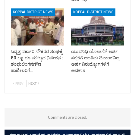
KOPPAL DISTRICT NEWS
KOPPAL DISTRICT NEWS
ನಿವೃತ್ತ ಸರ್ಕಾರಿ ನೌಕರರ ಸಂಘಕ್ಕೆ
ಯುವನಿಧಿ ಯೋಜನೆಗೆ ಅರ್ಜಿ
80 ಲಕ್ಷ ರೂ.ಮೌಲ್ಯದ ನಿವೇಶನ :
ಸಲ್ಲಿಕೆಗೆ ಅಂತಿಮ ದಿನಾಂಕವಿಲ್ಲ:
ಶಂಭುಲಿಂಗನಗೌಡ
ಅರ್ಹ ನಿರುದ್ಯೋಗಿಗಳಿಗೆ
ಪಾಟೀಲರಿಗೆ…
ಅವಕಾಶ
PREV
NEXT
Comments are closed.