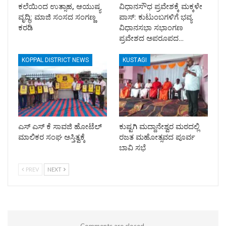
ಕಲೆಯಿಂದ ಉತ್ಸಾಹ, ಆಯುಷ್ಯ
ವಿಧಾನಸೌಧ ಪ್ರವೇಶಕ್ಕೆ ಮಕ್ಕಳೇ
ವೃದ್ಧಿ: ಮಾಜಿ ಸಂಸದ ಸಂಗಣ್ಣ
ಪಾಸ್: ಕುಟುಂಬಗಳಿಗೆ ಭವ್ಯ
ಕರಡಿ
ವಿಧಾನಸಭಾ ಸಭಾಂಗಣ
ಪ್ರವೇಶದ ಅಪರೂಪದ…
KOPPAL DISTRICT NEWS
KUSTAGI
ಎಸ್ ಎಸ್ ಕೆ ಸಾವಜಿ ಹೋಟೆಲ್
ಕುಷ್ಟಗಿ ಮದ್ದಾನೇಶ್ವರ ಮಠದಲ್ಲಿ
ಮಾಲಿಕರ ಸಂಘ ಅಸ್ತಿತ್ವಕ್ಕೆ
ರಜತ ಮಹೋತ್ಸವದ ಪೂರ್ವ
ಬಾವಿ ಸಭೆ
PREV
NEXT
Comments are closed.