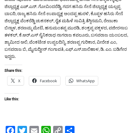
ಜಿಲ್ಲಾಧ್ಯಕ್ಷ ಎಚ್.ಎನ್. ಗೋವಿಂದರೆಡ್ಡಿ, ಗದಗ ಹಸಿರು ಸೇನೆ ಜಿಲ್ಲಾಧ್ಯಕ್ಷ ಯಲ್ಲಪ್ಪ
ಬಾಬರಿ, ರಾಜ್ಯ ಹಸಿರು ಸೇನೆ ಉಪಾಧ್ಯಕ್ಷ ಅಂದಪ್ಪ ಹುರಳಿ, ಕೊಪ್ಪಳ ಹಸಿರು ಸೇನೆ
ಜಿಲ್ಲಾಧ್ಯಕ್ಷ ವೆಂಕರೆಡ್ಡಿ ಚುಕನಕಲ್, ರೈತ ಮಹಿಳೆ ಸಾವಿತ್ರಿ ತೆಗ್ಗಿನಮನಿ, ರೇಣುಕಾ
ಬಿನ್ನಾಳ, ಶರಣಮ್ಮ ಮೇಟಿ, ಹನುಮಂತಪ್ಪ ಮುರಡಿ, ಶಂಕ್ರಪ್ಪ ವಕ್ಕಳದ, ವಜೀರಸಾಬ
ತಳಕಲ್, ಕೆ.ಆರ್.ಎಸ್ ಸೈನಿಕರಾಧ ನಾಗರಾಜ ಕವಲೂರು, ಬಸವರಾಜ ಯಂಬಲದ,
ಶ್ಯಾಮೀದ ಅಲಿ, ವೆಂಕಟೇಶ ಉಪ್ಪಲದಿನ್ನಿ, ಶರಣಪ್ಪ ಗುರಿಕಾರ, ವೀರೇಶ ಎಂ,
ಬಸವರಾಜ ಬಿ, ಮೈನುದ್ದೀನ್ ಗಂಗಾವತಿ, ಎಫ್.ಎಸ್.ಜಾಲಿಹಾಳ, ಡಿ. ಎಂ. ಬಡಿಗೇರ
ಇದ್ದರು.
Share this:
X
Facebook
WhatsApp
Like this:
Facebook
Twitter
Email
WhatsApp
Copy
Share