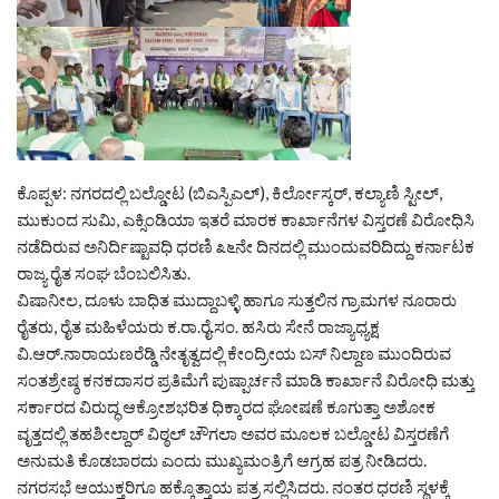
ಕೊಪ್ಪಳ: ನಗರದಲ್ಲಿ ಬಲ್ಡೋಟ (ಬಿಎಸ್ಪಿಎಲ್), ಕಿರ್ಲೋಸ್ಕರ್, ಕಲ್ಯಾಣಿ ಸ್ಟೀಲ್,
ಮುಕುಂದ ಸುಮಿ, ಎಕ್ಸಿಂಡಿಯಾ ಇತರೆ ಮಾರಕ ಕಾರ್ಖಾನೆಗಳ ವಿಸ್ತರಣೆ ವಿರೋಧಿಸಿ
ನಡೆದಿರುವ ಅನಿರ್ದಿಷ್ಟಾವಧಿ ಧರಣಿ ೩೬ನೇ ದಿನದಲ್ಲಿ ಮುಂದುವರಿದಿದ್ದು ಕರ್ನಾಟಕ
ರಾಜ್ಯ ರೈತ ಸಂಘ ಬೆಂಬಲಿಸಿತು.
ವಿಷಾನೀಲ, ದೂಳು ಬಾಧಿತ ಮುದ್ದಾಬಳ್ಳಿ ಹಾಗೂ ಸುತ್ತಲಿನ ಗ್ರಾಮಗಳ ನೂರಾರು
ರೈತರು, ರೈತ ಮಹಿಳೆಯರು ಕ.ರಾ.ರೈ.ಸಂ. ಹಸಿರು ಸೇನೆ ರಾಜ್ಯಾಧ್ಯಕ್ಷ
ವಿ.ಆರ್.ನಾರಾಯಣರೆಡ್ಡಿ ನೇತೃತ್ವದಲ್ಲಿ ಕೇಂದ್ರೀಯ ಬಸ್ ನಿಲ್ದಾಣ ಮುಂದಿರುವ
ಸಂತಶ್ರೇಷ್ಠ ಕನಕದಾಸರ ಪ್ರತಿಮೆಗೆ ಪುಷ್ಪಾರ್ಚನೆ ಮಾಡಿ ಕಾರ್ಖಾನೆ ವಿರೋಧಿ ಮತ್ತು
ಸರ್ಕಾರದ ವಿರುದ್ಧ ಆಕ್ರೋಶಭರಿತ ಧಿಕ್ಕಾರದ ಘೋಷಣೆ ಕೂಗುತ್ತಾ ಅಶೋಕ
ವೃತ್ತದಲ್ಲಿ ತಹಶೀಲ್ದಾರ್ ವಿಠ್ಠಲ್ ಚೌಗಲಾ ಅವರ ಮೂಲಕ ಬಲ್ಡೋಟ ವಿಸ್ತರಣೆಗೆ
ಅನುಮತಿ ಕೊಡಬಾರದು ಎಂದು ಮುಖ್ಯಮಂತ್ರಿಗೆ ಆಗ್ರಹ ಪತ್ರ ನೀಡಿದರು.
ನಗರಸಭೆ ಆಯುಕ್ತರಿಗೂ ಹಕ್ಕೊತ್ತಾಯ ಪತ್ರ ಸಲ್ಲಿಸಿದರು. ನಂತರ ಧರಣಿ ಸ್ಥಳಕ್ಕೆ