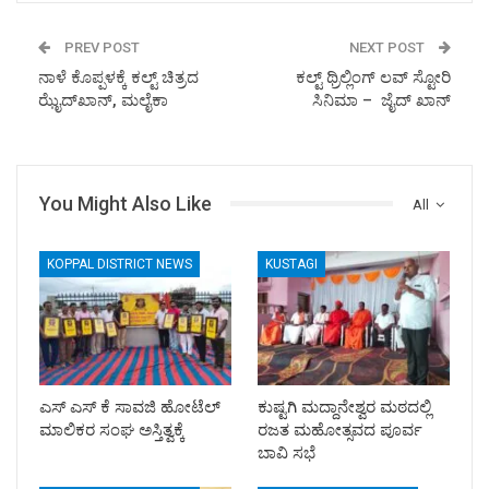
PREV POST
NEXT POST
ನಾಳೆ ಕೊಪ್ಪಳಕ್ಕೆ ಕಲ್ಟ್ ಚಿತ್ರದ
ಕಲ್ಟ್ ಥ್ರಿಲ್ಲಿಂಗ್ ಲವ್ ಸ್ಟೋರಿ
ಝೈದ್‌ಖಾನ್, ಮಲೈಕಾ
ಸಿನಿಮಾ – ಜೈದ್ ಖಾನ್
You Might Also Like
All
KOPPAL DISTRICT NEWS
KUSTAGI
ಎಸ್ ಎಸ್ ಕೆ ಸಾವಜಿ ಹೋಟೆಲ್
ಕುಷ್ಟಗಿ ಮದ್ದಾನೇಶ್ವರ ಮಠದಲ್ಲಿ
ಮಾಲಿಕರ ಸಂಘ ಅಸ್ತಿತ್ವಕ್ಕೆ
ರಜತ ಮಹೋತ್ಸವದ ಪೂರ್ವ
ಬಾವಿ ಸಭೆ