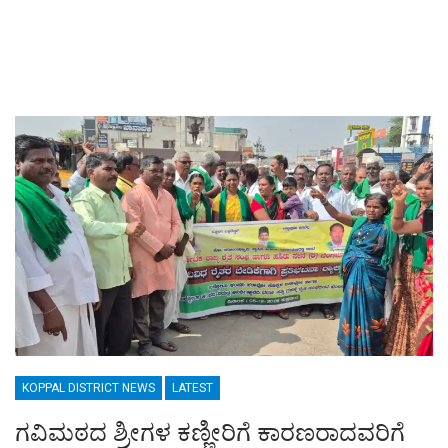
KOPPAL DISTRICT NEWS
LATEST
ಗವಿಮಠದ ಶ್ರೀಗಳ ಕಣ್ಣೀರಿಗೆ ಕಾರಣರಾದವರಿಗೆ