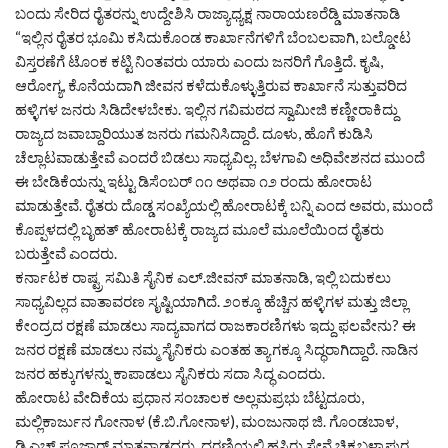
ಬಂದು ಸೇರಿದ ರೈತರನ್ನು ಉದ್ದೇಶಿಸಿ ರಾಜ್ಯಾಧ್ಯಕ್ಷ ನಾರಾಯಣರೆಡ್ಡಿ ಮಾತನಾಡಿ
“ಇಲ್ಲಿನ ರೈತರ ಭೂಮಿ ಕಸಿದುಕೊಂಡ ಕಾರ್ಖಾನೆಗಳಿಗೆ ಬೆಂಬಲವಾಗಿ, ಬಲ್ಡೋಟ
ವಿಸ್ತರಣೆಗೆ ಟೊಂಕ ಕಟ್ಟಿ ನಿಂತವರು ಯಾರು ಎಂದು ಜನರಿಗೆ ಗೊತ್ತಿದೆ. ಕೃಷಿ,
ಆರೋಗ್ಯ, ಕೊನೆಯದಾಗಿ ಜೀವನ ಕಳೆದುಕೊಳ್ಳುತ್ತಿರುವ ಕಾರ್ಖಾನೆ ಸುತ್ತುವರಿದ
ಹಳ್ಳಿಗಳ ಜನರು ಸಿಡಿದೇಳಬೇಕು. ಇಲ್ಲಿನ ಗವಿಮಠದ ಸ್ವಾಮೀಜಿ ಕಣ್ಣೀರಾಕಿದ್ದು
ರಾಜ್ಯದ ಜವಾಬ್ದಾರಿಯುತ ಜನರು ಗಮನಿಸಿದ್ದಾರೆ. ದೂಳು, ಹೊಗೆ ಕುಡಿಸಿ
ಚೆಲ್ಲಾಟವಾಡುತ್ತೇವೆ ಎಂದರೆ ಬಿಡಲು ಸಾಧ್ಯವಿಲ್ಲ. ಬೆಳಗಾವಿ ಅಧಿವೇಶನದ ಮುಂದೆ
ಈ ಬೇಡಿಕೆಯನ್ನು ಇಟ್ಟು ಡಿಸೆಂಬರ್ ೧೧ ಅಥವಾ ೧೨ ರಂದು ಹೋರಾಟ
ಮಾಡುತ್ತೇವೆ. ರೈತರು ದೊಡ್ಡ ಸಂಖ್ಯೆಯಲ್ಲಿ ಹೋರಾಟಕ್ಕೆ ಬನ್ನಿ ಎಂದ ಅವರು, ಮುಂದೆ
ಕೊಪ್ಪಳದಲ್ಲಿ ಬೃಹತ್ ಹೋರಾಟಕ್ಕೆ ರಾಜ್ಯದ ಮೂಲೆ ಮೂಲೆಯಿಂದ ರೈತರು
ಬರುತ್ತೇವೆ ಎಂದರು.
ಕರ್ನಾಟಕ ರಾಷ್ಟ್ರ ಸಮಿತಿ ಸೈನಿಕ ಎಲ್.ಜೀವನ್ ಮಾತನಾಡಿ, ಇಲ್ಲಿ ಬದುಕಲು
ಸಾಧ್ಯವಿಲ್ಲದ ವಾತಾವರಣ ಸೃಷ್ಟಿಯಾಗಿದೆ. ೨೦ಕ್ಕೂ ಹೆಚ್ಚಿನ ಹಳ್ಳಿಗಳ ಮತ್ತು ಜಿಲ್ಲಾ
ಕೇಂದ್ರದ ರಕ್ಷಣೆ ಮಾಡಲು ಸಾದ್ಯವಾಗದ ರಾಜಕಾರಣಿಗಳು ಇದ್ದು ಫಲವೇನು? ಈ
ಜನರ ರಕ್ಷಣೆ ಮಾಡಲು ನಮ್ಮ ಸೈನಿಕರು ಎಂತಹ ತ್ಯಾಗಕ್ಕೂ ಸಿದ್ಧರಾಗಿದ್ದಾರೆ. ನಾಡಿನ
ಜನರ ಹಕ್ಕುಗಳನ್ನು ಕಾಪಾಡಲು ಸೈನಿಕರು ಸದಾ ಸಿದ್ಧ ಎಂದರು.
ಹೋರಾಟ ವೇದಿಕೆಯ ಪ್ರಧಾನ ಸಂಚಾಲಕ ಅಲ್ಲಮಪ್ರಭು ಬೆಟ್ಟದೂರು,
ಮಲ್ಲಿಕಾರ್ಜುನ ಗೋನಾಳ (ಕೆ.ಬಿ.ಗೋನಾಳ), ಮಂಜುನಾಥ ಜಿ. ಗೊಂಡಬಾಳ,
ಡಿ.ಎಚ್.ಪೂಜಾರ್ ಮಾತನಾಡದರು. ಧರಣಿಯಲ್ಲಿ ಹಸಿರು ಸೇನೆ ಚಿಕ್ಕಬಳ್ಳಾಪುರ