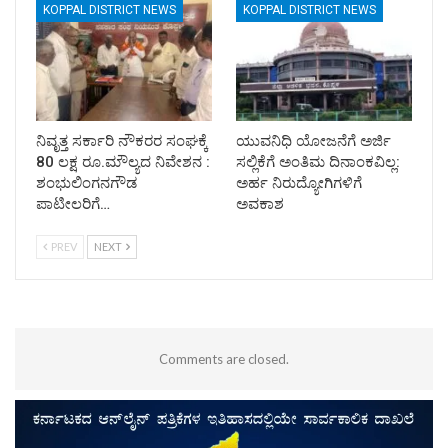
KOPPAL DISTRICT NEWS
KOPPAL DISTRICT NEWS
ನಿವೃತ್ತ ಸರ್ಕಾರಿ ನೌಕರರ ಸಂಘಕ್ಕೆ
ಯುವನಿಧಿ ಯೋಜನೆಗೆ ಅರ್ಜಿ
80 ಲಕ್ಷ ರೂ.ಮೌಲ್ಯದ ನಿವೇಶನ :
ಸಲ್ಲಿಕೆಗೆ ಅಂತಿಮ ದಿನಾಂಕವಿಲ್ಲ:
ಶಂಭುಲಿಂಗನಗೌಡ
ಅರ್ಹ ನಿರುದ್ಯೋಗಿಗಳಿಗೆ
ಪಾಟೀಲರಿಗೆ…
ಅವಕಾಶ
PREV
NEXT
Comments are closed.