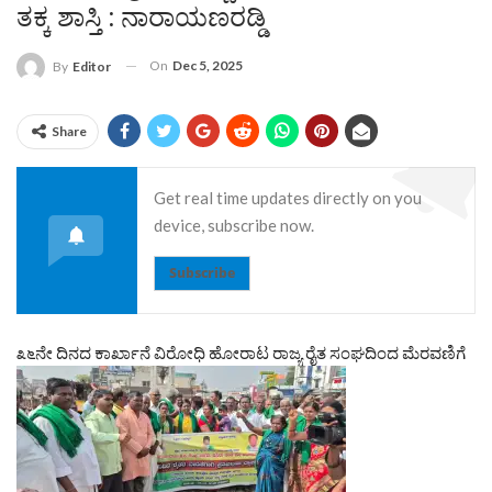
ತಕ್ಕ ಶಾಸ್ತಿ : ನಾರಾಯಣರಡ್ಡಿ
On
Dec 5, 2025
By
Editor
Share
Get real time updates directly on you
device, subscribe now.
Subscribe
೩೬ನೇ ದಿನದ ಕಾರ್ಖಾನೆ ವಿರೋಧಿ ಹೋರಾಟ ರಾಜ್ಯ ರೈತ ಸಂಘದಿಂದ ಮೆರವಣಿಗೆ