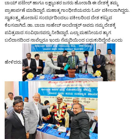
ಬಾಯ್ ಪಟೇಲ್ ಹಾಗೂ ಲಕ್ಷ್ಯಾಂತರ ಜನರು ಹೋರಾಡಿ ಈ ದೇಶಕ್ಕೆ ತಮ್ಮ
ಪ್ರಾಣಾರ್ಪಣೆ ಮಾಡಿದ್ದಾರೆ. ಮಹಾತ್ಮ ಗಾಂಧೀಜಿಯವರು ಓರ್ವ ವಕೀಲರಾಗಿದ್ದರು.
ಸ್ವಾತಂತ್ರ‍್ಯ ಹೋರಾಟ ಸಂದರ್ಭದಿಂದಲು ವಕೀಲರಿಂದ ದೇಶ ಕಟ್ಟುವ
ಕೆಲಸವಾಗಿದೆ. ಡಾ. ಬಾಬಾ ಸಾಹೇಬ್ ಅಂಬೇಡ್ಕರ್ ಅವರು ನಮ್ಮ ದೇಶಕ್ಕೆ
ಪವಿತ್ರವಾದ ಸಂವಿಧಾನವನ್ನು ನೀಡಿದ್ದಾರೆ. ಎಲ್ಲಾ ಮಹನೀಯರ ತ್ಯಾಗ
ಬಲಿದಾನದಿಂದ ನಾವೆಲ್ಲರೂ ಇಂದು ನೆಮ್ಮದಿಯಿಂದ ಬಧುಕುದಿದ್ದೇವೆ ಎಂದು
ಹೇಳಿದರು.