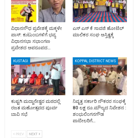
ವಿಧಾನಸೌಧ ಪ್ರವೇಶಕ್ಕೆ ಮಕ್ಕಳೇ
ಎಸ್ ಎಸ್ ಕೆ ಸಾವಜಿ ಹೋಟೆಲ್
ಪಾಸ್: ಕುಟುಂಬಗಳಿಗೆ ಭವ್ಯ
ಮಾಲಿಕರ ಸಂಘ ಅಸ್ತಿತ್ವಕ್ಕೆ
ವಿಧಾನಸಭಾ ಸಭಾಂಗಣ
ಪ್ರವೇಶದ ಅಪರೂಪದ…
KUSTAGI
KOPPAL DISTRICT NEWS
ಕುಷ್ಟಗಿ ಮದ್ದಾನೇಶ್ವರ ಮಠದಲ್ಲಿ
ನಿವೃತ್ತ ಸರ್ಕಾರಿ ನೌಕರರ ಸಂಘಕ್ಕೆ
ರಜತ ಮಹೋತ್ಸವದ ಪೂರ್ವ
80 ಲಕ್ಷ ರೂ.ಮೌಲ್ಯದ ನಿವೇಶನ :
ಬಾವಿ ಸಭೆ
ಶಂಭುಲಿಂಗನಗೌಡ
ಪಾಟೀಲರಿಗೆ…
PREV
NEXT