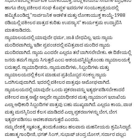
ಹಾಗೂ ಜಿಲ್ಲಾ ವಕೀಲರ ಸಂಘ ಕೊಪ್ಪಳ ಇವರುಗಳ ಸಂಯುಕ್ತಾಶ್ರಯದಲ್ಲಿ
ಹಮ್ಮಿಕೊಂಡಿದ್ದ “ಸಾರ್ವಜನಿಕ ಆಡಳಿತ ಮತ್ತು ಲೋಕಾಯುಕ್ತ ಕಾಯ್ದೆ-1988
ರಡಿಯಲ್ಲಿ ವಕೀಲರ ಪಾತ್ರದ ಕುರಿತು ಉಪನ್ಯಾಸ” ಕಾರ್ಯಕ್ರಮ ಉದ್ಘಾಟಿಸಿ
ಮಾತನಾಡಿದರು.
ನ್ಯಾಯಾಲಯದಲ್ಲಿ ಯಾವುದೇ ಧರ್ಮ, ಜಾತಿ ಬೇಧವಿಲ್ಲ. ಇದು ನ್ಯಾಯ
ಮಂದಿರವಾಗಿದ್ದು, ಇಡೀ ಪ್ರಪಂಚದಲ್ಲಿ ಪವಿತ್ರವಾದ ಮಂದಿರ ನ್ಯಾಯ
ಮಂದಿರವಾಗಿದೆ. ನ್ಯಾಯ ಎಂದರೇ ಎಲ್ಲರೂ ತಲೆ ಬಾಗಿಸಲೇಬೇಕು. ಈ ದಿಶೇಯಲ್ಲಿ
ಜನರು ತಮಗೆ ನ್ಯಾಯ ಸಿಗುತ್ತದೆ ಎಂಬ ಆಶಯವನ್ನಿಟ್ಟುಕೊಂಡು ನ್ಯಾಯಾಲಯಕ್ಕೆ
ಬರುತ್ತಾರೆ. ನ್ಯಾಯಾಧೀಶರು, ನ್ಯಾಯವಾದಿಗಳು, ಸಿಬ್ಬಂದಿಗಳು ಮತ್ತು
ನ್ಯಾಯಾಲಯದಲ್ಲಿ ಕೆಲಸ ಮಾಡುವ ಪ್ರತಿಯೊಬ್ಬರ ಸಂಕಲ್ಪ ನ್ಯಾಯ
ಒದಗಿಸುವುದಾಗಿದೆ. ಇದರಲ್ಲಿ ವಕೀಲರ ಪಾತ್ರವೂ ಅಮೋಘವಾಗಿದೆ.
ನ್ಯಾಯಲಯದಲ್ಲಿ ಯಾವುದೇ ಒಂದು ಪ್ರಕರಣವನ್ನು ಇತ್ಯರ್ಥಪಡಿಸಬೇಕಾದರೆ
ವಕೀಲರ ಪಾತ್ರ ಅಷ್ಟೇ ಅಲ್ಲದೇ ನ್ಯಾಯಾಧೀಶರ ಮತ್ತು ನ್ಯಾಯಾಂಗ ಇಲಾಖೆಯ
ಎಲ್ಲಾ ಅಧಿಕಾರಿ ಸಿಬ್ಬಂದಿಗಳ ಪಾತ್ರವು ಬಹು ಮುಖ್ಯವಾಗಿದೆ. ಎಲ್ಲರೂ ಕಾಯ, ವಾಚ
ಮತ್ತು ಮನಸ್ಸಿನಿಂದ ಕೆಲಸ ಮಾಡಿದರೆ ಎಲ್ಲಾ ಪ್ರಕರಣಗಳನ್ನು ಬೇಗ, ಬೇಗ
ಇತ್ಯರ್ಥಪಡಿಸಲು ಅವಕಾಶವಾಗುತ್ತದೆ ಎಂದರು.
ನಮ್ಮ ದೇಶಕ್ಕೆ ಸ್ವಾತಂತ್ರ್ಯ ತಂದುಕೊಡಲು ಹಲವಾರು ಮಹನೀಯರು ಶ್ರಮಿಸಿದ್ದಾರೆ.
ಮಹಾತ್ಮ ಗಾಂಧೀಜಿ, ಭಗತ್ ಸಿಂಗ್, ಸುಭಾಷ್ ಚಂದ್ರ ಬೋಸ್, ಸರ್ದಾರ ವಲ್ಲಬ