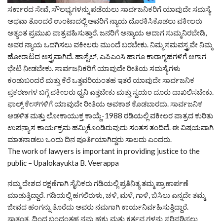
ಸರ್ಕಾರದ ಸೇವೆ, ಸೌಲಭ್ಯಗಳನ್ನು ಪಡೆಯಲು ಸಾರ್ವಜನಿಕರಿಗೆ ಯಾವುದೇ ಸಮಸ್ಯೆ
ಅಥವಾ ತೊಂದರೆ ಉಂಟಾದಲ್ಲಿ ಅವರಿಗೆ ನ್ಯಾಯ ದೊರಕಿಸಿಕೊಡಲು ವಕೀಲರು
ಅತ್ಯಂತ ಪ್ರಮುಖ ಪಾತ್ರವಹಿಸುತ್ತಾರೆ. ಜನರಿಗೆ ಅನ್ಯಾಯ ಆದಾಗ ಸುಮ್ಮನಿರಬೇಡಿ,
ಅವರ ನ್ಯಾಯ ಒದಗಿಸಲು ವಕೀಲರು ಮುಂದೆ ಬರಬೇಕು. ನಿಮ್ಮ ಸಮವಸ್ತ್ರವೇ ನಿಮ್ಮ
ಹೋರಾಟದ ಅಸ್ತ್ರವಾಗಿದೆ. ಹಾಸ್ಟೆಲ್, ಎಪಿಎಂಸಿ ಹಾಗೂ ಕಾರಾಗೃಹಗಳಿಗೆ ಆಗಾಗ
ಭೇಟಿ ನೀಡಬೇಕು. ಸಾರ್ವಜನಿಕರಿಗೆ ಯಾವುದೇ ರೀತಿಯ ಸಮಸ್ಯೆಗಳು
ಕಂಡುಬಂದರೆ ಮತ್ತು ಕೆರೆ ಒತ್ತವರಿಯಂತಹ ಇತರೆ ಯಾವುದೇ ಸಾರ್ವಜನಿಕ
ಪ್ರಕರಣಗಳ ಬಗ್ಗೆ ವಕೀಲರು ಧ್ವನಿ ಎತ್ತಬೇಕು ಮತ್ತು ಸ್ವಯಂ ದೂರು ದಾಖಲಿಸಬೇಕು.
ಫಾಲ್ಸ್ ಕೇಸ್‌ಗಳಿಗೆ ಯಾವುದೇ ರೀತಿಯ ಅವಕಾಶ ಕೊಡಬಾರದು. ಸಾರ್ವಜನಿಕ
ಆಡಳಿತ ಮತ್ತು ಲೋಕಾಯುಕ್ತ ಕಾಯ್ದೆ-1988 ರಡಿಯಲ್ಲಿ ವಕೀಲರ ಪಾತ್ರದ ಕುರಿತು
ಉಪನ್ಯಾಸ ಕಾರ್ಯಕ್ರಮ ಹಮ್ಮಿಕೊಂಡಿರುವುದು ಸಂತಸ ತಂದಿದೆ. ಈ ವಿಷಯವಾಗಿ
ಮಾತನಾಡಲು ಒಂದು ದಿನ ಪೂರ್ತಿಯಾಗಿದ್ದರು ಸಾಲದು ಎಂದರು.
The work of lawyers is important in providing justice to the
public – Upalokayukta B. Veerappa
ನಮ್ಮ ದೇಶದ ರಕ್ಷಣೆಗಾಗಿ ಸೈನಿಕರು ಗಡಿಯಲ್ಲಿ ಪ್ರತಿನಿತ್ಯ ತಮ್ಮ ಪ್ರಾಣಾರ್ಪಣೆ
ಮಾಡುತ್ತಿದ್ದಾರೆ. ಗಡಿಯಲ್ಲಿ ಹಗಲಿರುಳು, ಚಳಿ, ಮಳೆ, ಗಾಳಿ, ಬಿಸಿಲು ಎನ್ನದೇ ತಮ್ಮ
ಜೀವದ ಹಂಗನ್ನು ತೊರೆದು ಅವರು ನಮಗಾಗಿ ಕಾರ್ಯನಿರ್ವಹಿಸುತ್ತಿದ್ದಾರೆ.
ಸ್ವಾತಂತ್ರ್ಯದಿಂದ ಬಂದಂತಹ ನಮ್ಮ ಹಕ್ಕು ಮತ್ತು ಕರ್ತವ್ಯಗಳನ್ನು ಸರಿಪಡಿಸಲು