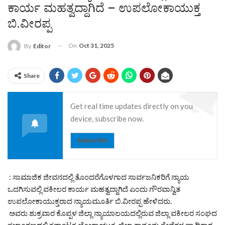
ಕಾರ್ಯ ಮಹತ್ವದ್ದಾಗಿದೆ – ಉಪಲೋಕಾಯುಕ್ತ
ಬಿ.ವೀರಪ್ಪ
On
Oct 31, 2025
By
Editor
Share
Get real time updates directly on you
device, subscribe now.
Subscribe
: ಸಾಮಾಜಿಕ ಜೀವನದಲ್ಲಿ ತೊಂದರೆಗೊಳಗಾದ ಸಾರ್ವಜನಿಕರಿಗೆ ನ್ಯಾಯ
ಒದಗಿಸುವಲ್ಲಿ ವಕೀಲರ ಕಾರ್ಯ ಮಹತ್ವದ್ದಾಗಿದೆ ಎಂದು ಗೌರವಾನ್ವಿತ
ಉಪಲೋಕಾಯುಕ್ತರಾದ ನ್ಯಾಯಮೂರ್ತಿ ಬಿ.ವೀರಪ್ಪ ಹೇಳಿದರು.
ಅವರು ಶುಕ್ರವಾರ ಕೊಪ್ಪಳ ಜಿಲ್ಲಾ ನ್ಯಾಯಾಲಯದಲ್ಲಿರುವ ಜಿಲ್ಲಾ ವಕೀಲರ ಸಂಘದ
ಸಭಾಂಗಣದಲ್ಲಿ ಕರ್ನಾಟಕ ಲೋಕಾಯುಕ್ತ, ಜಿಲ್ಲಾ ಕಾನೂನು ಸೇವೆಗಳ ಪ್ರಾಧಿಕಾರ