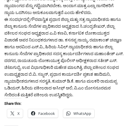
ನ್ಯಾಯಾಂಗದ ಪೆನ್ನು ಗಟ್ಟಿಯಾಗಿರಬೇಕು. ಅಂದಾಗ ಮಾತ್ರ ಎಲ್ಲಾ ನಾಗರಿಕರಿಗೆ
ನ್ಯಾಯ ಒದಗಿಸಲು ಅನುಕೂಲವಾಗುತ್ತದೆ ಎಂದು ಹೇಳಿದರು.
ಈ ಸಂದರ್ಭದಲ್ಲಿ ಗೌರವಾನ್ವಿತ ಪ್ರಧಾನ ಜಿಲ್ಲಾ ಮತ್ತು ಸತ್ರ ನ್ಯಾಯಾಧೀಶರು ಹಾಗೂ
ಜಿಲ್ಲಾ ಕಾನೂನು ಸೇವೆಗಳ ಪ್ರಾಧಿಕಾರದ ಅಧ್ಯಕ್ಷರಾದ ಸಿ.ಚಂದ್ರಶೇಖರ್, ಜಿಲ್ಲಾ
ವಕೀಲರ ಸಂಘದ ಅಧ್ಯಕ್ಷರಾದ ಎ.ವಿ ಕಣವಿ, ಕರ್ನಾಟಕ ಲೋಕಾಯುಕ್ತದ
ವಿಚಾರಣೆ ಅಪರ ನಿಬಂಧಕರುಗಳಾದ ಡಾ. ಕಸನಪ್ಪ ನಾಯ್ಕ, ರಮಾಕಾಂತ್ ಚವ್ಹಾಣ
ಹಾಗೂ ಅರವಿಂದ ಎನ್.ವಿ., ಹಿರಿಯ ಸಿವಿಲ್ ನ್ಯಾಯಾಧೀಶರು ಹಾಗೂ ಜಿಲ್ಲಾ
ಕಾನೂನು ಸೇವೆಗಳ ಪ್ರಾಧಿಕಾರದ ಸದಸ್ಯ ಕಾರ್ಯದರ್ಶಿಗಳಾದ ಮಹಾಂತೇಶ್ ಎಸ್.
ದರಗದ, ರಾಯಚೂರು ಲೋಕಾಯುಕ್ತ ಪೊಲೀಸ್ ಅಧೀಕ್ಷಕರಾದ ಸತೀಶ್ ಎಸ್.
ಚಿಟಾಗುಬ್ಬಿ, ಉಪ ವಿಭಾಗಾಧಿಕಾರಿ ಮಹೇಶ ಮಾಲಗಿತ್ತಿ, ಜಿಲ್ಲಾ ವಕೀಲರ ಸಂಘದ
ಉಪಾಧ್ಯಕ್ಷರಾದ ಬಿ.ವಿ. ಸಜ್ಜನ್, ಪ್ರಧಾನ ಕಾರ್ಯದರ್ಶಿ ಪ್ರಕಾಶ ಹಾದಿಮನಿ,
ನ್ಯಾಯಾಧೀಶರುಗಳಾದ ಸರಸ್ವತಿ, ಕುಮಾರ್ ಡಿ.ಕೆ. ಹಾಗೂ ಮಲಕರಿ ರಾಮಮಪ್ಪ
ಒಡಿಯರ್, ಹಿರಿಯ ವಕೀಲರಾದ ಆಸೀಫ್ ಅಲಿ, ವಿ.ಎಂ ಬೋಸನೂರಮಠ
ಸೇರಿದಂತೆ ಮತ್ತಿತರೆ ವಕೀಲರು ಉಪಸ್ಥಿತರಿದ್ದರು.
Share this:
X
Facebook
WhatsApp