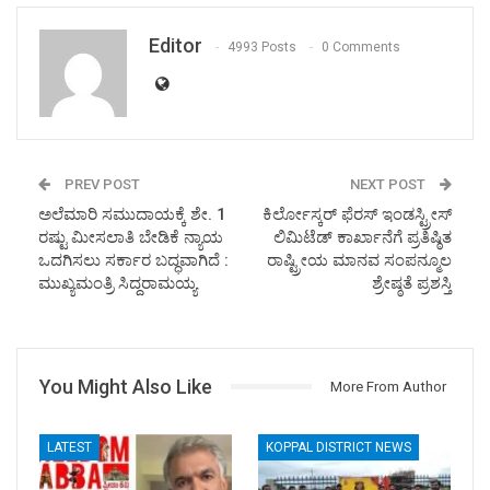
Editor
4993 Posts
0 Comments
PREV POST
NEXT POST
ಅಲೆಮಾರಿ ಸಮುದಾಯಕ್ಕೆ ಶೇ. 1
ಕಿರ್ಲೋಸ್ಕರ್ ಫೆರಸ್ ಇಂಡಸ್ಟ್ರೀಸ್
ರಷ್ಟು ಮೀಸಲಾತಿ ಬೇಡಿಕೆ ನ್ಯಾಯ
ಲಿಮಿಟೆಡ್ ಕಾರ್ಖಾನೆಗೆ ಪ್ರತಿಷ್ಠಿತ
ಒದಗಿಸಲು ಸರ್ಕಾರ ಬದ್ಧವಾಗಿದೆ :
ರಾಷ್ಟ್ರೀಯ ಮಾನವ ಸಂಪನ್ಮೂಲ
ಮುಖ್ಯಮಂತ್ರಿ ಸಿದ್ದರಾಮಯ್ಯ
ಶ್ರೇಷ್ಠತೆ ಪ್ರಶಸ್ತಿ
You Might Also Like
More From Author
LATEST
KOPPAL DISTRICT NEWS