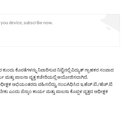
 you device, subscribe now.
ಹಕರ ಕುಂದು ಕೊರತೆಗಳನ್ನು ನಿವಾರಿಸುವ ನಿಟ್ಟಿನಲ್ಲಿ ವಿದ್ಯುತ್ ಗ್ರಾಹಕರ ಸಂವಾದ
್ಯ ಮತ್ತು ಪಾಲನಾ ವೃತ್ತ ಕಚೇರಿಯಲ್ಲಿ ಆಯೋಜಿಸಲಾಗಿದೆ.
ಅಧೀಕ್ಷಕ ಅಭಿಯಂತರರು ವಹಿಸಲಿದ್ದು, ಸಂಬAಧಿಸಿದ ಇ.ಹೆಚ್.ಟಿ./ಹೆಚ್.ಟಿ
ೇಕು ಎಂದು ಜೆಸ್ಕಾಂ ಕಾರ್ಯ ಮತ್ತು ಪಾಲನಾ ಕೊಪ್ಪಳ ವೃತ್ತದ ಅಧೀಕ್ಷಕ