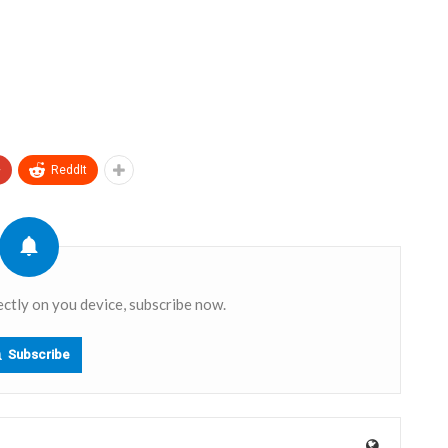
+
ReddIt
ectly on you device, subscribe now.
Subscribe