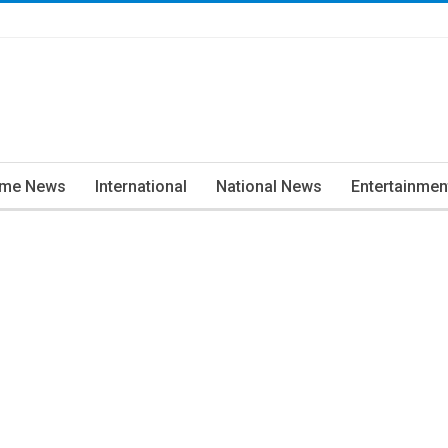
ime News
International
National News
Entertainmen