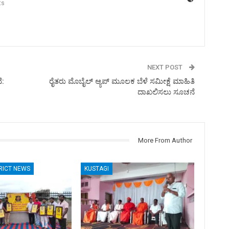
ts
NEXT POST
ೆ:
ರೈತರು ಮೊಬೈಲ್ ಆ್ಯಪ್ ಮೂಲಕ ಬೆಳೆ ಸಮೀಕ್ಷೆ ಮಾಹಿತಿ
ದಾಖಲಿಸಲು ಸೂಚನೆ
More From Author
RICT NEWS
KUSTAGI