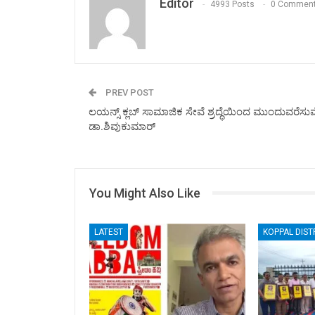
Editor
4993 Posts
0 Commen
PREV POST
ಲಯನ್ಸ್ ಕ್ಲಬ್ ಸಾಮಾಜಿಕ ಸೇವೆ ಶ್ರದ್ಧೆಯಿಂದ ಮುಂದುವರೆಸುವ
ಡಾ.ಶಿವುಕುಮಾರ್
You Might Also Like
LATEST
KOPPAL DIST