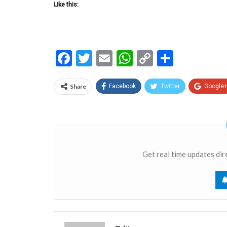
Like this:
Facebook
Twitter
Email
WhatsApp
Copy
Share
Link
Share
Facebook
Twitter
Google
Get real time updates dir