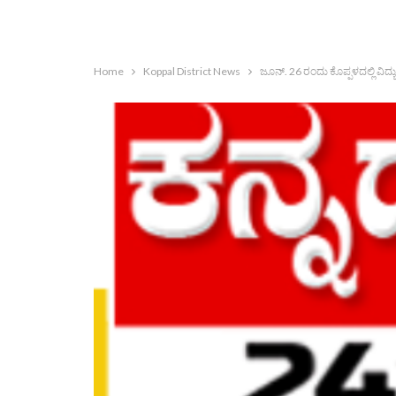
Home
Koppal District News
ಜೂನ್. 26 ರಂದು ಕೊಪ್ಪಳದಲ್ಲಿ ವಿದ್