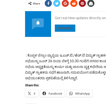
Share
Get real time updates directly on
Subscribe
: ಕೊಪ್ಪಳ ಜೆಸ್ಕಾಂ ವ್ಯಾಪ್ತಿಯ ಇ.ಎಚ್.ಟಿ./ಹೆಚ್.ಟಿ ವಿದ್ಯುತ್ ಗ್ರಾ
ಸಭೆಯನ್ನು ಜೂನ್ 26 ರಂದು ಬೆಳಗ್ಗೆ 10.30 ಗಂಟೆಗೆ ನಗರದ ಕಾರ
ಸಭೆಯ ಅಧ್ಯಕ್ಷತೆಯನ್ನು ಕಾರ್ಯ ಮತ್ತು ಪಾಲನಾ ವೃತ್ತ ಕಛೇರಿಯ 
ವಿದ್ಯುತ್ ಗ್ರಾಹಕರು ಸಭೆಗೆ ಹಾಜರಾಗಿ, ಸದುಪಯೋಗ ಪಡೆದುಕೊಳ್ಳಬ
ಅಭಿಯಂತರರು ಪ್ರಕಟಣೆಯಲ್ಲಿ ತಿಳಿಸಿದ್ದಾರೆ.
Share this:
X
Facebook
WhatsApp