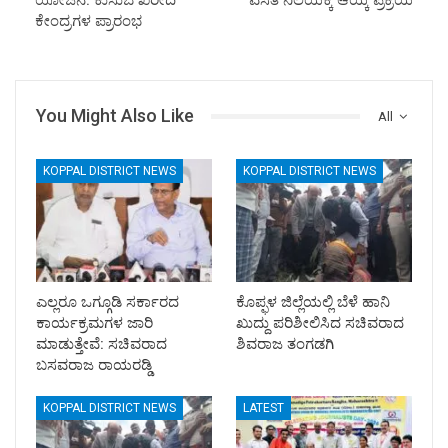
ಯೋಜನೆ: ಕುಸುಬೆ ಖರೀದಿ
ವಸತಿ ನಿಲಯಕ್ಕೆ ಆಯ್ಕೆ ಪ್ರಕ್ರಿಯೆ
ಕೇಂದ್ರಗಳ ಪ್ರಾರಂಭ
You Might Also Like
All
KOPPAL DISTRICT NEWS
KOPPAL DISTRICT NEWS
ಎಲ್ಲರೂ ಒಗ್ಗೂಡಿ ಸರ್ಕಾರದ
ಕೊಪ್ಫಳ ಜಿಲ್ಲೆಯಲ್ಲಿ ಬೆಳೆ ಹಾನಿ
ಕಾರ್ಯಕ್ರಮಗಳ ಜಾರಿ
ಖುದ್ದು ಪರಿಶೀಲಿಸಿದ ಸಚಿವರಾದ
ಮಾಡುತ್ತೇವೆ: ಸಚಿವರಾದ
ಶಿವರಾಜ ತಂಗಡಗಿ
ಬಸವರಾಜ ರಾಯರಡ್ಡಿ
KOPPAL DISTRICT NEWS
LATEST