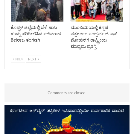
ಕೊಪ್ಫಳ ಜಿಲ್ಲೆಯಲ್ಲಿ ಬೆಳೆ ಹಾನಿ
ಮುಂಬಯಿಯಲ್ಲಿ ಕನ್ನಡ
ಖುದ್ದು ಪರಿಶೀಲಿಸಿದ ಸಚಿವರಾದ
ಪತ್ರಕರ್ತರ ಸಂಭ್ರಮ: ಜಿ.ಎನ್.
ಶಿವರಾಜ ತಂಗಡಗಿ
ಮೋಹನ್‌ಗೆ ರಾಷ್ಟ್ರೀಯ
ಮಾಧ್ಯಮ ಪ್ರಶಸ್ತಿ
PREV
NEXT
Comments are closed.