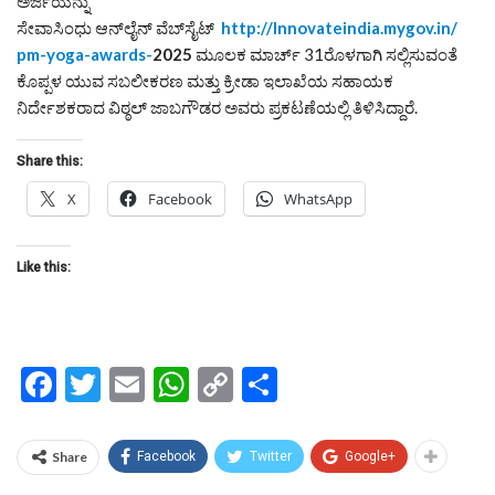
ಅರ್ಜಿಯನ್ನು
ಸೇವಾಸಿಂಧು ಆನ್‌ಲೈನ್ ವೆಬ್‌ಸೈಟ್
http://Innovateindia.mygov.in/
pm-yoga-awards-
2025
ಮೂಲಕ ಮಾರ್ಚ್ 31ರೊಳಗಾಗಿ ಸಲ್ಲಿಸುವಂತೆ
ಕೊಪ್ಪಳ ಯುವ ಸಬಲೀಕರಣ ಮತ್ತು ಕ್ರೀಡಾ ಇಲಾಖೆಯ ಸಹಾಯಕ
ನಿರ್ದೇಶಕರಾದ ವಿಠ್ಠಲ್ ಜಾಬಗೌಡರ ಅವರು ಪ್ರಕಟಣೆಯಲ್ಲಿ ತಿಳಿಸಿದ್ದಾರೆ.
Share this:
X
Facebook
WhatsApp
Like this:
Facebook
Twitter
Email
WhatsApp
Copy
Share
Link
Share
Facebook
Twitter
Google+