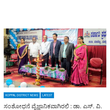
KOPPAL DISTRICT NEWS
LATEST
ಸಂಶೋಧನೆ ವೈಜ್ಞಾನಿಕವಾಗಿರಲಿ : ಡಾ. ಎಸ್. ವಿ.