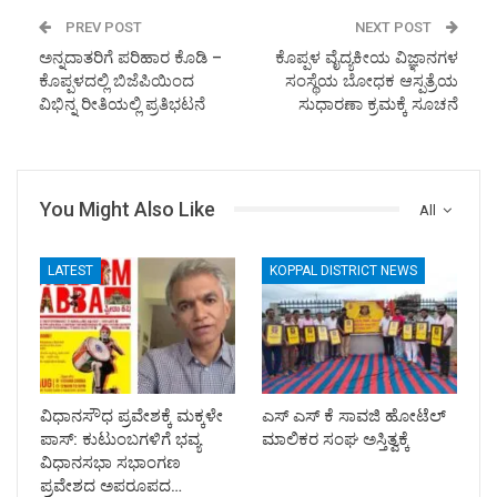
PREV POST
NEXT POST
ಅನ್ನದಾತರಿಗೆ ಪರಿಹಾರ ಕೊಡಿ –
ಕೊಪ್ಪಳ ವೈದ್ಯಕೀಯ ವಿಜ್ಞಾನಗಳ
ಕೊಪ್ಪಳದಲ್ಲಿ ಬಿಜೆಪಿಯಿಂದ
ಸಂಸ್ಥೆಯ ಬೋಧಕ ಆಸ್ಪತ್ರೆಯ
ವಿಭಿನ್ನ ರೀತಿಯಲ್ಲಿ ಪ್ರತಿಭಟನೆ
ಸುಧಾರಣಾ ಕ್ರಮಕ್ಕೆ ಸೂಚನೆ
You Might Also Like
All
LATEST
KOPPAL DISTRICT NEWS
ವಿಧಾನಸೌಧ ಪ್ರವೇಶಕ್ಕೆ ಮಕ್ಕಳೇ
ಎಸ್ ಎಸ್ ಕೆ ಸಾವಜಿ ಹೋಟೆಲ್
ಪಾಸ್: ಕುಟುಂಬಗಳಿಗೆ ಭವ್ಯ
ಮಾಲಿಕರ ಸಂಘ ಅಸ್ತಿತ್ವಕ್ಕೆ
ವಿಧಾನಸಭಾ ಸಭಾಂಗಣ
ಪ್ರವೇಶದ ಅಪರೂಪದ…