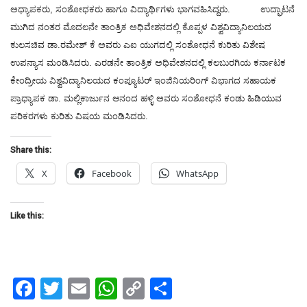
ಅಧ್ಯಾಪಕರು, ಸಂಶೋಧಕರು ಹಾಗೂ ವಿದ್ಯಾರ್ಥಿಗಳು ಭಾಗವಹಿಸಿದ್ದರು. ಉದ್ಘಾಟನೆ
ಮುಗಿದ ನಂತರ ಮೊದಲನೇ ತಾಂತ್ರಿಕ ಅಧಿವೇಶನದಲ್ಲಿ ಕೊಪ್ಪಳ ವಿಶ್ವವಿದ್ಯಾನಿಲಯದ
ಕುಲಸಚಿವ ಡಾ.ರಮೇಶ್ ಕೆ ಅವರು ಎಐ ಯುಗದಲ್ಲಿ ಸಂಶೋಧನೆ ಕುರಿತು ವಿಶೇಷ
ಉಪನ್ಯಾಸ ಮಂಡಿಸಿದರು. ಎರಡನೇ ತಾಂತ್ರಿಕ ಅಧಿವೇಶನದಲ್ಲಿ ಕಲಬುರಗಿಯ ಕರ್ನಾಟಕ
ಕೇಂದ್ರೀಯ ವಿಶ್ವವಿದ್ಯಾನಿಲಯದ ಕಂಪ್ಯೂಟರ್ ಇಂಜಿನಿಯರಿಂಗ್ ವಿಭಾಗದ ಸಹಾಯಕ
ಪ್ರಾಧ್ಯಾಪಕ ಡಾ. ಮಲ್ಲಿಕಾರ್ಜುನ ಆನಂದ ಹಳ್ಳಿ ಅವರು ಸಂಶೋಧನೆ ಕಂಡು ಹಿಡಿಯುವ
ಪರಿಕರಗಳು ಕುರಿತು ವಿಷಯ ಮಂಡಿಸಿದರು.
Share this:
X
Facebook
WhatsApp
Like this:
Facebook
Twitter
Email
WhatsApp
Copy
Share