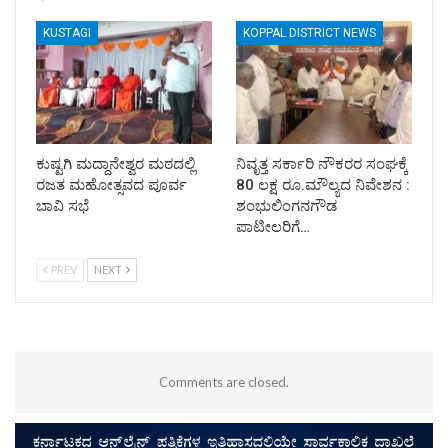
KUSTAGI
KOPPAL DISTRICT NEWS
ಕುಷ್ಟಗಿ ಮದ್ದಾನೇಶ್ವರ ಮಠದಲ್ಲಿ
ನಿವೃತ್ತ ಸರ್ಕಾರಿ ನೌಕರರ ಸಂಘಕ್ಕೆ
ರಜತ ಮಹೋತ್ಸವದ ಪೂರ್ವ
80 ಲಕ್ಷ ರೂ.ಮೌಲ್ಯದ ನಿವೇಶನ :
ಬಾವಿ ಸಭೆ
ಶಂಭುಲಿಂಗನಗೌಡ
ಪಾಟೀಲರಿಗೆ…
PREV
NEXT
Comments are closed.