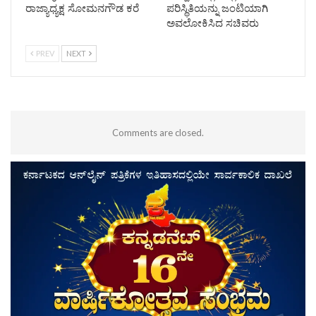
ರಾಜ್ಯಾಧ್ಯಕ್ಷ ಸೋಮನಗೌಡ ಕರೆ
ಪರಿಸ್ಥಿತಿಯನ್ನು ಜಂಟಿಯಾಗಿ
ಅವಲೋಕಿಸಿದ ಸಚಿವರು
PREV
NEXT
Comments are closed.