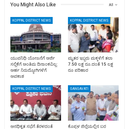
You Might Also Like
All
KOPPAL DISTRICT NEWS
KOPPAL DISTRICT NEWS
ಯುವನಿಧಿ ಯೋಜನೆಗೆ ಅರ್ಜಿ
ಮೃತರ ಇಬ್ಬರು ಮಕ್ಕಳಿಗೆ ತಲಾ
ಸಲ್ಲಿಕೆಗೆ ಅಂತಿಮ ದಿನಾಂಕವಿಲ್ಲ:
7.50 ಲಕ್ಷ ರೂ.ದಂತೆ 15 ಲಕ್ಷ
ಅರ್ಹ ನಿರುದ್ಯೋಗಿಗಳಿಗೆ
ರೂ ಪರಿಹಾರ
ಅವಕಾಶ
KOPPAL DISTRICT NEWS
GANGAVATI
ಅನಧಿಕೃತ ಸಭೆಗೆ ತೆರಳದಂತೆ
ಕೊಪ್ಪಳ ಜಿಲ್ಲೆಯಲ್ಲಿನ ಬರ