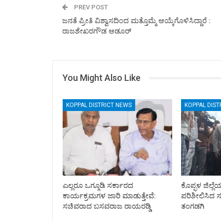
PREV POST
ಜನತೆ ಪ್ರೀತಿ ವಿಶ್ವಾಸದಿಂದ ಮತ್ತೊಮ್ಮೆ ಆಯ್ಕೆಗೊಳಿಸಿದ್ದಾರೆ :
ರಾಜಶೇಖರಗೌಡ ಆಡೂರ್
You Might Also Like
KOPPAL DISTRICT NEWS
KOPPAL DIST
ಎಲ್ಲರೂ ಒಗ್ಗೂಡಿ ಸರ್ಕಾರದ
ಕೊಪ್ಫಳ ಜಿಲ್ಲೆಯ
ಕಾರ್ಯಕ್ರಮಗಳ ಜಾರಿ ಮಾಡುತ್ತೇವೆ:
ಪರಿಶೀಲಿಸಿದ 
ಸಚಿವರಾದ ಬಸವರಾಜ ರಾಯರಡ್ಡಿ
ತಂಗಡಗಿ