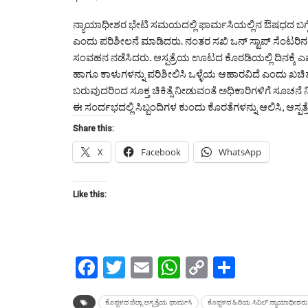
ನ್ಯಾಯಾಧೀಶರ ಭೇಟಿ ಸಮಯದಲ್ಲಿ ಫಾರ್ಮಸಿಯಲ್ಲಿನ ಔಷಧದ ಬಗ್ಗೆ ಸ
ಎಂದು ಪರಿಶೀಲನೆ ಮಾಡಿದರು. ನಂತರ ಸಖಿ ಒನ್ ಸ್ಟಾಪ್ ಸೆಂಟರಿನಲ್ಲಿರ
ಸಂವಹನ ನಡೆಸಿದರು. ಆಸ್ಪತ್ರೆಯ ಊಟದ ಕೊಠಡಿಯಲ್ಲಿ ದಿನಕ್ಕೆ ಎ
ಹಾಗೂ ಕಾಳುಗಳನ್ನು ಪರಿಶೀಲಿಸಿ ಒಳ್ಳೆಯ ಆಹಾರವಿದೆ ಎಂದು ಖಚಿತಪಡಿಸಿ
ಬರುವುದರಿಂದ ಸೂಕ್ತ ಚಿಕಿತ್ಸೆ ನೀಡುವಂತೆ ಅಧಿಕಾರಿಗಳಿಗೆ ಸೂಚನೆ 
ಈ ಸಂರ್ದಭದಲ್ಲಿ ಸಿಬ್ಬಂದಿಗಳ ಕುಂದು ಕೊರತೆಗಳನ್ನು ಆಲಿಸಿ, ಆಸ್ಪತ
Share this:
X
Facebook
WhatsApp
Like this:
Facebook
Twitter
Email
WhatsApp
Copy
Share
Link
ಕೊಪ್ಪಳದ ಜಿಲ್ಲಾ ಆಸ್ಪತ್ರೆಯ ಫಾರ್ಮಸಿ
ಕೊಪ್ಪಳದ ಹಿರಿಯ ಸಿವಿಲ್ ನ್ಯಾಯಾಧೀಶರು 