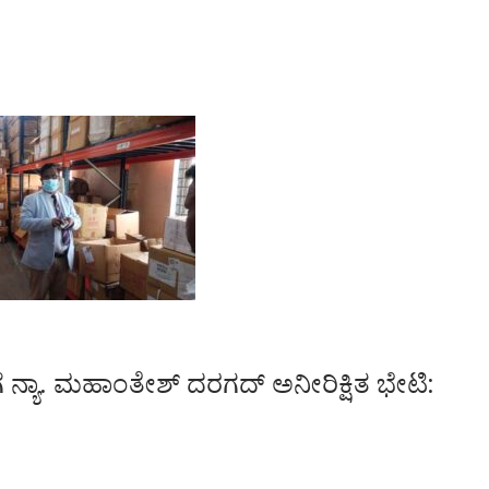
ರ್‌ಗೆ ನ್ಯಾ. ಮಹಾಂತೇಶ್ ದರಗದ್ ಅನೀರಿಕ್ಷಿತ ಭೇಟಿ: