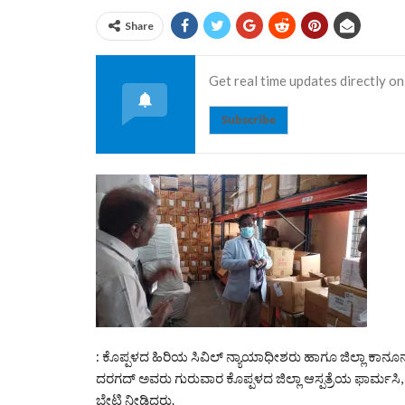
Share
Get real time updates directly on
Subscribe
: ಕೊಪ್ಪಳದ ಹಿರಿಯ ಸಿವಿಲ್ ನ್ಯಾಯಾಧೀಶರು ಹಾಗೂ ಜಿಲ್ಲಾ ಕಾನೂ
ದರಗದ್ ಅವರು ಗುರುವಾರ ಕೊಪ್ಪಳದ ಜಿಲ್ಲಾ ಆಸ್ಪತ್ರೆಯ ಫಾರ್ಮಸಿ,
ಭೇಟಿ ನೀಡಿದರು.