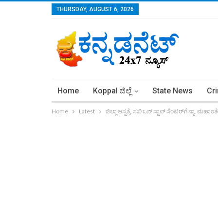
THURSDAY, AUGUST 6, 2026
Home
Koppal ಜಿಲ್ಲೆ
State News
Cr
Home
Latest
ಜಿಲ್ಲಾ ಆಸ್ಪತ್ರೆ, ಸಖಿ ಒನ್ ಸ್ಟಾಪ್ ಸೆಂಟರ್‌ಗೆ ನ್ಯಾ. ಮ