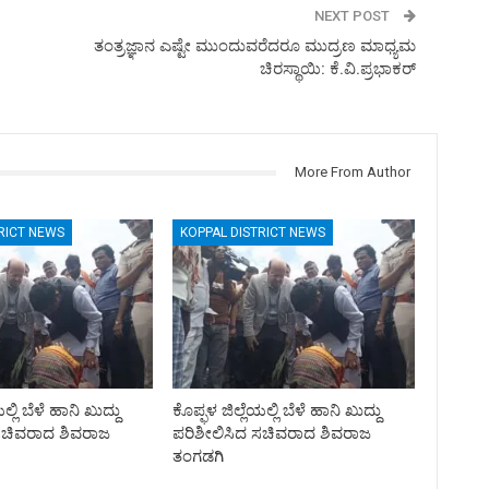
NEXT POST
ತಂತ್ರಜ್ಞಾನ ಎಷ್ಟೇ ಮುಂದುವರೆದರೂ ಮುದ್ರಣ ಮಾಧ್ಯಮ
ಚಿರಸ್ಥಾಯಿ: ಕೆ.ವಿ.ಪ್ರಭಾಕರ್
More From Author
RICT NEWS
KOPPAL DISTRICT NEWS
ಲ್ಲಿ ಬೆಳೆ ಹಾನಿ ಖುದ್ದು
ಕೊಪ್ಫಳ ಜಿಲ್ಲೆಯಲ್ಲಿ ಬೆಳೆ ಹಾನಿ ಖುದ್ದು
ಸಚಿವರಾದ ಶಿವರಾಜ
ಪರಿಶೀಲಿಸಿದ ಸಚಿವರಾದ ಶಿವರಾಜ
ತಂಗಡಗಿ