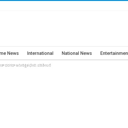
ime News
International
National News
Entertainmen
ಹಾಂತೇಶ್ ದರಗದ್ ಅನೀರಿಕ್ಷಿತ ಭೇಟಿ: ಪರಿಶೀಲನೆ