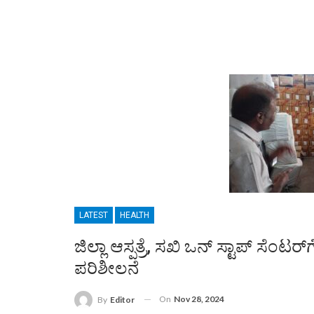
LATEST
HEALTH
ಜಿಲ್ಲಾ ಆಸ್ಪತ್ರೆ, ಸಖಿ ಒನ್ ಸ್ಟಾಪ್ ಸೆಂಟ
ಪರಿಶೀಲನೆ
On
Nov 28, 2024
By
Editor