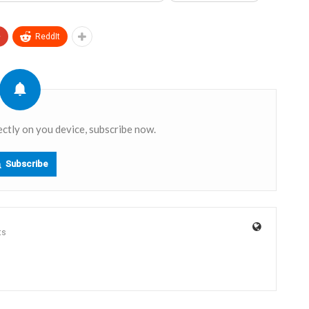
+
ReddIt
ectly on you device, subscribe now.
Subscribe
ts