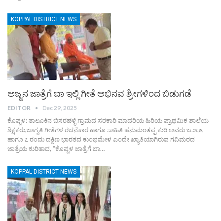
KOPPAL DISTRICT NEWS
ಅಜ್ಜನ ಜಾತ್ರೆಗೆ ಬಾ ಇಲ್ಲಿ ಗೀತೆ ಅಭಿನವ ಶ್ರೀಗಳಿಂದ ಬಿಡುಗಡೆ
EDITOR
Dec 29, 2025
ಕೊಪ್ಪಳ: ತಾಲೂಕಿನ ಬಿಸರಹಳ್ಳಿ ಗ್ರಾಮದ ಸರಕಾರಿ ಮಾದರಿಯ ಹಿರಿಯ ಪ್ರಾಥಮಿಕ ಶಾಲೆಯ
ಶಿಕ್ಷಕರು,ಜಾಗೃತಿ ಗೀತೆಗಳ ರಚನೆಕಾರ ಹಾಗೂ ಸಾಹಿತಿ ಹನುಮಂತಪ್ಪ ಕುರಿ ಅವರು ಜ.೫,೬,
ಹಾಗೂ ೭ ರಂದು ದಕ್ಷಿಣ ಭಾರತದ ಕುಂಭಮೇಳ ಎಂದೇ ಖ್ಯಾತಿಯಾಗಿರುವ ಗವಿಮಠದ
ಜಾತ್ರೆಯ ಕುರಿತಾದ, “ಕೊಪ್ಪಳ ಜಾತ್ರೆಗೆ ಬಾ
…
KOPPAL DISTRICT NEWS