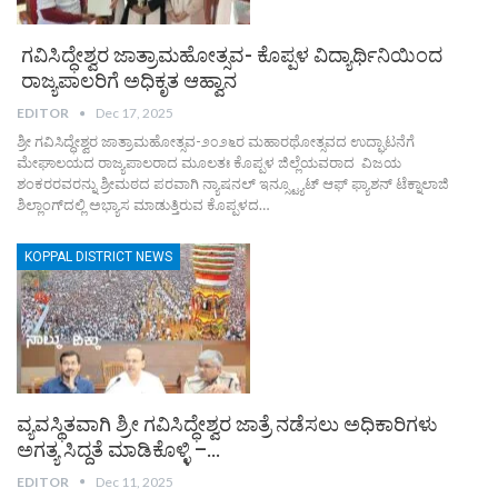
ಗವಿಸಿದ್ಧೇಶ್ವರ ಜಾತ್ರಾಮಹೋತ್ಸವ- ಕೊಪ್ಪಳ ವಿದ್ಯಾರ್ಥಿನಿಯಿಂದ
ರಾಜ್ಯಪಾಲರಿಗೆ ಅಧಿಕೃತ ಆಹ್ವಾನ
EDITOR
Dec 17, 2025
ಶ್ರೀ ಗವಿಸಿದ್ಧೇಶ್ವರ ಜಾತ್ರಾಮಹೋತ್ಸವ-೨೦೨೬ರ ಮಹಾರಥೋತ್ಸವದ ಉದ್ಘಾಟನೆಗೆ
ಮೇಘಾಲಯದ ರಾಜ್ಯಪಾಲರಾದ ಮೂಲತಃ ಕೊಪ್ಪಳ ಜಿಲ್ಲೆಯವರಾದ ವಿಜಯ
ಶಂಕರರವರನ್ನು ಶ್ರೀಮಠದ ಪರವಾಗಿ ನ್ಯಾಷನಲ್ ಇನ್ಸ್ಟ್ಯೂಟ್ ಆಫ್ ಫ್ಯಾಶನ್ ಟೆಕ್ನಾಲಾಜಿ
ಶಿಲ್ಲಾಂಗ್‌ದಲ್ಲಿ ಅಭ್ಯಾಸ ಮಾಡುತ್ತಿರುವ ಕೊಪ್ಪಳದ
…
KOPPAL DISTRICT NEWS
ವ್ಯವಸ್ಥಿತವಾಗಿ ಶ್ರೀ ಗವಿಸಿದ್ಧೇಶ್ವರ ಜಾತ್ರೆ ನಡೆಸಲು ಅಧಿಕಾರಿಗಳು
ಅಗತ್ಯ ಸಿದ್ದತೆ ಮಾಡಿಕೊಳ್ಳಿ –…
EDITOR
Dec 11, 2025