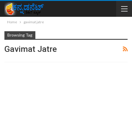
Home
gavimat jatre
Browsing Tag
Gavimat Jatre