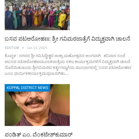
ಬಸವ ಪಟಆರೋಹಣ: ಶ್ರೀ ಗವಿಮಠಜಾತ್ರೆಗೆ ವಿದ್ಯುಕ್ತವಾಗಿ ಚಾಲನೆ
EDITOR
Jan 11, 2025
ಕೊಪ್ಪಳ : ನಗರದ ಶ್ರೀ ಗವಿಸಿದ್ಧೇಶ್ವರ ಜಾತ್ರಾ ಮಹೋತ್ಸವದ ಅಂಗವಾಗಿ ಶನಿವಾರ ಸಂಜೆ
೫ಬಸವ ಪಟಆರೋಹಣಮೂಲಕಜಾತ್ರೆಯ ಸಕಲ ಕಾರ್ಯಕ್ರಮಗಳಿಗೆ ವಿದ್ಯುಕ್ತವಾಗಿ ಚಾಲನೆ
ದೊರೆಯಿತುಇಂದು ಶ್ರೀಗವಿಮಠದ ಕರ್ತೃಗದ್ದುಗೆಯ ಮುಂಭಾಗದಲ್ಲಿ ’ಬಸವ ಪಟಆರೋಹಣ’
ಎಂಬ ಧಾರ್ಮಿಕಕಾರ್ಯಕ್ರಮವೂಜರುಗಿತು.…
KOPPAL DISTRICT NEWS
ಪಂಡಿತ್ ಎಂ. ವೆಂಕಟೇಶ್‌ಕುಮಾರ್