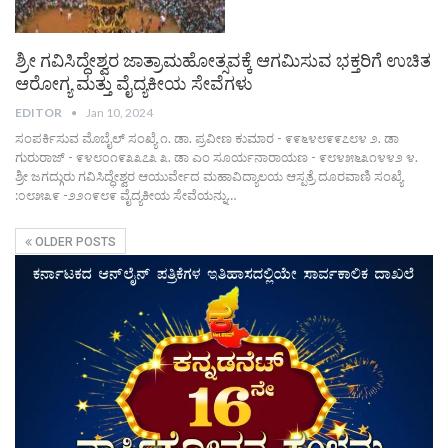
ಶ್ರೀ ಗವಿಸಿದ್ಧೇಶ್ವರ ಜಾತ್ರಾಮಹೋತ್ಸವಕ್ಕೆ ಆಗಮಿಸುವ ಭಕ್ತರಿಗೆ ಉಚಿತ
ಆರೋಗ್ಯ ಮತ್ತು ವೈದ್ಯಕೀಯ ಸೇವೆಗಳು
EDITOR
Jan 10, 2024
ಸಂಪರ್ಕಿಸುವ ಮೊಬೈಲ್ ಸಂಖ್ಯೆ ೧. ಡಾ. ಪ್ರವೀಣ ಕುಮಾರ - ೯೯೬೪೮೯೯೭೮೪ ೨. ಡಾ
ಗುರುರಾಜ್ - ೯೪೮೦೧೯೩೩೭೩ ೩. ಡಾ ಎಂ ಸೂರ್ಯನಾರಾಯಣ - ೯೮೪೫೬೩೧೪೪೨ ೪.
ಶ್ರೀ ಜಗದ್ಗುರು ಗವಿಸಿದ್ಧೇಶ್ವರ ಆಯುರ್ವೇದ ಮಹಾವಿದ್ಯಾಲಯ ಆಸ್ಪತ್ರೆ ದೂರವಾಣಿ ಸಂಖ್ಯೆ
:೦೮೫೩೯ -೨೨೧೯೮೯ ವೈದ್ಯಕೀಯ ಸೇವೆಯನ್ನು…
OLDER POSTS