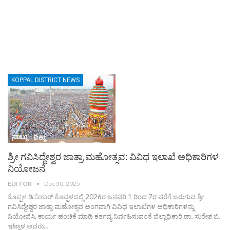
KOPPAL DISTRICT NEWS
ಶ್ರೀ ಗವಿಸಿದ್ದೇಶ್ವರ ಜಾತ್ರಾ ಮಹೋತ್ಸವ: ವಿವಿಧ ಇಲಾಖೆ ಅಧಿಕಾರಿಗಳ
ನಿಯೋಜನೆ
EDITOR
Dec 30, 2025
ಕೊಪ್ಪಳ ಡಿಸೆಂಬರ್ ಕೊಪ್ಪಳದಲ್ಲಿ 2026ರ ಜನವರಿ 1 ರಿಂದ 7ರ ವರೆಗೆ ಜರುಗುವ ಶ್ರೀ
ಗವಿಸಿದ್ದೇಶ್ವರ ಜಾತ್ರಾ ಮಹೋತ್ಸವ ಅಂಗವಾಗಿ ವಿವಿಧ ಇಲಾಖೆಗಳ ಅಧಿಕಾರಿಗಳನ್ನು
ನಿಯೋಜಿಸಿ, ಕಾರ್ಯ ಹಂಚಿಕೆ ಮಾಡಿ ಕರ್ತವ್ಯ ನಿರ್ವಹಿಸುವಂತೆ ಜಿಲ್ಲಾಧಿಕಾರಿ ಡಾ. ಸುರೇಶ ಬಿ.
ಇಟ್ನಾಳ ಅವರು
…