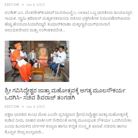
EDITOR
Jan 6, 2025
ಪಂಡಿತ್ ಎಂ. ವೆಂಕಟೇಶ್‌ಕುಮಾರ್ (ಜನನಜುಲೈ ೧, ೧೯೫೩) ಒಬ್ಬ ಭಾರತೀಯ ಹಿಂದೂಸ್ತಾನಿ
ಗಾಯಕ. ಸ್ವಾಮಿ ಹರಿದಾಸ್ ಮತ್ತುಕನಕದಾಸರು ರಚಿಸಿದ ಭಕ್ತಿಗೀತೆಗಳ ನಿರೂಪಣೆಗಾಗಿಅವರು
ಹೆಚ್ಚು ಹೆಸರುವಾಸಿಯಾಗಿದ್ದಾರೆ. ಕುಮಾರ್‌ಕಿರಾಣಾ ಮತ್ತುಗ್ವಾಲಿಯರ್‌ಘರಾನಾಗೆ
ಆರಂಭಿಕಜೀವನ ಮತ್ತು ಸಂಗೀತತರಬೇತಿ…
ಶ್ರೀ ಗವಿಸಿದ್ಧೇಶ್ವರ ಜಾತ್ರಾ ಮಹೋತ್ಸವಕ್ಕೆ ಅಗತ್ಯ ಮೂಲಸೌಕರ್ಯ
ಒದಗಿಸಿ- ಸಚಿವ ಶಿವರಾಜ್ ತಂಗಡಗಿ
EDITOR
Jan 4, 2025
ದಕ್ಷಿಣ ಭಾರತದ ಕುಂಭ ಮೇಳ ಎಂದೇ ಪ್ರಸಿದ್ದವಾದ ಶ್ರೀಗವಿಸಿದ್ದೇಶ್ವರ ಜಾತ್ರಾ ಮಹೋತ್ಸವಕ್ಕೆ
ಕುಡಿವ ನೀರು, ವಾಹನ ಪಾರ್ಕಿಂಗ್ ಸೇರಿದಂತೆ ಅಗತ್ಯ ಮೂಲಭೂತ ಸೌಕರ್ಯ ಒದಗಿಸಬೇಕು
ಎಂದು ಹಿಂದುಳಿದ ವರ್ಗಗಳ ಕಲ್ಯಾಣ ಹಾಗೂ ಕನ್ನಡ ಸಂಸ್ಕೃತಿ ಇಲಾಖೆ ಸಚಿವರು ಹಾಗೂ
ಕೊಪ್ಪಳ ಜಿಲ್ಲಾ ಉಸ್ತುವಾರಿ…