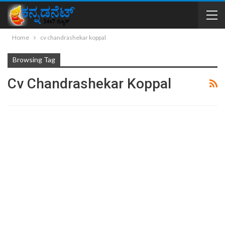
Home
cv chandrashekar koppal
Browsing Tag
Cv Chandrashekar Koppal