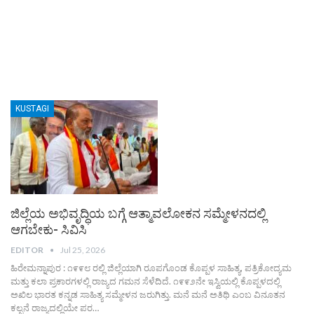
KUSTAGI
ಜಿಲ್ಲೆಯ ಅಭಿವೃದ್ಧಿಯ ಬಗ್ಗೆ ಆತ್ಮಾವಲೋಕನ ಸಮ್ಮೇಳನದಲ್ಲಿ
ಆಗಬೇಕು- ಸಿವಿಸಿ
EDITOR
Jul 25, 2026
ಹಿರೇಮನ್ನಾಪುರ : ೧೯೯೮ ರಲ್ಲಿ ಜಿಲ್ಲೆಯಾಗಿ ರೂಪಗೊಂಡ ಕೊಪ್ಪಳ ಸಾಹಿತ್ಯ, ಪತ್ರಿಕೋದ್ಯಮ
ಮತ್ತು ಕಲಾ ಪ್ರಕಾರಗಳಲ್ಲಿ ರಾಜ್ಯದ ಗಮನ ಸೆಳೆದಿದೆ. ೧೯೯೨ನೇ ಇಸ್ವಿಯಲ್ಲಿ ಕೊಪ್ಪಳದಲ್ಲಿ
ಅಖಿಲ ಭಾರತ ಕನ್ನಡ ಸಾಹಿತ್ಯ ಸಮ್ಮೇಳನ ಜರುಗಿತ್ತು. ಮನೆ ಮನೆ ಅತಿಥಿ ಎಂಬ ವಿನೂತನ
ಕಲ್ಪನೆ ರಾಜ್ಯದಲ್ಲಿಯೇ ಪರ…