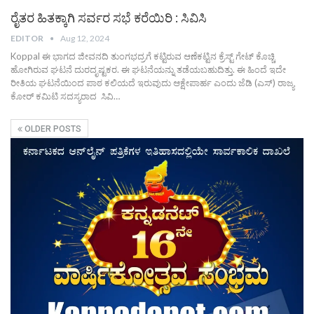
ರೈತರ ಹಿತಕ್ಕಾಗಿ ಸರ್ವರ ಸಭೆ ಕರೆಯಿರಿ : ಸಿವಿಸಿ
EDITOR
Aug 12, 2024
Koppal ಈ ಭಾಗದ ಜೀವನದಿ ತುಂಗಭದ್ರಗೆ ಕಟ್ಟಿರುವ ಆಣೆಕಟ್ಟಿನ ಕ್ರೆಸ್ಟ್ ಗೇಟ್ ಕೊಚ್ಚಿ
ಹೋಗಿರುವ ಘಟನೆ ದುರದೃಷ್ಟಕರ. ಈ ಘಟನೆಯನ್ನು ತಡೆಯಬಹುದಿತ್ತು. ಈ ಹಿಂದೆ ಇದೇ
ರೀತಿಯ ಘಟನೆಯಿಂದ ಪಾಠ ಕಲಿಯದೆ ಇರುವುದು ಆಕ್ಷೇಪಾರ್ಹ ಎಂದು ಜೆಡಿ (ಎಸ್) ರಾಜ್ಯ
ಕೋರ್ ಕಮಿಟಿ ಸದಸ್ಯರಾದ ಸಿವಿ…
OLDER POSTS