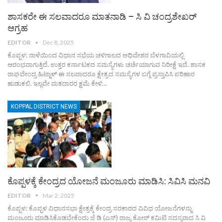
ಶಾಸಕರೇ ಈ ಸಲವಾದರೂ ಮಾತನಾಡಿ – ಸಿ ವಿ ಚಂದ್ರಶೇಖರ್
ಆಗ್ರಹ
EDITOR
Dec 8, 2025
ಕೊಪ್ಪಳ: ನಾಳೆಯಿಂದ ವಿಧಾನ ಸಭೆಯ ಚಳಿಗಾಲದ ಅಧಿವೇಶನ ಬೆಳಗಾವಿಯಲ್ಲಿ
ಆರಂಭವಾಗುತ್ತಿದೆ. ಉತ್ತರ ಕರ್ನಾಟಕದ ಸಮಸ್ಯೆಗಳು ಚರ್ಚೆಯಾಗುವ ನಿರೀಕ್ಷೆ ಇದೆ. ಶಾಸಕ
ರಾಘವೇಂದ್ರ ಹಿಟ್ನಾಳ್ ಈ ಸಲವಾದರೂ ಕ್ಷೇತ್ರದ ಸಮಸ್ಯೆಗಳ ಬಗ್ಗೆ ಪ್ರಸ್ತಾಪಿಸಿ ಪರಿಹಾರ
ಹುಡುಕಲಿ. ಇಲ್ಲವೇ ಮತದಾರರ ಕ್ಷಮೆ ಕೇಳಿ
…
KOPPAL DISTRICT NEWS
ಕೊಪ್ಪಳಕ್ಕೆ ಕೇಂದ್ರದ ಯೋಜನೆ ಮಂಜೂರು ಮಾಡಿಸಿ: ಸಿವಿಸಿ ಮನವಿ
EDITOR
Mar 2, 2025
ಕೊಪ್ಪಳ: ಕೊಪ್ಪಳ ವಿಧಾನಸಭಾ ಕ್ಷೇತ್ರಕ್ಕೆ ಕೇಂದ್ರ ಸರಕಾರದ ವಿವಿಧ ಯೋಜನೆಗಳನ್ನು
ಮಂಜೂರು ಮಾಡಿಸಿಕೊಡಬೇಕೆಂದು ಜೆ ಡಿ (ಎಸ್) ರಾಜ್ಯ ಕೋರ್ ಕಮಿಟಿ ಸದಸ್ಯರಾದ ಸಿ ವಿ