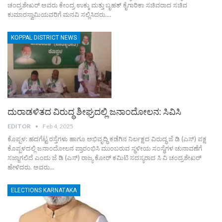
ಚಂದ್ರಶೇಖರ್ ಅವರು ಕೇಂದ್ರ ಉಕ್ಕು ಮತ್ತು ಬೃಹತ್ ಕೈಗಾರಿಕಾ ಸಚಿವರಾದ ಸಚಿವ
ಕುಮಾರಸ್ವಾಮಿಯವರಿಗೆ ಮನವಿ ಸಲ್ಲಿಸಿದರು.…
KOPPAL DISTRICT NEWS
ದುರಾಡಳಿತದ ವಿರುದ್ಧ ಶೀಘ್ರದಲ್ಲಿ ಜನಾಂದೋಲನ: ಸಿವಿಸಿ
EDITOR
Feb 4, 2025
ಕೊಪ್ಪಳ: ಹದಗೆಟ್ಟ ರಸ್ತೆಗಳು ಹಾಗೂ ಅಭಿವೃದ್ಧಿ ಕಡೆಗಿನ ನಿರ್ಲಕ್ಷದ ವಿರುದ್ಧ ಜೆ ಡಿ (ಎಸ್) ಪಕ್ಷ
ಕೊಪ್ಪಳದಲ್ಲಿ ಜನಾಂದೋಲನ ಪ್ರಾರಂಭಿಸಿ ಮುಂಬರುವ ಸ್ಥಳೀಯ ಸಂಸ್ಥೆಗಳ ಚುನಾವಣೆಗೆ
ಸಜ್ಜಾಗಲಿದೆ ಎಂದು ಜೆ ಡಿ (ಎಸ್) ರಾಜ್ಯ ಕೋರ್ ಕಮಿಟಿ ಸದಸ್ಯರಾದ ಸಿ ವಿ ಚಂದ್ರಶೇಖರ್
ಹೇಳಿದರು. ಅವರು…
ELECTIONS KARNATAKA