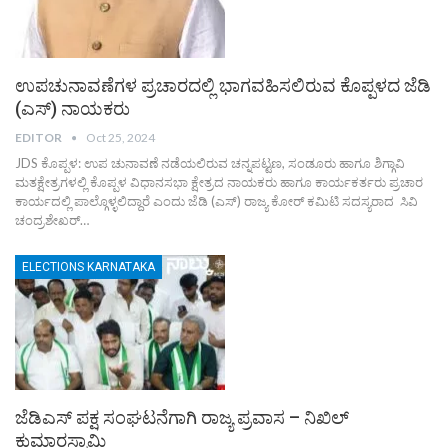
ಉಪಚುನಾವಣೆಗಳ ಪ್ರಚಾರದಲ್ಲಿ ಭಾಗವಹಿಸಲಿರುವ ಕೊಪ್ಪಳದ ಜೆಡಿ
(ಎಸ್) ನಾಯಕರು
EDITOR
Oct 25, 2024
JDS ಕೊಪ್ಪಳ: ಉಪ ಚುನಾವಣೆ ನಡೆಯಲಿರುವ ಚನ್ನಪಟ್ಟಣ, ಸಂಡೂರು ಹಾಗೂ ಶಿಗ್ಗಾವಿ
ಮತಕ್ಷೇತ್ರಗಳಲ್ಲಿ ಕೊಪ್ಪಳ ವಿಧಾನಸಭಾ ಕ್ಷೇತ್ರದ ನಾಯಕರು ಹಾಗೂ ಕಾರ್ಯಕರ್ತರು ಪ್ರಚಾರ
ಕಾರ್ಯದಲ್ಲಿ ಪಾಲ್ಗೊಳ್ಳಲಿದ್ದಾರೆ ಎಂದು ಜೆಡಿ (ಎಸ್) ರಾಜ್ಯ ಕೋರ್ ಕಮಿಟಿ ಸದಸ್ಯರಾದ ಸಿವಿ
ಚಂದ್ರಶೇಖರ್…
ELECTIONS KARNATAKA
ಜೆಡಿಎಸ್ ಪಕ್ಷ ಸಂಘಟನೆಗಾಗಿ ರಾಜ್ಯ ಪ್ರವಾಸ – ನಿಖಿಲ್
ಕುಮಾರಸ್ವಾಮಿ