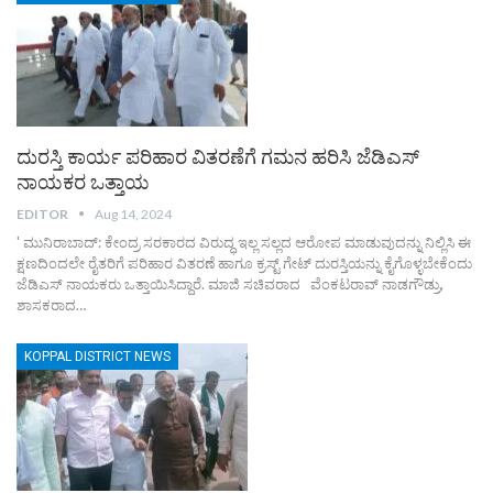
ದುರಸ್ತಿ ಕಾರ್ಯ ಪರಿಹಾರ ವಿತರಣೆಗೆ ಗಮನ ಹರಿಸಿ ಜೆಡಿಎಸ್
ನಾಯಕರ ಒತ್ತಾಯ
EDITOR
Aug 14, 2024
' ಮುನಿರಾಬಾದ್: ಕೇಂದ್ರ ಸರಕಾರದ ವಿರುದ್ಧ ಇಲ್ಲ ಸಲ್ಲದ ಆರೋಪ ಮಾಡುವುದನ್ನು ನಿಲ್ಲಿಸಿ ಈ
ಕ್ಷಣದಿಂದಲೇ ರೈತರಿಗೆ ಪರಿಹಾರ ವಿತರಣೆ ಹಾಗೂ ಕ್ರಸ್ಟ್ ಗೇಟ್ ದುರಸ್ತಿಯನ್ನು ಕೈಗೊಳ್ಳಬೇಕೆಂದು
ಜೆಡಿಎಸ್ ನಾಯಕರು ಒತ್ತಾಯಿಸಿದ್ದಾರೆ. ಮಾಜಿ ಸಚಿವರಾದ ವೆಂಕಟರಾವ್ ನಾಡಗೌಡ್ರು,
ಶಾಸಕರಾದ…
KOPPAL DISTRICT NEWS