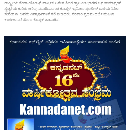
ರಾಷ್ಟ್ರೀಯ ಸೇವಾ ಯೋಜನೆ ವಾರ್ಷಿಕ ವಿಶೇಷ ಶಿಬಿರ ಗ್ರಾಮೀಣ ಭಾಗದ ಜನ ಸಾಮಾನ್ಯರಿಗೆ
ಸ್ವಚ್ಛತೆಯ ಕುರಿತು ಅರಿವು ಮೂಡಿಸುವಂತೆ ಕೊಪ್ಪಳ ಗ್ರಾಮೀಣ ಪೊಲೀಸ್ ಠಾಣೆಯ ಸಿಪಿಐ
ಸುರೇಶ ಡಿ ಅವರು ವಿದ್ಯಾರ್ಥಿಗಳಿಗೆ ಕರೆ ನೀಡಿದರು. ಸರಕಾರಿ ಪ್ರಥಮ ದರ್ಜೆ ಮಹಿಳಾ
ಕಾಲೇಜು ವತಿಯಿಂದ ಕೊಪ್ಪಳ ತಾಲೂಕಿನ…