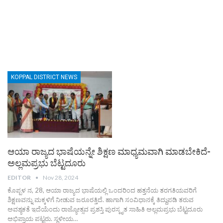
KOPPAL DISTRICT NEWS
ಆಯಾ ರಾಜ್ಯದ ಭಾಷೆಯನ್ನೇ ಶಿಕ್ಷಣ ಮಾಧ್ಯಮವಾಗಿ ಮಾಡಬೇಕಿದೆ-
ಅಲ್ಲಮಪ್ರಭು ಬೆಟ್ಟದೂರು
EDITOR
Nov 28, 2024
ಕೊಪ್ಪಳ ನ, 28, ಆಯಾ ರಾಜ್ಯದ ಭಾಷೆಯಲ್ಲಿ ಒಂದರಿಂದ ಹತ್ತನೆಯ ತರಗತಿಯವರಿಗೆ
ಶಿಕ್ಷಣವನ್ನು ಮಕ್ಕಳಿಗೆ ನೀಡುವ ಜರೂರತ್ತಿದೆ. ಹಾಗಾಗಿ ಸಂವಿಧಾನಕ್ಕೆ ತಿದ್ದುಪಡಿ ತರುವ
ಅವಶ್ಯಕತೆ ಇದೆಯೆಂದು ರಾಜ್ಯೋತ್ಸವ ಪ್ರಶಸ್ತಿ ಪುರಸ್ಕೃತ ಸಾಹಿತಿ ಅಲ್ಲಮಪ್ರಭು ಬೆಟ್ಟದೂರು
ಅಭಿಪ್ರಾಯ ಪಟ್ಟರು. ಸ್ಥಳೀಯ…