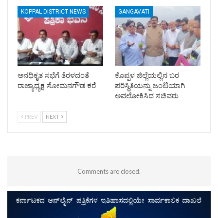
KOPPAL DISTRICT NEWS
GANGAVATI
ಅನಧಿಕೃತ ಸಭೆಗೆ ತೆರಳದಂತೆ
ಕೊಪ್ಪಳ ಜಿಲ್ಲೆಯಲ್ಲಿನ ಬರ
ರಾಜ್ಯಾಧ್ಯಕ್ಷ ಸೋಮನಗೌಡ ಕರೆ
ಪರಿಸ್ಥಿತಿಯನ್ನು ಜಂಟಿಯಾಗಿ
ಅವಲೋಕಿಸಿದ ಸಚಿವರು
PREV
NEXT
Comments are closed.