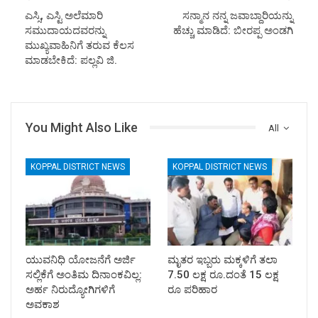
ಎಸ್ಸಿ, ಎಸ್ಟಿ ಅಲೆಮಾರಿ
ಸನ್ಮಾನ ನನ್ನ ಜವಾಬ್ದಾರಿಯನ್ನು
ಸಮುದಾಯದವರನ್ನು
ಹೆಚ್ಚು ಮಾಡಿದೆ: ಬೀರಪ್ಪ ಅಂಡಗಿ
ಮುಖ್ಯವಾಹಿನಿಗೆ ತರುವ ಕೆಲಸ
ಮಾಡಬೇಕಿದೆ: ಪಲ್ಲವಿ ಜಿ.
You Might Also Like
All
KOPPAL DISTRICT NEWS
KOPPAL DISTRICT NEWS
ಯುವನಿಧಿ ಯೋಜನೆಗೆ ಅರ್ಜಿ
ಮೃತರ ಇಬ್ಬರು ಮಕ್ಕಳಿಗೆ ತಲಾ
ಸಲ್ಲಿಕೆಗೆ ಅಂತಿಮ ದಿನಾಂಕವಿಲ್ಲ:
7.50 ಲಕ್ಷ ರೂ.ದಂತೆ 15 ಲಕ್ಷ
ಅರ್ಹ ನಿರುದ್ಯೋಗಿಗಳಿಗೆ
ರೂ ಪರಿಹಾರ
ಅವಕಾಶ