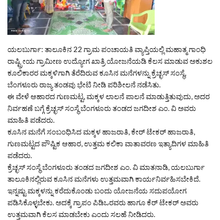
ಯಲಬುರ್ಗಾ: ತಾಲೂಕಿನ 22 ಗ್ರಾಮ ಪಂಚಾಯತಿ ವ್ಯಾಪ್ತಿಯಲ್ಲಿ ಮಹಾತ್ಮ ಗಾಂಧಿ
ರಾಷ್ಟ್ರೀಯ ಗ್ರಾಮೀಣ ಉದ್ಯೋಗ ಖಾತ್ರಿ ಯೋಜನೆಯಡಿ ಕೆಲಸ ಮಾಡುವ ಅಕುಶಲ
ಕೂಲಿಕಾರರ ಮಕ್ಕಳಿಗಾಗಿ ತೆರೆದಿರುವ ಕೂಸಿನ ಮನೆಗಳನ್ನು ಕ್ರೆಚ್ಛಸ್ ಸಂಸ್ಥೆ,
ಬೆಂಗಳೂರು ರಾಜ್ಯ ತಂಡವು ಭೇಟಿ ನೀಡಿ ಪರಿಶೀಲನೆ ನಡೆಸಿತು.
ಈ ವೇಳೆ ಆಹಾರದ ಗುಣಮಟ್ಟ, ಮಕ್ಕಳ ಲಾಲನೆ ಪಾಲನೆ ಮಾಡುತ್ತಿತುವುದು, ಅದರ
ನಿರ್ವಹಣೆ ಬಗ್ಗೆ ಕ್ರೆಚ್ಛಸ್ ಸಂಸ್ಥೆ ಬೆಂಗಳೂರು ತಂಡದ ಜಗದೀಶ ಎಂ. ವಿ ಅವರು
ಮಾಹಿತಿ ಪಡೆದರು.
ಕೂಸಿನ ಮನೆಗೆ ಸಂಬಂಧಿಸಿದ ಮಕ್ಕಳ ಹಾಜರಾತಿ, ಕೇರ್ ಟೇಕರ್ ಹಾಜರಾತಿ,
ಗುಣಮಟ್ಟದ ಪೌಷ್ಟಿಕ ಆಹಾರ, ಉತ್ತಮ ಕಲಿಕಾ ವಾತಾವರಣ ಇತ್ಯಾದಿಗಳ ಮಾಹಿತಿ
ಪಡೆದರು.
ಕ್ರೆಚ್ಛಸ್ ಸಂಸ್ಥೆ ಬೆಂಗಳೂರು ತಂಡದ ಜಗದೀಶ ಎಂ. ವಿ ಮಾತನಾಡಿ, ಯಲಬುರ್ಗಾ
ತಾಲೂಕಿನಲ್ಲಿರುವ ಕೂಸಿನ ಮನೆಗಳು ಉತ್ತಮವಾಗಿ ಕಾರ್ಯನಿರ್ವಹಿಸಬೇಕಿದೆ.
ಇನ್ನಷ್ಟು ಮಕ್ಕಳನ್ನು ಕರೆದುಕೊಂಡು ಬಂದು ಯೋಜನೆಯ ಸದುಪಯೋಗ
ಪಡಿಸಿಕೊಳ್ಳಬೇಕು. ಅದಕ್ಕೆ ಗ್ರಾಪಂ ಪಿಡಿಒರವರು ಹಾಗೂ ಕೆರ್ ಟೇಕರ್ ಅವರು
ಉತ್ತಮವಾಗಿ ಕೆಲಸ ಮಾಡಬೇಕು ಎಂದು ಸಲಹೆ ನೀಡಿದರು.