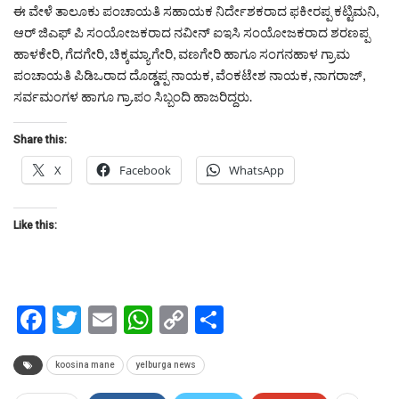
ಈ ವೇಳೆ ತಾಲೂಕು ಪಂಚಾಯತಿ ಸಹಾಯಕ ನಿರ್ದೇಶಕರಾದ ಫಕೀರಪ್ಪ ಕಟ್ಟಿಮನಿ,
ಆರ್ ಜಿಎಫ್ ಪಿ ಸಂಯೋಜಕರಾದ ನವೀನ್ ಐಇಸಿ ಸಂಯೋಜಕರಾದ ಶರಣಪ್ಪ
ಹಾಳಕೇರಿ, ಗೆದಗೇರಿ, ಚಿಕ್ಕಮ್ಯಾಗೇರಿ, ವಣಗೇರಿ ಹಾಗೂ ಸಂಗನಹಾಳ ಗ್ರಾಮ
ಪಂಚಾಯತಿ ಪಿಡಿಒರಾದ ದೊಡ್ಡಪ್ಪ ನಾಯಕ, ವೆಂಕಟೇಶ ನಾಯಕ, ನಾಗರಾಜ್,
ಸರ್ವಮಂಗಳ ಹಾಗೂ ಗ್ರಾ.ಪಂ ಸಿಬ್ಬಂದಿ ಹಾಜರಿದ್ದರು.
Share this:
X
Facebook
WhatsApp
Like this:
Facebook
Twitter
Email
WhatsApp
Copy
Share
Link
koosina mane
yelburga news