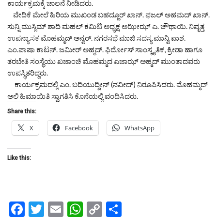
ಕಾರ್ಯಕ್ರಮಕ್ಕೆ ಚಾಲನೆ ನೀಡಿದರು.
ವೇದಿಕೆ ಮೇಲೆ ಹಿರಿಯ ಮುಖಂಡ ಬಹದ್ದೂರ್ ಖಾನ್. ಫಜಲ್ ಅಹಮದ್ ಖಾನ್.
ಸುನ್ನಿ ಮುಸ್ಲಿಮ್ ಶಾದಿ ಮಹಲ್ ಕಮಿಟಿ ಅಧ್ಯಕ್ಷ ಅಝೀಝ್ ಎ. ಚೌಥಾಯಿ. ನಿವೃತ್ತ
ಉಪನ್ಯಾಸಕ ಮೊಹಮ್ಮದ್ ಅನ್ವರ್. ನಗರಸಭೆ ಮಾಜಿ ಸದಸ್ಯ ಮಾನ್ವಿ ಪಾಶ.
ಎಂ.ಪಾಷಾ ಕಾಟನ್. ಜಮೀರ್ ಅಹ್ಮದ್. ಫಿರ್ದೋಸ್ ಸಾಂಸ್ಕೃತಿಕ, ಕ್ರೀಡಾ ಹಾಗೂ
ತರಬೇತಿ ಸಂಸ್ಥೆಯು ಖಜಾಂಚಿ ಮೊಹಮ್ಮದ ಎಜಾಝ್ ಅಹ್ಮದ್ ಮುಂತಾದವರು
ಉಪಸ್ಥಿತರಿದ್ದರು.
ಕಾರ್ಯಕ್ರಮದಲ್ಲಿ ಎಂ. ಬದಿಯುದ್ದೀನ್ (ನವೀದ್) ನಿರೂಪಿಸಿದರು. ಮೊಹಮ್ಮದ್
ಅಲಿ ಹಿಮಾಯಿತಿ ಸ್ವಾಗತಿಸಿ ಕೊನೆಯಲ್ಲಿ ವಂದಿಸಿದರು.
Share this:
X
Facebook
WhatsApp
Like this:
Facebook
Twitter
Email
WhatsApp
Copy
Share