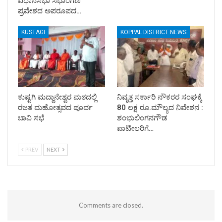
ವಿಧಾನಸಭಾ ಸಭಾಂಗಣ
ಪ್ರವೇಶದ ಅಪರೂಪದ…
KUSTAGI
KOPPAL DISTRICT NEWS
ಕುಷ್ಟಗಿ ಮದ್ದಾನೇಶ್ವರ ಮಠದಲ್ಲಿ
ನಿವೃತ್ತ ಸರ್ಕಾರಿ ನೌಕರರ ಸಂಘಕ್ಕೆ
ರಜತ ಮಹೋತ್ಸವದ ಪೂರ್ವ
80 ಲಕ್ಷ ರೂ.ಮೌಲ್ಯದ ನಿವೇಶನ :
ಬಾವಿ ಸಭೆ
ಶಂಭುಲಿಂಗನಗೌಡ
ಪಾಟೀಲರಿಗೆ…
PREV
NEXT
Comments are closed.