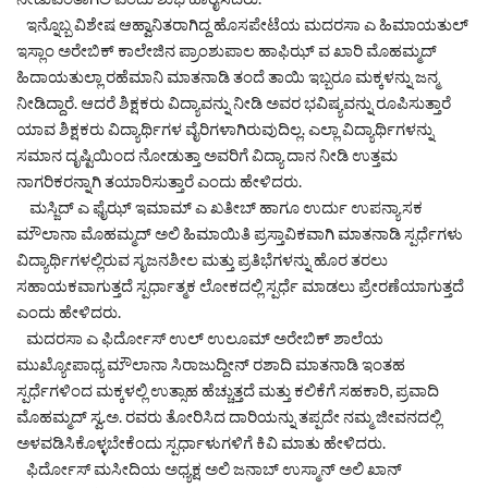
ಇನ್ನೊಬ್ಬ ವಿಶೇಷ ಆಹ್ವಾನಿತರಾಗಿದ್ದ ಹೊಸಪೇಟೆಯ ಮದರಸಾ ಎ ಹಿಮಾಯತುಲ್
ಇಸ್ಲಾಂ ಅರೇಬಿಕ್ ಕಾಲೇಜಿನ ಪ್ರಾಂಶುಪಾಲ ಹಾಫಿಝ್ ವ ಖಾರಿ ಮೊಹಮ್ಮದ್
ಹಿದಾಯತುಲ್ಲಾ ರಹೆಮಾನಿ ಮಾತನಾಡಿ ತಂದೆ ತಾಯಿ ಇಬ್ಬರೂ ಮಕ್ಕಳನ್ನು ಜನ್ಮ
ನೀಡಿದ್ದಾರೆ. ಆದರೆ ಶಿಕ್ಷಕರು ವಿದ್ಯಾವನ್ನು ನೀಡಿ ಅವರ ಭವಿಷ್ಯವನ್ನು ರೂಪಿಸುತ್ತಾರೆ
ಯಾವ ಶಿಕ್ಷಕರು ವಿದ್ಯಾರ್ಥಿಗಳ ವೈರಿಗಳಾಗಿರುವುದಿಲ್ಲ. ಎಲ್ಲಾ ವಿದ್ಯಾರ್ಥಿಗಳನ್ನು
ಸಮಾನ ದೃಷ್ಟಿಯಿಂದ ನೋಡುತ್ತಾ ಅವರಿಗೆ ವಿದ್ಯಾ ದಾನ ನೀಡಿ ಉತ್ತಮ
ನಾಗರಿಕರನ್ನಾಗಿ ತಯಾರಿಸುತ್ತಾರೆ ಎಂದು ಹೇಳಿದರು.
ಮಸ್ಜಿದ್ ಎ ಫೈಝ್ ಇಮಾಮ್ ಎ ಖತೀಬ್ ಹಾಗೂ ಉರ್ದು ಉಪನ್ಯಾಸಕ
ಮೌಲಾನಾ ಮೊಹಮ್ಮದ್ ಅಲಿ ಹಿಮಾಯಿತಿ ಪ್ರಸ್ತಾವಿಕವಾಗಿ ಮಾತನಾಡಿ ಸ್ಪರ್ಧೆಗಳು
ವಿದ್ಯಾರ್ಥಿಗಳಲ್ಲಿರುವ ಸೃಜನಶೀಲ ಮತ್ತು ಪ್ರತಿಭೆಗಳನ್ನು ಹೊರ ತರಲು
ಸಹಾಯಕವಾಗುತ್ತದೆ ಸ್ಪರ್ಧಾತ್ಮಕ ಲೋಕದಲ್ಲಿ ಸ್ಪರ್ಧೆ ಮಾಡಲು ಪ್ರೇರಣೆಯಾಗುತ್ತದೆ
ಎಂದು ಹೇಳಿದರು.
ಮದರಸಾ ಎ ಫಿರ್ದೋಸ್ ಉಲ್ ಉಲೂಮ್ ಅರೇಬಿಕ್ ಶಾಲೆಯ
ಮುಖ್ಯೋಪಾಧ್ಯ ಮೌಲಾನಾ ಸಿರಾಜುದ್ದೀನ್ ರಶಾದಿ ಮಾತನಾಡಿ ಇಂತಹ
ಸ್ಪರ್ಧೆಗಳಿಂದ ಮಕ್ಕಳಲ್ಲಿ ಉತ್ಸಾಹ ಹೆಚ್ಚುತ್ತದೆ ಮತ್ತು ಕಲಿಕೆಗೆ ಸಹಕಾರಿ, ಪ್ರವಾದಿ
ಮೊಹಮ್ಮದ್ ಸ್ವ.ಅ. ರವರು ತೋರಿಸಿದ ದಾರಿಯನ್ನು ತಪ್ಪದೇ ನಮ್ಮ ಜೀವನದಲ್ಲಿ
ಅಳವಡಿಸಿಕೊಳ್ಳಬೇಕೆಂದು ಸ್ಪರ್ಧಾಳುಗಳಿಗೆ ಕಿವಿ ಮಾತು ಹೇಳಿದರು.
ಫಿರ್ದೋಸ್ ಮಸೀದಿಯ ಅಧ್ಯಕ್ಷ ಅಲಿ ಜನಾಬ್ ಉಸ್ಮಾನ್ ಅಲಿ ಖಾನ್