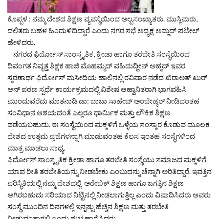
ಕೊಪ್ಪಳ : ನಮ್ಮ ದೇಶದ ಶಿಕ್ಷಣ ವ್ಯವಸ್ಥೆಯಿಂದ ಅಲ್ಪಸಂಖ್ಯಾತರು. ಮುಸ್ಲಿಮರು,
ದಲಿತರು ಬಹಳ ಹಿಂದುಳಿದಿದ್ದಾರೆ ಎಂದು ನಗರ ಸಭೆ ಅಧ್ಯಕ್ಷ ಅಮ್ಜದ್ ಪಟೇಲ್
ಹೇಳಿದರು.
ನಗರದ ಫಿರ್ದೋಸ್ ಸಾಂಸ್ಕೃತಿಕ, ಕ್ರೀಡಾ ಹಾಗೂ ತರಬೇತಿ ಸಂಸ್ಥೆಯಿಂದ
ದಿವಂಗತ ನಿವೃತ್ತ ಶಿಕ್ಷಕ ಹಾಜಿ ಮೊಹಮ್ಮದ್ ವಹಿದುದ್ದೀನ್ ಅಹ್ಮದ್ ಇವರ
ಸ್ಮರಣಾರ್ಥ ಫಿರ್ದೋಸ್ ಮಸೀದಿಯ ಹಾಲಿನಲ್ಲಿ ರವಿವಾರ ನಡೆದ ಖಿರಾಅತ್ ಖುರ್
ಆನ್ ಪಠಣ ಸ್ಪರ್ಧೆ ಕಾರ್ಯಕ್ರಮದಲ್ಲಿ ವಿಶೇಷ ಆಹ್ವಾನಿತರಾಗಿ ಭಾಗವಹಿಸಿ
ಮುಂದುವರೆದು ಮಾತನಾಡಿ ಡಾ: ಬಾಬಾ ಸಾಹೇಬ್ ಅಂಬೇಡ್ಕರ್ ನೀಡಿದಂತಹ
ಸಂವಿಧಾನ ಆಶಯದಂತೆ ಎಲ್ಲರೂ ಧಾರ್ಮಿಕ ಮತ್ತು ಲೌಕಿಕ ಶಿಕ್ಷಣ
ಪಡೆಯಬಹುದು. ಈ ಸಂಸ್ಥೆಯಿಂದ ಮಕ್ಕಳಿಗೆ ಒಳ್ಳೆಯ ಸಂಸ್ಕಾರ ಕೊಡುವ ಮೂಲಕ
ದೇಶದ ಉತ್ತಮ ಪ್ರಜೆಗಳನ್ನಾಗಿ ಮಾಡುವಂತಹ ಕೆಲಸ ಇಂತಹ ಸಂಸ್ಥೆಗಳಿಂದ
ಮಾತ್ರ ಮಾಡಲು ಸಾಧ್ಯ.
ಫಿರ್ದೋಸ್ ಸಾಂಸ್ಕೃತಿಕ ಕ್ರೀಡಾ ಹಾಗೂ ತರಬೇತಿ ಸಂಸ್ಥೆಯು ಸಮಾಜದ ಮಕ್ಕಳಿಗೆ
ಯಾವ ರೀತಿ ತರಬೇತಿಯನ್ನು ನೀಡಬೇಕು ಎಂಬುದನ್ನು ಚೆನ್ನಾಗಿ ಅರಿತಿದ್ದಾರೆ. ಇವತ್ತಿನ
ಪರಿಸ್ಥಿತಿಯಲ್ಲಿ ನಮ್ಮ ದೇಶದಲ್ಲಿ ಅರೇಬಿಕ್ ಶಿಕ್ಷಣ ಹಾಗೂ ಜಗತ್ತಿನ ಶಿಕ್ಷಣ
ಆಗಿರಬಹುದು ಸರಿಯಾದ ನಿಟ್ಟಿನಲ್ಲಿ ನೀಡಲಾಗುತ್ತಿಲ್ಲ ಎಂದು ವಿಷಾದಿಸಿದರು ಅವರು
ಸಂಸ್ಥೆ ಮುಂದಿನ ದಿನಗಳಲ್ಲಿ ಇನ್ನಷ್ಟು ಹೆಚ್ಚಿನ ಶಿಕ್ಷಣ ಮತ್ತು ತರಬೇತಿ
ನೀಡುವಂತಾಗಲಿ ಎಂದು ಶುಭ ಹಾರೈಸಿದರು.