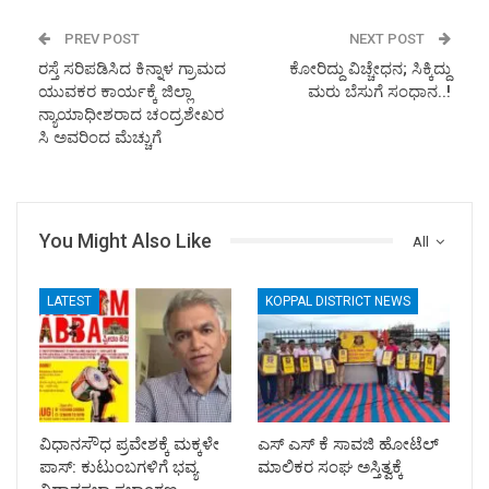
PREV POST
NEXT POST
ರಸ್ತೆ ಸರಿಪಡಿಸಿದ ಕಿನ್ನಾಳ ಗ್ರಾಮದ
ಕೋರಿದ್ದು ವಿಚ್ಚೇಧನ; ಸಿಕ್ಕಿದ್ದು
ಯುವಕರ ಕಾರ್ಯಕ್ಕೆ ಜಿಲ್ಲಾ
ಮರು ಬೆಸುಗೆ ಸಂಧಾನ..!
ನ್ಯಾಯಾಧೀಶರಾದ ಚಂದ್ರಶೇಖರ
ಸಿ ಅವರಿಂದ ಮೆಚ್ಚುಗೆ
You Might Also Like
All
LATEST
KOPPAL DISTRICT NEWS
ವಿಧಾನಸೌಧ ಪ್ರವೇಶಕ್ಕೆ ಮಕ್ಕಳೇ
ಎಸ್ ಎಸ್ ಕೆ ಸಾವಜಿ ಹೋಟೆಲ್
ಪಾಸ್: ಕುಟುಂಬಗಳಿಗೆ ಭವ್ಯ
ಮಾಲಿಕರ ಸಂಘ ಅಸ್ತಿತ್ವಕ್ಕೆ