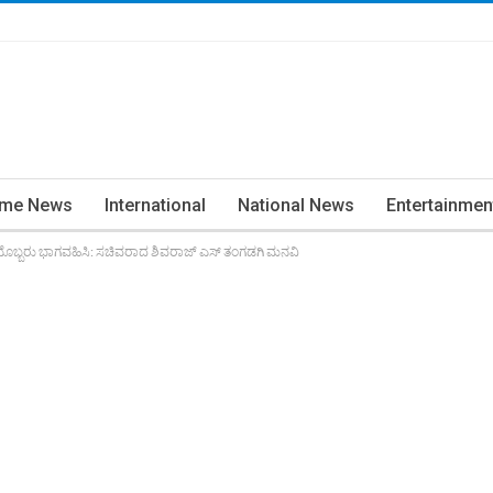
ime News
International
National News
Entertainmen
್ರತಿಯೊಬ್ಬರು ಭಾಗವಹಿಸಿ: ಸಚಿವರಾದ ಶಿವರಾಜ್ ಎಸ್ ತಂಗಡಗಿ ಮನವಿ