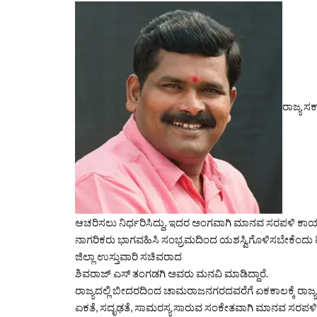
ರಾಜ್ಯ ಸರ
ಆಚರಿಸಲು ನಿರ್ಧರಿಸಿದ್ದು, ಇದರ ಅಂಗವಾಗಿ ಮಾನವ ಸರಪಳಿ ಕಾರ್ಯಕ
ನಾಗರಿಕರು ಭಾಗವಹಿಸಿ ಸಂಭ್ರಮದಿಂದ ಯಶಸ್ವಿಗೊಳಿಸಬೇಕೆಂದು ಹಿಂದ
ಜಿಲ್ಲಾ ಉಸ್ತುವಾರಿ ಸಚಿವರಾದ
ಶಿವರಾಜ್ ಎಸ್ ತಂಗಡಗಿ ಅವರು ಮನವಿ ಮಾಡಿದ್ದಾರೆ.
ರಾಜ್ಯದಲ್ಲಿ ಬೀದರದಿಂದ ಚಾಮರಾಜನಗರದವರೆಗೆ ಏಕಕಾಲಕ್ಕೆ ರಾಜ್ಯದ
ಏಕತೆ, ಸದೃಢತೆ, ಸಾಮರಸ್ಯ ಸಾರುವ ಸಂಕೇತವಾಗಿ ಮಾನವ ಸರಪಳಿ ರೂಪ