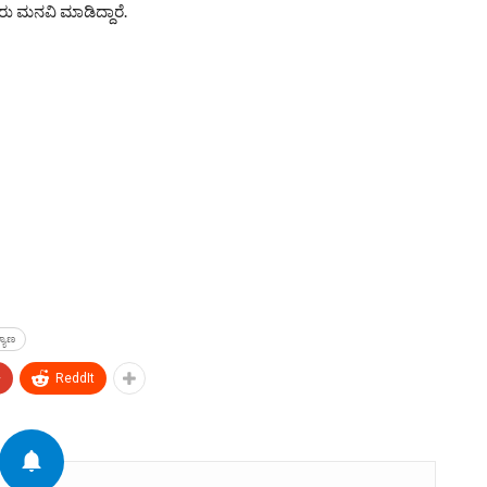
ು ಮನವಿ ಮಾಡಿದ್ದಾರೆ.
್ಯಾಣ
+
ReddIt