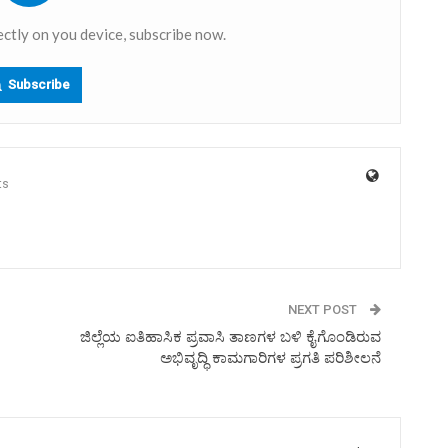
ectly on you device, subscribe now.
Subscribe
ts
NEXT POST
ಜಿಲ್ಲೆಯ ಐತಿಹಾಸಿಕ ಪ್ರವಾಸಿ ತಾಣಗಳ ಬಳಿ ಕೈಗೊಂಡಿರುವ
ಅಭಿವೃದ್ಧಿ ಕಾಮಗಾರಿಗಳ ಪ್ರಗತಿ ಪರಿಶೀಲನೆ