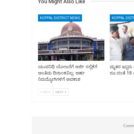
You Might Also Like
KOPPAL DISTRICT NEWS
KOPPAL DIST
ಯುವನಿಧಿ ಯೋಜನೆಗೆ ಅರ್ಜಿ ಸಲ್ಲಿಕೆಗೆ
ಮೃತರ ಇಬ್ಬರು 
ಅಂತಿಮ ದಿನಾಂಕವಿಲ್ಲ: ಅರ್ಹ
ರೂ.ದಂತೆ 15 
ನಿರುದ್ಯೋಗಿಗಳಿಗೆ ಅವಕಾಶ
PREV
NEXT
Comme