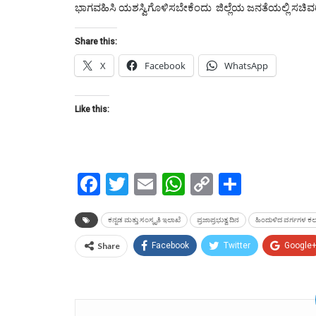
ಭಾಗವಹಿಸಿ ಯಶಸ್ವಿಗೊಳಿಸಬೇಕೆಂದು ಜಿಲ್ಲೆಯ ಜನತೆಯಲ್ಲಿ ಸಚಿವರ
Share this:
X
Facebook
WhatsApp
Like this:
Facebook
Twitter
Email
WhatsApp
Copy
Share
Link
ಕನ್ನಡ ಮತ್ತು ಸಂಸ್ಕೃತಿ ಇಲಾಖೆ
ಪ್ರಜಾಪ್ರಭುತ್ವ ದಿನ
ಹಿಂದುಳಿದ ವರ್ಗಗಳ ಕಲ
Share
Facebook
Twitter
Google