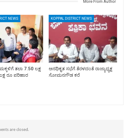
More From Author
RICT NEWS
KOPPAL DISTRICT NEWS
ಮಕ್ಕಳಿಗೆ ತಲಾ 7.50 ಲಕ್ಷ
ಅನಧಿಕೃತ ಸಭೆಗೆ ತೆರಳದಂತೆ ರಾಜ್ಯಾಧ್ಯಕ್ಷ
ಲಕ್ಷ ರೂ ಪರಿಹಾರ
ಸೋಮನಗೌಡ ಕರೆ
nts are closed.